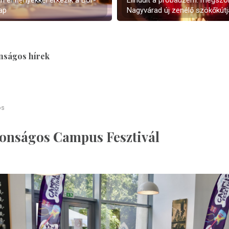
an élményekkel érkezik a Bor-
Elindult a próbaüzem: megszól
ap
Nagyvárad új zenélő szökőkútj
nságos hírek
os
tonságos Campus Fesztivál