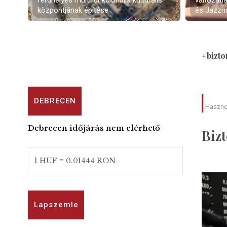
férőhelyes multifunkcionális kulturális
változatl
központjának építése
és Jazzn
#bizto
DEBRECEN
Haszn
Debrecen időjárás nem elérhető
Biz
1 HUF = 0.01444 RON
Lapszemle