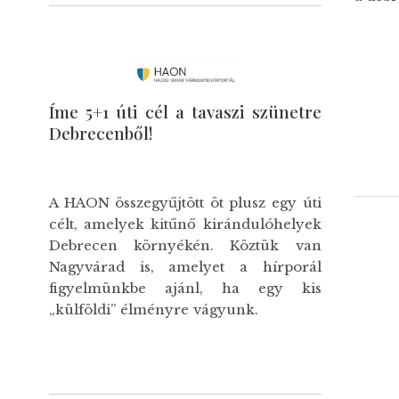
Íme 5+1 úti cél a tavaszi szünetre
Debrecenből!
A HAON összegyűjtött öt plusz egy úti
célt, amelyek kitűnő kirándulóhelyek
Debrecen környékén. Köztük van
Nagyvárad is, amelyet a hírporál
figyelmünkbe ajánl, ha egy kis
„külföldi” élményre vágyunk.