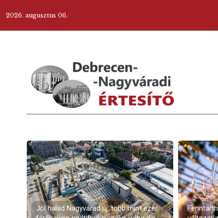
2026. augusztus 06.
Jól halad Nagyvárad új, több mint ezer
Fenntarth