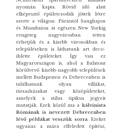
nyomán kapta. Rövid idő alatt
elképesztő épületcsodák jöttek létre
szerte a világon: Párizstól Sanghajon
és Mumbaion át egészen New Yorkig
rengeteg nagyvárosban tetten
érhetjük és a kisebb városokban és
településeken is láthatunk art deco-
ihlette épületeket. Így van ez
Magyarországon is, ahol a Balatont
körülvevő kisebb-nagyobb települések
mellett Budapesten és Debrecenben is
találhatunk olyan villákat,
társasházakat vagy középületeket,
amelyek a stílus tipikus jegyeit
mutatják. Ezek közül ma a
kálvinista
Rómának is nevezett Debrecenben
lévő példákat vesszük sorra
. Ezeket
ugyanaz a mára elfeledett építész,