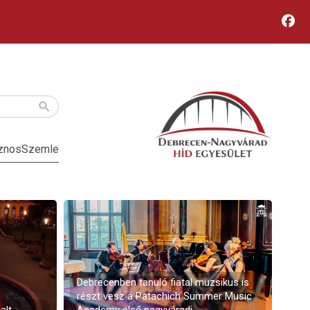
znos
Szemle
Debrecenben tanuló fiatal muzsikus is
részt vesz a Patachich Summer Music