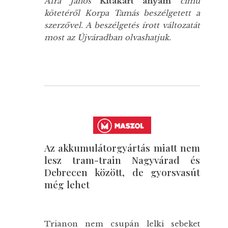
Áfra János
Kitakart anyám
című
kötetéről Korpa Tamás beszélgetett a
szerzővel. A beszélgetés írott változatát
most az Újváradban olvashatjuk.
Az akkumulátorgyártás miatt nem
lesz tram-train Nagyvárad és
Debrecen között, de gyorsvasút
még lehet
Trianon nem csupán lelki sebeket