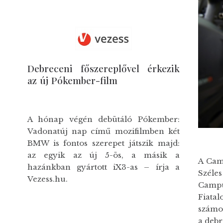
Debreceni főszereplővel érkezik
az új Pókember-film
A hónap végén debütáló Pókember:
Vadonatúj nap című mozifilmben két
BMW is fontos szerepet játszik majd:
az egyik az új 5-ös, a másik a
A Cam
hazánkban gyártott iX3-as – írja a
Széle
Vezess.hu.
Campus
Fiatal
számol
a debr