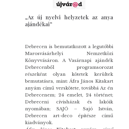
„Az új nyelvi helyzetek az anya
ajándékai”
Debrecen is bemutatkozott a legutóbbi
Marosvásárhelyi Nemzetközi
Könyvvásáron. A Vasárnapi ajándék
Debrecenből programsorozat
részeként olyan kötetek kerültek
bemutatásra, mint: Áfra János Kitakart
anyám című verskötete, továbbá Az én
Debrecenem; 24 emelet, 24 történet;
Debreceni cívisházak és lakóik
nyomában; SAJÓ – Sajó István,
Debrecen art-deco építésze című
kiadványok.