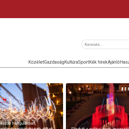
Közélet
Gazdaság
Kultúra
Sport
Kék hírek
Ajánló
Has
atóbb hangulatban,