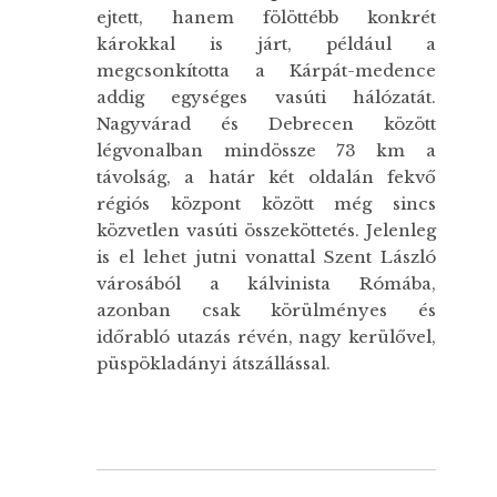
ejtett, hanem fölöttébb konkrét
károkkal is járt, például a
megcsonkította a Kárpát-medence
addig egységes vasúti hálózatát.
Nagyvárad és Debrecen között
légvonalban mindössze 73 km a
távolság, a határ két oldalán fekvő
régiós központ között még sincs
közvetlen vasúti összeköttetés. Jelenleg
is el lehet jutni vonattal Szent László
városából a kálvinista Rómába,
azonban csak körülményes és
időrabló utazás révén, nagy kerülővel,
püspökladányi átszállással.