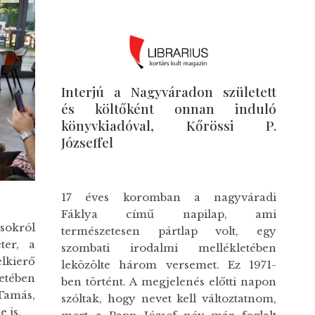
Interjú a Nagyváradon született
és költőként onnan induló
könyvkiadóval, Kőrössi P.
Józseffel
17 éves koromban a nagyváradi
Fáklya című napilap, ami
sokról
természetesen pártlap volt, egy
ter, a
szombati irodalmi mellékletében
elkierő
leközölte három versemet. Ez 1971-
retében
ben történt. A megjelenés előtti napon
 Tamás,
szóltak, hogy nevet kell változtatnom,
 is.