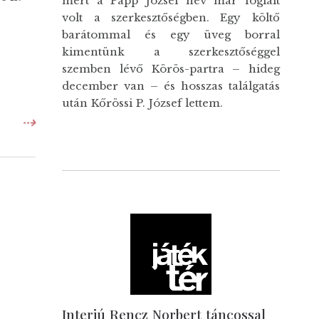
mert a Papp József név már foglalt
volt a szerkesztőségben. Egy költő
barátommal és egy üveg borral
kimentünk a szerkesztőséggel
szemben lévő Körös-partra – hideg
december van – és hosszas találgatás
után Kőrössi P. József lettem.
⇢
Interjú Rencz Norbert táncossal