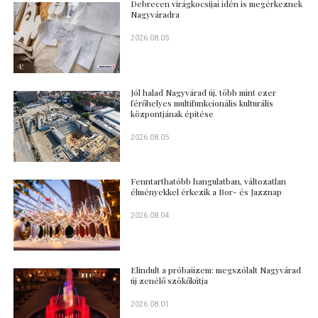
Debrecen virágkocsijai idén is megérkeznek
Nagyváradra
2026.08.05
Jól halad Nagyvárad új, több mint ezer
férőhelyes multifunkcionális kulturális
központjának építése
2026.08.05
Fenntarthatóbb hangulatban, változatlan
élményekkel érkezik a Bor- és Jazznap
2026.08.04
Elindult a próbaüzem: megszólalt Nagyvárad
új zenélő szökőkútja
2026.08.01