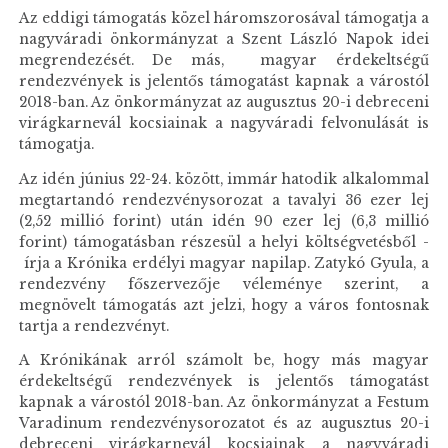
Az eddigi támogatás közel háromszorosával támogatja a
nagyváradi önkormányzat a Szent László Napok idei
megrendezését. De más, magyar érdekeltségű
rendezvények is jelentős támogatást kapnak a várostól
2018-ban. Az önkormányzat az augusztus 20-i debreceni
virágkarnevál kocsiainak a nagyváradi felvonulását is
támogatja.
Az idén június 22-24. között, immár hatodik alkalommal
megtartandó rendezvénysorozat a tavalyi 36 ezer lej
(2,52 millió forint) után idén 90 ezer lej (6,3 millió
forint) támogatásban részesül a helyi költségvetésből -
írja a Krónika erdélyi magyar napilap. Zatykó Gyula, a
rendezvény főszervezője véleménye szerint, a
megnövelt támogatás azt jelzi, hogy a város fontosnak
tartja a rendezvényt.
A Krónikának arról számolt be, hogy más magyar
érdekeltségű rendezvények is jelentős támogatást
kapnak a várostól 2018-ban. Az önkormányzat a Festum
Varadinum rendezvénysorozatot és az augusztus 20-i
debreceni virágkarnevál kocsiainak a nagyváradi