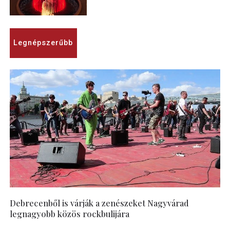
Legnépszerűbb
Debrecenből is várják a zenészeket Nagyvárad
legnagyobb közös rockbulijára