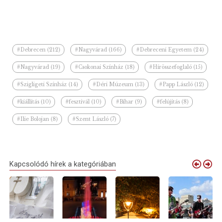
#Debrecen (212)
#Nagyvárad (166)
#Debreceni Egyetem (24)
#Nagyvárad (19)
#Csokonai Színház (18)
#Hírösszefoglaló (15)
#Szigligeti Színház (14)
#Déri Múzeum (13)
#Papp László (12)
#kiállítás (10)
#fesztivál (10)
#Bihar (9)
#felújítás (8)
#Ilie Bolojan (8)
#Szent László (7)
Kapcsolódó hírek a kategóriában