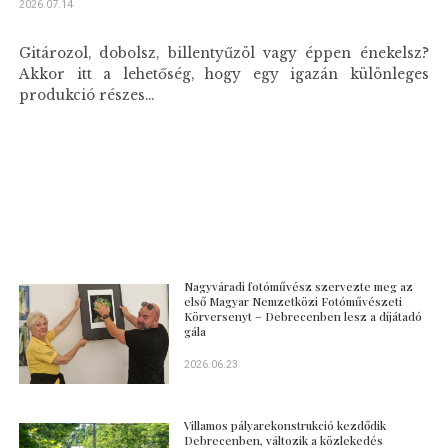
2026.07.14
Gitározol, dobolsz, billentyűzöl vagy éppen énekelsz?
Akkor itt a lehetőség, hogy egy igazán különleges
produkció részes...
Nagyváradi fotóművész szervezte meg az
első Magyar Nemzetközi Fotóművészeti
Körversenyt – Debrecenben lesz a díjátadó
gála
2026.06.23
Villamos pályarekonstrukció kezdődik
Debrecenben, változik a közlekedés