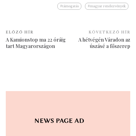
#támogatás
#magyar rendezvények
ELŐZŐ HÍR
KÖVETKEZŐ HÍR
A Kamionstop ma 22 óráig
A hétvégén Váradon az
tart Magyarországon
úszásé a főszerep