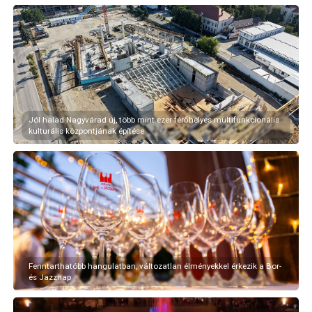
Jól halad Nagyvárad új, több mint ezer férőhelyes multifunkcionális
kulturális központjának építése
Fenntarthatóbb hangulatban, változatlan élményekkel érkezik a Bor-
és Jazznap