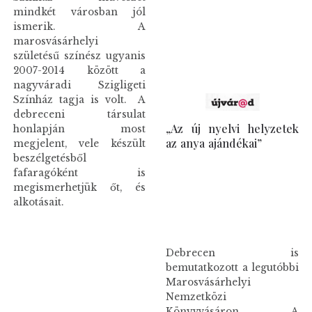
mindkét városban jól
ismerik. A
marosvásárhelyi
születésű színész ugyanis
2007-2014 között a
nagyváradi Szigligeti
Színház tagja is volt. A
debreceni társulat
„Az új nyelvi helyzetek
honlapján most
az anya ajándékai”
megjelent, vele készült
beszélgetésből
fafaragóként is
megismerhetjük őt, és
alkotásait.
Debrecen is
bemutatkozott a legutóbbi
Marosvásárhelyi
Nemzetközi
Könyvvásáron. A