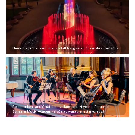
Elindult a próbaüzem: megszólalt Nagyvárad új zenélő szökőkútja
Debrecenben tanuló fiatal muzsikus is részt vesz a Patachich
Summer Music Academy első nagyváradi mesterkurzusán