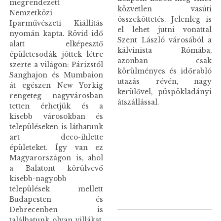
megrendezett
közvetlen vasúti
Nemzetközi
összeköttetés. Jelenleg is
Iparművészeti Kiállítás
el lehet jutni vonattal
nyomán kapta. Rövid idő
Szent László városából a
alatt elképesztő
kálvinista Rómába,
épületcsodák jöttek létre
azonban csak
szerte a világon: Párizstól
körülményes és időrabló
Sanghajon és Mumbaion
utazás révén, nagy
át egészen New Yorkig
kerülővel, püspökladányi
rengeteg nagyvárosban
átszállással.
tetten érhetjük és a
kisebb városokban és
településeken is láthatunk
art deco-ihlette
épületeket. Így van ez
Magyarországon is, ahol
a Balatont körülvevő
kisebb-nagyobb
települések mellett
Budapesten és
Debrecenben is
találhatunk olyan villákat,