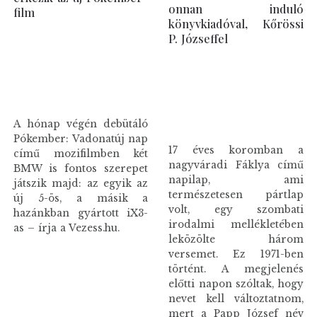
onnan induló
film
könyvkiadóval, Kőrössi
P. Józseffel
A hónap végén debütáló
Pókember: Vadonatúj nap
17 éves koromban a
című mozifilmben két
nagyváradi Fáklya című
BMW is fontos szerepet
napilap, ami
játszik majd: az egyik az
természetesen pártlap
új 5-ös, a másik a
volt, egy szombati
hazánkban gyártott iX3-
irodalmi mellékletében
as – írja a Vezess.hu.
leközölte három
versemet. Ez 1971-ben
történt. A megjelenés
előtti napon szóltak, hogy
nevet kell változtatnom,
mert a Papp József név