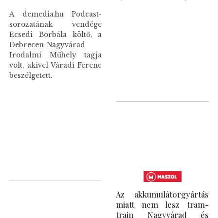
A demedia.hu Podcast-
sorozatának vendége
Ecsedi Borbála költő, a
Debrecen-Nagyvárad
Irodalmi Műhely tagja
volt, akivel Váradi Ferenc
beszélgetett.
Az akkumulátorgyártás
miatt nem lesz tram-
train Nagyvárad és