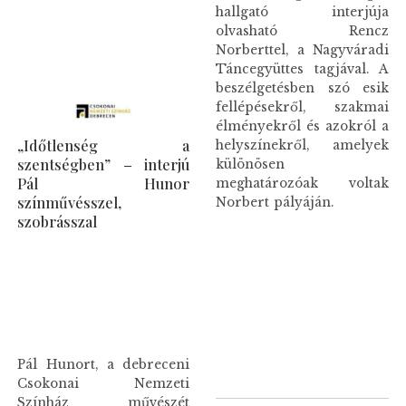
hallgató interjúja
olvasható Rencz
Norberttel, a Nagyváradi
Táncegyüttes tagjával. A
beszélgetésben szó esik
fellépésekről, szakmai
élményekről és azokról a
„Időtlenség a
helyszínekről, amelyek
szentségben” – interjú
különösen
Pál Hunor
meghatározóak voltak
színművésszel,
Norbert pályáján.
szobrásszal
Pál Hunort, a debreceni
Csokonai Nemzeti
Színház művészét