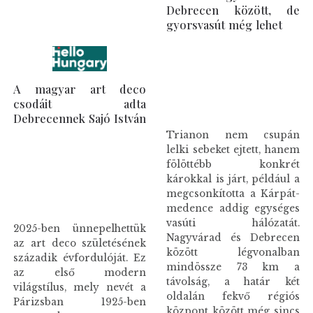
Debrecen között, de
gyorsvasút még lehet
A magyar art deco
csodáit adta
Debrecennek Sajó István
Trianon nem csupán
lelki sebeket ejtett, hanem
fölöttébb konkrét
károkkal is járt, például a
megcsonkította a Kárpát-
medence addig egységes
vasúti hálózatát.
2025-ben ünnepelhettük
Nagyvárad és Debrecen
az art deco születésének
között légvonalban
századik évfordulóját. Ez
mindössze 73 km a
az első modern
távolság, a határ két
világstílus, mely nevét a
oldalán fekvő régiós
Párizsban 1925-ben
központ között még sincs