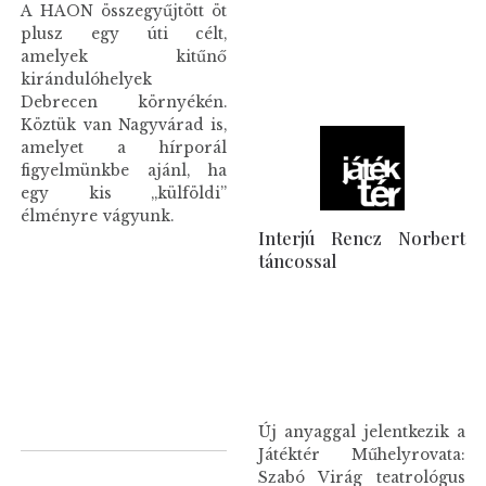
A HAON összegyűjtött öt
plusz egy úti célt,
amelyek kitűnő
kirándulóhelyek
Debrecen környékén.
Köztük van Nagyvárad is,
amelyet a hírporál
figyelmünkbe ajánl, ha
egy kis „külföldi”
élményre vágyunk.
Interjú Rencz Norbert
táncossal
Új anyaggal jelentkezik a
Játéktér Műhelyrovata:
Szabó Virág teatrológus