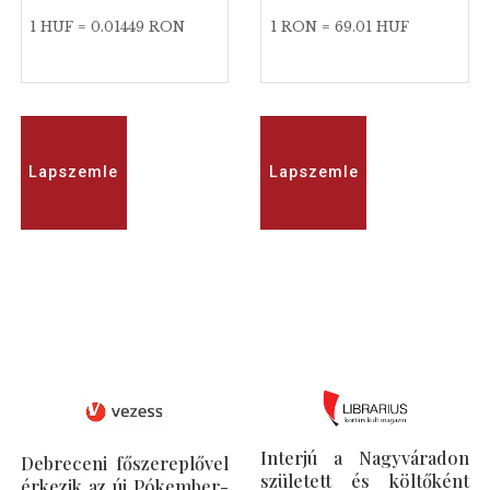
1 HUF = 0.01449 RON
1 RON = 69.01 HUF
Lapszemle
Lapszemle
Interjú a Nagyváradon
Debreceni főszereplővel
született és költőként
érkezik az új Pókember-