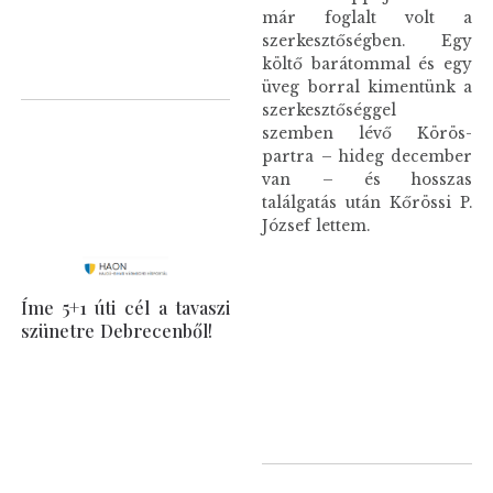
már foglalt volt a
szerkesztőségben. Egy
költő barátommal és egy
üveg borral kimentünk a
szerkesztőséggel
szemben lévő Körös-
partra – hideg december
van – és hosszas
találgatás után Kőrössi P.
József lettem.
Íme 5+1 úti cél a tavaszi
szünetre Debrecenből!