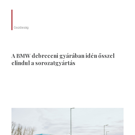
Gazdaság
A BMW debreceni gyárában idén ősszel
elindul a sorozatgyártás