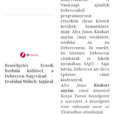
Vasárnapi ajándék
Debrecenből
programsorozat
részeként olyan kötetek
kerültek bemutatásra,
mint: Áfra János Kitakart
anyám című verskötete,
továbbá Az én
Debrecenem; 24 emelet,
24 történet; Debreceni
cívisházak és lakóik
nyomában; SAJÓ – Sajó
Beszélgetés Ecsedi
István, Debrecen art-deco
Borbála költővel, a
építésze című
Debrecen-Nagyvárad
kiadványok.
Irodalmi Műhely tagjával
Áfra János
Kitakart
anyám
című kötetéről
Korpa Tamás beszélgetett
a szerzővel. A beszélgetés
írott változatát most az
Újváradban olvashatjuk.