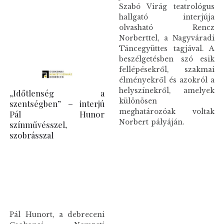
Szabó Virág teatrológus
hallgató interjúja
olvasható Rencz
Norberttel, a Nagyváradi
Táncegyüttes tagjával. A
beszélgetésben szó esik
fellépésekről, szakmai
élményekről és azokról a
helyszínekről, amelyek
„Időtlenség a
különösen
szentségben” – interjú
meghatározóak voltak
Pál Hunor
Norbert pályáján.
színművésszel,
szobrásszal
Pál Hunort, a debreceni