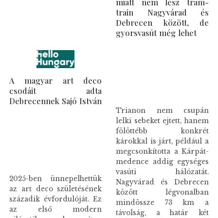
miatt nem lesz tram-
train Nagyvárad és
Debrecen között, de
gyorsvasút még lehet
A magyar art deco
csodáit adta
Debrecennek Sajó István
Trianon nem csupán
lelki sebeket ejtett, hanem
fölöttébb konkrét
károkkal is járt, például a
megcsonkította a Kárpát-
medence addig egységes
vasúti hálózatát.
2025-ben ünnepelhettük
Nagyvárad és Debrecen
az art deco születésének
között légvonalban
századik évfordulóját. Ez
mindössze 73 km a
az első modern
távolság, a határ két