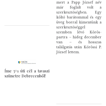
mert a Papp József név
már foglalt volt a
szerkesztőségben. Egy
költő barátommal és egy
üveg borral kimentünk a
szerkesztőséggel
szemben lévő Körös-
partra – hideg december
van – és hosszas
találgatás után Kőrössi P.
József lettem.
Íme 5+1 úti cél a tavaszi
szünetre Debrecenből!