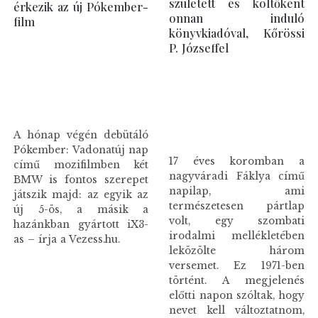
született és költőként
érkezik az új Pókember-
onnan induló
film
könyvkiadóval, Kőrössi
P. Józseffel
A hónap végén debütáló
Pókember: Vadonatúj nap
17 éves koromban a
című mozifilmben két
nagyváradi Fáklya című
BMW is fontos szerepet
napilap, ami
játszik majd: az egyik az
természetesen pártlap
új 5-ös, a másik a
volt, egy szombati
hazánkban gyártott iX3-
irodalmi mellékletében
as – írja a Vezess.hu.
leközölte három
versemet. Ez 1971-ben
történt. A megjelenés
előtti napon szóltak, hogy
nevet kell változtatnom,