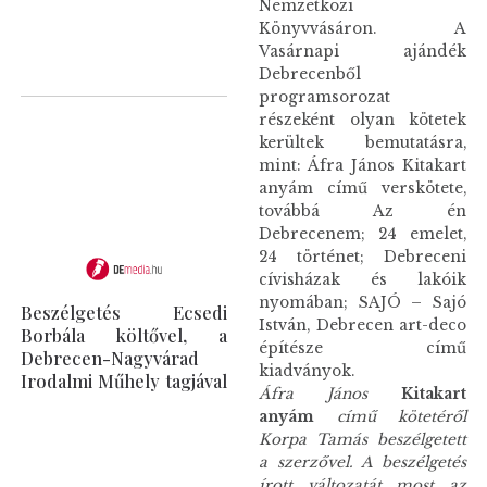
Nemzetközi
Könyvvásáron. A
Vasárnapi ajándék
Debrecenből
programsorozat
részeként olyan kötetek
kerültek bemutatásra,
mint: Áfra János Kitakart
anyám című verskötete,
továbbá Az én
Debrecenem; 24 emelet,
24 történet; Debreceni
cívisházak és lakóik
nyomában; SAJÓ – Sajó
Beszélgetés Ecsedi
István, Debrecen art-deco
Borbála költővel, a
építésze című
Debrecen-Nagyvárad
kiadványok.
Irodalmi Műhely tagjával
Áfra János
Kitakart
anyám
című kötetéről
Korpa Tamás beszélgetett
a szerzővel. A beszélgetés
írott változatát most az