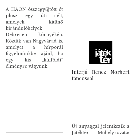
A HAON összegyűjtött öt
plusz egy úti célt,
amelyek kitűnő
kirándulóhelyek
Debrecen környékén.
Köztük van Nagyvárad is,
amelyet a hírporál
figyelmünkbe ajánl, ha
egy kis „külföldi”
élményre vágyunk.
Interjú Rencz Norbert
táncossal
Új anyaggal jelentkezik a
Játéktér Műhelyrovata: