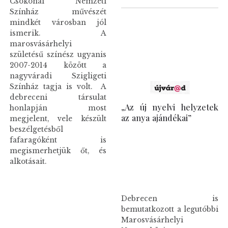
Csokonai Nemzeti
Színház művészét
mindkét városban jól
ismerik. A
marosvásárhelyi
születésű színész ugyanis
2007-2014 között a
nagyváradi Szigligeti
Színház tagja is volt. A
debreceni társulat
„Az új nyelvi helyzetek
honlapján most
az anya ajándékai”
megjelent, vele készült
beszélgetésből
fafaragóként is
megismerhetjük őt, és
alkotásait.
Debrecen is
bemutatkozott a legutóbbi
Marosvásárhelyi