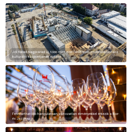
Jól halad Nagyvárad új, több mint ezer férőhelyes multifunkcionális
kulturális központjának építése
Fenntarthatóbb hangulatban, változatlan élményekkel érkezik a Bor-
és Jazznap