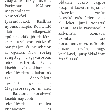
világstílus, mely nevét a
oldalán fekvő régiós
Párizsban 1925-ben
központ között még sincs
megrendezett
közvetlen vasúti
Nemzetközi
összeköttetés. Jelenleg is
Iparművészeti Kiállítás
el lehet jutni vonattal
nyomán kapta. Rövid idő
Szent László városából a
alatt elképesztő
kálvinista Rómába,
épületcsodák jöttek létre
azonban csak
szerte a világon: Párizstól
körülményes és időrabló
Sanghajon és Mumbaion
utazás révén, nagy
át egészen New Yorkig
kerülővel, püspökladányi
rengeteg nagyvárosban
átszállással.
tetten érhetjük és a
kisebb városokban és
településeken is láthatunk
art deco-ihlette
épületeket. Így van ez
Magyarországon is, ahol
a Balatont körülvevő
kisebb-nagyobb
települések mellett
Budapesten és