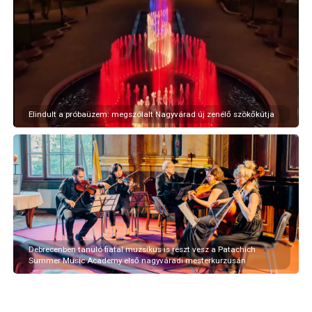
Elindult a próbaüzem: megszólalt Nagyvárad új zenélő szökőkútja
Debrecenben tanuló fiatal muzsikus is részt vesz a Patachich
Summer Music Academy első nagyváradi mesterkurzusán