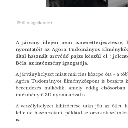
(200 megtekintés)
A járvány idején nem ismeretterjesztésre, 
nyomtatóit az Agóra Tudományos Élményköz
által használt arcvédő pajzs készül el ? jele
Béla, az intézmény igazgatója.
A járványhelyzet miatt március közepe óta - a töb
Agóra Tudományos Élményközpont is bezárta kap
berendezés működik, amely eddig elsősorban az
intézmény 6 3D nyomtatóval is.
A veszélyhelyzet kihirdetése után jött az ötlet,
lehetne hasznosítani, például az orvosok számára
is.