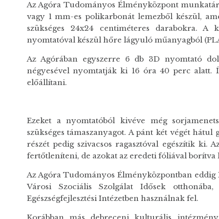
Az Agóra Tudományos Élményközpont munkatársai 
vagy 1 mm-es polikarbonát lemezből készül, amel
szükséges 24x24 centiméteres darabokra. A k
nyomtatóval készül hőre lágyuló műanyagból (PLA
Az Agórában egyszerre 6 db 3D nyomtató dolgo
négyesével nyomtatják ki 16 óra 40 perc alatt.
előállítani.
Ezeket a nyomtatóból kivéve még sorjamenetsít
szükséges támaszanyagot. A pánt két végét hátul 
részét pedig szivacsos ragasztóval egészítik ki. 
fertőtleníteni, de azokat az eredeti fóliával borít
Az Agóra Tudományos Élményközpontban eddig 140 
Városi Szociális Szolgálat Idősek otthonába
Egészségfejlesztési Intézetben használnak fel.
Korábban más debreceni kulturális intézmén