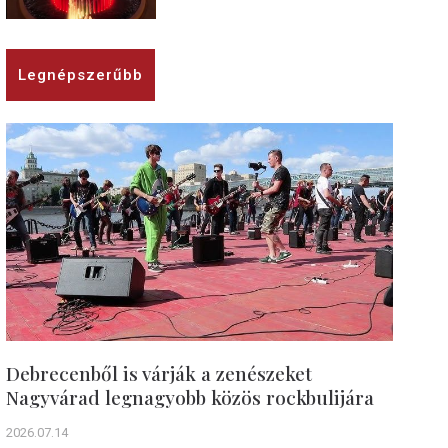
Legnépszerűbb
Debrecenből is várják a zenészeket
Nagyvárad legnagyobb közös rockbulijára
2026.07.14