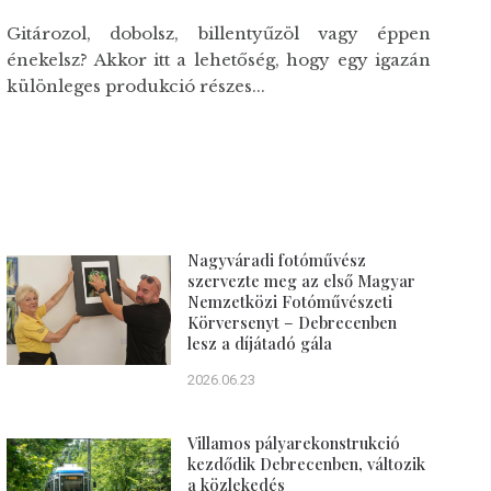
Gitározol, dobolsz, billentyűzöl vagy éppen
énekelsz? Akkor itt a lehetőség, hogy egy igazán
különleges produkció részes...
Nagyváradi fotóművész
szervezte meg az első Magyar
Nemzetközi Fotóművészeti
Körversenyt – Debrecenben
lesz a díjátadó gála
2026.06.23
Villamos pályarekonstrukció
kezdődik Debrecenben, változik
a közlekedés