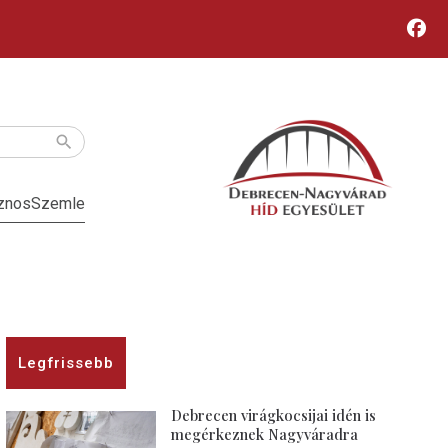
znos
Szemle
Legfrissebb
Debrecen virágkocsijai idén is
megérkeznek Nagyváradra