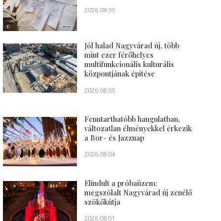
2026.08.05
Jól halad Nagyvárad új, több
mint ezer férőhelyes
multifunkcionális kulturális
központjának építése
2026.08.05
Fenntarthatóbb hangulatban,
változatlan élményekkel érkezik
a Bor- és Jazznap
2026.08.04
Elindult a próbaüzem:
megszólalt Nagyvárad új zenélő
szökőkútja
2026.08.01