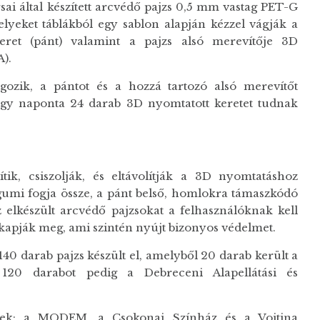
által készített arcvédő pajzs 0,5 mm vastag PET-G
yeket táblákból egy sablon alapján kézzel vágják a
eret (pánt) valamint a pajzs alsó merevítője 3D
).
zik, a pántot és a hozzá tartozó alsó merevítőt
 Így naponta 24 darab 3D nyomtatott keretet tudnak
ik, csiszolják, és eltávolítják a 3D nyomtatáshoz
gumi fogja össze, a pánt belső, homlokra támaszkódó
Az elkészült arcvédő pajzsokat a felhasználóknak kell
va kapják meg, ami szintén nyújt bizonyos védelmet.
darab pajzs készült el, amelyből 20 darab került a
, 120 darabot pedig a Debreceni Alapellátási és
yek: a MODEM, a Csokonai Színház és a Vojtina