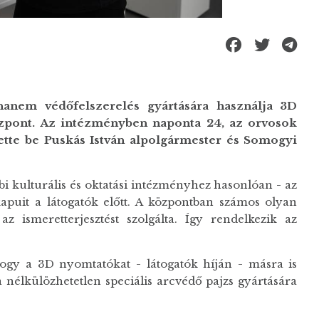
hanem védőfelszerelés gyártására használja 3D
pont. Az intézményben naponta 24, az orvosok
ntette be Puskás István alpolgármester és Somogyi
bi kulturális és oktatási intézményhez hasonlóan - az
uit a látogatók előtt. A központban számos olyan
 ismeretterjesztést szolgálta. Így rendelkezik az
 hogy a 3D nyomtatókat - látogatók híján - másra is
 nélkülözhetetlen speciális arcvédő pajzs gyártására