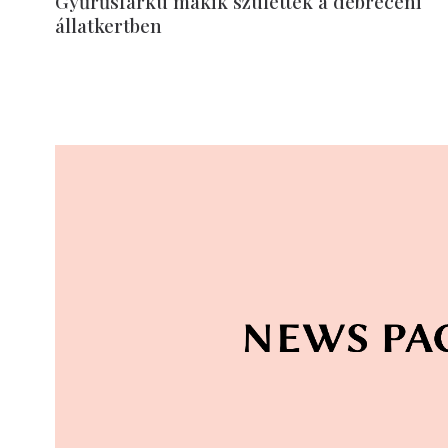
Gyűrűsfarkú makik születtek a debreceni
állatkertben