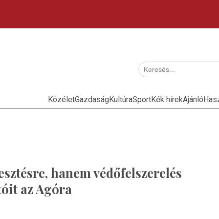
Közélet
Gazdaság
Kultúra
Sport
Kék hírek
Ajánló
Has
esztésre, hanem védőfelszerelés
óit az Agóra