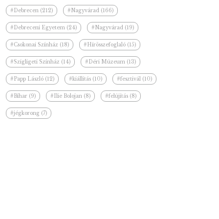
#Debrecen (212)
#Nagyvárad (166)
#Debreceni Egyetem (24)
#Nagyvárad (19)
#Csokonai Színház (18)
#Hírösszefoglaló (15)
#Szigligeti Színház (14)
#Déri Múzeum (13)
#Papp László (12)
#kiállítás (10)
#fesztivál (10)
#Bihar (9)
#Ilie Bolojan (8)
#felújítás (8)
#jégkorong (7)