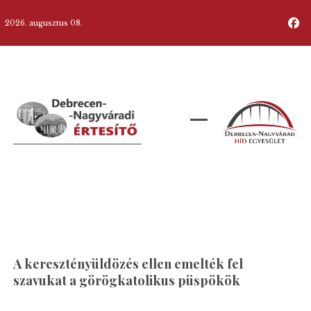
2026. augusztus 08.
A keresztényüldözés ellen emelték fel
szavukat a görögkatolikus püspökök