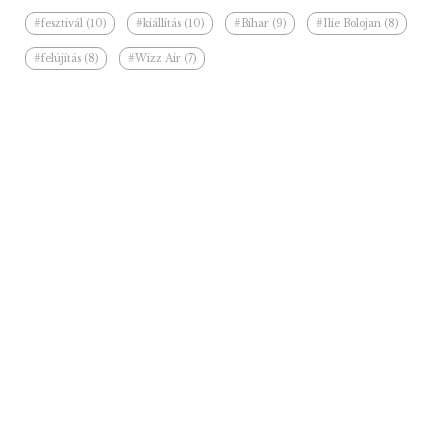
#fesztivál (10)
#kiállítás (10)
#Bihar (9)
#Ilie Bolojan (8)
#felújítás (8)
#Wizz Air (7)
Kapcsolódó hírek a kategóriában