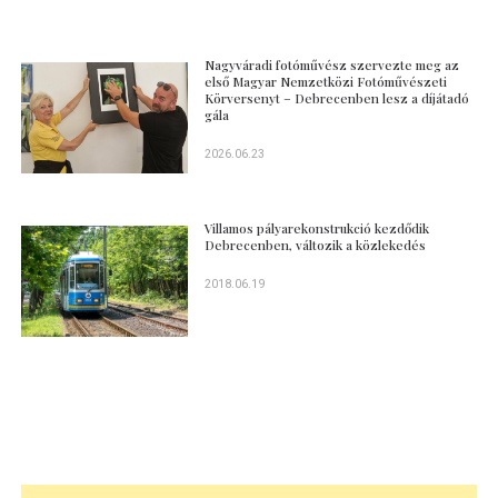
Nagyváradi fotóművész szervezte meg az
első Magyar Nemzetközi Fotóművészeti
Körversenyt – Debrecenben lesz a díjátadó
gála
2026.06.23
Villamos pályarekonstrukció kezdődik
Debrecenben, változik a közlekedés
2018.06.19