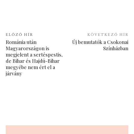
ELŐZŐ HÍR
KÖVETKEZŐ HÍR
Románia után
Új bemutatók a Csokonai
Magyarországon is
Színházban
megjelent a sertéspestis,
de Bihar és Hajdú-Bihar
megyébe nem ért el a
járvány