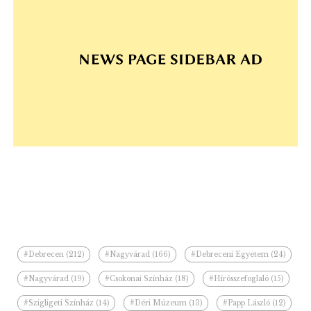
#Debrecen (212)
#Nagyvárad (166)
#Debreceni Egyetem (24)
#Nagyvárad (19)
#Csokonai Színház (18)
#Hírösszefoglaló (15)
#Szigligeti Színház (14)
#Déri Múzeum (13)
#Papp László (12)