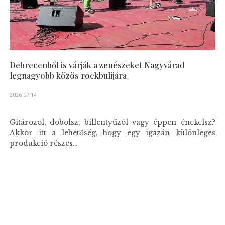
Debrecenből is várják a zenészeket Nagyvárad
legnagyobb közös rockbulijára
2026.07.14
Gitározol, dobolsz, billentyűzöl vagy éppen énekelsz?
Akkor itt a lehetőség, hogy egy igazán különleges
produkció részes...