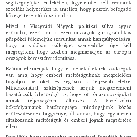
segítségnyújtás érdekében, figyelembe kell vennünk
szociális helyzetüket is, amellett, hogy pozitív, befogadó
közeget teremtünk számukra.
Mivel a Visegrádi Négyek politikai súlya egyre
erősödik, ezért mi is, ezen országok görögkatolikus
püspökei fölemeljük szavunkat annak hangsúlyozására,
hogy a valóban szükséget szenvedőket úgy kell
megsegíteni, hogy közben megmaradjon az európai
országok keresztény identitása.
Ezúton elismerjük, hogy e menekülteknek szükségük
van arra, hogy emberi méltóságuknak megfelelően
fogadjuk be őket, és segítsük a teljesebb életre.
Mindazonáltal, szükségesnek tartjuk megteremteni
hazatérésük lehetőségét is, hogy ott önazonosságukat
annak teljességében élhessék. A közel-keleti
békefolyamatok hatékonysága mindnyájunk közös
erőfeszítésének függvénye, ill. annak, hogy együttesen
tiltakozzunk méltóságuk és emberi jogaik megsértése
ellen.