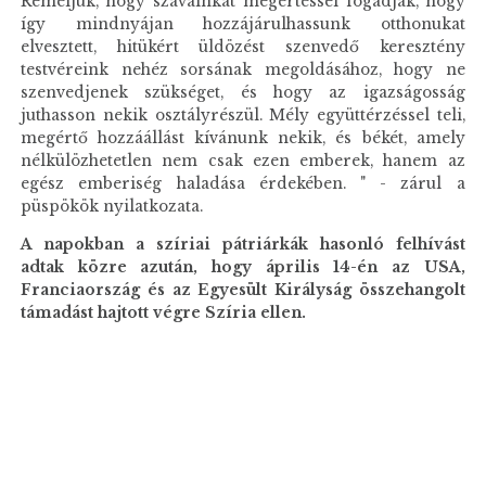
Reméljük, hogy szavainkat megértéssel fogadják, hogy
így mindnyájan hozzájárulhassunk otthonukat
elvesztett, hitükért üldözést szenvedő keresztény
testvéreink nehéz sorsának megoldásához, hogy ne
szenvedjenek szükséget, és hogy az igazságosság
juthasson nekik osztályrészül. Mély együttérzéssel teli,
megértő hozzáállást kívánunk nekik, és békét, amely
nélkülözhetetlen nem csak ezen emberek, hanem az
egész emberiség haladása érdekében. " - zárul a
püspökök nyilatkozata.
A napokban a szíriai pátriárkák hasonló felhívást
adtak közre azután, hogy április 14-én az USA,
Franciaország és az Egyesült Királyság összehangolt
támadást hajtott végre Szíria ellen.