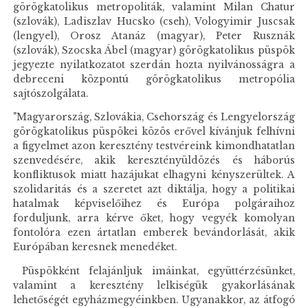
görögkatolikus metropoliták, valamint Milan Chatur
(szlovák), Ladiszlav Hucsko (cseh), Vologyimir Juscsak
(lengyel), Orosz Atanáz (magyar), Peter Rusznák
(szlovák), Szocska Ábel (magyar) görögkatolikus püspök
jegyezte nyilatkozatot szerdán hozta nyilvánosságra a
debreceni központú görögkatolikus metropólia
sajtószolgálata.
"Magyarország, Szlovákia, Csehország és Lengyelország
görögkatolikus püspökei közös erővel kívánjuk felhívni
a figyelmet azon keresztény testvéreink kimondhatatlan
szenvedésére, akik keresztényüldözés és háborús
konfliktusok miatt hazájukat elhagyni kényszerültek. A
szolidaritás és a szeretet azt diktálja, hogy a politikai
hatalmak képviselőihez és Európa polgáraihoz
forduljunk, arra kérve őket, hogy vegyék komolyan
fontolóra ezen ártatlan emberek bevándorlását, akik
Európában keresnek menedéket.
Püspökként felajánljuk imáinkat, együttérzésünket,
valamint a keresztény lelkiségük gyakorlásának
lehetőségét egyházmegyéinkben. Ugyanakkor, az átfogó