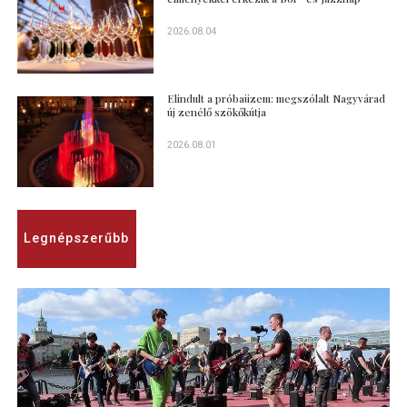
2026.08.04
Elindult a próbaüzem: megszólalt Nagyvárad
új zenélő szökőkútja
2026.08.01
Legnépszerűbb