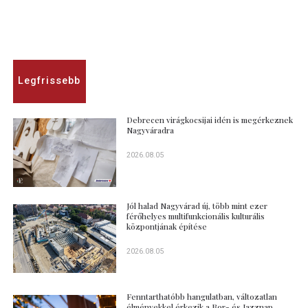
Legfrissebb
Debrecen virágkocsijai idén is megérkeznek
Nagyváradra
2026.08.05
Jól halad Nagyvárad új, több mint ezer
férőhelyes multifunkcionális kulturális
központjának építése
2026.08.05
Fenntarthatóbb hangulatban, változatlan
élményekkel érkezik a Bor- és Jazznap