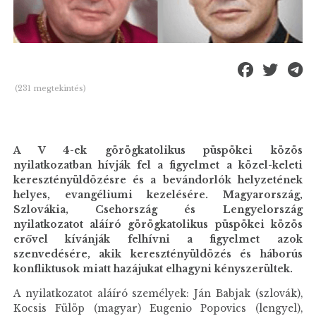
(231 megtekintés)
A V 4-ek görögkatolikus püspökei közös
nyilatkozatban hívják fel a figyelmet a közel-keleti
keresztényüldözésre és a bevándorlók helyzetének
helyes, evangéliumi kezelésére. Magyarország,
Szlovákia, Csehország és Lengyelország
nyilatkozatot aláíró görögkatolikus püspökei közös
erővel kívánják felhívni a figyelmet azok
szenvedésére, akik keresztényüldözés és háborús
konfliktusok miatt hazájukat elhagyni kényszerültek.
A nyilatkozatot aláíró személyek: Ján Babjak (szlovák),
Kocsis Fülöp (magyar) Eugenio Popovics (lengyel),