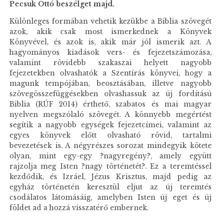
Pecsuk Ottó beszélget majd.
Különleges formában vehetik kezükbe a Biblia szövegét
azok, akik csak most ismerkednek a Könyvek
Könyvével, és azok is, akik már jól ismerik azt. A
hagyományos kiadások vers- és fejezetszámozása,
valamint rövidebb szakaszai helyett nagyobb
fejezetekben olvashatók a Szentírás könyvei, hogy a
magunk tempójában, beosztásában, illetve nagyobb
szövegösszefüggésekben olvashassuk az új fordítású
Biblia (RÚF 2014) érthető, szabatos és mai magyar
nyelven megszólaló szövegét. A könnyebb megértést
segítik a nagyobb egységek fejezetcímei, valamint az
egyes könyvek előtt olvasható rövid, tartalmi
bevezetések is. A négyrészes sorozat mindegyik kötete
olyan, mint egy-egy ?nagyregény?, amely együtt
rajzolja meg Isten ?nagy történetét?. Ez a teremtéssel
kezdődik, és Izráel, Jézus Krisztus, majd pedig az
egyház történetén keresztül eljut az új teremtés
csodálatos látomásáig, amelyben Isten új eget és új
földet ad a hozzá visszatérő embernek.