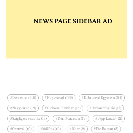
#Debrecen (212)
#Nagyvárad (166)
#Debreceni Egyetem (24)
#Nagyvárad (19)
#Csokonai Színház (18)
#Hírösszefoglaló (15)
#Szigligeti Színház (14)
#Déri Múzeum (13)
#Papp László (12)
#fesztivál (10)
#kiállítás (10)
#Bihar (9)
#Ilie Bolojan (8)