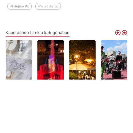
#felújítás (8)
#Wizz Air (7)
Kapcsolódó hírek a kategóriában
Debrecen
Elindult a
Nyári
Debrecenből is
virágkocsijai
próbaüzem:
sétálóutcává
várják a
idén is
megszólalt
alakul Debrecen
zenészeket
megérkeznek
Nagyvárad új
belvárosának
Nagyvárad