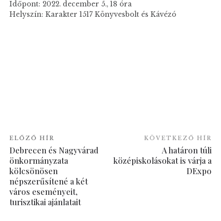
Időpont: 2022. december 5., 18 óra
Helyszín: Karakter 1517 Könyvesbolt és Kávézó
ELŐZŐ HÍR
KÖVETKEZŐ HÍR
Debrecen és Nagyvárad
A határon túli
önkormányzata
középiskolásokat is várja a
kölcsönösen
DExpo
népszerűsítené a két
város eseményeit,
turisztikai ajánlatait