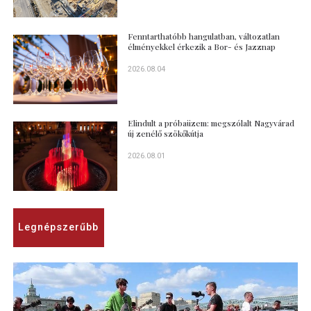
Fenntarthatóbb hangulatban, változatlan
élményekkel érkezik a Bor- és Jazznap
2026.08.04
Elindult a próbaüzem: megszólalt Nagyvárad
új zenélő szökőkútja
2026.08.01
Legnépszerűbb