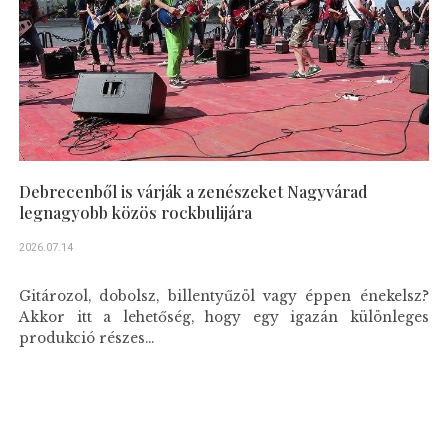
Debrecenből is várják a zenészeket Nagyvárad
legnagyobb közös rockbulijára
2026.07.14
Gitározol, dobolsz, billentyűzöl vagy éppen énekelsz?
Akkor itt a lehetőség, hogy egy igazán különleges
produkció részes...