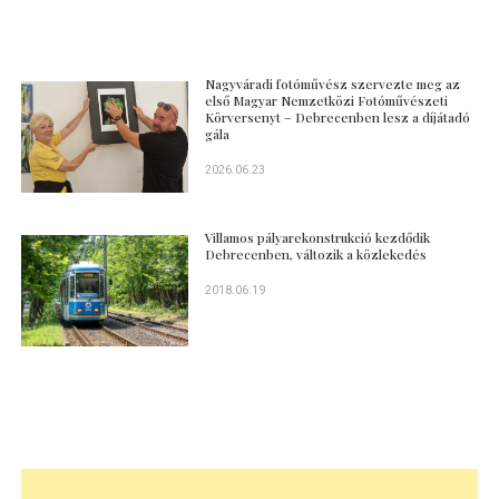
Nagyváradi fotóművész szervezte meg az
első Magyar Nemzetközi Fotóművészeti
Körversenyt – Debrecenben lesz a díjátadó
gála
2026.06.23
Villamos pályarekonstrukció kezdődik
Debrecenben, változik a közlekedés
2018.06.19