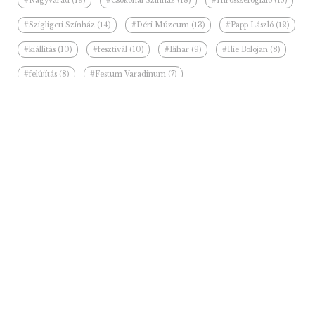
#Nagyvárad (19)
#Csokonai Színház (18)
#Hírösszefoglaló (15)
#Szigligeti Színház (14)
#Déri Múzeum (13)
#Papp László (12)
#kiállítás (10)
#fesztivál (10)
#Bihar (9)
#Ilie Bolojan (8)
#felújítás (8)
#Festum Varadinum (7)
Kapcsolódó hírek a kategóriában