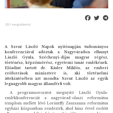
(215 megtekintés)
A Szent László Napok nyitónapján tudományos
konferenciával adóztak a Nagyváradon elhunyt
László Gyula, Széchenyi-díjas magyar régész,
történész, képzőművész, egyetemi tanár emlékének.
Előadást tartott dr. Kásler Miklós, az emberi
erőforrások minisztere is, aki történelmi
áttekintésében azt mondta: Szent László az egyik
legnagyobb magyar államférfi volt.
A programsorozatot megnyitó László Gyula-
emlékkonferenciát a nagyvárad-olaszi református
templom mellett lévő Lorántffy Zsuzsanna református
egyházi központban rendezték, ahol húsz évvel ezelőtt