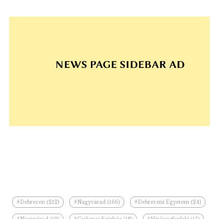
#Debrecen (212)
#Nagyvárad (166)
#Debreceni Egyetem (24)