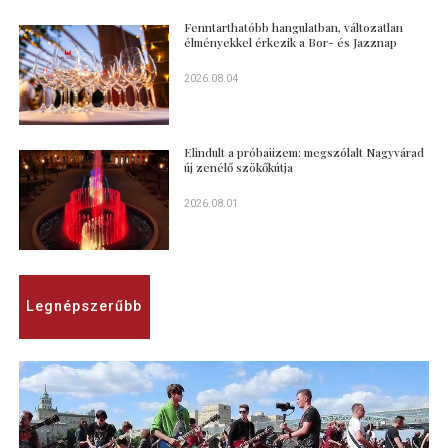
Fenntarthatóbb hangulatban, változatlan
élményekkel érkezik a Bor- és Jazznap
2026.08.04
Elindult a próbaüzem: megszólalt Nagyvárad
új zenélő szökőkútja
2026.08.01
Legnépszerűbb