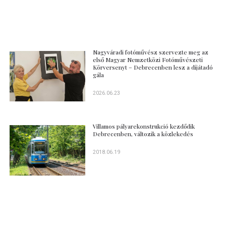
Nagyváradi fotóművész szervezte meg az
első Magyar Nemzetközi Fotóművészeti
Körversenyt – Debrecenben lesz a díjátadó
gála
2026.06.23
Villamos pályarekonstrukció kezdődik
Debrecenben, változik a közlekedés
2018.06.19