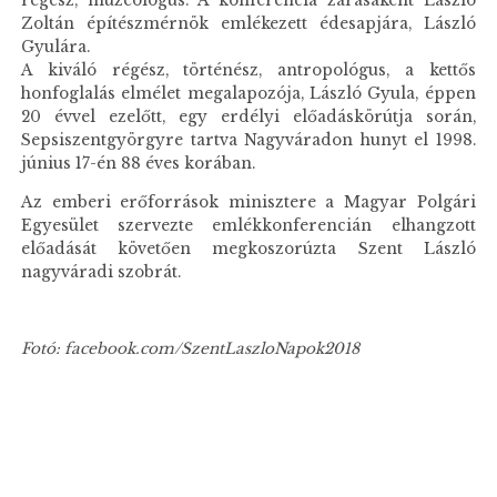
régész, muzeológus. A konferencia zárásaként László
Zoltán építészmérnök emlékezett édesapjára, László
Gyulára.
A kiváló régész, történész, antropológus, a kettős
honfoglalás elmélet megalapozója, László Gyula, éppen
20 évvel ezelőtt, egy erdélyi előadáskörútja során,
Sepsiszentgyörgyre tartva Nagyváradon hunyt el 1998.
június 17-én 88 éves korában.
Az emberi erőforrások minisztere a Magyar Polgári
Egyesület szervezte emlékkonferencián elhangzott
előadását követően megkoszorúzta Szent László
nagyváradi szobrát.
Fotó: facebook.com/SzentLaszloNapok2018