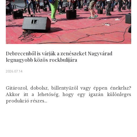
Debrecenből is várják a zenészeket Nagyvárad
legnagyobb közös rockbulijára
2026.07.14
Gitározol, dobolsz, billentyűzöl vagy éppen énekelsz?
Akkor itt a lehetőség, hogy egy igazán különleges
produkció részes...