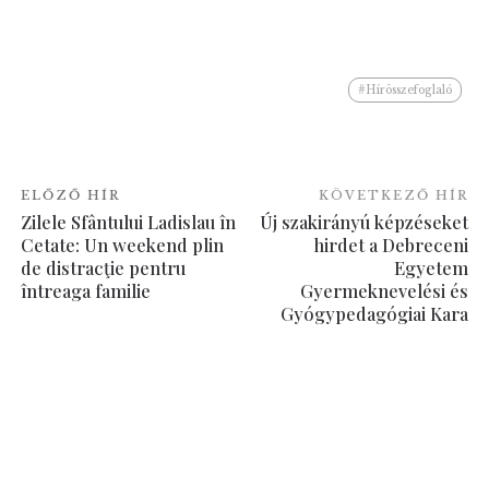
#Hírösszefoglaló
ELŐZŐ HÍR
KÖVETKEZŐ HÍR
Zilele Sfântului Ladislau în
Új szakirányú képzéseket
Cetate: Un weekend plin
hirdet a Debreceni
de distracţie pentru
Egyetem
întreaga familie
Gyermeknevelési és
Gyógypedagógiai Kara