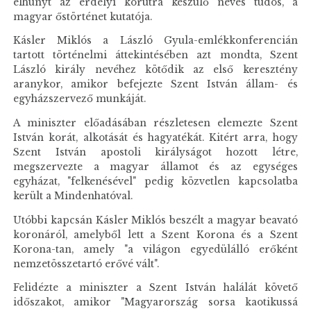
elhunyt az erdélyi körútra készülő neves tudós, a
magyar őstörténet kutatója.
Kásler Miklós a László Gyula-emlékkonferencián
tartott történelmi áttekintésében azt mondta, Szent
László király nevéhez kötődik az első keresztény
aranykor, amikor befejezte Szent István állam- és
egyházszervező munkáját.
A miniszter előadásában részletesen elemezte Szent
István korát, alkotását és hagyatékát. Kitért arra, hogy
Szent István apostoli királyságot hozott létre,
megszervezte a magyar államot és az egységes
egyházat, "felkenésével" pedig közvetlen kapcsolatba
került a Mindenhatóval.
Utóbbi kapcsán Kásler Miklós beszélt a magyar beavató
koronáról, amelyből lett a Szent Korona és a Szent
Korona-tan, amely "a világon egyedülálló erőként
nemzetösszetartó erővé vált".
Felidézte a miniszter a Szent István halálát követő
időszakot, amikor "Magyarország sorsa kaotikussá