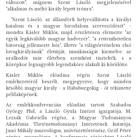
változott", mígnem Szent László megjelenésével
"alkalmas és méltó király lépett trónra".
"Szent László, az államférfi helyreállította a királyi
hatalom és a magyar birodalom szerveződését" -
mondta Kásler Miklós, majd részletesen elemezte "az
egyik legkiválóbb magyar hadvezér", "a rettenthetetlen
bátorság jellemezte hős", illetve "a világtörténelem első
lovagkirályának" életútját, munkásságát kiemelve: az
uralkodót már életében szentként tisztelték, s a
középkor legnagyobb legendaköre alakult ki körülötte.
Kásler Miklós előadása végén Szent László
emlékezetéről beszélt, megjegyezve, hogy minden
későbbi magyar király - a Habsburgokig - őt tekintette
példaképének.
Az emlékkonferencián előadást tartott Szabados
György Phd, a László Gyula Intézet igazgatója, M.
Lezsák Gabriella régész, a Magyar Tudományos
Akadémia Történettudományi Intézetének kutatója,
Janó Mihály muzeológus, művészettörténész, Gróf Péter