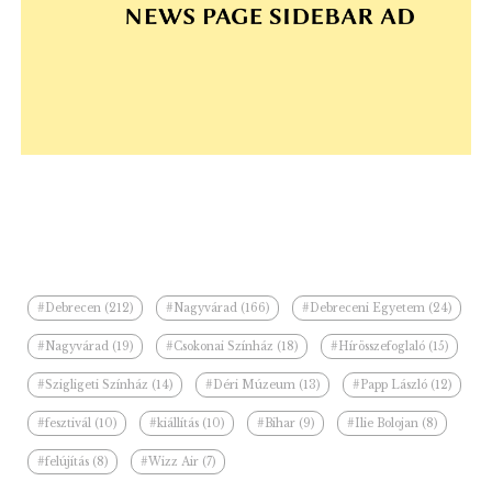
#Debrecen (212)
#Nagyvárad (166)
#Debreceni Egyetem (24)
#Nagyvárad (19)
#Csokonai Színház (18)
#Hírösszefoglaló (15)
#Szigligeti Színház (14)
#Déri Múzeum (13)
#Papp László (12)
#fesztivál (10)
#kiállítás (10)
#Bihar (9)
#Ilie Bolojan (8)
#felújítás (8)
#Wizz Air (7)