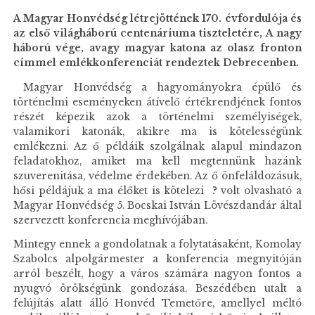
A Magyar Honvédség létrejöttének 170. évfordulója és
az első világháború centenáriuma tiszteletére, A nagy
háború vége, avagy magyar katona az olasz fronton
címmel emlékkonferenciát rendeztek Debrecenben.
Magyar Honvédség a hagyományokra épülő és
történelmi eseményeken átívelő értékrendjének fontos
részét képezik azok a történelmi személyiségek,
valamikori katonák, akikre ma is kötelességünk
emlékezni. Az ő példáik szolgálnak alapul mindazon
feladatokhoz, amiket ma kell megtennünk hazánk
szuverenitása, védelme érdekében. Az ő önfeláldozásuk,
hősi példájuk a ma élőket is kötelezi ? volt olvasható a
Magyar Honvédség 5. Bocskai István Lövészdandár által
szervezett konferencia meghívójában.
Mintegy ennek a gondolatnak a folytatásaként, Komolay
Szabolcs alpolgármester a konferencia megnyitóján
arról beszélt, hogy a város számára nagyon fontos a
nyugvó örökségünk gondozása. Beszédében utalt a
felújítás alatt álló Honvéd Temetőre, amellyel méltó