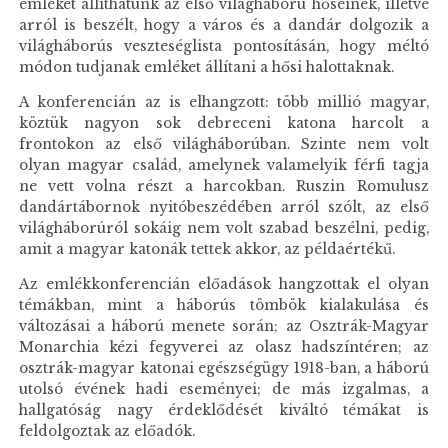
emléket állíthatunk az első világháború hőseinek, illetve
arról is beszélt, hogy a város és a dandár dolgozik a
világháborús veszteséglista pontosításán, hogy méltó
módon tudjanak emléket állítani a hősi halottaknak.
A konferencián az is elhangzott: több millió magyar,
köztük nagyon sok debreceni katona harcolt a
frontokon az első világháborúban. Szinte nem volt
olyan magyar család, amelynek valamelyik férfi tagja
ne vett volna részt a harcokban. Ruszin Romulusz
dandártábornok nyitóbeszédében arról szólt, az első
világháborúról sokáig nem volt szabad beszélni, pedig,
amit a magyar katonák tettek akkor, az példaértékű.
Az emlékkonferencián előadások hangzottak el olyan
témákban, mint a háborús tömbök kialakulása és
változásai a háború menete során; az Osztrák-Magyar
Monarchia kézi fegyverei az olasz hadszíntéren; az
osztrák-magyar katonai egészségügy 1918-ban, a háború
utolsó évének hadi eseményei; de más izgalmas, a
hallgatóság nagy érdeklődését kiváltó témákat is
feldolgoztak az előadók.