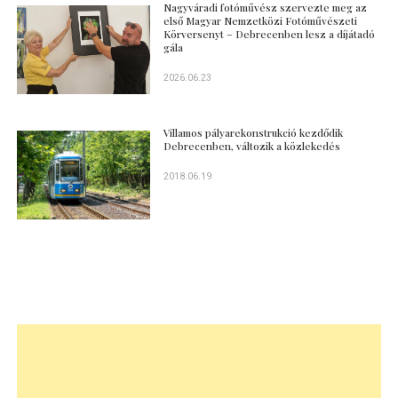
Nagyváradi fotóművész szervezte meg az
első Magyar Nemzetközi Fotóművészeti
Körversenyt – Debrecenben lesz a díjátadó
gála
2026.06.23
Villamos pályarekonstrukció kezdődik
Debrecenben, változik a közlekedés
2018.06.19