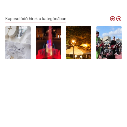
Kapcsolódó hírek a kategóriában
Debrecen
Elindult a
Nyári
Debrecenből is
virágkocsijai
próbaüzem:
sétálóutcává
várják a
idén is
megszólalt
alakul Debrecen
zenészeket
megérkeznek
Nagyvárad új
belvárosának
Nagyvárad
Nagyváradra
zenélő
egy része –
legnagyobb
szökőkútja
programokkal
közös