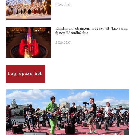
2026.08.04
Elindult a próbaüzem: megszólalt Nagyvárad
új zenélő szökőkútja
2026.08.01
Legnépszerűbb