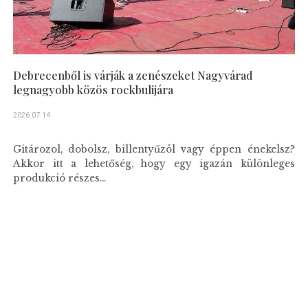
Debrecenből is várják a zenészeket Nagyvárad
legnagyobb közös rockbulijára
2026.07.14
Gitározol, dobolsz, billentyűzöl vagy éppen énekelsz?
Akkor itt a lehetőség, hogy egy igazán különleges
produkció részes...