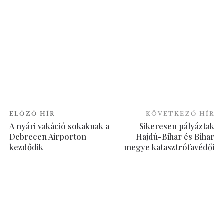
ELŐZŐ HÍR
KÖVETKEZŐ HÍR
A nyári vakáció sokaknak a
Sikeresen pályáztak
Debrecen Airporton
Hajdú-Bihar és Bihar
kezdődik
megye katasztrófavédői