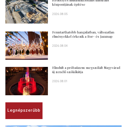
férőhelyes multifunkcionális kulturális
központjának építése
2026.08.05
Fenntarthatóbb hangulatban, változatlan
élményekkel érkezik a Bor- és Jazznap
2026.08.04
Elindult a próbaüzem: megszólalt Nagyvárad
új zenélő szökőkútja
2026.08.01
Legnépszerűbb