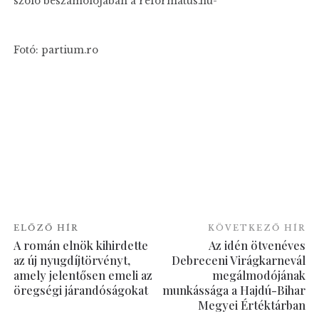
szóló beszámolójában a reformatus.hu-
Fotó: partium.ro
ELŐZŐ HÍR
KÖVETKEZŐ HÍR
A román elnök kihirdette
Az idén ötvenéves
az új nyugdíjtörvényt,
Debreceni Virágkarnevál
amely jelentősen emeli az
megálmodójának
öregségi járandóságokat
munkássága a Hajdú-Bihar
Megyei Értéktárban