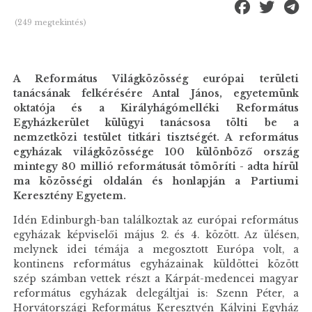
(249 megtekintés)
A Református Világközösség európai területi
tanácsának felkérésére Antal János, egyetemünk
oktatója és a Királyhágómelléki Református
Egyházkerület külügyi tanácsosa tölti be a
nemzetközi testület titkári tisztségét. A református
egyházak világközössége 100 különböző ország
mintegy 80 millió reformátusát tömöríti - adta hírül
ma közösségi oldalán és honlapján a Partiumi
Keresztény Egyetem.
Idén Edinburgh-ban találkoztak az európai református
egyházak képviselői május 2. és 4. között. Az ülésen,
melynek idei témája a megosztott Európa volt, a
kontinens református egyházainak küldöttei között
szép számban vettek részt a Kárpát-medencei magyar
református egyházak delegáltjai is: Szenn Péter, a
Horvátországi Református Keresztyén Kálvini Egyház