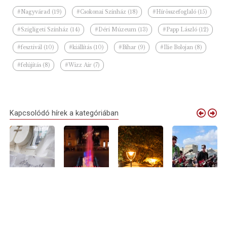
#Nagyvárad (19)
#Csokonai Színház (18)
#Hírösszefoglaló (15)
#Szigligeti Színház (14)
#Déri Múzeum (13)
#Papp László (12)
#fesztivál (10)
#kiállítás (10)
#Bihar (9)
#Ilie Bolojan (8)
#felújítás (8)
#Wizz Air (7)
Kapcsolódó hírek a kategóriában