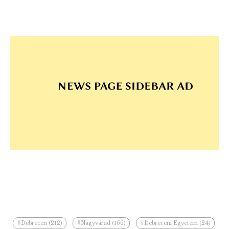
#Debrecen (212)
#Nagyvárad (166)
#Debreceni Egyetem (24)