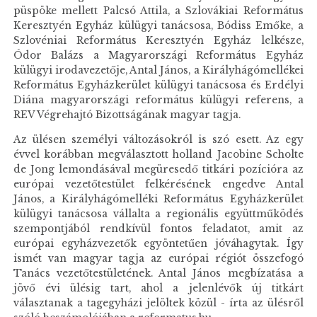
püspöke mellett Palcsó Attila, a Szlovákiai Református
Keresztyén Egyház külügyi tanácsosa, Bódiss Emőke, a
Szlovéniai Református Keresztyén Egyház lelkésze,
Ódor Balázs a Magyarországi Református Egyház
külügyi irodavezetője, Antal János, a Királyhágómellékei
Református Egyházkerület külügyi tanácsosa és Erdélyi
Diána magyarországi református külügyi referens, a
REV Végrehajtó Bizottságának magyar tagja.
Az ülésen személyi változásokról is szó esett. Az egy
évvel korábban megválasztott holland Jacobine Scholte
de Jong lemondásával megüresedő titkári pozícióra az
európai vezetőtestület felkérésének engedve Antal
János, a Királyhágómelléki Református Egyházkerület
külügyi tanácsosa vállalta a regionális együttműködés
szempontjából rendkívül fontos feladatot, amit az
európai egyházvezetők egyöntetűen jóváhagytak. Így
ismét van magyar tagja az európai régiót összefogó
Tanács vezetőtestületének. Antal János megbízatása a
jövő évi ülésig tart, ahol a jelenlévők új titkárt
választanak a tagegyházi jelöltek közül - írta az ülésről