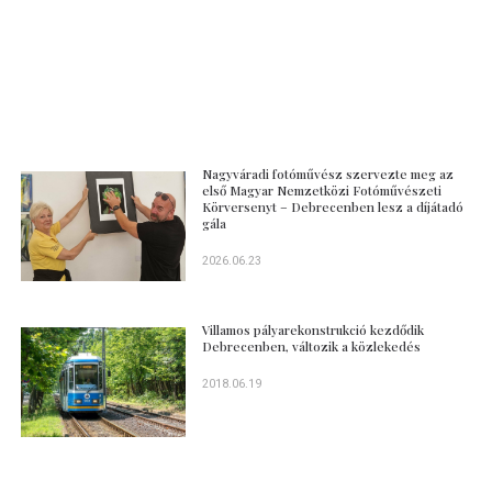
Nagyváradi fotóművész szervezte meg az
első Magyar Nemzetközi Fotóművészeti
Körversenyt – Debrecenben lesz a díjátadó
gála
2026.06.23
Villamos pályarekonstrukció kezdődik
Debrecenben, változik a közlekedés
2018.06.19