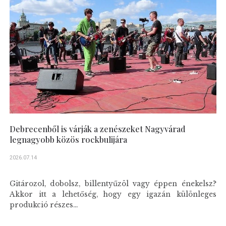
Debrecenből is várják a zenészeket Nagyvárad
legnagyobb közös rockbulijára
2026.07.14
Gitározol, dobolsz, billentyűzöl vagy éppen énekelsz?
Akkor itt a lehetőség, hogy egy igazán különleges
produkció részes...