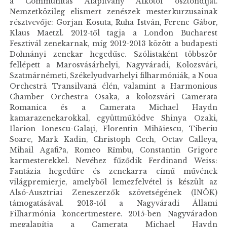
a Communitas Alapítvány Alkotói ösztöndíját.
Nemzetközileg elismert zenészek mesterkurzusainak
résztvevője: Gorjan Kosuta, Ruha István, Ferenc Gábor,
Klaus Maetzl. 2012-től tagja a London Bucharest
Fesztivál zenekarnak, míg 2012-2013 között a budapesti
Dohnányi zenekar hegedűse. Szólistaként többször
fellépett a Marosvásárhelyi, Nagyváradi, Kolozsvári,
Szatmárnémeti, Székelyudvarhelyi filharmóniák, a Noua
Orchestră Transilvană élén, valamint a Harmonious
Chamber Orchestra Osaka
,
a kolozsvári Camerata
Romanica és a Camerata Michael Haydn
kamarazenekarokkal, együttműködve Shinya Ozaki,
Ilarion Ionescu-Galaţi, Florentin Mihăiescu, Tiberiu
Soare, Mark Kadin, Christoph Cech, Octav Calleya,
Mihail Agafi?a, Romeo Rîmbu, Constantin Grigore
karmesterekkel. Nevéhez fűződik Ferdinand Weiss:
Fantázia hegedűre és zenekarra című művének
világpremierje, amelyből lemezfelvétel is készült az
Alsó-Ausztriai Zeneszerzők szövetségének (INÖK)
támogatásával. 2013-tól a Nagyváradi Állami
Filharmónia koncertmestere. 2015-ben Nagyváradon
megalapítja a Camerata Michael Haydn