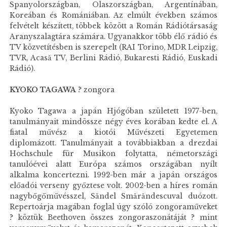
Spanyolországban, Olaszországban, Argentínában,
Koreában és Romániában. Az elmúlt években számos
felvételt készített, többek között a Román Rádiótársaság
Aranyszalagtára számára. Ugyanakkor több élő rádió és
TV közvetítésben is szerepelt (RAI Torino, MDR Leipzig,
TVR, Acasă TV, Berlini Rádió, Bukaresti Rádió, Euskadi
Rádió).
KYOKO TAGAWA
? zongora
Kyoko Tagawa a japán Hjógóban született 1977-ben,
tanulmányait mindössze négy éves korában kedte el. A
fiatal művész a kiotói Művészeti Egyetemen
diplomázott. Tanulmányait a továbbiakban a drezdai
Hochschule für Musikon folytatta, németországi
tanulóévei alatt Európa számos országában nyílt
alkalma koncertezni. 1992-ben már a japán országos
előadói verseny győztese volt. 2002-ben a híres román
nagybőgőművésszel, Săndel Smărăndescuval duózott.
Repertoárja magában foglal úgy szóló zongoraműveket
? köztük Beethoven összes zongoraszonátáját ? mint