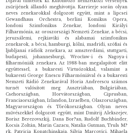
Díjával tűntették ki. Különböző nemzetközi versenyek
zsűrijének állandó meghívottja. Karrierje során olyan
neves zenekarokkal dolgozott együtt, mint a lipcsei
Gewandhaus Orchestra, berlini Komikus Opera,
londoni Szimfonikus Zenekar, londoni Királyi
Filharmónia, az oroszországi Nemzeti Zenekar, a bécsi,
jeruzsálemi, rejkiaviki és alabamai szimfonikus
zenekarok, a bécsi, hamburgi, kölni, madridi, szófiai és
ljubljanai rádiók zenekara, az amszterdámi, stuttgarti,
budapesti, johannesburgi, Wrocław-i és Nagoya-i
filharmóniák zenekara. Az 1988-ban megalapított elitt
együttessel, a bukaresti Virtuózokkal, valamint a
bukaresti George Enescu Filharmóniával és a bukaresti
Nemzeti Rádió Zenekarával Horia Andreescu számos
turnét valósított meg Ausztriában, Bulgáriában,
Csehországban, Horvátországban, Ciprusban,
Franciaországban, Izlandon, Izraelben, Olaszországban,
Magyarországon és Törökországban. Olyan neves
művészekkel dolgozott együtt, mint Dmitrij Alekszejev,
Borisz Berezovszkij, Dana Bor?an, Rudolf Buchbinder,
Kocsis Zoltán, Marin Cazacu, Natalia Gutman, Truls M?
rk, Patricia Kopatchinskaja, Silvia Marcovici, Mihaela