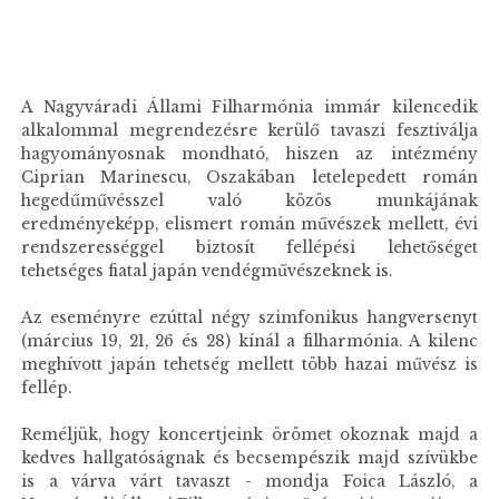
A Nagyváradi Állami Filharmónia immár kilencedik
alkalommal megrendezésre kerülő tavaszi fesztiválja
hagyományosnak mondható, hiszen az intézmény
Ciprian Marinescu, Oszakában letelepedett román
hegedűművésszel való közös munkájának
eredményeképp, elismert román művészek mellett, évi
rendszerességgel biztosít fellépési lehetőséget
tehetséges fiatal japán vendégművészeknek is.
Az eseményre ezúttal négy szimfonikus hangversenyt
(március 19, 21, 26 és 28) kínál a filharmónia. A kilenc
meghívott japán tehetség mellett több hazai művész is
fellép.
Reméljük, hogy koncertjeink örömet okoznak majd a
kedves hallgatóságnak és becsempészik majd szívükbe
is a várva várt tavaszt - mondja Foica László, a