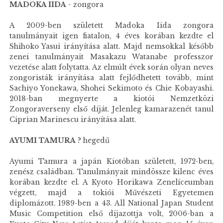
MADOKA IIDA
- zongora
A 2009-ben született Madoka Iida zongora
tanulmányait igen fiatalon, 4 éves korában kezdte el
Shihoko Yasui irányítása alatt. Majd nemsokkal később
zenei tanulmányait Masakazu Watanabe professzor
vezetése alatt folytatta. Az elmúlt évek során olyan neves
zongoristák irányítása alatt fejlődhetett tovább, mint
Sachiyo Yonekawa, Shohei Sekimoto és Chie Kobayashi.
2018-ban megnyerte a kiotói Nemzetközi
Zongoraverseny első díját. Jelenleg kamarazenét tanul
Ciprian Marinescu irányítása alatt.
AYUMI TAMURA
? hegedű
Ayumi Tamura a japán Kiotóban született, 1972-ben,
zenész családban. Tanulmányait mindössze kilenc éves
korában kezdte el. A Kyoto Horikawa Zenelíceumban
végzett, majd a tokiói Művészeti Egyetemen
diplomázott. 1989-ben a 43. All National Japan Student
Music Competition első díjazottja volt, 2006-ban a