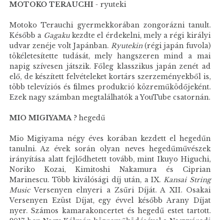
MOTOKO TERAUCHI
- ryuteki
Motoko Terauchi gyermekkorában zongorázni tanult.
Később a
Gagaku
kezdte el érdekelni, mely a régi királyi
udvar zenéje volt Japánban.
Ryutekin
(régi japán fuvola)
tökéletesítette tudását, mely hangszeren mind a mai
napig szívesen játszik. Főleg klasszikus japán zenét ad
elő, de készített felvételeket kortárs szerzeményekből is,
több televíziós és filmes produkció közreműködőjeként.
Ezek nagy számban megtalálhatók a YouTube csatornán.
MIO MIGIYAMA
? hegedű
Mio Migiyama négy éves korában kezdett el hegedűn
tanulni. Az évek során olyan neves hegedűművészek
irányítása alatt fejlődhetett tovább, mint Ikuyo Higuchi,
Noriko Kozai, Kimitoshi Nakamura és Ciprian
Marinescu. Több kiválósági díj után, a IX.
Kansai String
Music
Versenyen elnyeri a Zsűri Díját. A XII. Osakai
Versenyen Ezüst Díjat, egy évvel később Arany Díjat
nyer. Számos kamarakoncertet és hegedű estet tartott.