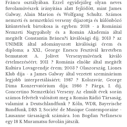
Frâncu osztályában. Ezzel egyidejűleg olyan neves
fuvolaművészek irányítása alatt fejlődött, mint James
Galway, Alain Marion és Wolfgang Schultz. Számos
nemzeti és nemzetközi verseny díjazottja és különböző
kitüntetések birtokosa is egyben: 2018 - a Romániai
Nemzeti Nagypáholy és a Román Akademia által
megítélt Constantin Brâncu?i kiválósági díj; 2013 ? az
UNIMIR által adományozott kiválósági érem és
diploma; a XXI., George Enescu Fesztivál keretében
bemutatott A. Jolivet Versenyművének kiváló
értelmezéséért; 2011 ? Románia elnöke által megítélt
Kultúra Lovagrendje érem; 2003 ? Olaszország, Liones
Klub díja - a James Galway által vezetett szeminárium
legjobb interpretálásáért; 1987 ? Kolozsvár, George
Dima Konzervatórium díja; 1986 ? Párga, I. díj,
Concertino Nemzetközi Verseny. Az elmúlt évek során
számos felvételt valósított meg a Román Rádió Társaság,
valamint a Deutschlandfunk ? Köln, WDR, Bayerische
Rundfunk, DRS 2, Société de Musique Contemporaine -
Lausanne társaságok számára. Ion Bogdan ?tefănescu
egy 18 K Muramatsu fuvolán játszik.