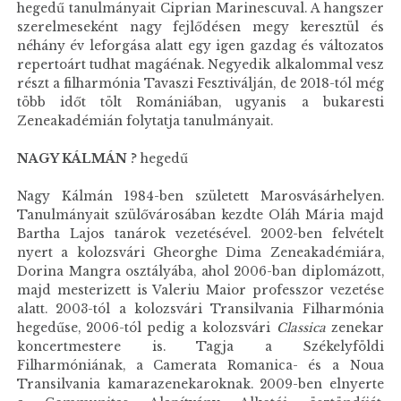
hegedű tanulmányait Ciprian Marinescuval. A hangszer
szerelmeseként nagy fejlődésen megy keresztül és
néhány év leforgása alatt egy igen gazdag és változatos
repertoárt tudhat magáénak. Negyedik alkalommal vesz
részt a filharmónia Tavaszi Fesztiválján, de 2018-tól még
több időt tölt Romániában, ugyanis a bukaresti
Zeneakadémián folytatja tanulmányait.
NAGY KÁLMÁN
? hegedű
Nagy Kálmán 1984-ben született Marosvásárhelyen.
Tanulmányait szülővárosában kezdte Oláh Mária majd
Bartha Lajos tanárok vezetésével. 2002-ben felvételt
nyert a kolozsvári Gheorghe Dima Zeneakadémiára,
Dorina Mangra osztályába, ahol 2006-ban diplomázott,
majd mesterizett is Valeriu Maior professzor vezetése
alatt. 2003-tól a kolozsvári Transilvania Filharmónia
hegedűse, 2006-tól pedig a kolozsvári
Classica
zenekar
koncertmestere is. Tagja a Székelyföldi
Filharmóniának, a Camerata Romanica- és a Noua
Transilvania kamarazenekaroknak. 2009-ben elnyerte