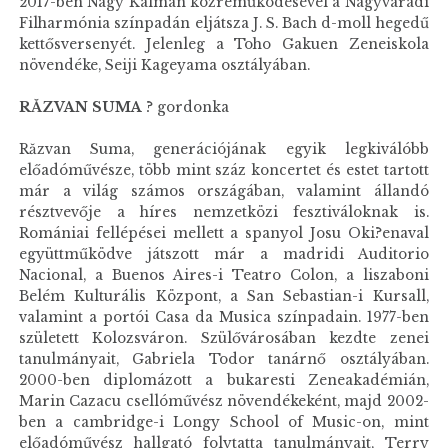
2017-ben Nagy Kálmán közreműködésével a Nagyváradi
Filharmónia színpadán eljátsza J. S. Bach d-moll hegedű
kettősversenyét. Jelenleg a Toho Gakuen Zeneiskola
növendéke, Seiji Kageyama osztályában.
R
ĂZVAN SUMA
? gordonka
Răzvan Suma, generációjának egyik legkiválóbb
előadóművésze, több mint száz koncertet és estet tartott
már a világ számos országában, valamint állandó
résztvevője a híres nemzetközi fesztiváloknak is.
Romániai fellépései mellett a spanyol Josu Oki?enaval
együttműködve játszott már a madridi Auditorio
Nacional, a Buenos Aires-i Teatro Colon, a liszaboni
Belém Kulturális Központ, a San Sebastian-i Kursall,
valamint a portói Casa da Musica színpadain. 1977-ben
született Kolozsváron. Szülővárosában kezdte zenei
tanulmányait, Gabriela Todor tanárnő osztályában.
2000-ben diplomázott a bukaresti Zeneakadémián,
Marin Cazacu csellóművész növendékeként, majd 2002-
ben a cambridge-i Longy School of Music-on, mint
előadóművész hallgató folytatta tanulmányait, Terry