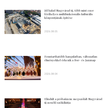
Jól halad Nagyvárad új, több mint ezer
férőhelyes multifunkcionális kulturális
központjának építése
2026.08.05
Fenntarthatóbb hangulatban, változatlan
élményekkel érkezik a Bor- és Jazznap
2026.08.04
Elindult a próbaüzem: megszólalt Nagyvárad
új zenélő szökőkútja