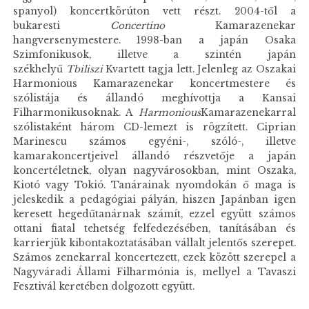
spanyol) koncertkörúton vett részt. 2004-től a
bukaresti
Concertino
Kamarazenekar
hangversenymestere. 1998-ban a japán Osaka
Szimfonikusok, illetve a szintén japán
székhelyű
Tbiliszi
Kvartett tagja lett. Jelenleg az Oszakai
Harmonious Kamarazenekar koncertmestere és
szólistája és állandó meghívottja a Kansai
Filharmonikusoknak. A
Harmonious
Kamarazenekarral
szólistaként három CD-lemezt is rögzített. Ciprian
Marinescu számos egyéni-, szóló-, illetve
kamarakoncertjeivel állandó részvetője a japán
koncertéletnek, olyan nagyvárosokban, mint Oszaka,
Kiotó vagy Tokió. Tanárainak nyomdokán ő maga is
jeleskedik a pedagógiai pályán, hiszen Japánban igen
keresett hegedűtanárnak számít, ezzel együtt számos
ottani fiatal tehetség felfedezésében, tanításában és
karrierjük kibontakoztatásában vállalt jelentős szerepet.
Számos zenekarral koncertezett, ezek között szerepel a
Nagyváradi Állami Filharmónia is, mellyel a Tavaszi
Fesztivál keretében dolgozott együtt.