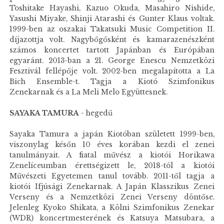
Toshitake Hayashi, Kazuo Okuda, Masahiro Nishide,
Yasushi Miyake, Shinji Atarashi és Gunter Klaus voltak.
1999-ben az oszakai Takatsuki Music Competition II.
díjazottja volt. Nagybőgősként és kamarazenészként
számos koncertet tartott Japánban és Európában
egyaránt. 2013-ban a 21. George Enescu Nemzetközi
Fesztivál fellépője volt. 2002-ben megalapította a La
Bich Ensemble-t. Tagja a Kiotó Szimfonikus
Zenekarnak és a La Meli Melo Együttesnek.
SAYAKA TAMURA
- hegedű
Sayaka Tamura a japán Kiotóban született 1999-ben,
viszonylag későn 10 éves korában kezdi el zenei
tanulmányait. A fiatal művész a kiotói Horikawa
Zenelíceumban érettségizett le, 2018-tól a kiotói
Művészeti Egyetemen tanul tovább. 2011-től tagja a
kiotói Ifjúsági Zenekarnak. A Japán Klasszikus Zenei
Verseny és a Nemzetközi Zenei Verseny döntőse.
Jelenleg Kyoko Shikata, a Kölni Szimfonikus Zenekar
(WDR) koncertmesterének és Katsuya Matsubara, a