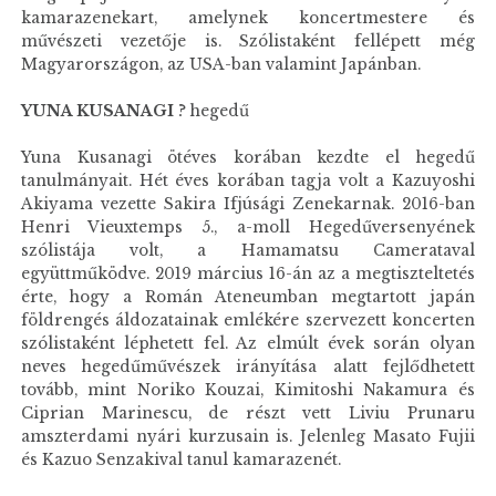
kamarazenekart, amelynek koncertmestere és
művészeti vezetője is. Szólistaként fellépett még
Magyarországon, az USA-ban valamint Japánban.
YUNA KUSANAGI
? hegedű
Yuna Kusanagi ötéves korában kezdte el hegedű
tanulmányait. Hét éves korában tagja volt a Kazuyoshi
Akiyama vezette Sakira Ifjúsági Zenekarnak. 2016-ban
Henri Vieuxtemps 5., a-moll Hegedűversenyének
szólistája volt, a Hamamatsu Camerataval
együttműködve. 2019 március 16-án az a megtiszteltetés
érte, hogy a Román Ateneumban megtartott japán
földrengés áldozatainak emlékére szervezett koncerten
szólistaként léphetett fel. Az elmúlt évek során olyan
neves hegedűművészek irányítása alatt fejlődhetett
tovább, mint Noriko Kouzai, Kimitoshi Nakamura és
Ciprian Marinescu, de részt vett Liviu Prunaru
amszterdami nyári kurzusain is. Jelenleg Masato Fujii
és Kazuo Senzakival tanul kamarazenét.