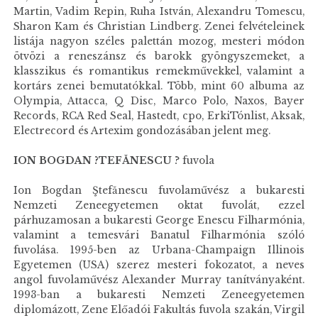
Martin, Vadim Repin, Ruha István, Alexandru Tomescu,
Sharon Kam és Christian Lindberg. Zenei felvételeinek
listája nagyon széles palettán mozog, mesteri módon
ötvözi a reneszánsz és barokk gyöngyszemeket, a
klasszikus és romantikus remekművekkel, valamint a
kortárs zenei bemutatókkal. Több, mint 60 albuma az
Olympia, Attacca, Q Disc, Marco Polo, Naxos, Bayer
Records, RCA Red Seal, Hastedt, cpo, ErkiTónlist, Aksak,
Electrecord és Artexim gondozásában jelent meg.
ION BOGDAN ?TEFĂNESCU
? fuvola
Ion Bogdan Ştefănescu fuvolaművész a bukaresti
Nemzeti Zeneegyetemen oktat fuvolát, ezzel
párhuzamosan a bukaresti George Enescu Filharmónia,
valamint a temesvári Banatul Filharmónia szóló
fuvolása. 1995-ben az Urbana-Champaign Illinois
Egyetemen (USA) szerez mesteri fokozatot, a neves
angol fuvolaművész Alexander Murray tanítványaként.
1993-ban a bukaresti Nemzeti Zeneegyetemen
diplomázott, Zene Előadói Fakultás fuvola szakán, Virgil