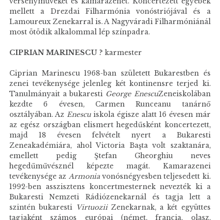
versenyműveket és kamarazenét. Koncertezett egyebek
mellett a Drezdai Filharmónia vonóstriójával és a
Lamoureux Zenekarral is. A Nagyváradi Filharmóniánál
most ötödik alkalommal lép színpadra.
CIPRIAN MARINESCU
? karmester
Ciprian Marinescu 1968-ban született Bukarestben és
zenei tevékenysége jelenleg két kontinensre terjed ki.
Tanulmányait a bukaresti
George
Enescu
Zeneiskolában
kezdte 6 évesen, Carmen Runceanu tanárnő
osztályában. Az
Enescu
iskola égisze alatt 16 évesen már
az egész országban elismert hegedűsként koncertezett,
majd 18 évesen felvételt nyert a Bukaresti
Zeneakadémiára, ahol Victoria Başta volt szaktanára,
emellett pedig Ştefan Gheorghiu neves
hegedűművésznél képezte magát. Kamarazenei
tevékenysége az
Armonia
vonósnégyesben teljesedett ki.
1992-ben asszisztens koncertmesternek nevezték ki a
Bukaresti Nemzeti Rádiózenekarnál és tagja lett a
szintén bukaresti
Virtuozii
Zenekarnak, a két együttes
tagjaként számos európai (német, francia, olasz,