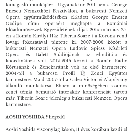
kimagasló munkájáért
.
Ugyanakkor 2011-ben a George
Enescu Nemzetközi Fesztiválon, a bukaresti Nemzeti
Opera együttműködésében előadott George Enescu
Oedipe című operáért megkapta a Romániai
Előadóművészek Egyesületének díját. 2015 március 25-
én a Román Királyi Ház Tiberiu Soare-t a Korona-rend
lovagi fokozatával tűntette ki. 2007-2008 között a
bukaresti Nemzeti Opera Ludovic Spiess Kísérleti
Opera és Balett Stúdiójának az elindítója és
koordinátora volt. 2012-2015 között a Román Rádió
Kórusának és Zenekarának volt az első karmestere.
2004-től a bukaresti Profil Új Zenei Együttes
karmestere. Majd 2007-től a Calea Victoriei Alapítvány
állandó munkatársa. Ebben a minőségében számos
zenei témát bemutató interaktív konferenciát tartott
már. Tiberiu Soare jelenleg a bukaresti Nemzeti Opera
karmestere.
AOSHI YOSHIDA
? hegedű
Aoshi Yoshida viszonylag későn, 11 éves korában kezdi el