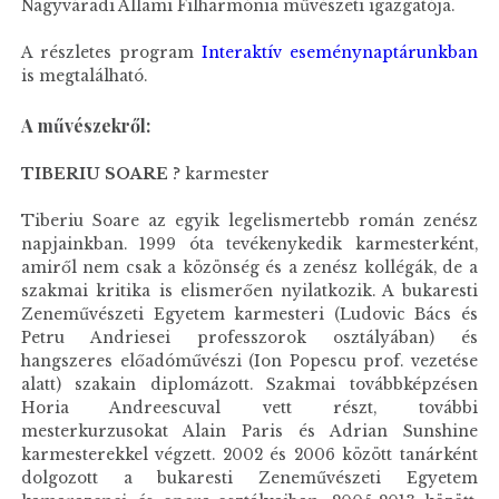
Nagyváradi Állami Filharmónia művészeti igazgatója.
A részletes program
Interaktív eseménynaptárunkban
is megtalálható.
A művészekről:
TIBERIU SOARE
? karmester
Tiberiu Soare az egyik legelismertebb román zenész
napjainkban. 1999 óta tevékenykedik karmesterként,
amiről nem csak a közönség és a zenész kollégák, de a
szakmai kritika is elismerően nyilatkozik. A bukaresti
Zeneművészeti Egyetem karmesteri (Ludovic Bács és
Petru Andriesei professzorok osztályában) és
hangszeres előadóművészi (Ion Popescu prof. vezetése
alatt) szakain diplomázott. Szakmai továbbképzésen
Horia Andreescuval vett részt, további
mesterkurzusokat Alain Paris és Adrian Sunshine
karmesterekkel végzett. 2002 és 2006 között tanárként
dolgozott a bukaresti Zeneművészeti Egyetem