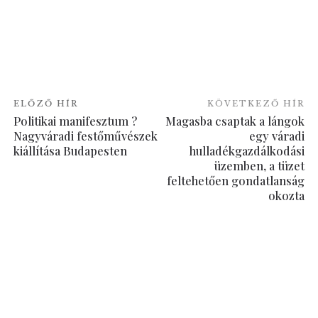
ELŐZŐ HÍR
KÖVETKEZŐ HÍR
Politikai manifesztum ?
Magasba csaptak a lángok
Nagyváradi festőművészek
egy váradi
kiállítása Budapesten
hulladékgazdálkodási
üzemben, a tüzet
feltehetően gondatlanság
okozta