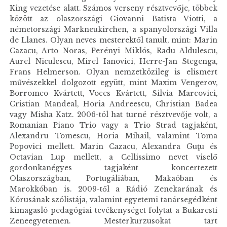
King vezetése alatt. Számos verseny résztvevője, többek
között az olaszországi Giovanni Batista Viotti, a
németországi Markneukirchen, a spanyolországi Villa
de Llanes. Olyan neves mesterektől tanult, mint: Marin
Cazacu, Arto Noras, Perényi Miklós, Radu Aldulescu,
Aurel Niculescu, Mirel Ianovici, Herre-Jan Stegenga,
Frans Helmerson. Olyan nemzetközileg is elismert
művészekkel dolgozott együtt, mint Maxim Vengerov,
Borromeo Kvártett, Voces Kvártett, Silvia Marcovici,
Cristian Mandeal, Horia Andreescu, Christian Badea
vagy Misha Katz. 2006-tól hat turné résztvevője volt, a
Romanian Piano Trio vagy a Trio Strad tagjaként,
Alexandru Tomescu, Horia Mihail, valamint Toma
Popovici mellett. Marin Cazacu, Alexandra Guţu és
Octavian Lup mellett, a Cellissimo nevet viselő
gordonkanégyes tagjaként koncertezett
Olaszországban, Portugáliában, Makaóban és
Marokkóban is. 2009-től a Rádió Zenekarának és
Kórusának szólistája, valamint egyetemi tanársegédként
kimagasló pedagógiai tevékenységet folytat a Bukaresti
Zeneegyetemen. Mesterkurzusokat tart