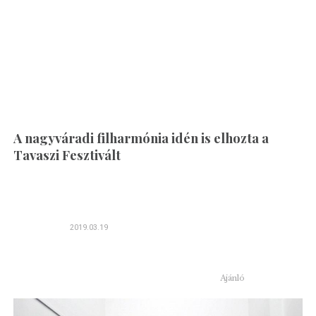
A nagyváradi filharmónia idén is elhozta a
Tavaszi Fesztivált
2019.03.19
Ajánló