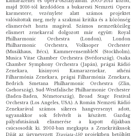
kamarazenei és opera-osztályaiban. 2005-2013 között,
majd 2016-tól kezdődően a bukaresti Nemzeti Opera
karmestere, vezénylete alatt számos projektet
valósítottak meg, mely a szakmai kritika és a közönség
elismerését hozta magával. Számos nemzetközileg
elismert zenekarral dolgozott már együtt: Royal
Philharmonic Orchestra (London), London
Philharmonic Orchestra, Volksoper Orchester
(Musikhaus, Bécs), KammerensembleN (Stockholm),
Musica Vitae Chamber Orchestra (Svédország), Osaka
Chamber Symphony Orchestra (Japán), prágai Rádió
Zenekara, kisinyovi Kamarazenekar, athéni
Filharmónia Zenekara, prágai Filharmónia Zenekara,
Bedrich Smetana Philharmonic Orchestra (Zlin,
Csehország), Sud-Westfalische Philharmonie Orchester
(Baden-Baden, Németország), Broad Stage Festival
Orchestra (Los Angeles, USA). A Román Nemzeti Rádió
Zenekarával számos sikeres hangversenyt adott,
ugyanakkor sok felvételt is készített. Gazdag
pályafutásának elismerése a kapott díjakban
csúcsosodik ki. 2003-ban megkapta a Zenekritikusok
Díját az úgynevezett
Traviata-150
projektben betöltött