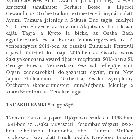
Kyoto City New Artist Award díját kapta meg. 15 éven
keresztül tanulhatott Gerhart Bosse, a Lipcsei
Gewandhaus Orchestra koncertmestere irányítása alatt.
Ayumi Tamura jelenleg a Sakura Duo tagja, mellyel
2000-ben elnyerte az Aoyama Alapítvány Barocksaar
díját. Tagja a Kyoto la biche, az Osaka Bach
együtteseknek és a Kansai Vonósnégyesnek is. A
vonósnégyest 2014-ben az oszakai Kulturális Fesztivál
díjával tűntették ki, majd 2015-ben az Oszaka város
Sakuyakonohana Award díját is megkapta. 2013-ban a 21.
George Enescu Nemzetközi Fesztivál fellépője volt.
Olyan zenekarokkal dolgozhatott együtt, mint New
Japan Philharmonic Orchestra, Osaka Symphony
Orchestra (koncertmesteri minőségben). Jelenleg a
kiotói Szimfonikus Zenekar tagja.
TADASHI KANKI
? nagybőgő
Tadashi Kanki a japán Hjógóban született 1968-ban.
1991-ben az Osaka Művészeti Líceumban végzett. 1992-
ben elköltözött Londonba, ahol Duncan McTier
professzor keze alatt tanult tovább. Nagybőgő tanárai