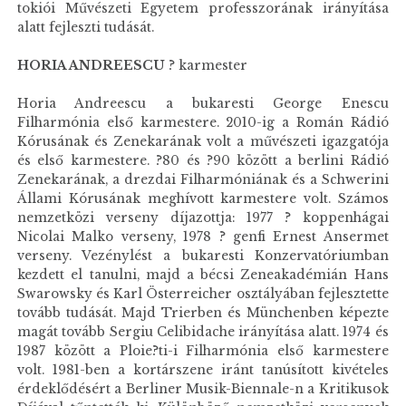
tokiói Művészeti Egyetem professzorának irányítása
alatt fejleszti tudását.
HORIA ANDREESCU
? karmester
Horia Andreescu a bukaresti George Enescu
Filharmónia első karmestere. 2010-ig a Román Rádió
Kórusának és Zenekarának volt a művészeti igazgatója
és első karmestere. ?80 és ?90 között a berlini Rádió
Zenekarának, a drezdai Filharmóniának és a Schwerini
Állami Kórusának meghívott karmestere volt. Számos
nemzetközi verseny díjazottja: 1977 ? koppenhágai
Nicolai Malko verseny, 1978 ? genfi Ernest Ansermet
verseny. Vezénylést a bukaresti Konzervatóriumban
kezdett el tanulni, majd a bécsi Zeneakadémián Hans
Swarowsky és Karl Österreicher osztályában fejlesztette
tovább tudását. Majd Trierben és Münchenben képezte
magát tovább Sergiu Celibidache irányítása alatt. 1974 és
1987 között a Ploie?ti-i Filharmónia első karmestere
volt. 1981-ben a kortárszene iránt tanúsított kivételes
érdeklődésért a Berliner Musik-Biennale-n a Kritikusok