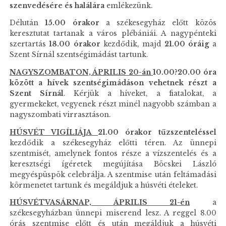
szenvedésére és halálára
emlékezünk.
Délután
15.00 órakor
a székesegyház előtt közös
keresztutat tartanak a város plébániái. A nagypénteki
szertartás
18.00 órakor
kezdődik, majd
21.00 óráig
a
Szent Sírnál szentségimádást tartunk.
NAGYSZOMBATON, ÁPRILIS 20-án
10.00?20.00 óra
között a hívek szentségimádáson vehetnek részt a
Szent Sírnál
. Kérjük a híveket, a fiatalokat, a
gyermekeket, vegyenek részt minél nagyobb számban a
nagyszombati virrasztáson.
HÚSVÉT VIGÍLIÁJA
21.00 órakor
tűzszenteléssel
kezdődik a székesegyház előtti téren. Az ünnepi
szentmisét, amelynek fontos része a vízszentelés és a
keresztségi ígéretek megújítása Böcskei László
megyéspüspök celebrálja. A szentmise után feltámadási
körmenetet tartunk és megáldjuk a húsvéti ételeket.
HÚSVÉTVASÁRNAP, ÁPRILIS 21-én
a
székesegyházban ünnepi miserend lesz. A reggel 8.00
órás szentmise előtt és után megáldjuk a húsvéti