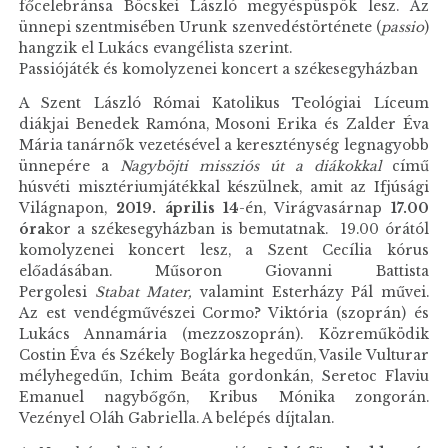
főcelebránsa Böcskei László megyéspüspök lesz. Az
ünnepi szentmisében Urunk szenvedéstörténete (
passio
)
hangzik el Lukács evangélista szerint.
Passiójáték és komolyzenei koncert a székesegyházban
A Szent László Római Katolikus Teológiai Líceum
diákjai Benedek Ramóna, Mosoni Erika és Zalder Éva
Mária tanárnők vezetésével a kereszténység legnagyobb
ünnepére a
Nagyböjti missziós út a diákokkal
című
húsvéti misztériumjátékkal készülnek, amit az Ifjúsági
Világnapon,
2019. április 14
-én, Virágvasárnap
17.00
óra
kor a székesegyházban is bemutatnak. 19.00 órától
komolyzenei koncert lesz, a Szent Cecília kórus
előadásában. Műsoron Giovanni Battista
Pergolesi
Stabat Mater,
valamint Esterházy Pál művei.
Az est vendégművészei Cormo? Viktória (szoprán) és
Lukács Annamária (mezzoszoprán). Közreműködik
Costin Éva és Székely Boglárka hegedűn, Vasile Vulturar
mélyhegedűn, Ichim Beáta gordonkán, Seretoc Flaviu
Emanuel nagybőgőn, Kribus Mónika zongorán.
Vezényel Oláh Gabriella. A belépés díjtalan.