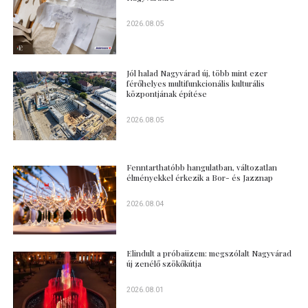
2026.08.05
Jól halad Nagyvárad új, több mint ezer
férőhelyes multifunkcionális kulturális
központjának építése
2026.08.05
Fenntarthatóbb hangulatban, változatlan
élményekkel érkezik a Bor- és Jazznap
2026.08.04
Elindult a próbaüzem: megszólalt Nagyvárad
új zenélő szökőkútja
2026.08.01