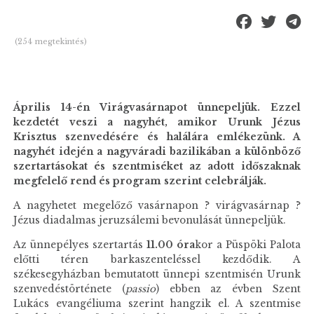
(254 megtekintés)
Április 14-én Virágvasárnapot ünnepeljük. Ezzel
kezdetét veszi a nagyhét, amikor Urunk Jézus
Krisztus szenvedésére és halálára emlékezünk. A
nagyhét idején a nagyváradi bazilikában a különböző
szertartásokat és szentmiséket az adott időszaknak
megfelelő rend és program szerint celebrálják.
A nagyhetet megelőző vasárnapon ? virágvasárnap ?
Jézus diadalmas jeruzsálemi bevonulását ünnepeljük.
Az ünnepélyes szertartás
11.00 óra
kor a Püspöki Palota
előtti téren barkaszenteléssel kezdődik. A
székesegyházban bemutatott ünnepi szentmisén Urunk
szenvedéstörténete (
passio
) ebben az évben Szent
Lukács evangéliuma szerint hangzik el. A szentmise