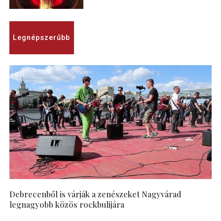
Legnépszerűbb
Debrecenből is várják a zenészeket Nagyvárad
legnagyobb közös rockbulijára