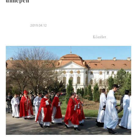
ünnepén
2019.04.12
Közélet