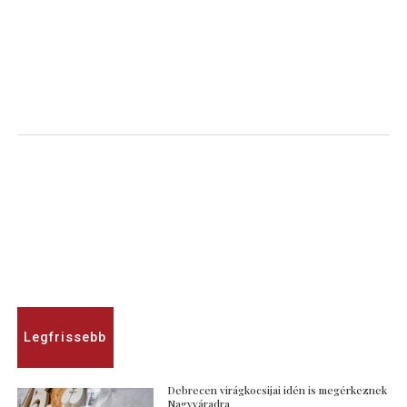
Legfrissebb
Debrecen virágkocsijai idén is megérkeznek
Nagyváradra