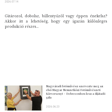
2026.07.14
Gitározol, dobolsz, billentyűzöl vagy éppen énekelsz?
Akkor itt a lehetőség, hogy egy igazán különleges
produkció részes...
Nagyváradi fotóművész szervezte meg az
első Magyar Nemzetközi Fotóművészeti
Körversenyt – Debrecenben lesz a díjátadó
gála
2026.06.23