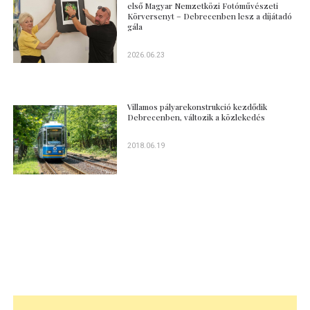
első Magyar Nemzetközi Fotóművészeti
Körversenyt – Debrecenben lesz a díjátadó
gála
2026.06.23
Villamos pályarekonstrukció kezdődik
Debrecenben, változik a közlekedés
2018.06.19