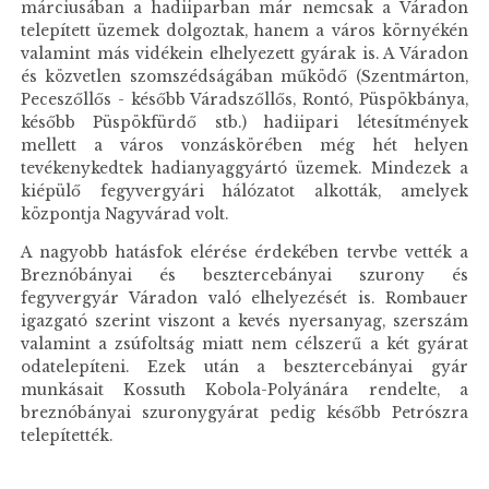
márciusában a hadiiparban már nemcsak a Váradon
telepített üzemek dolgoztak, hanem a város környékén
valamint más vidékein elhelyezett gyárak is. A Váradon
és közvetlen szomszédságában működő (Szentmárton,
Peceszőllős - később Váradszőllős, Rontó, Püspökbánya,
később Püspökfürdő stb.) hadiipari létesítmények
mellett a város vonzáskörében még hét helyen
tevékenykedtek hadianyaggyártó üzemek. Mindezek a
kiépülő fegyvergyári hálózatot alkották, amelyek
központja Nagyvárad volt.
A nagyobb hatásfok elérése érdekében tervbe vették a
Breznóbányai és besztercebányai szurony és
fegyvergyár Váradon való elhelyezését is. Rombauer
igazgató szerint viszont a kevés nyersanyag, szerszám
valamint a zsúfoltság miatt nem célszerű a két gyárat
odatelepíteni. Ezek után a besztercebányai gyár
munkásait Kossuth Kobola-Polyánára rendelte, a
breznóbányai szuronygyárat pedig később Petrószra
telepítették.