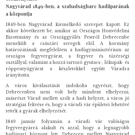
Nagyvárad 1849-ben, a szabadságharc hadiiparának
a központja
1849-ben Nagyvárad kiemelkedő szerepet kapott. Ez
akkor következett be, amikor az Országos Honvédelmi
Bizottmány és az Országgyűlés Pestről Debrecenbe
menekült a császári seregek elől. A kormány
határozatának megfelelően a hadügyminisztérium az
országos fegyvergyárat, a fegyver és tűzérségi
osztállyal, valamint a hozzá tartozó gyutacs-, lőkupak- és
röppentyűgyárat a készletekkel együtt Váradra
irányította.
A város kiválasztását indokolta egyrészt, hogy
Debrecenben nem volt hely mindent elhelyezni,
másrészt Várad mellett szólt a hadi helyzet, a város jó
stratégiai fekvése és, hogy a váradi vár épületei lehetővé
tették a gyárak elhelyezését.
1849 január folyamán a váradi vár valóságos
fegyvergyárrá alakult és azzal, hogy a legnagyobb
hadiipari központ lett, Debrecen mellett Nagyvárad