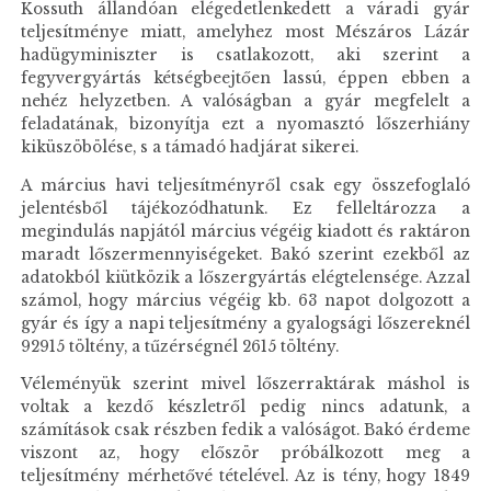
Kossuth állandóan elégedetlenkedett a váradi gyár
teljesítménye miatt, amelyhez most Mészáros Lázár
hadügyminiszter is csatlakozott, aki szerint a
fegyvergyártás kétségbeejtően lassú, éppen ebben a
nehéz helyzetben. A valóságban a gyár megfelelt a
feladatának, bizonyítja ezt a nyomasztó lőszerhiány
kiküszöbölése, s a támadó hadjárat sikerei.
A március havi teljesítményről csak egy összefoglaló
jelentésből tájékozódhatunk. Ez felleltározza a
megindulás napjától március végéig kiadott és raktáron
maradt lőszermennyiségeket. Bakó szerint ezekből az
adatokból kiütközik a lőszergyártás elégtelensége. Azzal
számol, hogy március végéig kb. 63 napot dolgozott a
gyár és így a napi teljesítmény a gyalogsági lőszereknél
92915 töltény, a tűzérségnél 2615 töltény.
Véleményük szerint mivel lőszerraktárak máshol is
voltak a kezdő készletről pedig nincs adatunk, a
számítások csak részben fedik a valóságot. Bakó érdeme
viszont az, hogy először próbálkozott meg a
teljesítmény mérhetővé tételével. Az is tény, hogy 1849