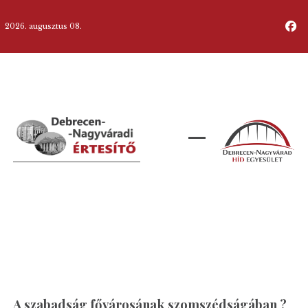
2026. augusztus 08.
A szabadság fővárosának szomszédságában ?