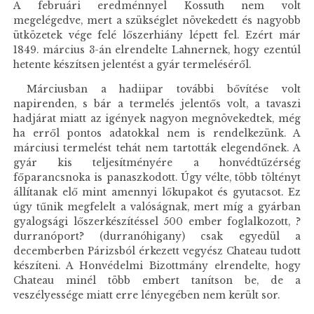
A februári eredménnyel Kossuth nem volt
megelégedve, mert a szükséglet növekedett és nagyobb
ütközetek vége felé lőszerhiány lépett fel. Ezért már
1849. március 3-án elrendelte Lahnernek, hogy ezentúl
hetente készítsen jelentést a gyár termeléséről.
Márciusban a hadiipar további bővítése volt
napirenden, s bár a termelés jelentős volt, a tavaszi
hadjárat miatt az igények nagyon megnövekedtek, még
ha erről pontos adatokkal nem is rendelkezünk. A
márciusi termelést tehát nem tartották elegendőnek. A
gyár kis teljesítményére a honvédtűzérség
főparancsnoka is panaszkodott. Úgy vélte, több töltényt
állítanak elő mint amennyi lőkupakot és gyutacsot. Ez
úgy tűnik megfelelt a valóságnak, mert míg a gyárban
gyalogsági lőszerkészítéssel 500 ember foglalkozott, ?
durranóport? (durranóhigany) csak egyedül a
decemberben Párizsból érkezett vegyész Chateau tudott
készíteni. A Honvédelmi Bizottmány elrendelte, hogy
Chateau minél több embert tanítson be, de a
veszélyessége miatt erre lényegében nem került sor.