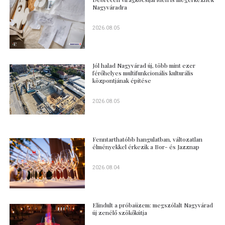
Nagyváradra
2026.08.05
Jól halad Nagyvárad új, több mint ezer
férőhelyes multifunkcionális kulturális
központjának építése
2026.08.05
Fenntarthatóbb hangulatban, változatlan
élményekkel érkezik a Bor- és Jazznap
2026.08.04
Elindult a próbaüzem: megszólalt Nagyvárad
új zenélő szökőkútja