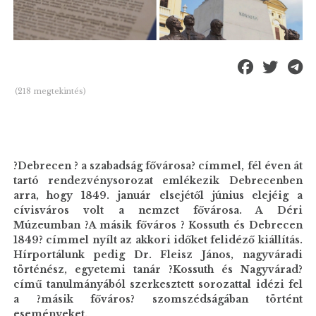
(218 megtekintés)
?Debrecen ? a szabadság fővárosa? címmel, fél éven át
tartó rendezvénysorozat emlékezik Debrecenben
arra, hogy 1849. január elsejétől június elejéig a
cívisváros volt a nemzet fővárosa. A Déri
Múzeumban ?A másik főváros ? Kossuth és Debrecen
1849? címmel nyílt az akkori időket felidéző kiállítás.
Hírportálunk pedig Dr. Fleisz János, nagyváradi
történész, egyetemi tanár ?Kossuth és Nagyvárad?
című tanulmányából szerkesztett sorozattal idézi fel
a ?másik főváros? szomszédságában történt
eseményeket.