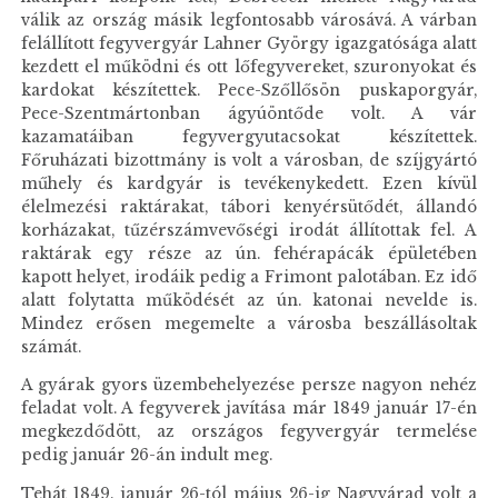
válik az ország másik legfontosabb városává. A várban
felállított fegyvergyár Lahner György igazgatósága alatt
kezdett el működni és ott lőfegyvereket, szuronyokat és
kardokat készítettek. Pece-Szőllősön puskaporgyár,
Pece-Szentmártonban ágyúöntőde volt. A vár
kazamatáiban fegyvergyutacsokat készítettek.
Főruházati bizottmány is volt a városban, de szíjgyártó
műhely és kardgyár is tevékenykedett. Ezen kívül
élelmezési raktárakat, tábori kenyérsütődét, állandó
korházakat, tűzérszámvevőségi irodát állítottak fel. A
raktárak egy része az ún. fehérapácák épületében
kapott helyet, irodáik pedig a Frimont palotában. Ez idő
alatt folytatta működését az ún. katonai nevelde is.
Mindez erősen megemelte a városba beszállásoltak
számát.
A gyárak gyors üzembehelyezése persze nagyon nehéz
feladat volt. A fegyverek javítása már 1849 január 17-én
megkezdődött, az országos fegyvergyár termelése
pedig január 26-án indult meg.
Tehát 1849. január 26-tól május 26-ig Nagyvárad volt a