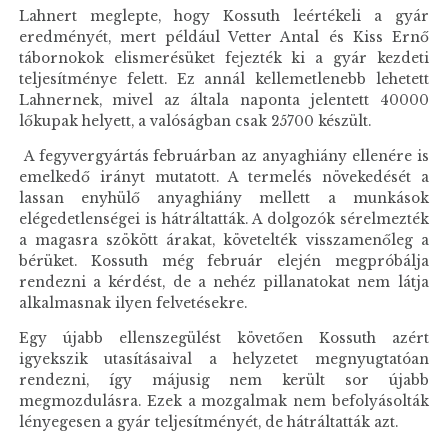
Lahnert meglepte, hogy Kossuth leértékeli a gyár
eredményét, mert például Vetter Antal és Kiss Ernő
tábornokok elismerésüket fejezték ki a gyár kezdeti
teljesítménye felett. Ez annál kellemetlenebb lehetett
Lahnernek, mivel az általa naponta jelentett 40000
lőkupak helyett, a valóságban csak 25700 készült.
A fegyvergyártás februárban az anyaghiány ellenére is
emelkedő irányt mutatott. A termelés növekedését a
lassan enyhülő anyaghiány mellett a munkások
elégedetlenségei is hátráltatták. A dolgozók sérelmezték
a magasra szökött árakat, követelték visszamenőleg a
bérüket. Kossuth még február elején megpróbálja
rendezni a kérdést, de a nehéz pillanatokat nem látja
alkalmasnak ilyen felvetésekre.
Egy újabb ellenszegülést követően Kossuth azért
igyekszik utasításaival a helyzetet megnyugtatóan
rendezni, így májusig nem került sor újabb
megmozdulásra. Ezek a mozgalmak nem befolyásolták
lényegesen a gyár teljesítményét, de hátráltatták azt.