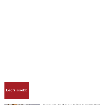
Legfrissebb
Debrecen virágkocsijai idén is megérkeznek