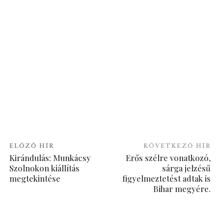
ELŐZŐ HÍR
KÖVETKEZŐ HÍR
Kirándulás: Munkácsy
Erős szélre vonatkozó,
Szolnokon kiállítás
sárga jelzésű
megtekintése
figyelmeztetést adtak is
Bihar megyére.