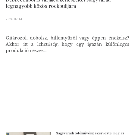
legnagyobb közös rockbulijára
2026.07.14
Gitározol, dobolsz, billentyűzöl vagy éppen énekelsz?
Akkor itt a lehetőség, hogy egy igazán különleges
produkció részes...
Nagyváradi fotóművész szervezte meg az