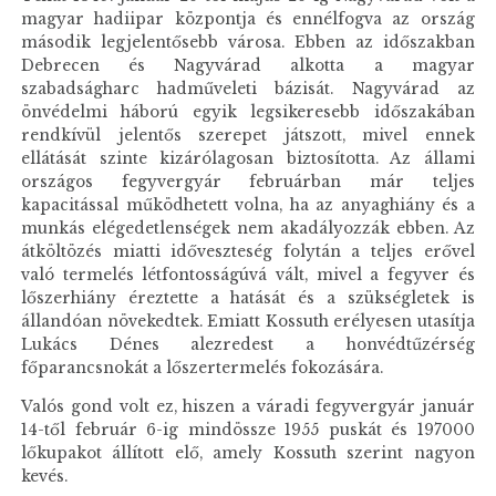
magyar hadiipar központja és ennélfogva az ország
második legjelentősebb városa. Ebben az időszakban
Debrecen és Nagyvárad alkotta a magyar
szabadságharc hadműveleti bázisát. Nagyvárad az
önvédelmi háború egyik legsikeresebb időszakában
rendkívül jelentős szerepet játszott, mivel ennek
ellátását szinte kizárólagosan biztosította. Az állami
országos fegyvergyár februárban már teljes
kapacitással működhetett volna, ha az anyaghiány és a
munkás elégedetlenségek nem akadályozzák ebben. Az
átköltözés miatti időveszteség folytán a teljes erővel
való termelés létfontosságúvá vált, mivel a fegyver és
lőszerhiány éreztette a hatását és a szükségletek is
állandóan növekedtek. Emiatt Kossuth erélyesen utasítja
Lukács Dénes alezredest a honvédtűzérség
főparancsnokát a lőszertermelés fokozására.
Valós gond volt ez, hiszen a váradi fegyvergyár január
14-től február 6-ig mindössze 1955 puskát és 197000
lőkupakot állított elő, amely Kossuth szerint nagyon
kevés.