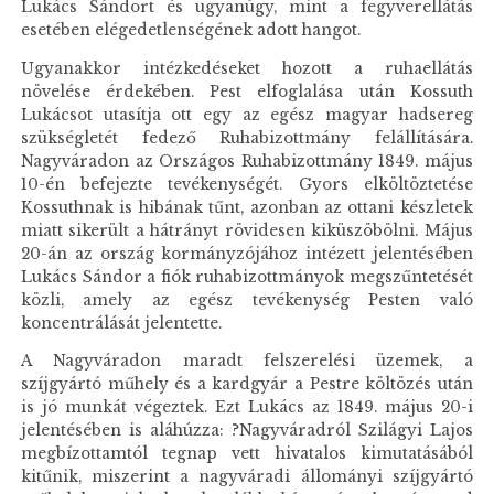
Lukács Sándort és ugyanúgy, mint a fegyverellátás
esetében elégedetlenségének adott hangot.
Ugyanakkor intézkedéseket hozott a ruhaellátás
növelése érdekében. Pest elfoglalása után Kossuth
Lukácsot utasítja ott egy az egész magyar hadsereg
szükségletét fedező Ruhabizottmány felállítására.
Nagyváradon az Országos Ruhabizottmány 1849. május
10-én befejezte tevékenységét. Gyors elköltöztetése
Kossuthnak is hibának tűnt, azonban az ottani készletek
miatt sikerült a hátrányt rövidesen kiküszöbölni. Május
20-án az ország kormányzójához intézett jelentésében
Lukács Sándor a fiók ruhabizottmányok megszűntetését
közli, amely az egész tevékenység Pesten való
koncentrálását jelentette.
A Nagyváradon maradt felszerelési üzemek, a
szíjgyártó műhely és a kardgyár a Pestre költözés után
is jó munkát végeztek. Ezt Lukács az 1849. május 20-i
jelentésében is aláhúzza: ?Nagyváradról Szilágyi Lajos
megbízottamtól tegnap vett hivatalos kimutatásából
kitűnik, miszerint a nagyváradi állományi szíjgyártó