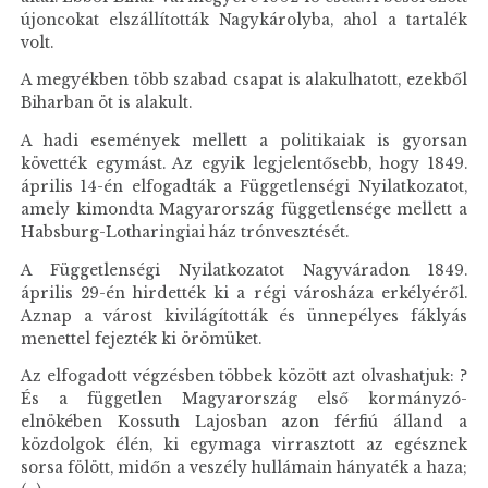
újoncokat elszállították Nagykárolyba, ahol a tartalék
volt.
A megyékben több szabad csapat is alakulhatott, ezekből
Biharban öt is alakult.
A hadi események mellett a politikaiak is gyorsan
követték egymást. Az egyik legjelentősebb, hogy 1849.
április 14-én elfogadták a Függetlenségi Nyilatkozatot,
amely kimondta Magyarország függetlensége mellett a
Habsburg-Lotharingiai ház trónvesztését.
A Függetlenségi Nyilatkozatot Nagyváradon 1849.
április 29-én hirdették ki a régi városháza erkélyéről.
Aznap a várost kivilágították és ünnepélyes fáklyás
menettel fejezték ki örömüket.
Az elfogadott végzésben többek között azt olvashatjuk: ?
És a független Magyarország első kormányzó-
elnökében Kossuth Lajosban azon férfiú álland a
közdolgok élén, ki egymaga virrasztott az egésznek
sorsa fölött, midőn a veszély hullámain hányaték a haza;