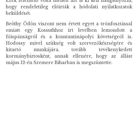
Ezek felemelő volta mellett azt is ki kell hangsúlyozni,
hogy rendeletileg előírták a hódolati nyilatkozatok
beküldését.
Beöthy Ödön viszont nem értett egyet a trónfosztással
emiatt egy Kossuthhoz írt levélben lemondott a
főispánságról és a konstantinápolyi követségről is.
Hodossy mivel szükség volt szervezőkészségére és
kitartó munkájára, tovább tevékenykedett
kormánybiztosként, annak ellenére, hogy az állást
május 12-én Szemere Biharban is megszüntette.