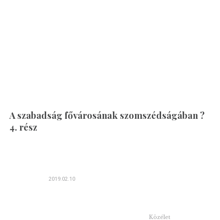
A szabadság fővárosának szomszédságában ?
4. rész
2019.02.10
Közélet