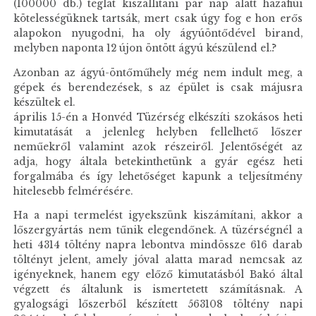
(100000 db.) téglát kiszállítani pár nap alatt hazafiúi
kötelességüknek tartsák, mert csak úgy fog e hon erős
alapokon nyugodni, ha oly ágyúöntődével birand,
melyben naponta 12 újon öntött ágyú készülend el.?
Azonban az ágyú-öntőműhely még nem indult meg, a
gépek és berendezések, s az épület is csak májusra
készültek el.
április 15-én a Honvéd Tüzérség elkészíti szokásos heti
kimutatását a jelenleg helyben fellelhető lőszer
neműekről valamint azok részeiről. Jelentőségét az
adja, hogy általa betekinthetünk a gyár egész heti
forgalmába és így lehetőséget kapunk a teljesítmény
hitelesebb felmérésére.
Ha a napi termelést igyekszünk kiszámítani, akkor a
lőszergyártás nem tűnik elegendőnek. A tüzérségnél a
heti 4314 töltény napra lebontva mindössze 616 darab
töltényt jelent, amely jóval alatta marad nemcsak az
igényeknek, hanem egy előző kimutatásból Bakó által
végzett és általunk is ismertetett számításnak. A
gyalogsági lőszerből készített 563108 töltény napi