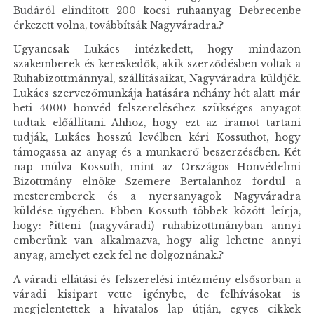
Budáról elindított 200 kocsi ruhaanyag Debrecenbe
érkezett volna, továbbítsák Nagyváradra.?
Ugyancsak Lukács intézkedett, hogy mindazon
szakemberek és kereskedők, akik szerződésben voltak a
Ruhabizottmánnyal, szállításaikat, Nagyváradra küldjék.
Lukács szervezőmunkája hatására néhány hét alatt már
heti 4000 honvéd felszereléséhez szükséges anyagot
tudtak előállítani. Ahhoz, hogy ezt az iramot tartani
tudják, Lukács hosszú levélben kéri Kossuthot, hogy
támogassa az anyag és a munkaerő beszerzésében. Két
nap múlva Kossuth, mint az Országos Honvédelmi
Bizottmány elnöke Szemere Bertalanhoz fordul a
mesteremberek és a nyersanyagok Nagyváradra
küldése ügyében. Ebben Kossuth többek között leírja,
hogy: ?itteni (nagyváradi) ruhabizottmányban annyi
emberünk van alkalmazva, hogy alig lehetne annyi
anyag, amelyet ezek fel ne dolgoznának.?
A váradi ellátási és felszerelési intézmény elsősorban a
váradi kisipart vette igénybe, de felhívásokat is
megjelentettek a hivatalos lap útján, egyes cikkek