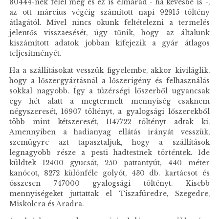
80444-nek felel meg és ez is elmarad - ha kevésbé is -,
az ott március végéig számított napi 92915 töltény
átlagától. Mivel nincs okunk feltételezni a termelés
jelentős visszaesését, úgy tűnik, hogy az általunk
kiszámított adatok jobban kifejezik a gyár átlagos
teljesítményét.
Ha a szállításokat vesszük figyelembe, akkor kiviláglik,
hogy a lőszergyártásnál a lőszerigény és felhasználás
sokkal nagyobb. Így a tüzérségi lőszerből ugyancsak
egy hét alatt a megtermelt mennyiség csaknem
négyszeresét, 16907 töltényt, a gyalogsági lőszerekből
több mint kétszeresét, 1147722 töltényt adtak ki.
Amennyiben a hadianyag ellátás irányát vesszük,
szemügyre azt tapasztaljuk, hogy a szállítások
legnagyobb része a pesti hadtestnek történtek. Ide
küldtek 12400 gyucsát, 250 pattantyút, 440 méter
kanócot, 8272 különféle golyót, 430 db. kartácsot és
összesen 747000 gyalogsági töltényt. Kisebb
mennyiségeket juttattak el Tiszafüredre, Szegedre,
Miskolcra és Aradra.