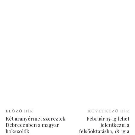
ELŐZŐ HÍR
KÖVETKEZŐ HÍR
Két aranyérmet szereztek
Február 15-ig lehet
Debrecenben a magyar
jelentkezni a
bokszolók
felsőoktatásba, 18-ig a