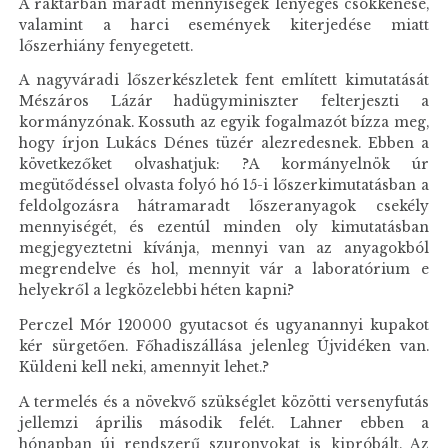
A raktárban maradt mennyiségek lényeges csökkenése,
valamint a harci események kiterjedése miatt
lőszerhiány fenyegetett.
A nagyváradi lőszerkészletek fent említett kimutatását
Mészáros Lázár hadügyminiszter felterjeszti a
kormányzónak. Kossuth az egyik fogalmazót bízza meg,
hogy írjon Lukács Dénes tüzér alezredesnek. Ebben a
következőket olvashatjuk: ?A kormányelnök úr
megütődéssel olvasta folyó hó 15-i lőszerkimutatásban a
feldolgozásra hátramaradt lőszeranyagok csekély
mennyiségét, és ezentúl minden oly kimutatásban
megjegyeztetni kívánja, mennyi van az anyagokból
megrendelve és hol, mennyit vár a laboratórium e
helyekről a legközelebbi héten kapni?
Perczel Mór 120000 gyutacsot és ugyanannyi kupakot
kér sürgetően. Főhadiszállása jelenleg Újvidéken van.
Küldeni kell neki, amennyit lehet.?
A termelés és a növekvő szükséglet közötti versenyfutás
jellemzi április második felét. Lahner ebben a
hónapban új rendszerű szuronyokat is kipróbált. Az