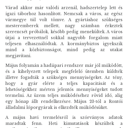
Várad akkor már valódi arzenál, hadszertelep lett és
igazi táborhoz hasonlított. Nemcsak a város, az egész
vármegye túl volt tömve. A gyártáshoz szükséges
mesteremberek mellett, nagy számban érkeztek
szerencsét próbálok, később pedig menekültek. A város
útjai a tervezettnél sokkal nagyobb forgalom miatt
teljesen elhasználódtak. A kormánybiztos igyekszik
mind a közbiztonságot, mind pedig az utakat
megjavítani.
Május folyamán a hadiipari rendszer már jól működött,
és a kihelyezett telepek megfelelő ütemben küldték
illetve fogadták a szükséges mennyiségeket. Az tény,
hogy a gyár elérte a teljes kapacitását és a
lehetőségekhez mérten jelentős mennyiségeket tudott
termelni. Az üzem teljes működéséhez rövid idő, alig
egy hónap állt rendelkezésre. Május 23-tól a Rontói
álladalmi lőporgyárak is elkezdték működésüket.
A május havi termelésről is szórványos adatok
maradtak fenn. Heti kimutatások készültek a