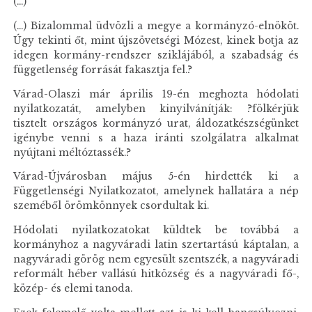
(...)
(...) Bizalommal üdvözli a megye a kormányzó-elnököt.
Úgy tekinti őt, mint újszövetségi Mózest, kinek botja az
idegen kormány-rendszer sziklájából, a szabadság és
függetlenség forrását fakasztja fel.?
Várad-Olaszi már április 19-én meghozta hódolati
nyilatkozatát, amelyben kinyilvánítják: ?fölkérjük
tisztelt országos kormányzó urat, áldozatkészségünket
igénybe venni s a haza iránti szolgálatra alkalmat
nyújtani méltóztassék.?
Várad-Újvárosban május 5-én hirdették ki a
Függetlenségi Nyilatkozatot, amelynek hallatára a nép
szeméből örömkönnyek csordultak ki.
Hódolati nyilatkozatokat küldtek be továbbá a
kormányhoz a nagyváradi latin szertartású káptalan, a
nagyváradi görög nem egyesült szentszék, a nagyváradi
reformált héber vallású hitközség és a nagyváradi fő-,
közép- és elemi tanoda.