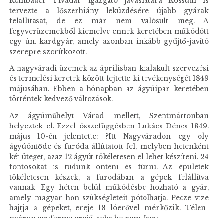
Rombauer Tivadar igazgató javaslatára Kossuth is
tervezte a lőszerhiány leküzdésére újabb gyárak
felállítását, de ez már nem valósult meg. A
fegyverüzemekből kiemelve ennek keretében működött
egy ún. kardgyár, amely azonban inkább gyűjtő-javító
szerepre szorítkozott.
A nagyváradi üzemek az áprilisban kialakult szervezési
és termelési keretek között fejtette ki tevékenységét 1849
májusában. Ebben a hónapban az ágyúipar keretében
történtek kedvező változások.
Az ágyúműhelyt Várad mellett, Szentmártonban
helyeztek el. Ezzel összefüggésben Lukács Dénes 1849.
május 10-én jelentette: ?Itt Nagyváradon egy oly
ágyúöntőde és furóda állíttatott fel, melyben hetenként
két üteget, azaz 12 ágyút tökéletesen el lehet készíteni. 24
fontosokat is tudunk önteni és fúrni. Az épületek
tökéletesen készek, a furodában a gépek felállítva
vannak. Egy héten belül működésbe hozható a gyár,
amely magyar hon szükségleteit pótolhatja. Pecze vize
hajtja a gépeket, ereje 18 lóerővel mérkőzik. Télen-