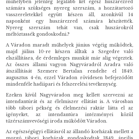
műhelyben jelenleg legalább két egész huszárezred
számára szükséges nyereg szerszám, a hozzátartozó
vasszereletekkel együtt készen áll, azonkívül 14
naponként egy huszárezred számára készítették.
Nyereg szerszám tehát van, csak huszárokról
méltóztassék gondoskodni.?
A Váradon maradt műhelyek június végéig működtek,
majd július 10-re készen álltak a Szegedre való
elszállításra, de érdemleges munkát már alig végeztek.
Az összes állami vagyon Nagyváradról Aradra való
átszállítását Szemere Bertalan rendelte el 1849.
augusztus 4-én, ezzel Váradon rövidesen befejeződött
mindenféle hadiipari és felszerelési tevékenység.
Ezeken kívül Nagyváradon meg kellett szervezni az
intendantúrát és az élelmiszer ellátást is. A városban
több tábori pékség és élelmezési raktár látta el az
igényeket, az intendantúra intézményei közül
tűzérszámvevőségi iroda működött Váradon.
Az egészségügyi ellátásról az állandó korházak mellett a
mozgó tábori korházak gondoskodtak 1849. április