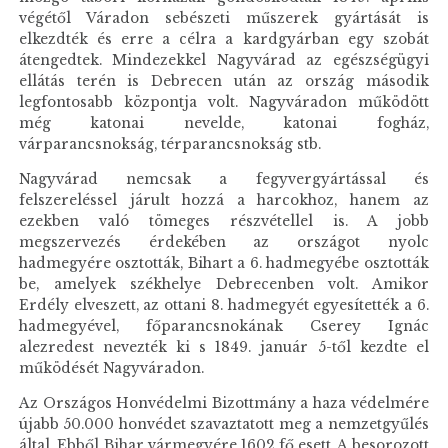
végétől Váradon sebészeti műszerek gyártását is
elkezdték és erre a célra a kardgyárban egy szobát
átengedtek. Mindezekkel Nagyvárad az egészségügyi
ellátás terén is Debrecen után az ország második
legfontosabb központja volt. Nagyváradon működött
még katonai nevelde, katonai fogház,
várparancsnokság, térparancsnokság stb.
Nagyvárad nemcsak a fegyvergyártással és
felszereléssel járult hozzá a harcokhoz, hanem az
ezekben való tömeges részvétellel is. A jobb
megszervezés érdekében az országot nyolc
hadmegyére osztották, Bihart a 6. hadmegyébe osztották
be, amelyek székhelye Debrecenben volt. Amikor
Erdély elveszett, az ottani 8. hadmegyét egyesítették a 6.
hadmegyével, főparancsnokának Cserey Ignác
alezredest nevezték ki s 1849. január 5-től kezdte el
működését Nagyváradon.
Az Országos Honvédelmi Bizottmány a haza védelmére
újabb 50.000 honvédet szavaztatott meg a nemzetgyűlés
által. Ebből Bihar vármegyére 1602 fő esett. A besorozott