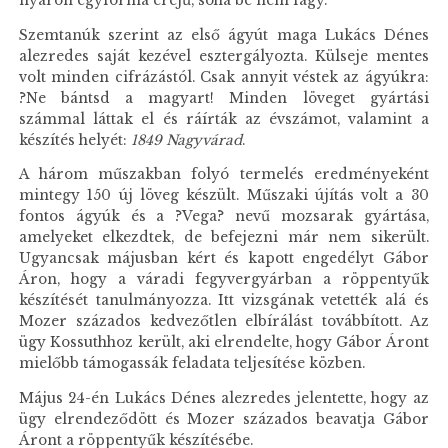
nyáron egyforma erejű, soha be nem fagy.
Szemtanúk szerint az első ágyút maga Lukács Dénes
alezredes saját kezével esztergályozta. Külseje mentes
volt minden cifrázástól. Csak annyit véstek az ágyúkra:
?Ne bántsd a magyart! Minden löveget gyártási
számmal láttak el és ráírták az évszámot, valamint a
készítés helyét:
1849 Nagyvárad
.
A három műszakban folyó termelés eredményeként
mintegy 150 új löveg készült. Műszaki újítás volt a 30
fontos ágyúk és a ?Vega? nevű mozsarak gyártása,
amelyeket elkezdtek, de befejezni már nem sikerült.
Ugyancsak májusban kért és kapott engedélyt Gábor
Áron, hogy a váradi fegyvergyárban a röppentyűk
készítését tanulmányozza. Itt vizsgának vetették alá és
Mozer százados kedvezőtlen elbírálást továbbított. Az
ügy Kossuthhoz került, aki elrendelte, hogy Gábor Áront
mielőbb támogassák feladata teljesítése közben.
Május 24-én Lukács Dénes alezredes jelentette, hogy az
ügy elrendeződött és Mozer százados beavatja Gábor
Áront a röppentyűk készítésébe.