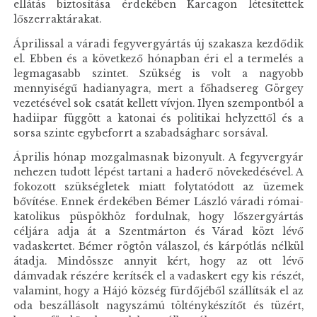
ellátás biztosítása érdekében Karcagon létesítettek
lőszerraktárakat.
Áprilissal a váradi fegyvergyártás új szakasza kezdődik
el. Ebben és a következő hónapban éri el a termelés a
legmagasabb szintet. Szükség is volt a nagyobb
mennyiségű hadianyagra, mert a főhadsereg Görgey
vezetésével sok csatát kellett vívjon. Ilyen szempontból a
hadiipar függött a katonai és politikai helyzettől és a
sorsa szinte egybeforrt a szabadságharc sorsával.
Április hónap mozgalmasnak bizonyult. A fegyvergyár
nehezen tudott lépést tartani a haderő növekedésével. A
fokozott szükségletek miatt folytatódott az üzemek
bővítése. Ennek érdekében Bémer László váradi római-
katolikus püspökhöz fordulnak, hogy lőszergyártás
céljára adja át a Szentmárton és Várad közt lévő
vadaskertet. Bémer rögtön válaszol, és kárpótlás nélkül
átadja. Mindössze annyit kért, hogy az ott lévő
dámvadak részére kerítsék el a vadaskert egy kis részét,
valamint, hogy a Hájó község fürdőjéből szállítsák el az
oda beszállásolt nagyszámú tölténykészítőt és tüzért,