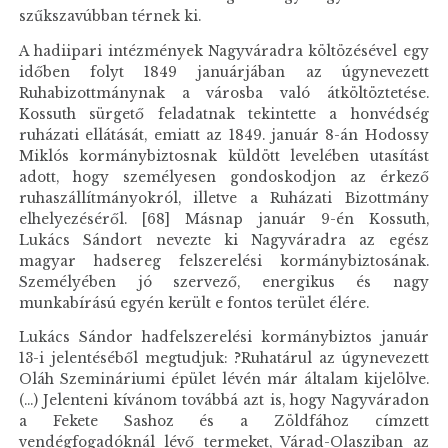
szűkszavúbban térnek ki.
A hadiipari intézmények Nagyváradra költözésével egy
időben folyt 1849 januárjában az úgynevezett
Ruhabizottmánynak a városba való átköltöztetése.
Kossuth sürgető feladatnak tekintette a honvédség
ruházati ellátását, emiatt az 1849. január 8-án Hodossy
Miklós kormánybiztosnak küldött levelében utasítást
adott, hogy személyesen gondoskodjon az érkező
ruhaszállítmányokról, illetve a Ruházati Bizottmány
elhelyezéséről. [68] Másnap január 9-én Kossuth,
Lukács Sándort nevezte ki Nagyváradra az egész
magyar hadsereg felszerelési kormánybiztosának.
Személyében jó szervező, energikus és nagy
munkabírású egyén került e fontos terület élére.
Lukács Sándor hadfelszerelési kormánybiztos január
13-i jelentéséből megtudjuk: ?Ruhatárul az úgynevezett
Oláh Szemináriumi épület lévén már általam kijelölve.
(...) Jelenteni kívánom továbbá azt is, hogy Nagyváradon
a Fekete Sashoz és a Zöldfához címzett
vendégfogadóknál lévő termeket, Várad-Olasziban az