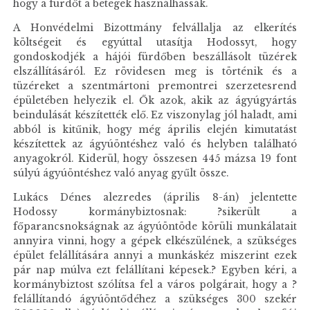
hogy a fürdőt a betegek használhassák.
A Honvédelmi Bizottmány felvállalja az elkerítés
költségeit és egyúttal utasítja Hodossyt, hogy
gondoskodjék a hájói fürdőben beszállásolt tüzérek
elszállításáról. Ez rövidesen meg is történik és a
tüzéreket a szentmártoni premontrei szerzetesrend
épületében helyezik el. Ők azok, akik az ágyúgyártás
beindulását készítették elő. Ez viszonylag jól haladt, ami
abból is kitűnik, hogy még április elején kimutatást
készítettek az ágyúöntéshez való és helyben található
anyagokról. Kiderül, hogy összesen 445 mázsa 19 font
súlyú ágyúöntéshez való anyag gyűlt össze.
Lukács Dénes alezredes (április 8-án) jelentette
Hodossy kormánybiztosnak: ?sikerült a
főparancsnokságnak az ágyúöntöde körüli munkálatait
annyira vinni, hogy a gépek elkészülének, a szükséges
épület felállítására annyi a munkáskéz miszerint ezek
pár nap múlva ezt felállítani képesek.? Egyben kéri, a
kormánybiztost szólítsa fel a város polgárait, hogy a ?
felállítandó ágyúöntődéhez a szükséges 300 szekér