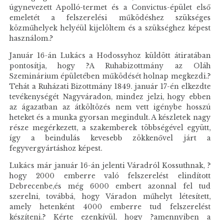
úgynevezett Apolló-termet és a Convictus-épület első
emeletét a felszerelési működéshez szükséges
közműhelyek helyéül kijelöltem és a szükséghez képest
használom.?
Január 16-án Lukács a Hodossyhoz küldött átiratában
pontosítja, hogy ?A Ruhabizottmány az Oláh
Szeminárium épületében működését holnap megkezdi.?
Tehát a Ruházati Bizottmány 1849. január 17-én elkezdte
tevékenységét Nagyváradon, mindez jelzi, hogy ebben
az ágazatban az átköltözés nem vett igénybe hosszú
heteket és a munka gyorsan megindult. A készletek nagy
része megérkezett, a szakemberek többségével együtt,
így a beindulás kevesebb zökkenővel járt a
fegyvergyártáshoz képest.
Lukács már január 16-án jelenti Váradról Kossuthnak, ?
hogy 2000 emberre való felszerelést elindított
Debrecenbe,és még 6000 embert azonnal fel tud
szerelni, továbbá, hogy Váradon műhelyt létesített,
amely hetenként 4000 emberre tud felszerelést
készíteni.? Kérte ezenkívül, hogy ?amennyiben a