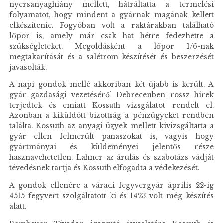
nyersanyaghiány mellett, hátráltatta a termelési
folyamatot, hogy mindent a gyárnak magának kellett
elkészítenie. Fogyóban volt a raktárakban található
lőpor is, amely már csak hat hétre fedezhette a
szükségleteket. Megoldásként a lőpor 1/6-nak
megtakarítását és a salétrom készítését és beszerzését
javasolták.
A napi gondok mellé akkoriban két újabb is került. A
gyár gazdasági vezetéséről Debrecenben rossz hírek
terjedtek és emiatt Kossuth vizsgálatot rendelt el.
Azonban a kiküldött bizottság a pénzügyeket rendben
találta. Kossuth az anyagi ügyek mellett kivizsgáltatta a
gyár ellen felmerült panaszokat is, vagyis hogy
gyártmányai és küldeményei jelentős része
hasznavehetetlen. Lahner az árulás és szabotázs vádját
tévedésnek tartja és Kossuth elfogadta a védekezését.
A gondok ellenére a váradi fegyvergyár április 22-ig
4515 fegyvert szolgáltatott ki és 1423 volt még készítés
alatt.