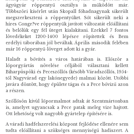
ágyúgyár röppentyű osztálya is működött már.
Többszöri kísérlet után Skopall főhadnagynak sikerült
megszerkeszteni a röppentyűket. Sőt sikerült neki a
híres Congr?ve röppentyűk javított változatát előállítani
és belőlük egy fél üteget kialakítani. Ezekkel 7 fontos
lövedékeket 1200-1400 lépésre röpítettek és Bem
erdélyi táborában jól beváltak. Április második felében
már 16 röppentyű-löveget adott ki a gyár.
Haladt a bővítés a város határában is. Először a
lőporgyártás növelése céljából választani kellett
Biharpüspöki és Peceszőllős (később Váradszőllős, 1954-
től Nagyvárad egy lakónegyede) malmai között. Utóbbi
javára döntött, hogy épülete tágas és a Pece bővizű azon
a részen.
Szőllősön kívül lőpormalmot adtak át Szentmártonban
is, amelyet ugyancsak a Pece patak meleg vize hajtott.
Ott lehetőség volt nagyobb gyártelep építésére is.
A váradi hadfelszerelési központ fejlődése ellenére sem
tudta előállítani a szükséges mennyiségű hadiszert. A