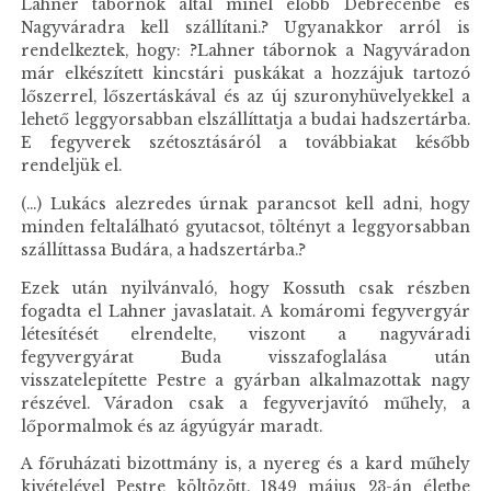
Lahner tábornok által minél előbb Debrecenbe és
Nagyváradra kell szállítani.? Ugyanakkor arról is
rendelkeztek, hogy: ?Lahner tábornok a Nagyváradon
már elkészített kincstári puskákat a hozzájuk tartozó
lőszerrel, lőszertáskával és az új szuronyhüvelyekkel a
lehető leggyorsabban elszállíttatja a budai hadszertárba.
E fegyverek szétosztásáról a továbbiakat később
rendeljük el.
(...) Lukács alezredes úrnak parancsot kell adni, hogy
minden feltalálható gyutacsot, töltényt a leggyorsabban
szállíttassa Budára, a hadszertárba.?
Ezek után nyilvánvaló, hogy Kossuth csak részben
fogadta el Lahner javaslatait. A komáromi fegyvergyár
létesítését elrendelte, viszont a nagyváradi
fegyvergyárat Buda visszafoglalása után
visszatelepítette Pestre a gyárban alkalmazottak nagy
részével. Váradon csak a fegyverjavító műhely, a
lőpormalmok és az ágyúgyár maradt.
A főruházati bizottmány is, a nyereg és a kard műhely
kivételével Pestre költözött. 1849 május 23-án életbe