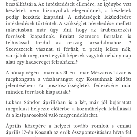
beszállítására. Az intézkedések ellenére, az igénybe vett
készletek nem bizonyultak elegendőnek, a készletek
pedig kezdtek kiapadni. A nehézségek leküzdésére
intézkedések történtek. A szükséglet növekedése mellett
márciusban már úgy tűnt, hogy az árubeszerzési
források kiapadnak. Emiatt Szemere Bertalan is
felhívással fordul az ország társadalmához: ?
Szerezzetek vásznat, ti férfiak, ti pedig lelkes nők,
varrjátok meg, mert együtt képesek vagytok néhány nap
alatt egy hadsereget felruházni.?
A hónap végén - március 31-én - már Mészáros Lázár is
megkongatta a vészharangot egy Kossuthnak küldött
jelentésében: ?a posztószükségletek fedezésére már
minden források kiapadtak.?
Lukács Sándor áprilisban is a két, már jól bejáratott
megoldást helyezte előtérbe: a közműhelyek felállítását
és a kisiparosoktól való megrendeléseket.
Április közepére a helyzet tovább romlott s emiatt
április 17-én Kossuth az erők összpontosítására hívta fel