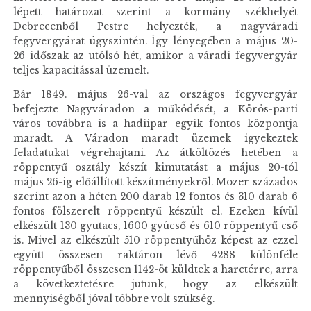
lépett határozat szerint a kormány székhelyét
Debrecenből Pestre helyezték, a nagyváradi
fegyvergyárat úgyszintén. Így lényegében a május 20-
26 időszak az utólsó hét, amikor a váradi fegyvergyár
teljes kapacitással üzemelt.
Bár 1849. május 26-val az országos fegyvergyár
befejezte Nagyváradon a működését, a Körös-parti
város továbbra is a hadiipar egyik fontos központja
maradt. A Váradon maradt üzemek igyekeztek
feladatukat végrehajtani. Az átköltözés hetében a
röppentyű osztály készít kimutatást a május 20-tól
május 26-ig előállított készítményekről. Mozer százados
szerint azon a héten 200 darab 12 fontos és 310 darab 6
fontos fölszerelt röppentyű készült el. Ezeken kívül
elkészült 130 gyutacs, 1600 gyúcső és 610 röppentyű cső
is. Mivel az elkészült 510 röppentyűhöz képest az ezzel
együtt összesen raktáron lévő 4288 különféle
röppentyűből összesen 1142-öt küldtek a harctérre, arra
a következtetésre jutunk, hogy az elkészült
mennyiségből jóval többre volt szükség.