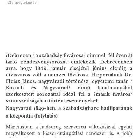
(213 megtekintés)
?Debrecen ? a szabadság fővárosa? címmel, fél éven át
tartó rendezvénysorozat emlékezik Debrecenben
arra, hogy 1849. január elsejétől június elejéig a
cívisváros volt a nemzet fővárosa. Hírportálunk Dr.
Fleisz János, nagyváradi történész, egyetemi tanár ?
Kossuth és Nagyvárad? című tanulmányából
szerkesztett sorozattal idézi fel a ?másik főváros?
szomszédságában történt eseményeket.
Nagyvárad 1849-ben, a szabadságharc hadiiparának
a központja (folytatás)
Márciusban a hadsereg szervezeti változásával együtt
megváltozott a lőszer-utánpótlási rendszer is. A jobb