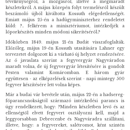
tevékenységről, a mozgásról, illetve a megmaradt
készletekről. A május közepén folyt termelésről készült
beszámoló újból kiváltotta Kossuth elégedetlenségét.
Emiatt május 25-én a hadügyminiszterhez rendeletet
küld: ?.. felkérem a minisztériumot, intézkedjék a
lőporkészítés minden módoni sikerítéséről.?
Időközben 1849. május 21-én Budát visszafoglalták.
Előzőleg, május 19-én Kossuth utasítására Lahner egy
tervezetet dolgozott ki a várható új helyzet rendezésére.
Az ő javaslata szerint a fegyvergyár Nagyváradon
maradt volna, de új fegyvergyár létesítésére is gondolt
Pesten valamint Komáromban. E három gyár
együttesen - az elképzelések szerint - napi mintegy 500
fegyver készítésére lett volna képes.
Már a budai vár bevétele után, május 22-én a hadsereg-
főparancsnokságtól származó intézkedési parancs is
úgy rendelkezett, hogy: ?Minden készletben levő és az
ellenségtől elvett fegyvert osztályozni kell, majd a
leggyorsabban Debrecenbe és Nagyváradra szállítani,
illetve, hogy: a fegyvereket, salétromot, ként szintén