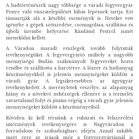
A hadtörténészek nagy többsége a váradi fegyvergyár
Pestre való visszatelepülését hibás lépésnek tartja. Ezt
támasztják alá a későbbi események is. Heteket vett
igénybe a gépek szétszedése, csomagolása, szállítása és
újbóli üzembe helyezése. Ráadásul Pestről ismét
menekülni kellett.
A Váradon maradt részlegek tovább folytatták
tevékenységüket. A fegyvergyártó műhely a nagyobb
mennyiségű Budán zsákmányolt fegyvereket hozta
rendbe és szállította a harctérre. A lőszer és hadianyag
készítményekből is jelentős mennyiségeket küldött a
váradi gyár. A legsikeresebben az ágyúgyár
tevékenykedett. A merényletek veszélye, az alapanyag
hiány és a növekvő nehézségek ellenére is a termelés
zavartalanul folyt és június végéig a váradi gyár jelentős
mennyiségeket küldött a készítményeiből.
Röviden ki kell térnünk a ruházati és felszerelési
intézmények tevékenységére is Nagyváradon a
forradalom és szabadságharc idején. Annál inkább,
mert erre az írások még a fegyvergyártásnál is