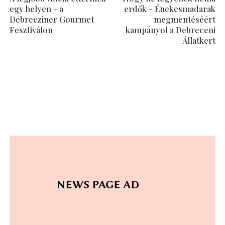
egy helyen - a
erdők - Énekesmadarak
Debrecziner Gourmet
megmentéséért
Fesztiválon
kampányol a Debreceni
Állatkert