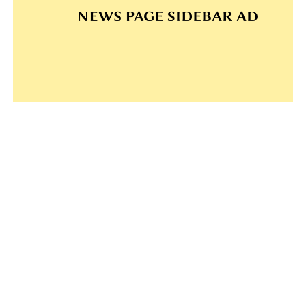
#Debrecen (212)
#Nagyvárad (166)
#Debreceni Egyetem (24)
#Nagyvárad (19)
#Csokonai Színház (18)
#Hírösszefoglaló (15)
#Szigligeti Színház (14)
#Déri Múzeum (13)
#Papp László (12)
#kiállítás (10)
#fesztivál (10)
#Bihar (9)
#Ilie Bolojan (8)