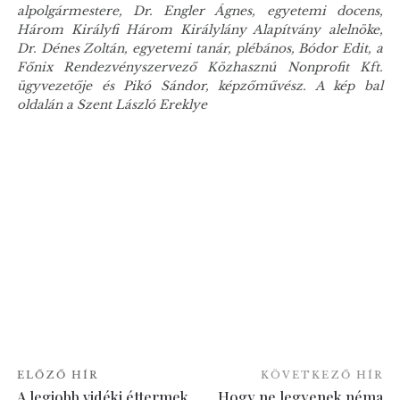
alpolgármestere, Dr. Engler Ágnes, egyetemi docens,
Három Királyfi Három Királylány Alapítvány alelnöke,
Dr. Dénes Zoltán, egyetemi tanár, plébános, Bódor Edit, a
Főnix Rendezvényszervező Közhasznú Nonprofit Kft.
ügyvezetője és Pikó Sándor, képzőművész. A kép bal
oldalán a Szent László Ereklye
ELŐZŐ HÍR
KÖVETKEZŐ HÍR
A legjobb vidéki éttermek
Hogy ne legyenek néma