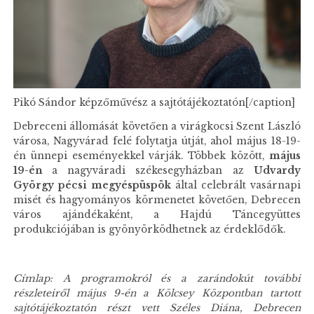
Pikó Sándor képzőművész a sajtótájékoztatón[/caption]
Debreceni állomását követően a virágkocsi Szent László
városa, Nagyvárad felé folytatja útját, ahol május 18-19-
én ünnepi eseményekkel várják. Többek között,
május
19-én
a nagyváradi székesegyházban az
Udvardy
György pécsi megyéspüspök
által celebrált vasárnapi
misét és hagyományos körmenetet követően, Debrecen
város ajándékaként, a Hajdú Táncegyüttes
produkciójában is gyönyörködhetnek az érdeklődők.
Címlap: A programokról és a zarándokút további
részleteiről május 9-én a Kölcsey Központban tartott
sajtótájékoztatón részt vett Széles Diána, Debrecen