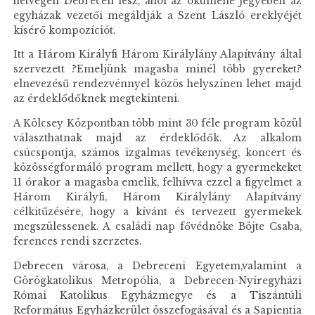
hétvégén Debrecen lesz, ahol az ökumené jegyében az
egyházak vezetői megáldják a Szent László ereklyéjét
kísérő kompozíciót.
Itt a Három Királyfi Három Királylány Alapítvány által
szervezett ?Emeljünk magasba minél több gyereket?
elnevezésű rendezvénnyel közös helyszínen lehet majd
az érdeklődőknek megtekinteni.
A Kölcsey Központban több mint 30 féle program közül
választhatnak majd az érdeklődők. Az alkalom
csúcspontja, számos izgalmas tevékenység, koncert és
közösségformáló program mellett, hogy a gyermekeket
11 órakor a magasba emelik, felhívva ezzel a figyelmet a
Három Királyfi, Három Királylány Alapítvány
célkitűzésére, hogy a kívánt és tervezett gyermekek
megszülessenek. A családi nap fővédnöke Böjte Csaba,
ferences rendi szerzetes.
Debrecen városa, a Debreceni Egyetem,valamint a
Görögkatolikus Metropólia, a Debrecen-Nyíregyházi
Római Katolikus Egyházmegye és a Tiszántúli
Református Egyházkerület összefogásával és a Sapientia