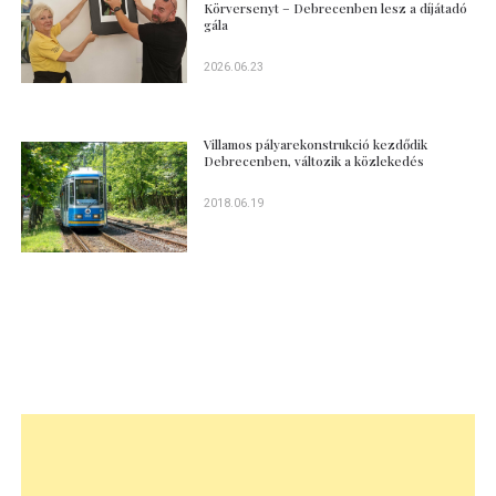
Körversenyt – Debrecenben lesz a díjátadó
gála
2026.06.23
Villamos pályarekonstrukció kezdődik
Debrecenben, változik a közlekedés
2018.06.19