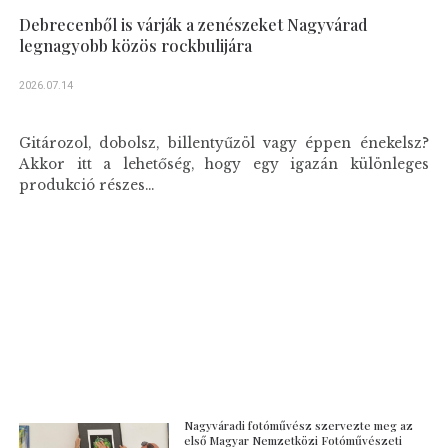
Debrecenből is várják a zenészeket Nagyvárad
legnagyobb közös rockbulijára
2026.07.14
Gitározol, dobolsz, billentyűzöl vagy éppen énekelsz?
Akkor itt a lehetőség, hogy egy igazán különleges
produkció részes...
Nagyváradi fotóművész szervezte meg az
első Magyar Nemzetközi Fotóművészeti