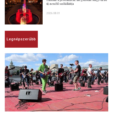
új zenélő szökőkútja
2026.08.01
Legnépszerűbb