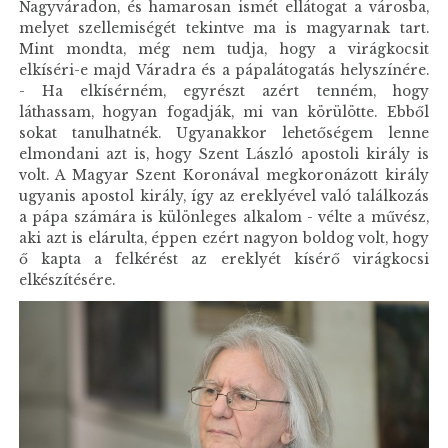
Nagyváradon, és hamarosan ismét ellátogat a városba,
melyet szellemiségét tekintve ma is magyarnak tart.
Mint mondta, még nem tudja, hogy a virágkocsit
elkíséri-e majd Váradra és a pápalátogatás helyszínére.
- Ha elkísérném, egyrészt azért tenném, hogy
láthassam, hogyan fogadják, mi van körülötte. Ebből
sokat tanulhatnék. Ugyanakkor lehetőségem lenne
elmondani azt is, hogy Szent László apostoli király is
volt. A Magyar Szent Koronával megkoronázott király
ugyanis apostol király, így az ereklyével való találkozás
a pápa számára is különleges alkalom - vélte a művész,
aki azt is elárulta, éppen ezért nagyon boldog volt, hogy
ő kapta a felkérést az ereklyét kísérő virágkocsi
elkészítésére.