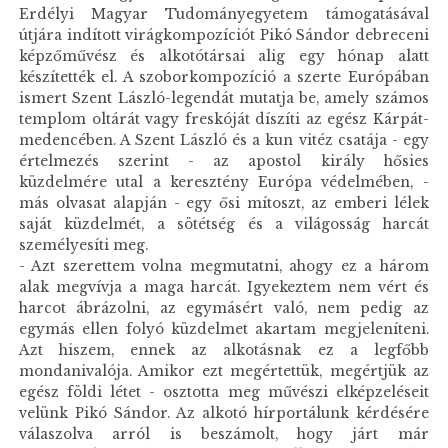
Erdélyi Magyar Tudományegyetem támogatásával
útjára indított virágkompozíciót Pikó Sándor debreceni
képzőművész és alkotótársai alig egy hónap alatt
készítették el. A szoborkompozíció a szerte Európában
ismert Szent László-legendát mutatja be, amely számos
templom oltárát vagy freskóját díszíti az egész Kárpát-
medencében. A Szent László és a kun vitéz csatája - egy
értelmezés szerint - az apostol király hősies
küzdelmére utal a keresztény Európa védelmében, -
más olvasat alapján - egy ősi mítoszt, az emberi lélek
saját küzdelmét, a sötétség és a világosság harcát
személyesíti meg.
- Azt szerettem volna megmutatni, ahogy ez a három
alak megvívja a maga harcát. Igyekeztem nem vért és
harcot ábrázolni, az egymásért való, nem pedig az
egymás ellen folyó küzdelmet akartam megjeleníteni.
Azt hiszem, ennek az alkotásnak ez a legfőbb
mondanivalója. Amikor ezt megértettük, megértjük az
egész földi létet - osztotta meg művészi elképzeléseit
velünk Pikó Sándor. Az alkotó hírportálunk kérdésére
válaszolva arról is beszámolt, hogy járt már