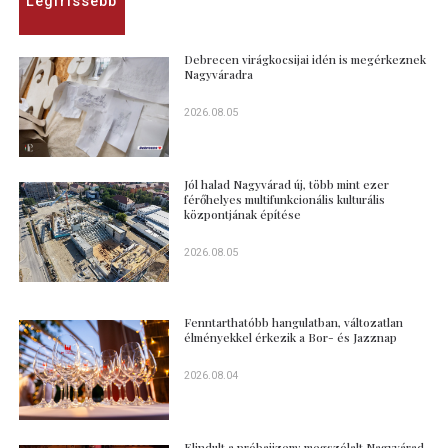
Legfrissebb
Debrecen virágkocsijai idén is megérkeznek
Nagyváradra
2026.08.05
Jól halad Nagyvárad új, több mint ezer
férőhelyes multifunkcionális kulturális
központjának építése
2026.08.05
Fenntarthatóbb hangulatban, változatlan
élményekkel érkezik a Bor- és Jazznap
2026.08.04
Elindult a próbaüzem: megszólalt Nagyvárad