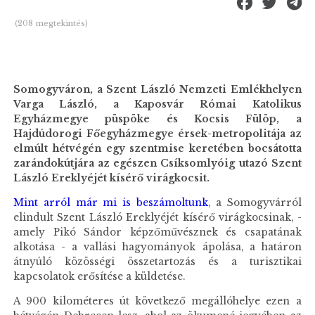
(208 megtekintés)
Somogyváron, a Szent László Nemzeti Emlékhelyen
Varga László, a Kaposvár Római Katolikus
Egyházmegye püspöke és Kocsis Fülöp, a
Hajdúdorogi Főegyházmegye érsek-metropolitája az
elmúlt hétvégén egy szentmise keretében bocsátotta
zarándokútjára az egészen Csíksomlyóig utazó Szent
László Ereklyéjét kísérő virágkocsit.
Mint arról már mi is beszámoltunk
, a Somogyvárról
elindult Szent László Ereklyéjét kísérő virágkocsinak, -
amely Pikó Sándor képzőművésznek és csapatának
alkotása - a vallási hagyományok ápolása, a határon
átnyúló közösségi összetartozás és a turisztikai
kapcsolatok erősítése a küldetése.
A 900 kilométeres út következő megállóhelye ezen a