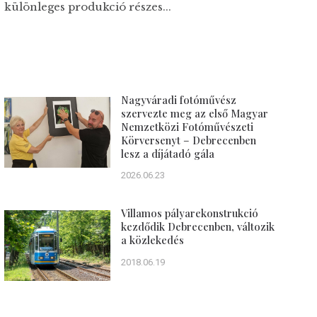
különleges produkció részes...
Nagyváradi fotóművész
szervezte meg az első Magyar
Nemzetközi Fotóművészeti
Körversenyt – Debrecenben
lesz a díjátadó gála
2026.06.23
Villamos pályarekonstrukció
kezdődik Debrecenben, változik
a közlekedés
2018.06.19