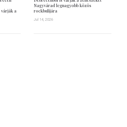
brecen
Debrecenből is várják a zenészeket
Nagyvárad legnagyobb közös
 várják a
rockbulijára
Jul 14, 2026
Debrecen–Nagyvárad
Tudástár
Testvérvárosok
Közös múlt
vasói
Emlékezet
sről
Debrecen múltja
Debrecen jelene
Debreceni képeslapok (képgaléria)
Nagyvárad múltja
Nagyvárad jelene