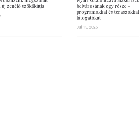
 próbaüzem: megszólalt
Nyári sétálóutcává alakul De
új zenélő szökőkútja
belvárosának egy része –
programokkal és teraszokkal
6
látogatókat
Jul 15, 2026
Hasznos
ÁSZF, Adatbiztonság
Impresszum
 Nagyvárad polgárait az
ókról, törvényhozási-,
Médiaajánlat
 közéleti eseményekről.
Szabályzat a jogellenes ol
megyei és régiós hírről,
hozzászólásokkal szembeni fellépé
pcsolatát befolyásolja
 hírportál feladatának
en. Ugyanakkor szeretné
 található, szomszédos