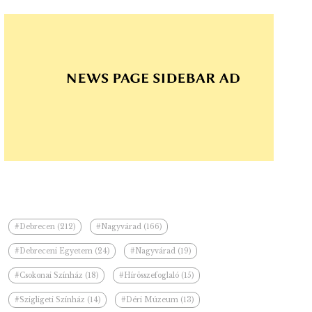
#Debrecen (212)
#Nagyvárad (166)
#Debreceni Egyetem (24)
#Nagyvárad (19)
#Csokonai Színház (18)
#Hírösszefoglaló (15)
#Szigligeti Színház (14)
#Déri Múzeum (13)