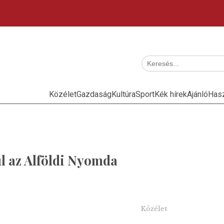
Közélet
Gazdaság
Kultúra
Sport
Kék hírek
Ajánló
Has
l az Alföldi Nyomda
Közélet