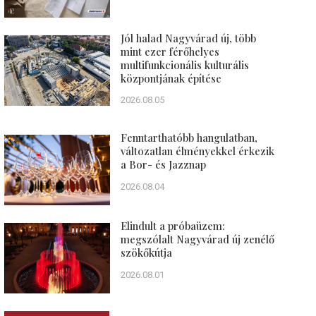
Jól halad Nagyvárad új, több
mint ezer férőhelyes
multifunkcionális kulturális
központjának építése
2026.08.05
Fenntarthatóbb hangulatban,
változatlan élményekkel érkezik
a Bor- és Jazznap
2026.08.04
Elindult a próbaüzem:
megszólalt Nagyvárad új zenélő
szökőkútja
2026.08.01