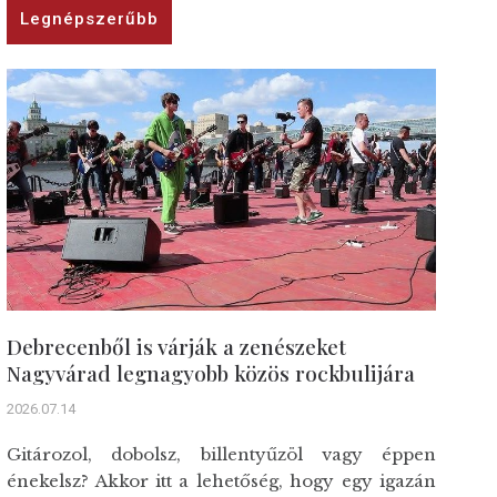
Legnépszerűbb
Debrecenből is várják a zenészeket
Nagyvárad legnagyobb közös rockbulijára
2026.07.14
Gitározol, dobolsz, billentyűzöl vagy éppen
énekelsz? Akkor itt a lehetőség, hogy egy igazán