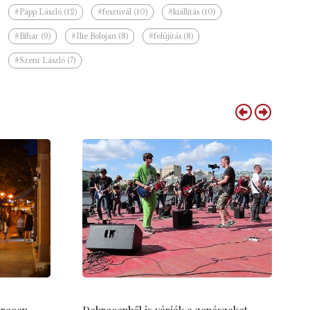
#Papp László (12)
#fesztivál (10)
#kiállítás (10)
#Bihar (9)
#Ilie Bolojan (8)
#felújítás (8)
#Szent László (7)