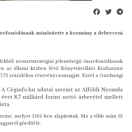
szefonódásnak minősítette a kormány a debreceni
ekből nemzetstratégiai jelentőségű összefonódásnak
ben az állami kézben lévő Könyvtárellátó Közhasznú
97,71 százalékos részvénycsomagját. Ezzel a Gazdasági
. A Céginfo.hu adatai szerint az Alföldi Nyomda
vet 8,7 milliárd forint nettó árbevétel mellett
árta.
me, melyet 1561-ben alapítottak. Ma a több mint 13
agjairól gördül le.