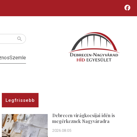
znos
Szemle
Legfrissebb
Debrecen virágkocsijai idén is
megérkeznek Nagyváradra
2026.08.05