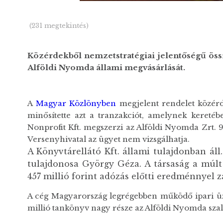
(231 megtekintés)
Közérdekből nemzetstratégiai jelentőségű ös
Alföldi Nyomda állami megvásárlását.
A
Magyar Közlönyben
megjelent rendelet közérd
minősítette azt a tranzakciót, amelynek kereté
Nonprofit Kft. megszerzi az Alföldi Nyomda Zrt. 
Versenyhivatal az ügyet nem vizsgálhatja.
A Könyvtárellátó Kft. állami tulajdonban áll
tulajdonosa György Géza. A társaság a múlt é
457 millió forint adózás előtti eredménnyel z
A cég Magyarország legrégebben működő ipari üze
millió tankönyv nagy része az Alföldi Nyomda szal