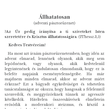
Állhatatosan
(adventi pásztorüzenet)
?Az Úr pedig irányítsa a ti szíveteket Isten
szeretetére és Krisztus állhatatosságára.
(2Thessz.3,5)
Kedves Testvéreim!
Ha most azt írnám pásztorüzenetemben, hogy idén az
advent elmarad, lennének olyanok, akik meg sem
lepődnének, vagy olyanok, akik kedvtelenül
legyintenének és indulatosan elmondanák, hogy ez is
belefér napjaink eseménytelenségeibe. Ha már
majdnem minden elmarad, akkor az advent miért
érkezne? Ezt a bágyadt egykedvűséget és tehetetlen
tanácstalanságot az okozza, hogy hangosak a félelemtől
szenvedők, és meggyőzőeknek tűnnek az agresszív
kételkedők. Hiteltelen összeesküvések elméletein
erősödik a modernkori ateizmus, és készül a