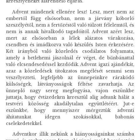
keresztyéneket alárendelő eljárás.
Advent mindenek ellenére lesz! Lesz, mert nem az
embertől függ elsősorban, nem a járvány kóborló
szeszélyétől, nem a fertőzéstől való túlzott félelemtől, és
nem is annak hivalkodó tagadóitól. Advent azért lesz,
mert az elsősorban a lélek alázatos várakozása,
csendben és imádkozva való készülés Isten érkezésére.
Két irányból való közeledés csodálatos folyamata,
amely a betlehemi jászolnál ér véget, de bűnbánattal
való elcsendesedéssel kezdődik. Advent igazi ajándékát,
azaz a közeledések titokzatos megélését semmi sem
veszélyezteti, legfeljebb az ünnepeinkre rárakódó
külsőségek, látványosságok féltése zavarhatja. Az
ünneplő nagy sereg megfogyása, vajon eszünkbe
juttatja, hogy évtizedeken keresztül alig adtunk hálát a
testvéri közösség akadálytalan együttlétéért. Jut-e
eszünkbe, hogy mennyiszer mérgeztük adventi
áhítatunkat idegen szokásokkal, babonás
cselekedetekkel.
Adventkor illik nekünk a hiányosságainkat számba