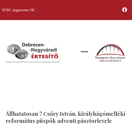
2026. augusztus 08.
Állhatatosan ? Csűry István, királyhágómelléki
református püspök adventi pásztorlevele