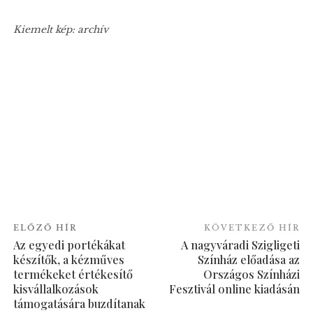
Kiemelt kép: archív
ELŐZŐ HÍR
KÖVETKEZŐ HÍR
Az egyedi portékákat
A nagyváradi Szigligeti
készítők, a kézműves
Színház előadása az
termékeket értékesítő
Országos Színházi
kisvállalkozások
Fesztivál online kiadásán
támogatására buzdítanak