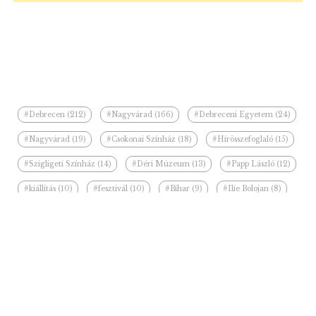
#Debrecen (212)
#Nagyvárad (166)
#Debreceni Egyetem (24)
#Nagyvárad (19)
#Csokonai Színház (18)
#Hírösszefoglaló (15)
#Szigligeti Színház (14)
#Déri Múzeum (13)
#Papp László (12)
#kiállítás (10)
#fesztivál (10)
#Bihar (9)
#Ilie Bolojan (8)
#felújítás (8)
#jégkorong (7)
Kapcsolódó hírek a kategóriában