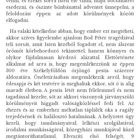
venni, és ezeket sorra Isten elé vinni, majd bocsánatért
esedezni, és őszinte bűnbánattal adventet ünnepelni, a
feloldozást éppen az adott körülmények között
elfogadni.
Ha valaki kételkedne abban, hogy ember ezt megteheti,
akkor szíves figyelembe ajánlom Bod Péter tragédiával
teli sorsát, amit Isten kezéből fogadott el, nem álszent
örömöt körbehordozó tekintettel, hanem könnyes és
olykor fájdalmasan kérdező alázattal. Élettörténete
alkalmat ad arra is, hogy megemlékezzünk az éppen
300 éve Székelyföldön őrjöngő pestis százezer
áldozatára. Önéletírásában megemlékezik arról, hogy
édesapja és két testvére is meghaltak ekkor, sőt ő is alig
maradt életben. A pestis létét nem félelemmel és nem
tagadással kezelte, sőt az akkori viszonyok járványszülő
körülményeit higgadt valóságközléssel fedi fel. Az
éhezés és az emberhez méltatlan táplálék oka a ragály
terjedésének és halálosztó hatalmának. A helyzetet úgy
kezeli, hogy tanulmányaival, lelkészi szolgálatával,
irodalmi munkásságával, közegyházi munkájával küzd
megtántoríthatatlanul. Elveszíti első felségét, 9