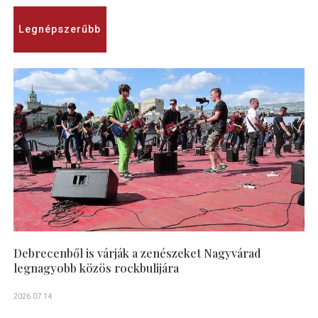
Legnépszerűbb
Debrecenből is várják a zenészeket Nagyvárad
legnagyobb közös rockbulijára
2026.07.14