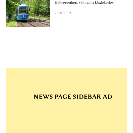
Debrecenben, változik a közlekedés
2018.06.19