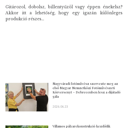
Gitározol, dobolsz, billentyűzöl vagy éppen énekelsz?
Akkor itt a lehetőség, hogy egy igazán különleges
produkció részes...
Nagyváradi fotóművész szervezte meg az
első Magyar Nemzetközi Fotóművészeti
Körversenyt – Debrecenben lesz a díjátadó
gála
2026.06.23
Villamos pályarekonstrukció kezdődik