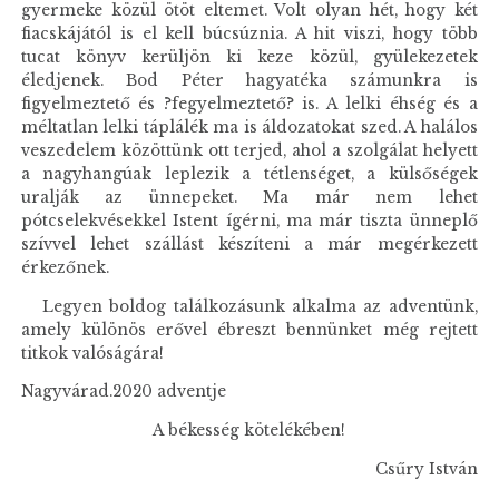
gyermeke közül ötöt eltemet. Volt olyan hét, hogy két
fiacskájától is el kell búcsúznia. A hit viszi, hogy több
tucat könyv kerüljön ki keze közül, gyülekezetek
éledjenek. Bod Péter hagyatéka számunkra is
figyelmeztető és ?fegyelmeztető? is. A lelki éhség és a
méltatlan lelki táplálék ma is áldozatokat szed. A halálos
veszedelem közöttünk ott terjed, ahol a szolgálat helyett
a nagyhangúak leplezik a tétlenséget, a külsőségek
uralják az ünnepeket. Ma már nem lehet
pótcselekvésekkel Istent ígérni, ma már tiszta ünneplő
szívvel lehet szállást készíteni a már megérkezett
érkezőnek.
Legyen boldog találkozásunk alkalma az adventünk,
amely különös erővel ébreszt bennünket még rejtett
titkok valóságára!
Nagyvárad.2020 adventje
A békesség kötelékében!
Csűry István