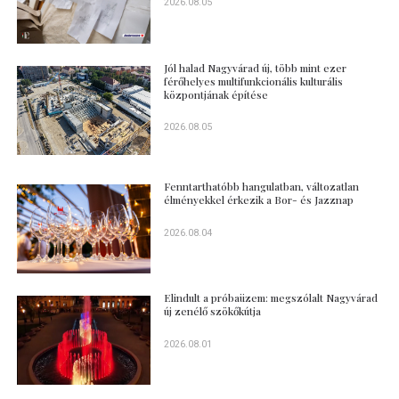
2026.08.05
Jól halad Nagyvárad új, több mint ezer
férőhelyes multifunkcionális kulturális
központjának építése
2026.08.05
Fenntarthatóbb hangulatban, változatlan
élményekkel érkezik a Bor- és Jazznap
2026.08.04
Elindult a próbaüzem: megszólalt Nagyvárad
új zenélő szökőkútja
2026.08.01