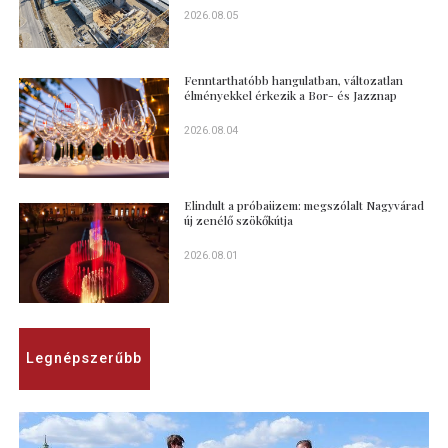
2026.08.05
Fenntarthatóbb hangulatban, változatlan
élményekkel érkezik a Bor- és Jazznap
2026.08.04
Elindult a próbaüzem: megszólalt Nagyvárad
új zenélő szökőkútja
2026.08.01
Legnépszerűbb