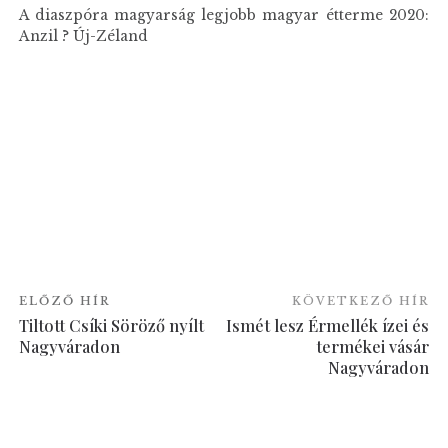
A diaszpóra magyarság legjobb magyar étterme 2020:
Anzil ? Új-Zéland
ELŐZŐ HÍR
KÖVETKEZŐ HÍR
Tiltott Csíki Söröző nyílt
Ismét lesz Érmellék ízei és
Nagyváradon
termékei vásár
Nagyváradon