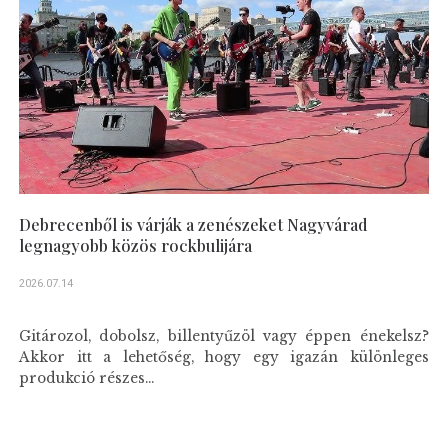
Debrecenből is várják a zenészeket Nagyvárad
legnagyobb közös rockbulijára
2026.07.14
Gitározol, dobolsz, billentyűzöl vagy éppen énekelsz?
Akkor itt a lehetőség, hogy egy igazán különleges
produkció részes...