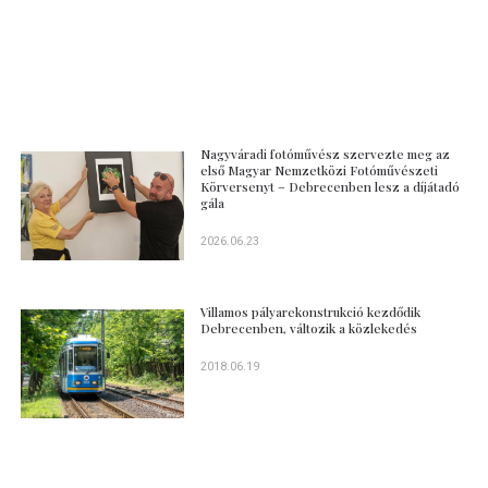
Nagyváradi fotóművész szervezte meg az
első Magyar Nemzetközi Fotóművészeti
Körversenyt – Debrecenben lesz a díjátadó
gála
2026.06.23
Villamos pályarekonstrukció kezdődik
Debrecenben, változik a közlekedés
2018.06.19