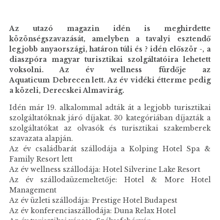
Az utazó magazin idén is meghirdette
közönségszavazását, amelyben a tavalyi esztendő
legjobb anyaországi, határon túli és ? idén először -, a
diaszpóra magyar turisztikai szolgáltatóira lehetett
voksolni. Az év wellness fürdője az
Aquaticum Debrecen lett. Az év vidéki étterme pedig
a közeli, Derecskei Almavirág.
Idén már 19. alkalommal adták át a legjobb turisztikai
szolgáltatóknak járó díjakat. 30 kategóriában díjazták a
szolgáltatókat az olvasók és turisztikai szakemberek
szavazata alapján.
Az év családbarát szállodája a Kolping Hotel Spa &
Family Resort lett
Az év wellness szállodája: Hotel Silverine Lake Resort
Az év szállodaüzemeltetője: Hotel & More Hotel
Management
Az év üzleti szállodája: Prestige Hotel Budapest
Az év konferenciaszállodája: Duna Relax Hotel