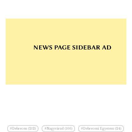
#Debrecen (212)
#Nagyvárad (166)
#Debreceni Egyetem (24)