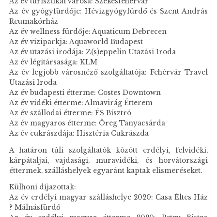
Az év turisztikai városa: Székesfehérvár
Az év gyógyfürdője: Hévizgyógyfürdő és Szent András
Reumakórház
Az év wellness fürdője: Aquaticum Debrecen
Az év víziparkja: Aquaworld Budapest
Az év utazási irodája: Z(s)eppelin Utazási Iroda
Az év légitársasága: KLM
Az év legjobb városnéző szolgáltatója: Fehérvár Travel
Utazási Iroda
Az év budapesti étterme: Costes Downtown
Az év vidéki étterme: Almavirág Étterem
Az év szállodai étterme: ÉS Bisztró
Az év magyaros étterme: Öreg Tanyacsárda
Az év cukrászdája: Hisztéria Cukrászda
A határon túli szolgáltatók között erdélyi, felvidéki,
kárpátaljai, vajdasági, muravidéki, és horvátországi
éttermek, szálláshelyek egyaránt kaptak elismeréseket.
Külhoni díjazottak:
Az év erdélyi magyar szálláshelye 2020: Casa Éltes Ház
? Málnásfürdő