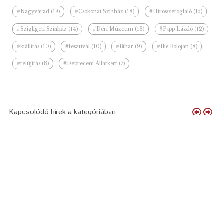
#Nagyvárad (19)
#Csokonai Színház (18)
#Hírösszefoglaló (15)
#Szigligeti Színház (14)
#Déri Múzeum (13)
#Papp László (12)
#kiállítás (10)
#fesztivál (10)
#Bihar (9)
#Ilie Bolojan (8)
#felújítás (8)
#Debreceni Állatkert (7)
Kapcsolódó hírek a kategóriában