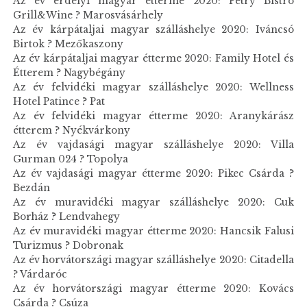
Az év erdélyi magyar étterme 2020: Petry Bistro
Grill&Wine ? Marosvásárhely
Az év kárpátaljai magyar szálláshelye 2020: Iváncsó
Birtok ? Mezőkaszony
Az év kárpátaljai magyar étterme 2020: Family Hotel és
Étterem ? Nagybégány
Az év felvidéki magyar szálláshelye 2020: Wellness
Hotel Patince ? Pat
Az év felvidéki magyar étterme 2020: Aranykárász
étterem ? Nyékvárkony
Az év vajdasági magyar szálláshelye 2020: Villa
Gurman 024 ? Topolya
Az év vajdasági magyar étterme 2020: Pikec Csárda ?
Bezdán
Az év muravidéki magyar szálláshelye 2020: Cuk
Borház ? Lendvahegy
Az év muravidéki magyar étterme 2020: Hancsik Falusi
Turizmus ? Dobronak
Az év horvátországi magyar szálláshelye 2020: Citadella
? Várdaróc
Az év horvátországi magyar étterme 2020: Kovács
Csárda ? Csúza