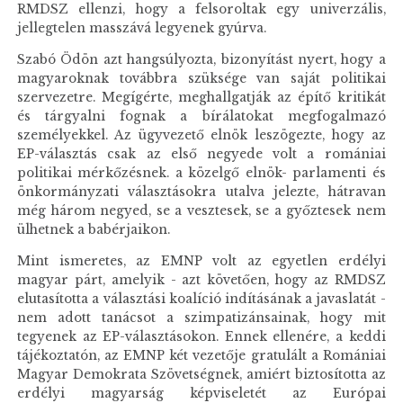
RMDSZ ellenzi, hogy a felsoroltak egy univerzális,
jellegtelen masszává legyenek gyúrva.
Szabó Ödön azt hangsúlyozta, bizonyítást nyert, hogy a
magyaroknak továbbra szüksége van saját politikai
szervezetre. Megígérte, meghallgatják az építő kritikát
és tárgyalni fognak a bírálatokat megfogalmazó
személyekkel. Az ügyvezető elnök leszögezte, hogy az
EP-választás csak az első negyede volt a romániai
politikai mérkőzésnek. a közelgő elnök- parlamenti és
önkormányzati választásokra utalva jelezte, hátravan
még három negyed, se a vesztesek, se a győztesek nem
ülhetnek a babérjaikon.
Mint ismeretes, az EMNP volt az egyetlen erdélyi
magyar párt, amelyik - azt követően, hogy az RMDSZ
elutasította a választási koalíció indításának a javaslatát -
nem adott tanácsot a szimpatizánsainak, hogy mit
tegyenek az EP-választásokon. Ennek ellenére, a keddi
tájékoztatón, az EMNP két vezetője gratulált a Romániai
Magyar Demokrata Szövetségnek, amiért biztosította az
erdélyi magyarság képviseletét az Európai