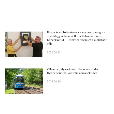
Nagyváradi fotóművész szervezte meg az
első Magyar Nemzetközi Fotóművészeti
Körversenyt – Debrecenben lesz a díjátadó
gála
2026.06.23
Villamos pályarekonstrukció kezdődik
Debrecenben, változik a közlekedés
2018.06.19