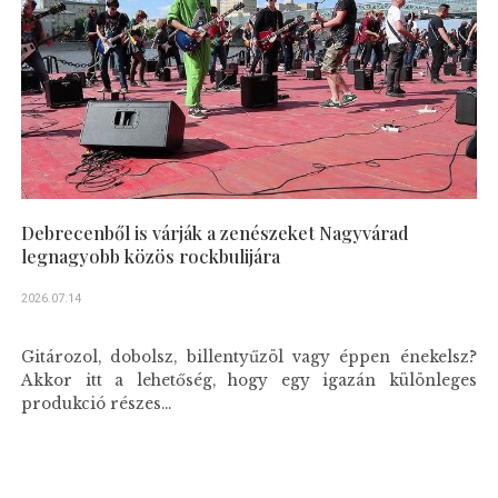
Debrecenből is várják a zenészeket Nagyvárad
legnagyobb közös rockbulijára
2026.07.14
Gitározol, dobolsz, billentyűzöl vagy éppen énekelsz?
Akkor itt a lehetőség, hogy egy igazán különleges
produkció részes...