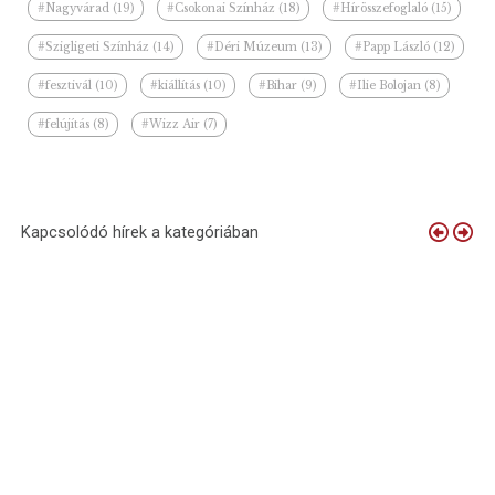
#Nagyvárad (19)
#Csokonai Színház (18)
#Hírösszefoglaló (15)
#Szigligeti Színház (14)
#Déri Múzeum (13)
#Papp László (12)
#fesztivál (10)
#kiállítás (10)
#Bihar (9)
#Ilie Bolojan (8)
#felújítás (8)
#Wizz Air (7)
Kapcsolódó hírek a kategóriában