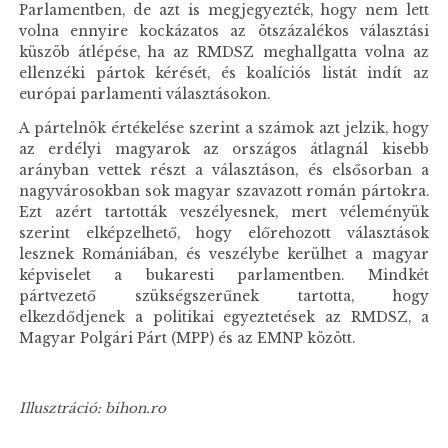
Parlamentben, de azt is megjegyezték, hogy nem lett
volna ennyire kockázatos az ötszázalékos választási
küszöb átlépése, ha az RMDSZ meghallgatta volna az
ellenzéki pártok kérését, és koalíciós listát indít az
európai parlamenti választásokon.
A pártelnök értékelése szerint a számok azt jelzik, hogy
az erdélyi magyarok az országos átlagnál kisebb
arányban vettek részt a választáson, és elsősorban a
nagyvárosokban sok magyar szavazott román pártokra.
Ezt azért tartották veszélyesnek, mert véleményük
szerint elképzelhető, hogy előrehozott választások
lesznek Romániában, és veszélybe kerülhet a magyar
képviselet a bukaresti parlamentben. Mindkét
pártvezető szükségszerűnek tartotta, hogy
elkezdődjenek a politikai egyeztetések az RMDSZ, a
Magyar Polgári Párt (MPP) és az EMNP között.
Illusztráció: bihon.ro