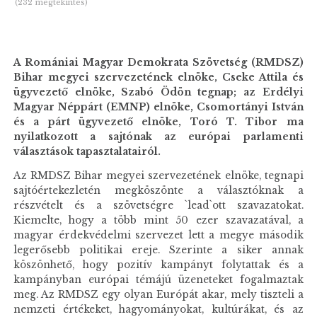
(232 megtekintés)
A Romániai Magyar Demokrata Szövetség (RMDSZ)
Bihar megyei szervezetének elnöke, Cseke Attila és
ügyvezető elnöke, Szabó Ödön tegnap; az Erdélyi
Magyar Néppárt (EMNP) elnöke, Csomortányi István
és a párt ügyvezető elnöke, Toró T. Tibor ma
nyilatkozott a sajtónak az európai parlamenti
választások tapasztalatairól.
Az RMDSZ Bihar megyei szervezetének elnöke, tegnapi
sajtóértekezletén megköszönte a választóknak a
részvételt és a szövetségre `lead`ott szavazatokat.
Kiemelte, hogy a több mint 50 ezer szavazatával, a
magyar érdekvédelmi szervezet lett a megye második
legerősebb politikai ereje. Szerinte a siker annak
köszönhető, hogy pozitív kampányt folytattak és a
kampányban európai témájú üzeneteket fogalmaztak
meg. Az RMDSZ egy olyan Európát akar, mely tiszteli a
nemzeti értékeket, hagyományokat, kultúrákat, és az