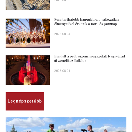
2026.08.05
Fenntarthatóbb hangulatban, változatlan
élményekkel érkezik a Bor- és Jazznap
2026.08.04
Elindult a próbaüzem: megszólalt Nagyvárad
új zenélő szökőkútja
2026.08.01
Legnépszerűbb