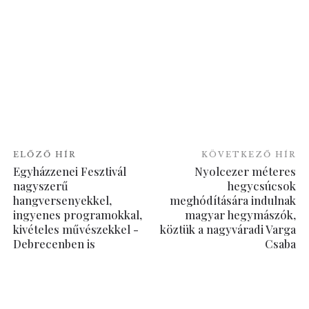
ELŐZŐ HÍR
KÖVETKEZŐ HÍR
Egyházzenei Fesztivál
Nyolcezer méteres
nagyszerű
hegycsúcsok
hangversenyekkel,
meghódítására indulnak
ingyenes programokkal,
magyar hegymászók,
kivételes művészekkel -
köztük a nagyváradi Varga
Debrecenben is
Csaba