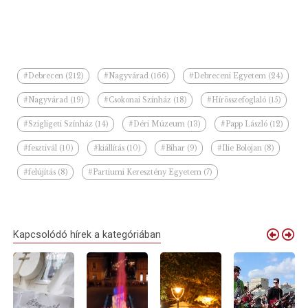
#Debrecen (212)
#Nagyvárad (166)
#Debreceni Egyetem (24)
#Nagyvárad (19)
#Csokonai Színház (18)
#Hírösszefoglaló (15)
#Szigligeti Színház (14)
#Déri Múzeum (13)
#Papp László (12)
#fesztivál (10)
#kiállítás (10)
#Bihar (9)
#Ilie Bolojan (8)
#felújítás (8)
#Partiumi Keresztény Egyetem (7)
Kapcsolódó hírek a kategóriában