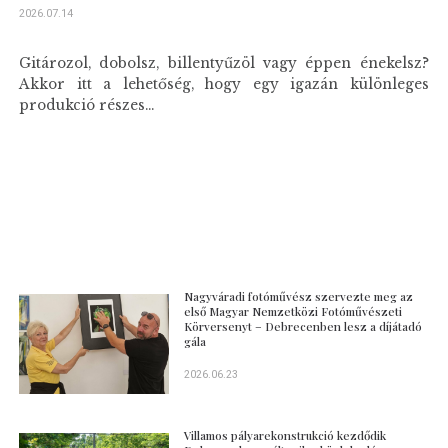
2026.07.14
Gitározol, dobolsz, billentyűzöl vagy éppen énekelsz?
Akkor itt a lehetőség, hogy egy igazán különleges
produkció részes...
Nagyváradi fotóművész szervezte meg az
első Magyar Nemzetközi Fotóművészeti
Körversenyt – Debrecenben lesz a díjátadó
gála
2026.06.23
Villamos pályarekonstrukció kezdődik