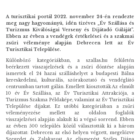
A turisztikai portál 2022. november 24-én rendezte
meg nagy hagyományú, idén tízéves „Év Szállása és
Turizmus Kiválóságai Verseny és Díjátadó Gáláját”.
Ebben az évben a vendégek értékelései és a szakmai
zsűri véleménye alapján Debrecen lett az Év
Turisztikai Települése
.
Különböző kategóriákban, a szallas.hu felületén
beérkezett visszajelzések és a zsűri döntése alapján
ismertek el 24 hazai szálláshelyet a budapesti Bálna
kereskedelmi, kulturális, szórakoztató és vendéglátó
centrumban tartott gálán. Emellett kiosztották Az elmúlt
10 év Év Szállása, az Év Turisztikai Attrakciója, a
Turizmus Szakma Példaképe, valamint az Év Turisztikai
Települése díjakat. Ez utóbbi kategóriában a zsűri
véleményezése mellett az oldalon foglalók
visszajelzései alapján alakult ki a végső sorrend. Ebben
az évben 500 település közül választották ki a három
díjazottat: Debrecen az első helyen végzett, megelőzve
Szegedet és Zalakarost. Az elismerést Széles Diána