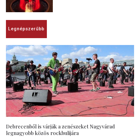
Legnépszerűbb
Debrecenből is várják a zenészeket Nagyvárad
legnagyobb közös rockbulijára