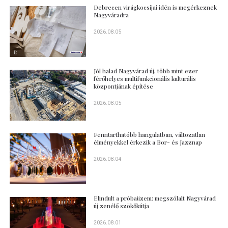
Debrecen virágkocsijai idén is megérkeznek
Nagyváradra
2026.08.05
Jól halad Nagyvárad új, több mint ezer
férőhelyes multifunkcionális kulturális
központjának építése
2026.08.05
Fenntarthatóbb hangulatban, változatlan
élményekkel érkezik a Bor- és Jazznap
2026.08.04
Elindult a próbaüzem: megszólalt Nagyvárad
új zenélő szökőkútja
2026.08.01