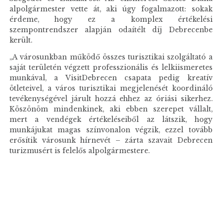
alpolgármester vette át, aki úgy fogalmazott: sokak
érdeme, hogy ez a komplex értékelési
szempontrendszer alapján odaítélt díj Debrecenbe
került.
„A városunkban működő összes turisztikai szolgáltató a
saját területén végzett professzionális és lelkiismeretes
munkával, a VisitDebrecen csapata pedig kreatív
ötleteivel, a város turisztikai megjelenését koordináló
tevékenységével járult hozzá ehhez az óriási sikerhez.
Köszönöm mindenkinek, aki ebben szerepet vállalt,
mert a vendégek értékeléseiből az látszik, hogy
munkájukat magas színvonalon végzik, ezzel tovább
erősítik városunk hírnevét – zárta szavait Debrecen
turizmusért is felelős alpolgármestere.