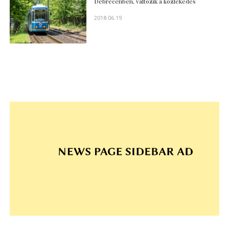
Debrecenben, változik a közlekedés
2018.06.19