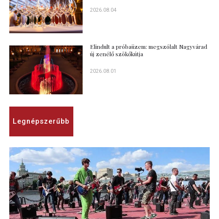
2026.08.04
Elindult a próbaüzem: megszólalt Nagyvárad
új zenélő szökőkútja
2026.08.01
Legnépszerűbb