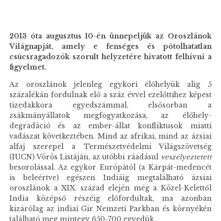
2013 óta augusztus 10-én ünnepeljük az Oroszlánok
Világnapját, amely e fenséges és pótolhatatlan
csúcsragadozók szorult helyzetére hivatott felhívni a
figyelmet.
Az oroszlánok jelenleg egykori élőhelyük alig 5
százalékán fordulnak elő a száz évvel ezelőttihez képest
tizedakkora egyedszámmal, elsősorban a
zsákmányállatok megfogyatkozása, az élőhely-
degradáció és az ember-állat konfliktusok miatti
vadászat következtében. Mind az afrikai, mind az ázsiai
alfaj szerepel a Természetvédelmi Világszövetség
(IUCN) Vörös Listáján, az utóbbi ráadásul
veszélyeztetett
besorolással. Az egykor Európától (a Kárpát-medencét
is beleértve) egészen Indiáig megtalálható ázsiai
oroszlánok a XIX. század elején még a Közel-Kelettől
India középső részéig előfordultak, ma azonban
kizárólag az indiai Gir Nemzeti Parkban és környékén
található meg mintegy 650-700 egyedük.