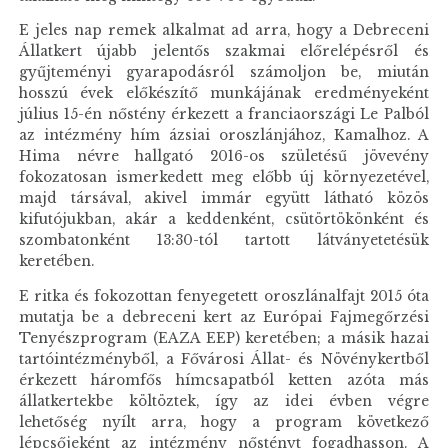
E jeles nap remek alkalmat ad arra, hogy a Debreceni
Állatkert újabb jelentős szakmai előrelépésről és
gyűjteményi gyarapodásról számoljon be, miután
hosszú évek előkészítő munkájának eredményeként
július 15-én nőstény érkezett a franciaországi Le Palból
az intézmény hím ázsiai oroszlánjához, Kamalhoz. A
Hima névre hallgató 2016-os születésű jövevény
fokozatosan ismerkedett meg előbb új környezetével,
majd társával, akivel immár együtt látható közös
kifutójukban, akár a keddenként, csütörtökönként és
szombatonként 13:30-tól tartott látványetetésük
keretében.
E ritka és fokozottan fenyegetett oroszlánalfajt 2015 óta
mutatja be a debreceni kert az Európai Fajmegőrzési
Tenyészprogram (EAZA EEP) keretében; a másik hazai
tartóintézményből, a Fővárosi Állat- és Növénykertből
érkezett háromfős hímcsapatból ketten azóta más
állatkertekbe költöztek, így az idei évben végre
lehetőség nyílt arra, hogy a program következő
lépcsőjeként az intézmény nőstényt fogadhasson. A