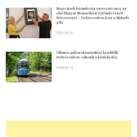
Nagyváradi fotóművész szervezte meg az
első Magyar Nemzetközi Fotóművészeti
Körversenyt – Debrecenben lesz a díjátadó
gála
2026.06.23
Villamos pályarekonstrukció kezdődik
Debrecenben, változik a közlekedés
2018.06.19