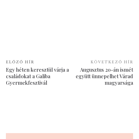
ELŐZŐ HÍR
KÖVETKEZŐ HÍR
Egy héten keresztül várja a
Augusztus 20-án ismét
családokat a Galiba
együtt ünnepelhet Várad
Gyermekfesztivál
magyarsága