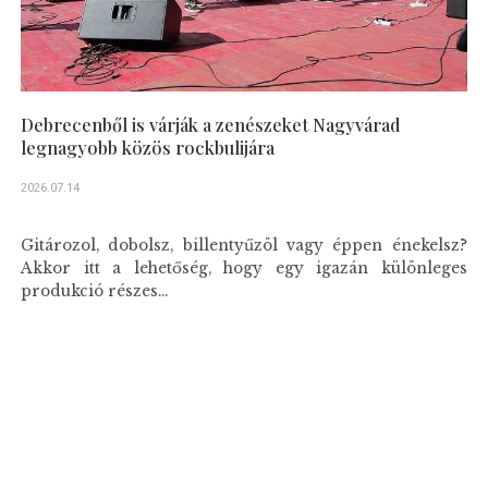
Debrecenből is várják a zenészeket Nagyvárad
legnagyobb közös rockbulijára
2026.07.14
Gitározol, dobolsz, billentyűzöl vagy éppen énekelsz?
Akkor itt a lehetőség, hogy egy igazán különleges
produkció részes...