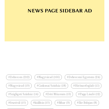
#Debrecen (212)
#Nagyvárad (166)
#Debreceni Egyetem (24)
#Nagyvárad (19)
#Csokonai Színház (18)
#Hírösszefoglaló (15)
#Szigligeti Színház (14)
#Déri Múzeum (13)
#Papp László (12)
#fesztivál (10)
#kiállítás (10)
#Bihar (9)
#Ilie Bolojan (8)