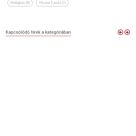
#felújítás (8)
#Szent László (7)
Kapcsolódó hírek a kategóriában
Fenntarthatóbb
Campus
Partiumi és
Újra látogatható
hangulatban,
Fesztivál
erdélyi útiképek
a nagyváradi
változatlan
Debrecenben:
– Debrecenben
városháza