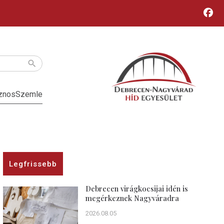
znos
Szemle
Legfrissebb
Debrecen virágkocsijai idén is
megérkeznek Nagyváradra
2026.08.05