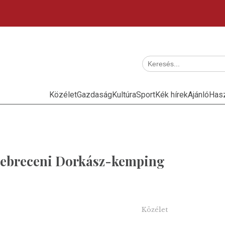
Közélet
Gazdaság
Kultúra
Sport
Kék hírek
Ajánló
Has
debreceni Dorkász-kemping
Közélet