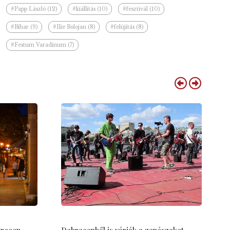
#Papp László (12)
#kiállítás (10)
#fesztivál (10)
#Bihar (9)
#Ilie Bolojan (8)
#felújítás (8)
#Festum Varadinum (7)