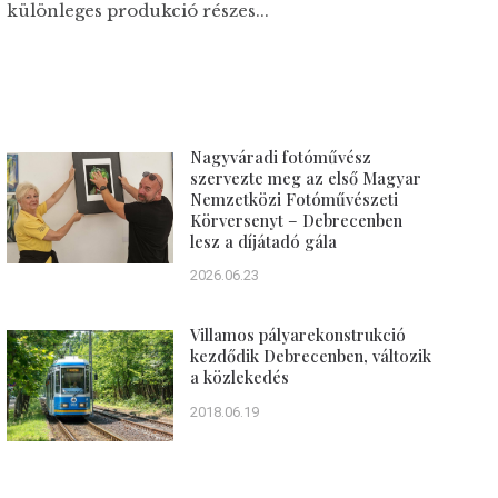
különleges produkció részes...
Nagyváradi fotóművész
szervezte meg az első Magyar
Nemzetközi Fotóművészeti
Körversenyt – Debrecenben
lesz a díjátadó gála
2026.06.23
Villamos pályarekonstrukció
kezdődik Debrecenben, változik
a közlekedés
2018.06.19