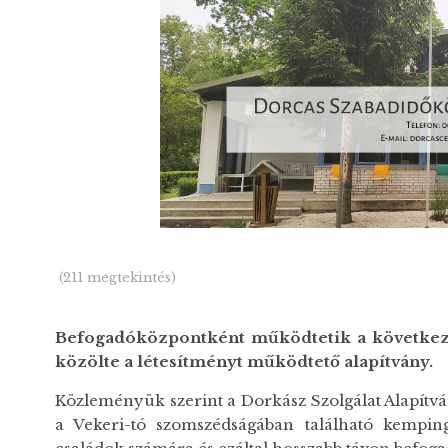
(211 megtekintés)
Befogadóközpontként működtetik a következ
közölte a létesítményt működtető alapítvány.
Közleményük szerint a Dorkász Szolgálat Alapítv
a Vekeri-tó szomszédságában található kemping