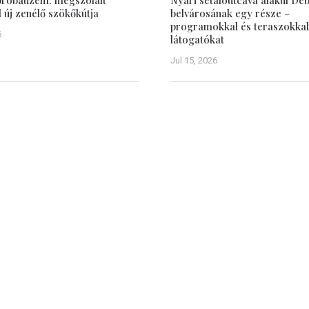
 próbaüzem: megszólalt
Nyári sétálóutcává alakul De
új zenélő szökőkútja
belvárosának egy része –
programokkal és teraszokkal
6
látogatókat
Jul 15, 2026
Hasznos
ÁSZF, Adatbiztonság
Impresszum
 Nagyvárad polgárait az
ókról, törvényhozási-,
Médiaajánlat
 közéleti eseményekről.
Szabályzat a jogellenes ol
megyei és régiós hírről,
hozzászólásokkal szembeni fellépé
pcsolatát befolyásolja
 hírportál feladatának
en. Ugyanakkor szeretné
 található, szomszédos