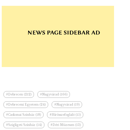
#Debrecen (212)
#Nagyvárad (166)
#Debreceni Egyetem (24)
#Nagyvárad (19)
#Csokonai Színház (18)
#Hírösszefoglaló (15)
#Szigligeti Színház (14)
#Déri Múzeum (13)