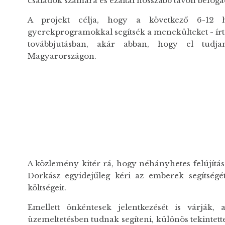
családok számára és ezáltal hosszabb távon befoga
A projekt célja, hogy a következő 6-12 hó
gyerekprogramokkal segítsék a menekülteket - írt
továbbjutásban, akár abban, hogy el tudja
Magyarországon.
A közlemény kitér rá, hogy néhányhetes felújítás
Dorkász egyidejűleg kéri az emberek segítségét
költségeit.
Emellett önkéntesek jelentkezését is várják,
üzemeltetésben tudnak segíteni, különös tekintet