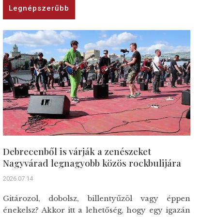
Legnépszerűbb
Debrecenből is várják a zenészeket
Nagyvárad legnagyobb közös rockbulijára
2026.07.14
Gitározol, dobolsz, billentyűzöl vagy éppen
énekelsz? Akkor itt a lehetőség, hogy egy igazán