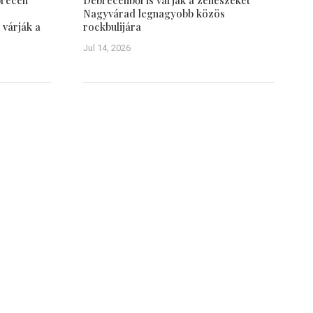
brecen
Debrecenből is várják a zenészeket
Nagyvárad legnagyobb közös
 várják a
rockbulijára
Jul 14, 2026
Debrecen–Nagyvárad
Tudástár
Testvérvárosok
Közös múlt
vasói
Emlékezet
sről
Debrecen múltja
Debrecen jelene
Debreceni képeslapok (képgaléria)
Nagyvárad múltja
Nagyvárad jelene