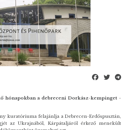
ő hónapokban a debreceni Dorkász-kempinget -
ány kuratóriuma felajánlja a Debrecen-Erdőspusztán,
jét az Ukrajnából, Kárpátaljáról érkező menekült