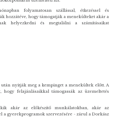
dóközpontként üzemelteti azt.
napban folyamatosan szállással, étkezéssel és
ák hozzátéve, hogy támogatják a menekülteket akár a
nak helyezkedni és megtalálni a számításaikat
 után nyitják meg a kempinget a menekültek előtt. A
, hogy felajánlásaikkal támogassák az üzemeltetés
 akik akár az előkészítő munkálatokban, akár az
tel a gyerekprogramok szervezésére - zárul a Dorkász