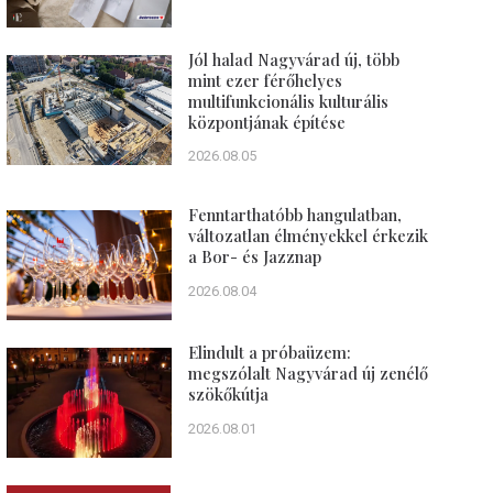
Jól halad Nagyvárad új, több
mint ezer férőhelyes
multifunkcionális kulturális
központjának építése
2026.08.05
Fenntarthatóbb hangulatban,
változatlan élményekkel érkezik
a Bor- és Jazznap
2026.08.04
Elindult a próbaüzem:
megszólalt Nagyvárad új zenélő
szökőkútja
2026.08.01