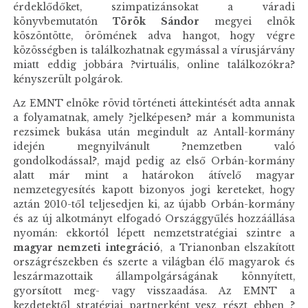
érdeklődőket, szimpatizánsokat a váradi
könyvbemutatón
Török Sándor
megyei elnök
köszöntötte, örömének adva hangot, hogy végre
közösségben is találkozhatnak egymással a vírusjárvány
miatt eddig jobbára ?virtuális, online találkozókra?
kényszerült polgárok.
Az EMNT elnöke rövid történeti áttekintését adta annak
a folyamatnak, amely ?jelképesen? már a kommunista
rezsimek bukása után megindult az Antall-kormány
idején megnyilvánult ?nemzetben való
gondolkodással?, majd pedig az első Orbán-kormány
alatt már mint a határokon átívelő magyar
nemzetegyesítés kapott bizonyos jogi kereteket, hogy
aztán 2010-től teljesedjen ki, az újabb Orbán-kormány
és az új alkotmányt elfogadó Országgyűlés hozzáállása
nyomán: ekkortól lépett nemzetstratégiai szintre a
magyar nemzeti integráció
, a Trianonban elszakított
országrészekben és szerte a világban élő magyarok és
leszármazottaik állampolgárságának könnyített,
gyorsított meg- vagy visszaadása. Az EMNT a
kezdetektől stratégiai partnerként vesz részt ebben ?