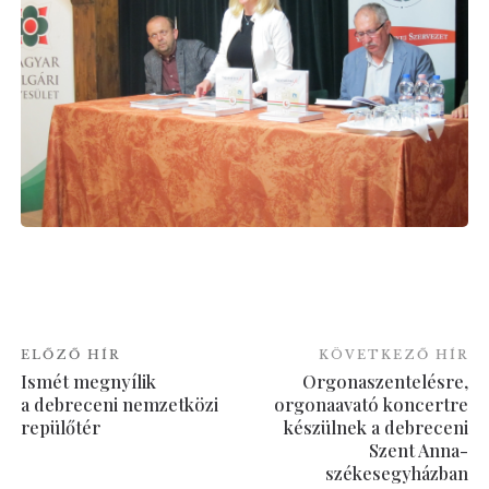
ELŐZŐ HÍR
KÖVETKEZŐ HÍR
Ismét megnyílik
Orgonaszentelésre,
a debreceni nemzetközi
orgonaavató koncertre
repülőtér
készülnek a debreceni
Szent Anna-
székesegyházban