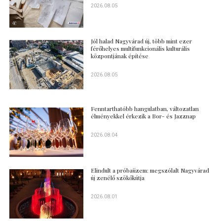
2026.08.05
Jól halad Nagyvárad új, több mint ezer
férőhelyes multifunkcionális kulturális
központjának építése
2026.08.05
Fenntarthatóbb hangulatban, változatlan
élményekkel érkezik a Bor- és Jazznap
2026.08.04
Elindult a próbaüzem: megszólalt Nagyvárad
új zenélő szökőkútja
2026.08.01