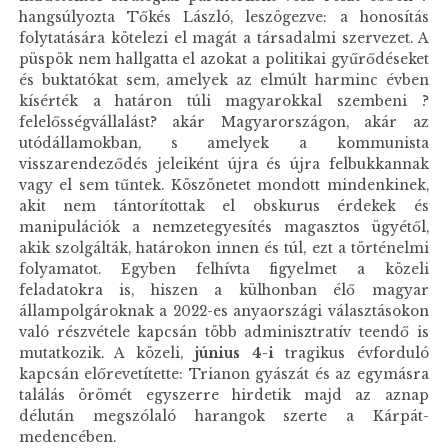
hangsúlyozta Tőkés László, leszögezve: a honosítás
folytatására kötelezi el magát a társadalmi szervezet. A
püspök nem hallgatta el azokat a politikai gyűrődéseket
és buktatókat sem, amelyek az elmúlt harminc évben
kísérték a határon túli magyarokkal szembeni ?
felelősségvállalást? akár Magyarországon, akár az
utódállamokban, s amelyek a kommunista
visszarendeződés jeleiként újra és újra felbukkannak
vagy el sem tűntek. Köszönetet mondott mindenkinek,
akit nem tántorítottak el obskurus érdekek és
manipulációk a nemzetegyesítés magasztos ügyétől,
akik szolgálták, határokon innen és túl, ezt a történelmi
folyamatot. Egyben felhívta figyelmet a közeli
feladatokra is, hiszen a külhonban élő magyar
állampolgároknak a 2022-es anyaországi választásokon
való részvétele kapcsán több adminisztratív teendő is
mutatkozik. A közeli,
június 4-i
tragikus évforduló
kapcsán előrevetítette: Trianon gyászát és az egymásra
találás örömét egyszerre hirdetik majd az aznap
délután megszólaló harangok szerte a Kárpát-
medencében.