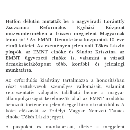
Hétfőn délután mutatták be a nagyváradi Lorántffy
Zsuzsanna Református Egyházi Központ
múzeumtermében a frissen megjelent Magyarnak
lenni jó! ? Az EMNT Demokrácia-központok 10 éve
című kötetet. Az eseményen jelen volt Tőkés László
püspök, az EMNT elnöke és Sándor Krisztina, az
EMNT ügyvezető elnöke is, valamint a váradi
demokráciaközpont több, korábbi és jelenlegi
munkatársa.
Az évfordulós kiadvány tartalmazza a honosításban
részt vettek/vevők személyes vallomásait, valamint
reprezentatív válogatás található benne a magyar
állampolgárságot kérelmezők által az EMNT-irodákba
behozott, történelmi jelentőséggel bíró okiratokból is. A
kötet előszavát az Erdélyi Magyar Nemzeti Tanács
elnöke, Tőkés László jegyzi.
A püspököt és munkatársait, illetve a megjelent