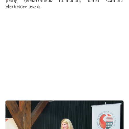
pedig (elektronikus formában) bárki számára
elérhetővé teszik.