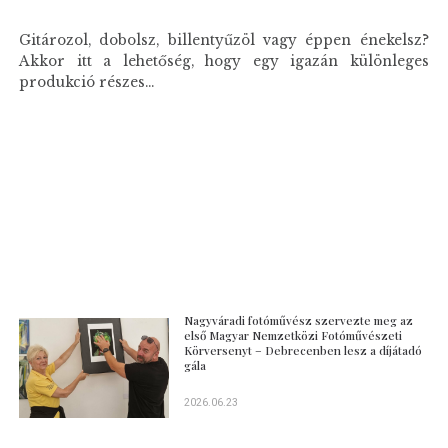
Gitározol, dobolsz, billentyűzöl vagy éppen énekelsz?
Akkor itt a lehetőség, hogy egy igazán különleges
produkció részes...
Nagyváradi fotóművész szervezte meg az
első Magyar Nemzetközi Fotóművészeti
Körversenyt – Debrecenben lesz a díjátadó
gála
2026.06.23