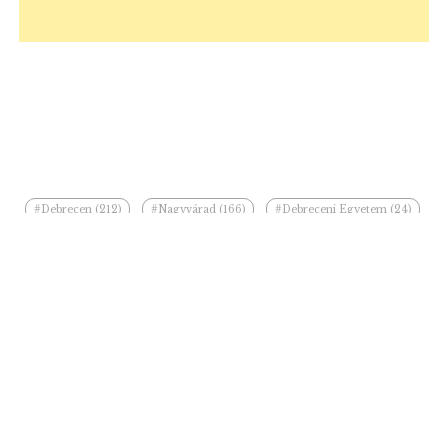
#Debrecen (212)
#Nagyvárad (166)
#Debreceni Egyetem (24)
#Nagyvárad (19)
#Csokonai Színház (18)
#Hírösszefoglaló (15)
#Szigligeti Színház (14)
#Déri Múzeum (13)
#Papp László (12)
#kiállítás (10)
#fesztivál (10)
#Bihar (9)
#felújítás (8)
#Ilie Bolojan (8)
#Szent László (7)