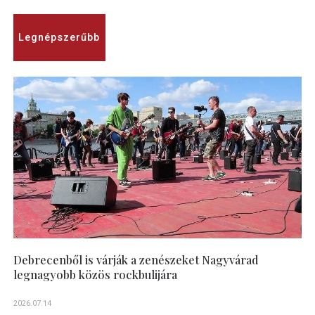
Legnépszerűbb
Debrecenből is várják a zenészeket Nagyvárad
legnagyobb közös rockbulijára
2026.07.14