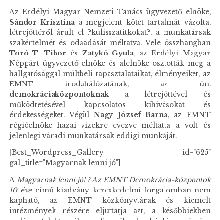
Az Erdélyi Magyar Nemzeti Tanács ügyvezető elnöke,
Sándor Krisztina
a megjelent kötet tartalmát vázolta,
létrejöttéről árult el ?kulisszatitkokat?, a munkatársak
szakértelmét és odaadását méltatva. Vele összhangban
Toró T. Tibor
és
Zatykó Gyula
, az Erdélyi Magyar
Néppárt ügyvezető elnöke és alelnöke osztották meg a
hallgatósággal múltbeli tapasztalataikat, élményeiket, az
EMNT irodahálózatának, az ún.
demokráciaközpontoknak
a létrejöttével és
működtetésével kapcsolatos kihívásokat és
érdekességeket. Végül
Nagy József Barna
, az EMNT
régióelnöke hazai vizekre evezve méltatta a volt és
jelenlegi váradi munkatársak eddigi munkáját.
[Best_Wordpress_Gallery id="625"
gal_title="Magyarnak lenni jó"]
A
Magyarnak lenni jó! ? Az EMNT Demokrácia-központok
10 éve
című kiadvány kereskedelmi forgalomban nem
kapható, az EMNT közkönyvtárak és kiemelt
intézmények részére eljuttatja azt, a későbbiekben