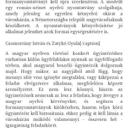
formanyomtatványt kell újra szerkeszteni. A modellt
egy román-német nyelvű nyomtatvány szolgáltatja,
amely jelenleg az egyetlen kétnyelvű okirat a
városházán, a Németországba települt nagyváradiaknak
készülhetett. A nyomtatványok kétnyelvűsítése jó
alkalmat jelenthet azok formai egységesítésére is.
Csomortány István és Zatykó Gyula[/caption]
A magyar nyelven történő konkrét ügyintézéshez
várhatóan külön ügyfélablakot nyitnak az ügyfélfogadó
térben, ahol magyarul beszélő ügyintézők dolgoznak
majd. Hogy mikor, az nagyjából attól függ, hogy
mennyi időt vesz igénybe megtalálni, vagy kiképezni a
feladat elvégzésére alkalmas, megfelelően képzett
személyzetet. Ez nem lesz könnyű, hiszen az
ügyintézőnek nemcsak az lesz a feladata, hogy átvegye a
magyar nyelvű kérvényeket, és segítsen a
formanyomtatványok kitöltésében, hanem teljes körű
ügyintézést kell biztosítania, ehhez pedig át kell látnia a
városházán működő valamennyi - összesen hét -
igazgatóság feladatkörét.