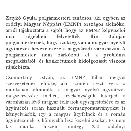
Zatykó Gyula, polgármesteri tanácsos, aki egyben az
erdélyi Magyar Néppárt (EMNP) országos alelnöke,
arról tájékoztatta a sajtót, hogy az EMNP képviselői
már régebben felvetették Ilie Bolojan
polgármesternek, hogy szükség van a magyar nyelvű
ügyintézés bevezetésére a nagyváradi városházán. A
polgármester nem zárkózott el a probléma
megoldásától, és konkrétumok kidolgozását viszont
rájuk bízta.
Csomortányi István, az EMNP Bihar megyei
szervezetének elnöke, aki szintén részt vesz a
munkában, elmondta, a magyar nyelvű ügyintézés
megszervezése mellett, tevékenységük kiterjed a
városházán lévő magyar feliratok egységesítésére és az
ügyintézés során használt formanyomtatványokat is
kétnyelvűsítik, így a magyar ügyfélnek és a román
ügyintézőnek is könnyebb lesz kezelni azokat. Ez nem
kis munka, hiszen, mintegy 250 oldalnyi