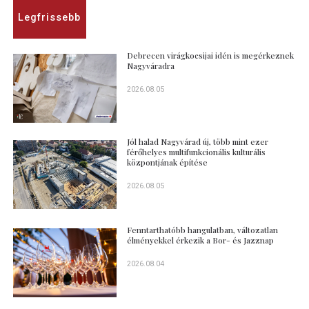
Legfrissebb
Debrecen virágkocsijai idén is megérkeznek
Nagyváradra
2026.08.05
Jól halad Nagyvárad új, több mint ezer
férőhelyes multifunkcionális kulturális
központjának építése
2026.08.05
Fenntarthatóbb hangulatban, változatlan
élményekkel érkezik a Bor- és Jazznap
2026.08.04