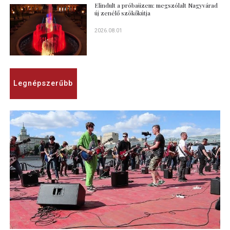
Elindult a próbaüzem: megszólalt Nagyvárad
új zenélő szökőkútja
2026.08.01
Legnépszerűbb