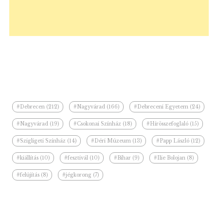
#Debrecen (212)
#Nagyvárad (166)
#Debreceni Egyetem (24)
#Nagyvárad (19)
#Csokonai Színház (18)
#Hírösszefoglaló (15)
#Szigligeti Színház (14)
#Déri Múzeum (13)
#Papp László (12)
#kiállítás (10)
#fesztivál (10)
#Bihar (9)
#Ilie Bolojan (8)
#felújítás (8)
#jégkorong (7)