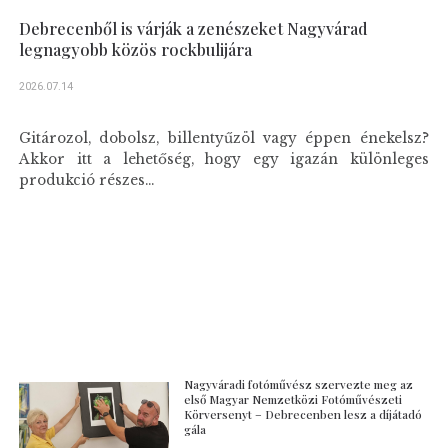
Debrecenből is várják a zenészeket Nagyvárad
legnagyobb közös rockbulijára
2026.07.14
Gitározol, dobolsz, billentyűzöl vagy éppen énekelsz?
Akkor itt a lehetőség, hogy egy igazán különleges
produkció részes...
Nagyváradi fotóművész szervezte meg az
első Magyar Nemzetközi Fotóművészeti
Körversenyt – Debrecenben lesz a díjátadó
gála