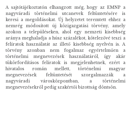
A sajtótájékoztatón elhangzott még, hogy az EMNP a
nagyváradi történelmi utcanevek feltüntetésére is
keresi a megoldásokat. Új helyzetet teremtett ehhez a
nemrég módosított új közigazgatási törvény, amely
azokon a településeken, ahol egy nemzeti kisebbség
aránya meghaladja a húsz százalékot, kötelezővé teszi a
felíratok használatát az illető kisebbség nyelvén is. A
törvény azonban nem fogalmaz egyértelműen a
történelmi megnevezések használatáról, így akár
tükörfordításos felíratok is megjelenhetnek, ezért a
hivatalos román mellett, történelmi magyar
megnevezések feltüntetését szorgalmazzák a
nagyváradi városközpontban, a történelmi
megnevezésekről pedig szakértői bizottság döntsön.