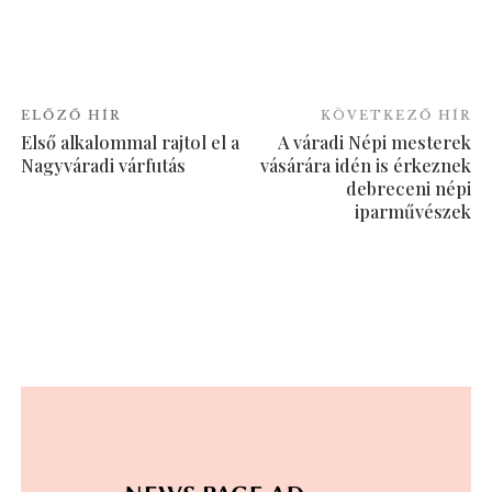
ELŐZŐ HÍR
KÖVETKEZŐ HÍR
Első alkalommal rajtol el a
A váradi Népi mesterek
Nagyváradi várfutás
vásárára idén is érkeznek
debreceni népi
iparművészek