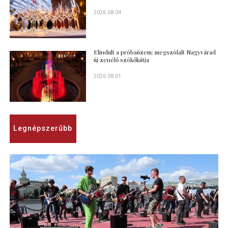
2026.08.04
Elindult a próbaüzem: megszólalt Nagyvárad
új zenélő szökőkútja
2026.08.01
Legnépszerűbb