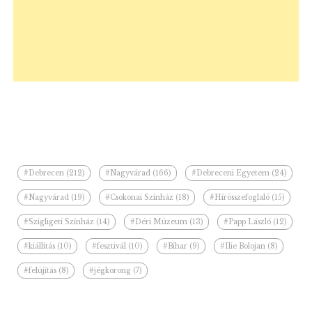
#Debrecen (212)
#Nagyvárad (166)
#Debreceni Egyetem (24)
#Nagyvárad (19)
#Csokonai Színház (18)
#Hírösszefoglaló (15)
#Szigligeti Színház (14)
#Déri Múzeum (13)
#Papp László (12)
#kiállítás (10)
#fesztivál (10)
#Bihar (9)
#Ilie Bolojan (8)
#felújítás (8)
#jégkorong (7)