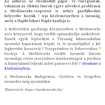
Az infláció, az elszabadult papír- és energiaárak,
valamint az ellátási láncok egyre növekvő problémái
a Mediaworks-csoportot is nehéz gazdálkodási
helyzetbe hozták ? írja közleményében a társaság,
mely a Hajdú-bihari Napló kiadója is.
A kedvezőtlen gazdasági környezetben a Mediaworks
arra kényszerül, hogy tovább optimalizálja működését.
Ennek egyik lépéseként a Társaság kihasználatlan
nyomdai kapacitásait leépíti, és öt nyomdájából a két
legkevésbé korszerűt ? Veszprémben és Debrecenben ?
bezárja. A Mediaworks tovább üzemelő három
nyomdája révén szerződéses kötelezettségeit a jövőben
is hiánytalanul teljesíti üzleti partnerei felé ?
olvasható a
közleményben.
A Mediaworks Budapesten, Győrben és Szegeden
üzemeltet még nyomdákat.
Illusztráció: https://mediaworks.hu/