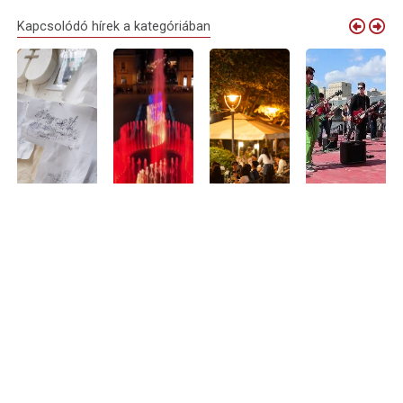
Kapcsolódó hírek a kategóriában
Debrecen
Elindult a
Nyári
Debrecenből is
virágkocsijai
próbaüzem:
sétálóutcává
várják a
idén is
megszólalt
alakul Debrecen
zenészeket
megérkeznek
Nagyvárad új
belvárosának
Nagyvárad
Nagyváradra
zenélő
egy része –
legnagyobb
szökőkútja
programokkal
közös
és teraszokkal
rockbulijára
Aug 05, 2026
várják a
Aug 01, 2026
látogatókat
Jul 14, 2026