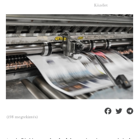
Közélet
(198 megtekintés)