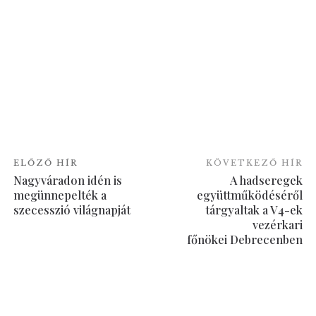
ELŐZŐ HÍR
KÖVETKEZŐ HÍR
Nagyváradon idén is
A hadseregek
megünnepelték a
együttműködéséről
szecesszió világnapját
tárgyaltak a V4-ek
vezérkari
főnökei Debrecenben