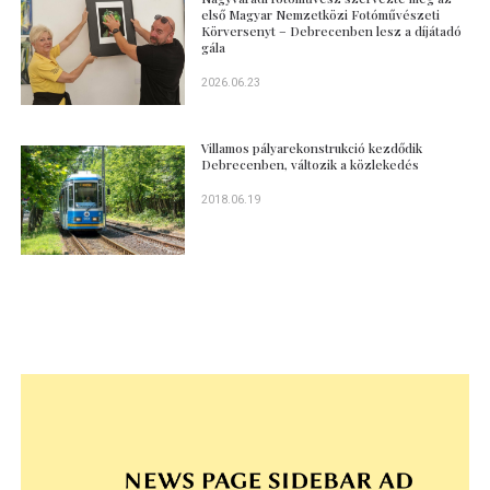
első Magyar Nemzetközi Fotóművészeti
Körversenyt – Debrecenben lesz a díjátadó
gála
2026.06.23
Villamos pályarekonstrukció kezdődik
Debrecenben, változik a közlekedés
2018.06.19