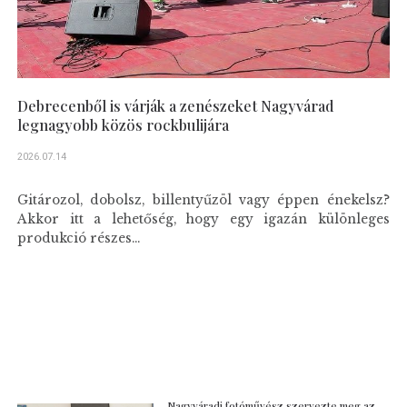
Debrecenből is várják a zenészeket Nagyvárad
legnagyobb közös rockbulijára
2026.07.14
Gitározol, dobolsz, billentyűzöl vagy éppen énekelsz?
Akkor itt a lehetőség, hogy egy igazán különleges
produkció részes...
Nagyváradi fotóművész szervezte meg az