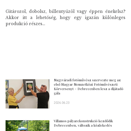
Gitározol, dobolsz, billentyűzöl vagy éppen énekelsz?
Akkor itt a lehetőség, hogy egy igazán különleges
produkció részes...
Nagyváradi fotóművész szervezte meg az
első Magyar Nemzetközi Fotóművészeti
Körversenyt – Debrecenben lesz a díjátadó
gála
2026.06.23
Villamos pályarekonstrukció kezdődik
Debrecenben, változik a közlekedés