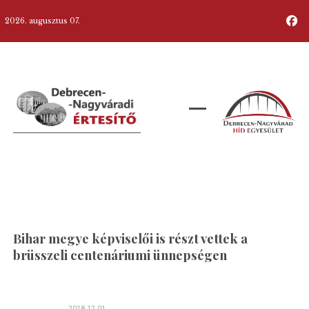
2026. augusztus 07.
Bihar megye képviselői is részt vettek a
brüsszeli centenáriumi ünnepségen
2018.12.01