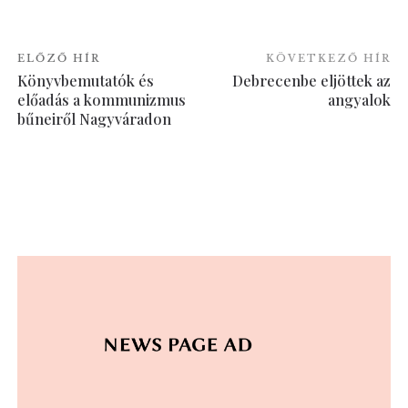
ELŐZŐ HÍR
KÖVETKEZŐ HÍR
Könyvbemutatók és
Debrecenbe eljöttek az
előadás a kommunizmus
angyalok
bűneiről Nagyváradon