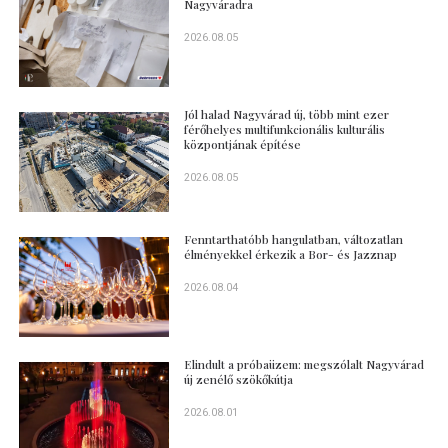
Nagyváradra
2026.08.05
Jól halad Nagyvárad új, több mint ezer
férőhelyes multifunkcionális kulturális
központjának építése
2026.08.05
Fenntarthatóbb hangulatban, változatlan
élményekkel érkezik a Bor- és Jazznap
2026.08.04
Elindult a próbaüzem: megszólalt Nagyvárad
új zenélő szökőkútja
2026.08.01