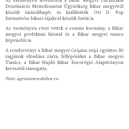
Az eseményen levetítették a Bihar Megyei Turisztikai
Desztináció Menedzsment Ügynökség Bihar megyéről
készült imázsfilmjét, és kiállították Ovi D. Pop
fotóművész bihari tájakról készült fotóit is.
Az eseményen részt vettek a román kormány, a Bihar
megyei prefektusi hivatal és a Bihar megyei tanács
képviselői is.
A rendezvényt a Bihar megyei Crişana népi együttes 30
tagjának előadása zárta, fellépésüket a Bihar megyei
Tanács, a Bihar-Hajdú Bihar Eurorégió Alapítványon
keresztül támogatta.
Fotó: agentianewsbihor.ro