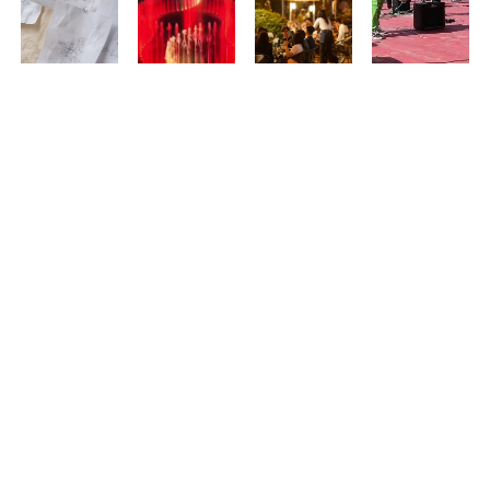
Debrecen
Elindult a
Nyári
Debrecenből is
virágkocsijai
próbaüzem:
sétálóutcává
várják a
idén is
megszólalt
alakul Debrecen
zenészeket
megérkeznek
Nagyvárad új
belvárosának
Nagyvárad
Nagyváradra
zenélő
egy része –
legnagyobb
szökőkútja
programokkal
közös
és teraszokkal
rockbulijára
Aug 05, 2026
várják a
Aug 01, 2026
látogatókat
Jul 14, 2026
Jul 15, 2026