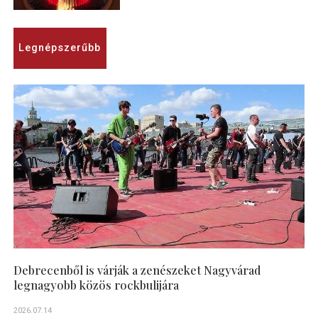
Legnépszerűbb
Debrecenből is várják a zenészeket Nagyvárad
legnagyobb közös rockbulijára
2026.07.14