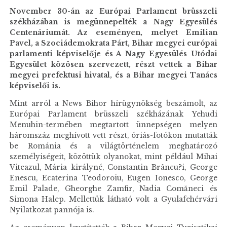
November 30-án az Európai Parlament brüsszeli
székházában is megünnepelték a Nagy Egyesülés
Centenáriumát. Az eseményen, melyet Emilian
Pavel, a Szociádemokrata Párt, Bihar megyei európai
parlamenti képviselője és A Nagy Egyesülés Utódai
Egyesület közösen szervezett, részt vettek a Bihar
megyei prefektusi hivatal, és a Bihar megyei Tanács
képviselői is.
Mint arról a News Bihor hírügynökség beszámolt, az
Európai Parlament brüsszeli székházának Yehudi
Menuhin-termében megtartott ünnepségen melyen
háromszáz meghívott vett részt, óriás-fotókon mutatták
be Románia és a világtörténelem meghatározó
személyiségeit, közöttük olyanokat, mint például Mihai
Viteazul, Mária királyné, Constantin Brâncu?i, George
Enescu, Ecaterina Teodoroiu, Eugen Ionesco, George
Emil Palade, Gheorghe Zamfir, Nadia Comăneci és
Simona Halep. Mellettük látható volt a Gyulafehérvári
Nyilatkozat pannója is.