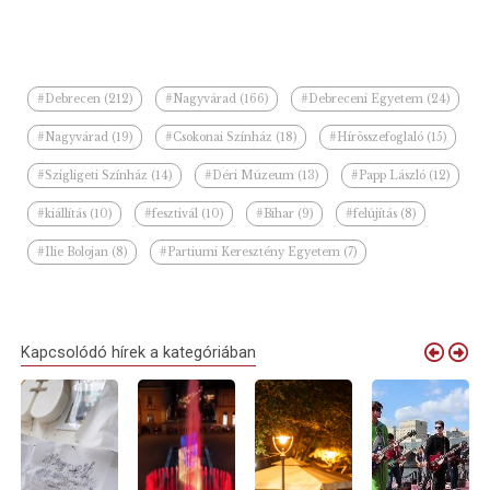
#Debrecen (212)
#Nagyvárad (166)
#Debreceni Egyetem (24)
#Nagyvárad (19)
#Csokonai Színház (18)
#Hírösszefoglaló (15)
#Szigligeti Színház (14)
#Déri Múzeum (13)
#Papp László (12)
#kiállítás (10)
#fesztivál (10)
#Bihar (9)
#felújítás (8)
#Ilie Bolojan (8)
#Partiumi Keresztény Egyetem (7)
Kapcsolódó hírek a kategóriában