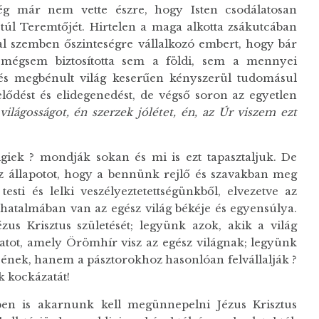
g már nem vette észre, hogy Isten csodálatosan
túl Teremtőjét. Hirtelen a maga alkotta zsákutcában
al szemben őszinteségre vállalkozó embert, hogy bár
 mégsem biztosította sem a földi, sem a mennyei
n és megbénult világ keserűen kényszerül tudomásul
telődést és elidegenedést, de végső soron az egyetlen
ilágosságot, én szerzek jólétet, én, az Úr viszem ezt
giek ? mondják sokan és mi is ezt tapasztaljuk. De
z állapotot, hogy a bennünk rejlő és szavakban meg
ti és lelki veszélyeztetettségünkből, elvezetve az
 hatalmában van az egész világ békéje és egyensúlya.
us Krisztus születését; legyünk azok, akik a világ
atot, amely Örömhír visz az egész világnak; legyünk
ének, hanem a pásztorokhoz hasonlóan felvállalják ?
k kockázatát!
en is akarnunk kell megünnepelni Jézus Krisztus