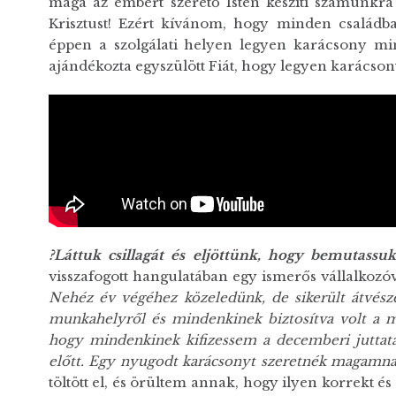
maga az embert szerető Isten készíti számunkra a
Krisztust! Ezért kívánom, hogy minden családb
éppen a szolgálati helyen legyen karácsony min
ajándékozta egyszülött Fiát, hogy legyen karácso
?Láttuk csillagát és eljöttünk, hogy bemutassu
visszafogott hangulatában egy ismerős vállalkozó
Nehéz év végéhez közeledünk, de sikerült átvésze
munkahelyről és mindenkinek biztosítva volt a 
hogy mindenkinek kifizessem a decemberi juttatás
előtt.
Egy nyugodt karácsonyt szeretnék magamna
töltött el, és örültem annak, hogy ilyen korrekt 