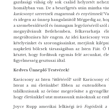
gazdasági válság oly sok család helyzetét nehe
homályban van. De a beszélgetés után mintha vi
karácsonyt szeretnék magamnak és enyéimnek!
Va
és idegen az ünnep hangulatától! Mégpedig az, ho
a szemebesülésről és önmagam legyőzéséről szól a
megnyilvánult Betlehemben, felkavarhatja éle
megváltozásra hív engem. Az idei karácsony veze
kételyeinket és szorongásainkat, merjünk kilépn
napkeleti bölcsek társaságában az Isten Fiát. Ő
késztet, hogy fordítsuk egymás felé arcunkat, él
figyelmesség gesztusai által.
Kedves Ünneplő Testvérek!
Karácsony az Isten ?ittlétéről? szól! Karácsony 
Istent a mi életünkbe! Ebben az esztendőben
találkozásnak az öröme megerősítse a gyengélked
hogy életünkkel utat mutassunk másoknak az ember
Joyce Rupp amerikai lelkiségi író
Fogódzók a 