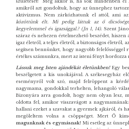
születését! Még akkor is, ha sok mindenben el ke
amikről azt gondoltuk, hogy az ünnephez tartozna
aktivizmus. Nem zárkózhatunk el attól, ami a
közöttünk élt. Mi pedig láttuk az ő dicsőségé
kegyelemmel és igazsággal.? (Jn 1, 14).
Szent Jáno
száraz és nehezen értelmezhető beszédet, hiszen a
igaz életről, a teljes életről, a biztonságos életről,
segítsen bennünket, hogy nagyobb felelősséggel r
értékes számunkra, mert az isteni fényt hordozza
Lássuk meg Isten ajándékát életünkben!
Egy bes
beszélgetett a kis unokájával. A székesegyház előt
eseményről volt szó, majd felröppent a kérd
nagymama, gondokkal terhelten, lehangoló vála
Bizonyára arra gondolt, hogy nem olyan lesz, m
oldotta fel, amikor visszavágott a nagymamának
hallani ezeket a szavakat a gyermek ajkáról, és 
megöleltem volna a csöppséget. Mert Ő kimo
magunknak és egymásnak!
Mi esetleg az ünnepl