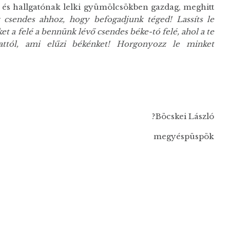
és hallgatónak lelki gyümölcsökben gazdag, meghitt
 csendes ahhoz, hogy befogadjunk téged! Lassíts le
t a felé a bennünk lévő csendes béke-tó felé, ahol a te
attól, ami elűzi békénket! Horgonyozz le minket
Böcskei László
egyéspüspök