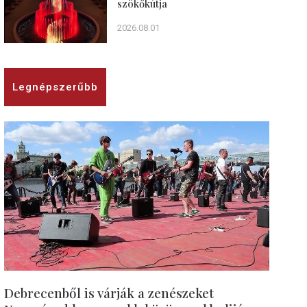
szökőkútja
2026.08.01
Legnépszerűbb
Debrecenből is várják a zenészeket