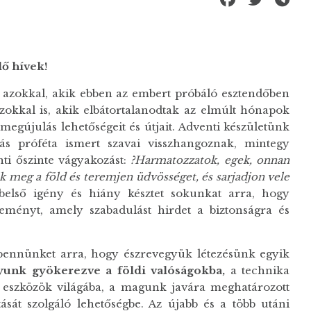
lő hívek!
azokkal, akik ebben az embert próbáló esztendőben
azokkal is, akik elbátortalanodtak az elmúlt hónapok
 megújulás lehetőségeit és útjait. Adventi készületünk
ás próféta ismert szavai visszhangoznak, mintegy
ti őszinte vágyakozást:
?Harmatozzatok, egek, onnan
jék meg a föld és teremjen üdvösséget, és sarjadjon vele
belső igény és hiány késztet sokunkat arra, hogy
ményt, amely szabadulást hirdet a biztonságra és
 bennünket arra, hogy észrevegyük létezésünk egyik
yunk gyökerezve a földi valóságokba,
a technika
eszközök világába, a magunk javára meghatározott
át szolgáló lehetőségbe. Az újabb és a több utáni