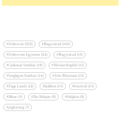
#Debrecen (212)
#Nagyvárad (166)
#Debreceni Egyetem (24)
#Nagyvárad (19)
#Csokonai Színház (18)
#Hírösszefoglaló (15)
#Szigligeti Színház (14)
#Déri Múzeum (13)
#Papp László (12)
#kiállítás (10)
#fesztivál (10)
#Bihar (9)
#Ilie Bolojan (8)
#felújítás (8)
#jégkorong (7)