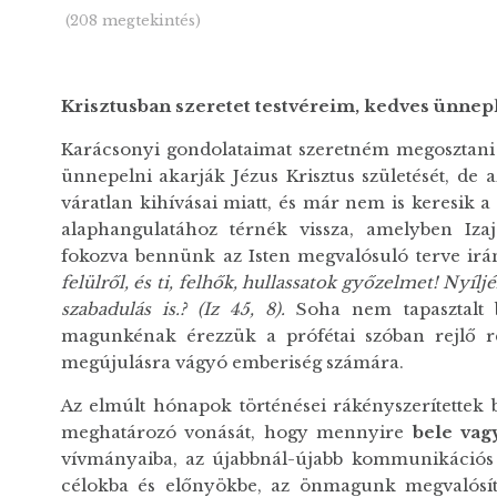
(208 megtekintés)
Krisztusban szeretet testvéreim, kedves ünnep
Karácsonyi gondolataimat szeretném megosztani 
ünnepelni akarják Jézus Krisztus születését, de 
váratlan kihívásai miatt, és már nem is keresik a
alaphangulatához térnék vissza, amelyben Izaj
fokozva bennünk az Isten megvalósuló terve irán
felülről, és ti, felhők, hullassatok győzelmet! Nyíl
szabadulás is.? (Iz 45, 8).
Soha nem tapasztalt 
magunkénak érezzük a prófétai szóban rejlő re
megújulásra vágyó emberiség számára.
Az elmúlt hónapok történései rákényszerítettek
meghatározó vonását, hogy mennyire
bele vag
vívmányaiba, az újabbnál-újabb kommunikációs 
célokba és előnyökbe, az önmagunk megvalósítás