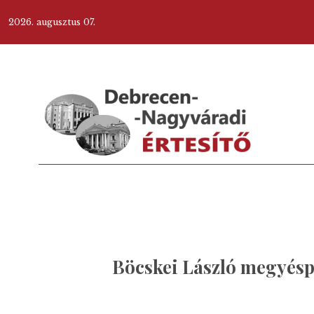
2026. augusztus 07.
Böcskei László megyésp