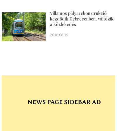
Villamos pályarekonstrukció
kezdődik Debrecenben, változik
a közlekedés
2018.06.19