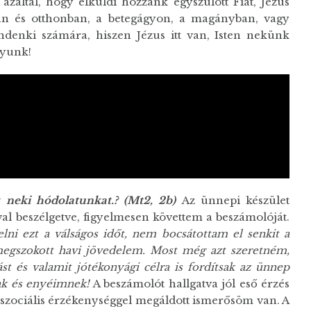
záltal, hogy elküldi hozzánk egyszülött Fiát, Jézus
an és otthonban, a betegágyon, a magányban, vagy
denki számára, hiszen Jézus itt van, Isten nekünk
nyunk!
k neki hódolatunkat.? (Mt2, 2b)
Az ünnepi készület
val beszélgetve, figyelmesen követtem a beszámolóját.
lni ezt a válságos időt, nem bocsátottam el senkit a
megszokott havi jövedelem. Most még azt szeretném,
t és valamit jótékonyági célra is fordítsak az ünnep
k és enyéimnek!
A beszámolót hallgatva jól eső érzés
és szociális érzékenységgel megáldott ismerősöm van. A