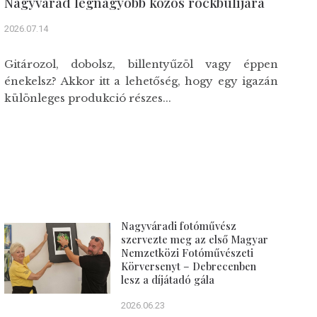
Nagyvárad legnagyobb közös rockbulijára
2026.07.14
Gitározol, dobolsz, billentyűzöl vagy éppen
énekelsz? Akkor itt a lehetőség, hogy egy igazán
különleges produkció részes...
Nagyváradi fotóművész
szervezte meg az első Magyar
Nemzetközi Fotóművészeti
Körversenyt – Debrecenben
lesz a díjátadó gála
2026.06.23