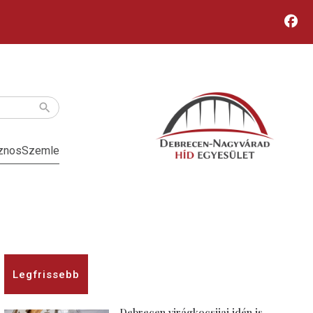
znos
Szemle
Legfrissebb
Debrecen virágkocsijai idén is