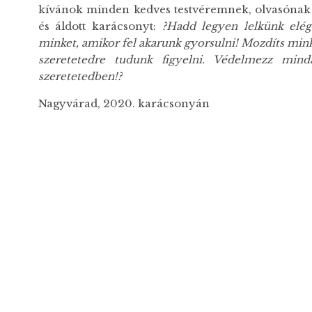
kívánok minden kedves testvéremnek, olvasónak 
és áldott karácsonyt:
?Hadd legyen lelkünk elég
minket, amikor fel akarunk gyorsulni! Mozdíts minke
szeretetedre tudunk figyelni. Védelmezz mind
szeretetedben!?
Nagyvárad, 2020. karácsonyán
?
m