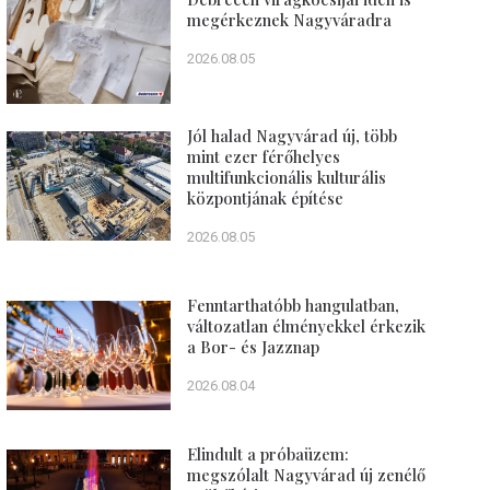
megérkeznek Nagyváradra
2026.08.05
Jól halad Nagyvárad új, több
mint ezer férőhelyes
multifunkcionális kulturális
központjának építése
2026.08.05
Fenntarthatóbb hangulatban,
változatlan élményekkel érkezik
a Bor- és Jazznap
2026.08.04
Elindult a próbaüzem:
megszólalt Nagyvárad új zenélő