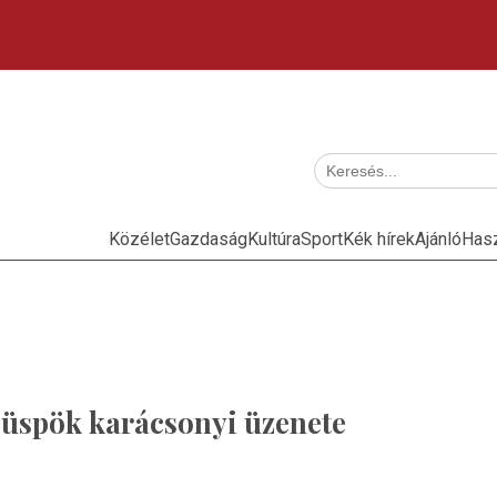
Közélet
Gazdaság
Kultúra
Sport
Kék hírek
Ajánló
Has
üspök karácsonyi üzenete