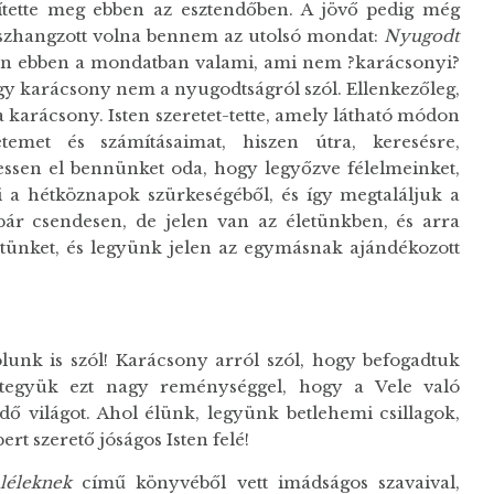
zítette meg ebben az esztendőben. A jövő pedig még
sszhangzott volna bennem az utolsó mondat:
Nyugodt
n ebben a mondatban valami, ami nem ?karácsonyi?
gy karácsony nem a nyugodtságról szól. Ellenkezőleg,
 karácsony. Isten szeretet-tette, amely látható módon
temet és számításaimat, hiszen útra, keresésre,
ssen el bennünket oda, hogy legyőzve félelmeinket,
i a hétköznapok szürkeségéből, és így megtaláljuk a
 bár csendesen, de jelen van az életünkben, és arra
etünket, és legyünk jelen az egymásnak ajándékozott
rólunk is szól! Karácsony arról szól, hogy befogadtuk
 tegyük ezt nagy reménységgel, hogy a Vele való
ő világot. Ahol élünk, legyünk betlehemi csillagok,
t szerető jóságos Isten felé!
léleknek
című könyvéből vett imádságos szavaival,