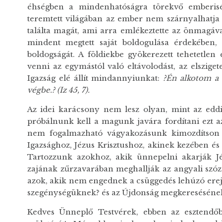
éhségben a mindenhatóságra törekvő emberisé
teremtett világában az ember nem szárnyalhatja 
találta magát, ami arra emlékeztette az önmagáv
mindent megtett saját boldogulása érdekében,
boldogságát. A földiekbe gyökerezett tehetetle
venni az egymástól való eltávolodást, az elszige
Igazság elé állít mindannyiunkat:
?Én alkotom a v
végbe.? (Iz 45, 7).
Az idei karácsony nem lesz olyan, mint az eddi
próbálnunk kell a magunk javára fordítani ezt a
nem fogalmazható vágyakozásunk kimozdítson tes
Igazsághoz, Jézus Krisztushoz, akinek kezében és
Tartozzunk azokhoz, akik ünnepelni akarják Jéz
zajának zűrzavarában meghallják az angyali szóz
azok, akik nem engednek a csüggedés lehúzó erej
szegénységüknek? és az Újdonság megkereséséne
Kedves Ünneplő Testvérek, ebben az esztendőb