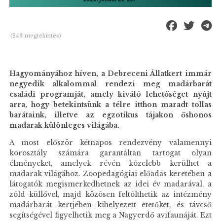
(248 megtekintés)
Hagyományához híven, a Debreceni Állatkert immár
negyedik alkalommal rendezi meg madárbarát
családi programját, amely kiváló lehetőséget nyújt
arra, hogy betekintsünk a télre itthon maradt tollas
barátaink, illetve az egzotikus tájakon őshonos
madarak különleges világába.
A most először kétnapos rendezvény valamennyi
korosztály számára garantáltan tartogat olyan
élményeket, amelyek révén közelebb kerülhet a
madarak világához. Zoopedagógiai előadás keretében a
látogatók megismerkedhetnek az idei év madarával, a
zöld küllővel, majd közösen feltölthetik az intézmény
madárbarát kertjében kihelyezett etetőket, és távcső
segítségével figyelhetik meg a Nagyerdő avifaunáját. Ezt