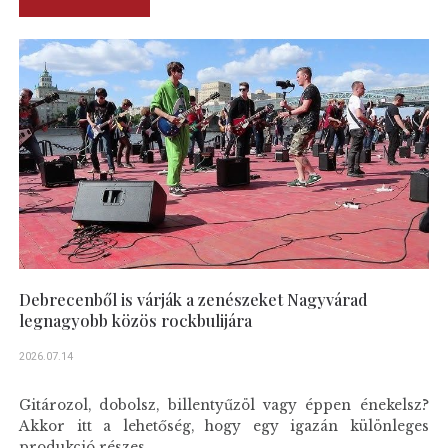
Debrecenből is várják a zenészeket Nagyvárad
legnagyobb közös rockbulijára
2026.07.14
Gitározol, dobolsz, billentyűzöl vagy éppen énekelsz?
Akkor itt a lehetőség, hogy egy igazán különleges
produkció részes...