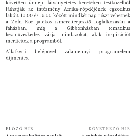
követően ünnepi látványetetés keretében testközelből
láthatják az intézmény Afrika-röpdéjének egzotikus
lakóit. 10:00 és 13:00 között mindkét nap részt vehetnek
a Zöld Kör játékos ismeretterjesztő foglalkozásán a
faházban, míg a Gibbonházban tematikus
kézműveskedés várja mindazokat, akik inspirációt
merítettek a programból.
Állatkerti belépővel valamennyi programelem
díjmentes.
ELŐZŐ HÍR
KÖVETKEZŐ HÍR
A magyar kultúra napjait
A színház névadójára,