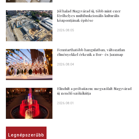
Jól halad Nagyvárad új, több mint ezer
férőhelyes multifunkcionális kulturális
központjának építése
2026.08.05
Fenntarthatóbb hangulatban, változatlan
élményekkel érkezik a Bor- és Jazznap
2026.08.04
Elindult a próbaüzem: megszólalt Nagyvárad
új zenélő szökőkútja
2026.08.01
Legnépszerűbb