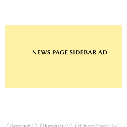
#Debrecen (212)
#Nagyvárad (166)
#Debreceni Egyetem (24)