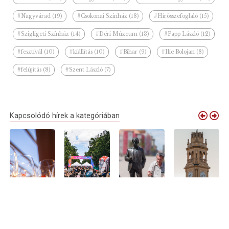
#Nagyvárad (19)
#Csokonai Színház (18)
#Hírösszefoglaló (15)
#Szigligeti Színház (14)
#Déri Múzeum (13)
#Papp László (12)
#fesztivál (10)
#kiállítás (10)
#Bihar (9)
#Ilie Bolojan (8)
#felújítás (8)
#Szent László (7)
Kapcsolódó hírek a kategóriában