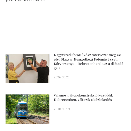
Nagyváradi fotóművész szervezte meg az
első Magyar Nemzetközi Fotóművészeti
Körversenyt – Debrecenben lesz a díjátadó
gála
2026.06.23
Villamos pályarekonstrukció kezdődik
Debrecenben, változik a közlekedés
2018.06.19