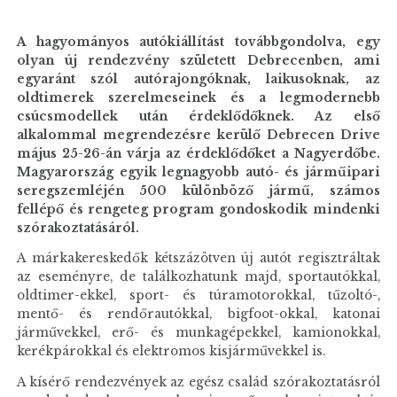
A hagyományos autókiállítást továbbgondolva, egy
olyan új rendezvény született Debrecenben, ami
egyaránt szól autórajongóknak, laikusoknak, az
oldtimerek szerelmeseinek és a legmodernebb
csúcsmodellek után érdeklődőknek. Az első
alkalommal megrendezésre kerülő Debrecen Drive
május 25-26-án várja az érdeklődőket a Nagyerdőbe.
Magyarország egyik legnagyobb autó- és járműipari
seregszemléjén 500 különböző jármű, számos
fellépő és rengeteg program gondoskodik mindenki
szórakoztatásáról.
A márkakereskedők kétszázötven új autót regisztráltak
az eseményre, de találkozhatunk majd, sportautókkal,
oldtimer-ekkel, sport- és túramotorokkal, tűzoltó-,
mentő- és rendőrautókkal, bigfoot-okkal, katonai
járművekkel, erő- és munkagépekkel, kamionokkal,
kerékpárokkal és elektromos kisjárművekkel is.
A kísérő rendezvények az egész család szórakoztatásról