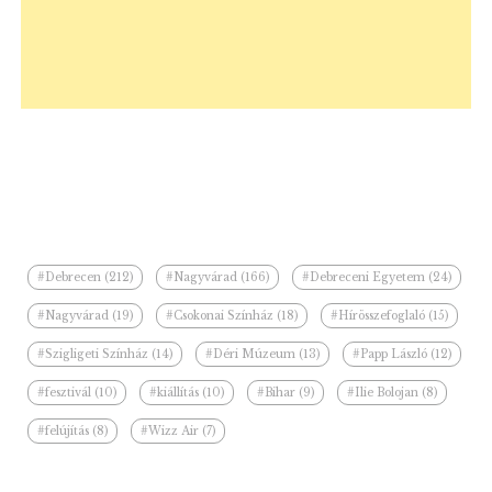
#Debrecen (212)
#Nagyvárad (166)
#Debreceni Egyetem (24)
#Nagyvárad (19)
#Csokonai Színház (18)
#Hírösszefoglaló (15)
#Szigligeti Színház (14)
#Déri Múzeum (13)
#Papp László (12)
#fesztivál (10)
#kiállítás (10)
#Bihar (9)
#Ilie Bolojan (8)
#felújítás (8)
#Wizz Air (7)