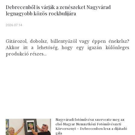
Debrecenből is várják a zenészeket Nagyvárad
legnagyobb közös rockbulijára
2026.07.14
Gitározol, dobolsz, billentyűzöl vagy éppen énekelsz?
Akkor itt a lehetőség, hogy egy igazán különleges
produkció részes...
Nagyváradi fotóművész szervezte meg az
első Magyar Nemzetközi Fotóművészeti
Körversenyt – Debrecenben lesz a díjátadó
gála