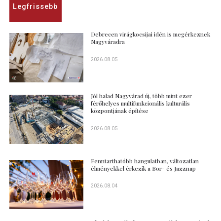
Legfrissebb
Debrecen virágkocsijai idén is megérkeznek
Nagyváradra
2026.08.05
Jól halad Nagyvárad új, több mint ezer
férőhelyes multifunkcionális kulturális
központjának építése
2026.08.05
Fenntarthatóbb hangulatban, változatlan
élményekkel érkezik a Bor- és Jazznap
2026.08.04