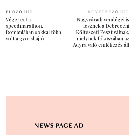
ELŐZŐ HÍR
KÖVETKEZŐ HÍR
Véget ért a
Nagyváradi vendégei is
speedmarathon,
lesznek a Debreceni
Romániában sokkal több
Költészeti Fesztiválnak,
volt a gyorshajtó
melynek fókuszában az
Adyra való emlékezés áll