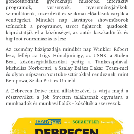
gondoskodnak: gyereknapi műsorok, interaktív
programok, versenyek, nyereményjátékok,
szimulátorok, közérdekű és szakmai előadások várják a
vendégeket. Mindkét nap látványos showműsorok
színesítik a programot, street fighterek, quadosok,
kápráztatják el a közönséget, az autós kaszkadőrök és
big foot roncsmászás is lesz.
Az esemény házigazdája mindkét nap Winkler Róbert
lesz, fellép az Irigy Hónaljmirigy, az USNK, a Stolen
Beat, közönségtalálkozókat pedig a Tankcsapdával,
Michelisz Norberttel, a Szalay Balázs Dakar Team-mel
és olyan népszerű YouTube-sztárokkal rendeznek, mint
Benipowa, Szalai Pisti és Unfield.
A Debrecen Drive mini állásbörzével is várja majd a
résztvevőket: a Job Streeten találhatnak egymásra a
munkaadók és munkavállalók - közölték a szervezők.