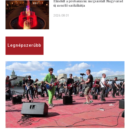
Elindult a próbaüzem: megszólalt Nagyvárad
új zenélő szökőkútja
2026.08.01
Legnépszerűbb