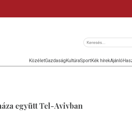
Közélet
Gazdaság
Kultúra
Sport
Kék hírek
Ajánló
Has
áza együtt Tel-Avivban