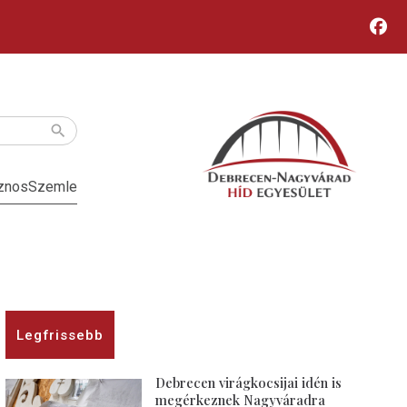
znos
Szemle
Legfrissebb
Debrecen virágkocsijai idén is
megérkeznek Nagyváradra