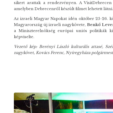
sikert arattak a rendezvényen. A VisitDebrece
amelyben Debrecenről készült filmet lehetett látni.
Az izraeli Magyar Napokat idén október 25-26. k
Magyarország új izraeli nagykövete,
Benkő Leve
a Miniszterelnökség európai uniós politikák kia
képviselte.
Vezető kép: Berényi László kulturális attasé, S
nagykövet, Kovács Ferenc, Nyíregyháza polgármes