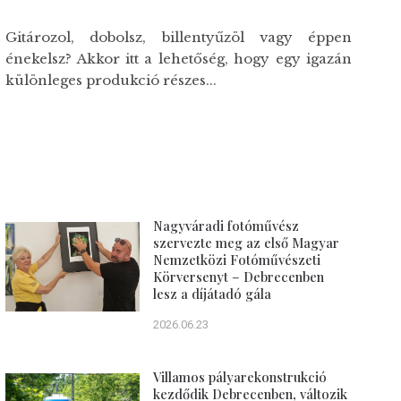
Gitározol, dobolsz, billentyűzöl vagy éppen
énekelsz? Akkor itt a lehetőség, hogy egy igazán
különleges produkció részes...
Nagyváradi fotóművész
szervezte meg az első Magyar
Nemzetközi Fotóművészeti
Körversenyt – Debrecenben
lesz a díjátadó gála
2026.06.23
Villamos pályarekonstrukció
kezdődik Debrecenben, változik