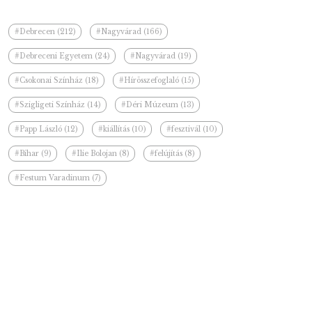
#Debrecen (212)
#Nagyvárad (166)
#Debreceni Egyetem (24)
#Nagyvárad (19)
#Csokonai Színház (18)
#Hírösszefoglaló (15)
#Szigligeti Színház (14)
#Déri Múzeum (13)
#Papp László (12)
#kiállítás (10)
#fesztivál (10)
#Bihar (9)
#Ilie Bolojan (8)
#felújítás (8)
#Festum Varadinum (7)