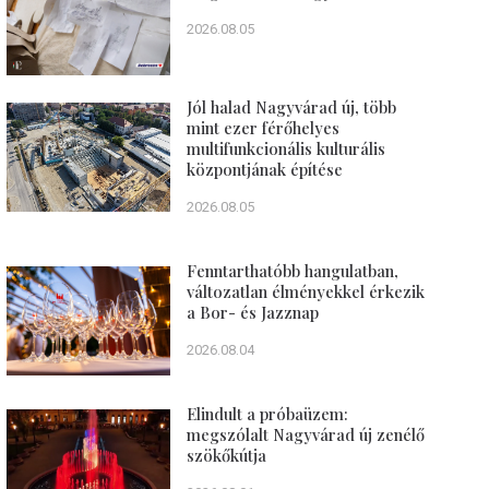
2026.08.05
Jól halad Nagyvárad új, több
mint ezer férőhelyes
multifunkcionális kulturális
központjának építése
2026.08.05
Fenntarthatóbb hangulatban,
változatlan élményekkel érkezik
a Bor- és Jazznap
2026.08.04
Elindult a próbaüzem:
megszólalt Nagyvárad új zenélő
szökőkútja