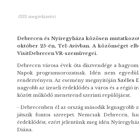
(232 megtekintés)
Debrecen és Nyíregyháza közösen mutatkozot
október 25-én, Tel-Avivban. A közönséget elb
VisitDebrecen VR-szemüvegei.
Debrecen városa évek óta díszvendége a hagyom
Napok programsorozatnak. Idén nem egyedül
rendezvényen. Az esemény megnyitóján
Széles 
nagyobb az izraeli érdeklődés a város és a régió 
között működő menetrend szerinti repülőjárat.
- Debrecenben él az ország második legnagyobb zs
játszik fontos szerepet. Nemcsak Debrecen, ha
érdeklődést, ezért jelentünk meg idén Nyíregyhá
Diána.