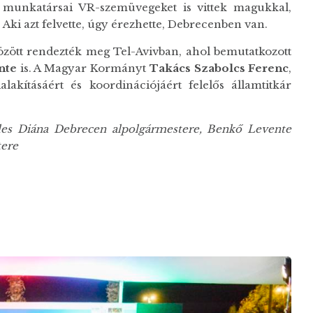
n munkatársai VR-szemüvegeket is vittek magukkal,
 Aki azt felvette, úgy érezhette, Debrecenben van.
özött rendezték meg Tel-Avivban, ahol bemutatkozott
nte
is. A Magyar Kormányt
Takács Szabolcs Ferenc
,
lakításáért és koordinációjáért felelős államtitkár
zéles Diána Debrecen alpolgármestere, Benkő Levente
tere