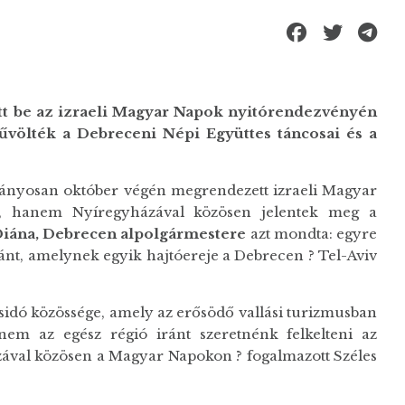
t be az izraeli Magyar Napok nyitórendezvényén
űvölték a Debreceni Népi Együttes táncosai és a
ányosan október végén megrendezett izraeli Magyar
, hanem Nyíregyházával közösen jelentek meg a
Diána, Debrecen alpolgármestere
azt mondta: egyre
iránt, amelynek egyik hajtóereje a Debrecen ? Tel-Aviv
idó közössége, amely az erősödő vallási turizmusban
nem az egész régió iránt szeretnénk felkelteni az
zával közösen a Magyar Napokon ? fogalmazott Széles