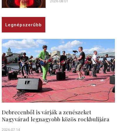
2026.08.01
Legnépszerűbb
Debrecenből is várják a zenészeket
Nagyvárad legnagyobb közös rockbulijára
2026.07.14