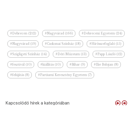
#Debrecen (212)
#Nagyvárad (166)
#Debreceni Egyetem (24)
#Nagyvárad (19)
#Csokonai Színház (18)
#Hírösszefoglaló (15)
#Szigligeti Színház (14)
#Déri Múzeum (13)
#Papp László (12)
#fesztivál (10)
#kiállítás (10)
#Bihar (9)
#Ilie Bolojan (8)
#felújítás (8)
#Partiumi Keresztény Egyetem (7)
Kapcsolódó hírek a kategóriában