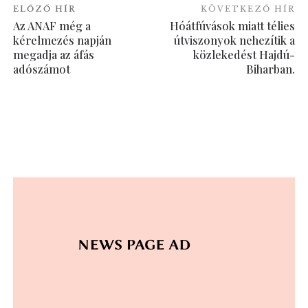
ELŐZŐ HÍR
KÖVETKEZŐ HÍR
Az ANAF még a
Hóátfúvások miatt télies
kérelmezés napján
útviszonyok nehezítik a
megadja az áfás
közlekedést Hajdú-
adószámot
Biharban.