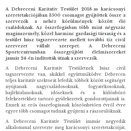
A Debreceni Karitatív Testület 2018-as karácsonyi
szeretetakciójában 3500 csomagot gyűjtöttek össze a
szervezők a nehéz körülmények között élő
családoknak. Az összefogásban több mint négyszáz
magánszemély, közel harminc gazdasági társaság és a
testület húsz tagszervezete mellett további tíz civil
szervezet vállalt szerepet. A Debreceni
Sportcentrumban összegyűjtött élelmiszereket
január 24-én indították útnak a szervezők
A Debreceni Karitatív Testületnek húsz civil
tagszervezete van, akikkel együttműködve Debrecen
teljes karitatív szektorát lefedik, többek között segítséget
nyújtanak nagycsaládosoknak, fogyatékosoknak,
hajléktalanoknak, időseknek és a különböző
felekezetekhez tartozó gyülekezetek gondozottjainak is.
Ennek az erős összefogásnak köszönhetően évről évre
egyre több csomagot tudnak gyűjteni a rászorulóknak.
A Debreceni Karitatív Testület immár negyedik
alkalommal szervezte meg karácsonyi szeretetakcióját,