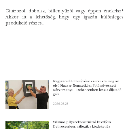
Gitározol, dobolsz, billentyűzöl vagy éppen énekelsz?
Akkor itt a lehetőség, hogy egy igazán különleges
produkció részes...
Nagyváradi fotóművész szervezte meg az
első Magyar Nemzetközi Fotóművészeti
Körversenyt – Debrecenben lesz a díjátadó
gála
2026.06.23
Villamos pályarekonstrukció kezdődik
Debrecenben, változik a közlekedés