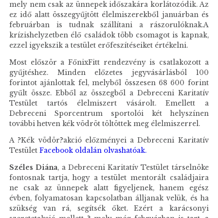
mely nem csak az ünnepek időszakára korlátozódik. Az
ez idő alatt összegyűjtött élelmiszerekből januárban és
februárban is tudnak szállítani a rászorulóknak.A
krízishelyzetben élő családok több csomagot is kapnak,
ezzel igyekszik a testület erőfeszítéseiket értékelni.
Most először a FőnixFitt rendezvény is csatlakozott a
gyűjtéshez. Minden előzetes jegyvásárlásból 100
forintot ajánlottak fel, melyből összesen 68 600 forint
gyűlt össze. Ebből az összegből a Debreceni Karitatív
Testület tartós élelmiszert vásárolt. Emellett a
Debreceni Sporcentrum sportolói két helyszínen
további hetven kék vödröt töltöttek meg élelmiszerrel.
A ?Kék vödör?akció előzményei a Debreceni Karitatív
Testület
Facebook oldalán olvashatóak.
Széles Diána
, a Debreceni Karitatív Testület társelnöke
fontosnak tartja, hogy a testület mentorált családjaira
ne csak az ünnepek alatt figyeljenek, hanem egész
évben, folyamatosan kapcsolatban álljanak velük, és ha
szükség van rá, segítsék őket. Ezért a karácsonyi