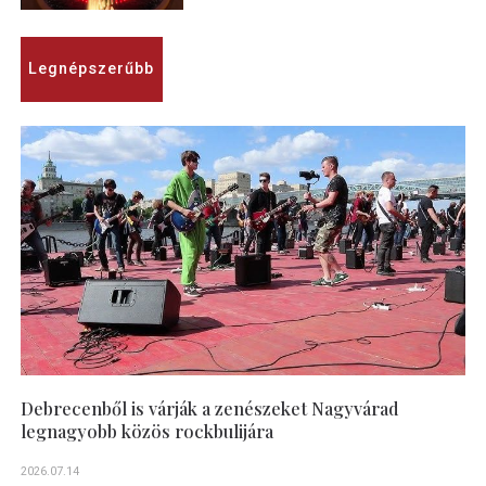
Legnépszerűbb
Debrecenből is várják a zenészeket Nagyvárad
legnagyobb közös rockbulijára
2026.07.14