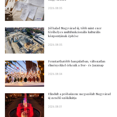
2026.08.05
Jól halad Nagyvárad új, több mint ezer
férőhelyes multifunkcionális kulturális
központjának építése
2026.08.05
Fenntarthatóbb hangulatban, változatlan
élményekkel érkezik a Bor- és Jazznap
2026.08.04
Elindult a próbaüzem: megszólalt Nagyvárad
új zenélő szökőkútja
2026.08.01