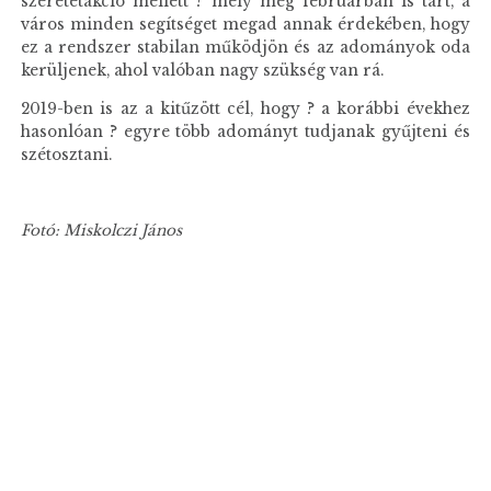
szeretetakció mellett ? mely még februárban is tart, a
város minden segítséget megad annak érdekében, hogy
ez a rendszer stabilan működjön és az adományok oda
kerüljenek, ahol valóban nagy szükség van rá.
2019-ben is az a kitűzött cél, hogy ? a korábbi évekhez
hasonlóan ? egyre több adományt tudjanak gyűjteni és
szétosztani.
Fotó: Miskolczi János