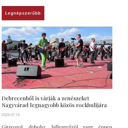
Legnépszerűbb
Debrecenből is várják a zenészeket
Nagyvárad legnagyobb közös rockbulijára
2026.07.14
Gitározol, dobolsz, billentyűzöl vagy éppen