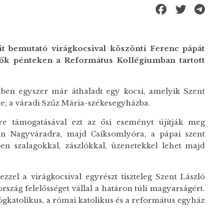
it bemutató virágkocsival köszönti Ferenc pápát
ők pénteken a Református Kollégiumban tartott
ben egyszer már áthaladt egy kocsi, amelyik Szent
re, a váradi Szűz Mária-székesegyházba.
re támogatásával ezt az ősi eseményt újítják meg
n Nagyváradra, majd Csíksomlyóra, a pápai szent
en szalagokkal, zászlókkal, üzenetekkel lehet majd
zel a virágkocsival egyrészt tiszteleg Szent László
rszág felelősséget vállal a határon túli magyarságért.
ögkatolikus, a római katolikus és a református egyház