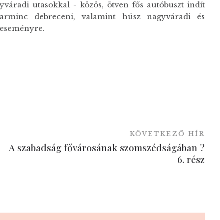
váradi utasokkal - közös, ötven fős autóbuszt indít
harminc debreceni, valamint húsz nagyváradi és
i eseményre.
KÖVETKEZŐ HÍR
A szabadság fővárosának szomszédságában ?
6. rész