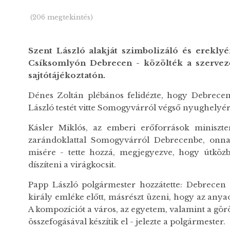
(206 megtekintés)
Szent László alakját szimbolizáló és ereklyé
Csíksomlyón Debrecen - közölték a szervez
sajtótájékoztatón.
Dénes Zoltán plébános felidézte, hogy Debrecen
László testét vitte Somogyvárról végső nyughelyé
Kásler Miklós, az emberi erőforrások miniszte
zarándoklattal Somogyvárról Debrecenbe, onna
misére - tette hozzá, megjegyezve, hogy útközb
díszíteni a virágkocsit.
Papp László polgármester hozzátette: Debrecen ez
király emléke előtt, másrészt üzeni, hogy az anyao
A kompozíciót a város, az egyetem, valamint a gör
összefogásával készítik el - jelezte a polgármester.