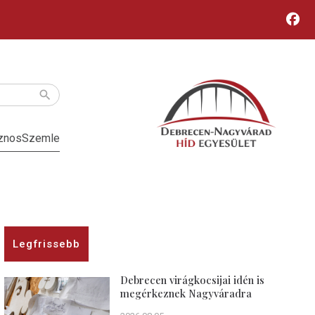
znos
Szemle
Legfrissebb
Debrecen virágkocsijai idén is
megérkeznek Nagyváradra