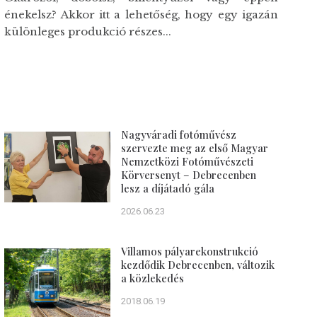
énekelsz? Akkor itt a lehetőség, hogy egy igazán
különleges produkció részes...
Nagyváradi fotóművész
szervezte meg az első Magyar
Nemzetközi Fotóművészeti
Körversenyt – Debrecenben
lesz a díjátadó gála
2026.06.23
Villamos pályarekonstrukció
kezdődik Debrecenben, változik
a közlekedés
2018.06.19