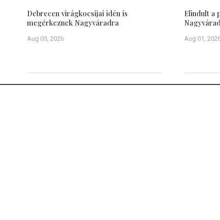
Debrecen virágkocsijai idén is
Elindult a
megérkeznek Nagyváradra
Nagyvárad 
Aug 05, 2026
Aug 01, 202
A Debrecen-Nagyváradi Értesítő célja: értesíteni Debrecen és
őket kölcsönösen érintő, számukra fontos közérdekű informáci
közigazgatási-, politikai-, gazdasági-, kulturális-, sport- és
Igyekszik naprakész tájékoztatást nyújtani minden olyan helyi, 
amely a két város lakosságának életét, egymáshoz fűződő ka
vagy befolyásolhatja. Legyen szó magán- vagy közügyekről, a
tekinti az egymás városaiba utazókat segíteni céljaik eléréséb
a híd szerepét betölteni a román-magyar határ két oldalán
közösségek között.