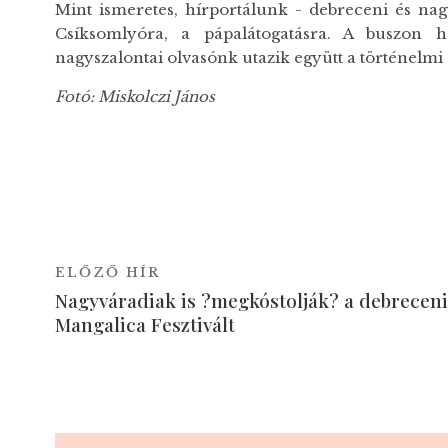
Mint ismeretes, hírportálunk - debreceni és nagy
Csíksomlyóra, a pápalátogatásra. A buszon 
nagyszalontai olvasónk utazik együtt a történelm
Fotó: Miskolczi János
ELŐZŐ HÍR
Nagyváradiak is ?megkóstolják? a debreceni
Mangalica Fesztivált