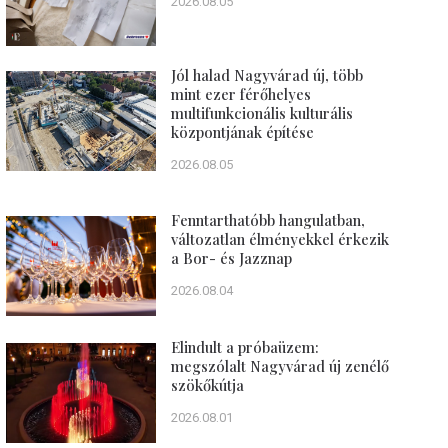
2026.08.05
Jól halad Nagyvárad új, több
mint ezer férőhelyes
multifunkcionális kulturális
központjának építése
2026.08.05
Fenntarthatóbb hangulatban,
változatlan élményekkel érkezik
a Bor- és Jazznap
2026.08.04
Elindult a próbaüzem:
megszólalt Nagyvárad új zenélő
szökőkútja
2026.08.01