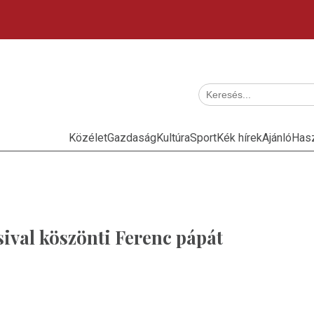
Közélet
Gazdaság
Kultúra
Sport
Kék hírek
Ajánló
Has
ival köszönti Ferenc pápát