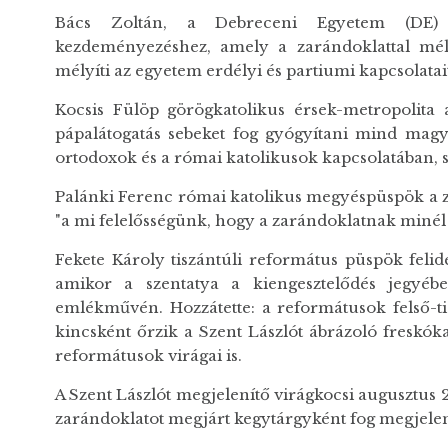
Bács Zoltán, a Debreceni Egyetem (DE) k
kezdeményezéshez, amely a zarándoklattal mél
mélyíti az egyetem erdélyi és partiumi kapcsolatai
Kocsis Fülöp görögkatolikus érsek-metropolita a
pápalátogatás sebeket fog gyógyítani mind mag
ortodoxok és a római katolikusok kapcsolatában, s
Palánki Ferenc római katolikus megyéspüspök a za
"a mi felelősségünk, hogy a zarándoklatnak minél 
Fekete Károly tiszántúli református püspök felidé
amikor a szentatya a kiengesztelődés jegyébe
emlékművén. Hozzátette: a reformátusok felső-ti
kincsként őrzik a Szent Lászlót ábrázoló freskóka
reformátusok virágai is.
A Szent Lászlót megjelenítő virágkocsi augusztus
zarándoklatot megjárt kegytárgyként fog megjelenni