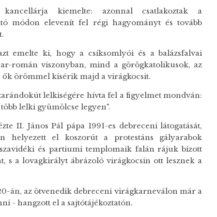
ancellárja kiemelte: azonnal csatlakoztak a
tó módon elevenít fel régi hagyományt és tovább
t.
zt emelte ki, hogy a csíksomlyói és a balázsfalvai
yar-román viszonyban, mind a görögkatolikusok, az
 ők örömmel kísérik majd a virágkocsit.
rándokút lelkiségére hívta fel a figyelmet mondván:
több lelki gyümölcse legyen".
zte II. János Pál pápa 1991-es debreceni látogatását,
n helyezett el koszorút a protestáns gályarabok
szavidéki és partiumi templomaik falán rájuk bízott
t, s a lovagkirályt ábrázoló virágkocsin ott lesznek a
 20-án, az ötvenedik debreceni virágkarneválon már a
 - hangzott el a sajtótájékoztatón.