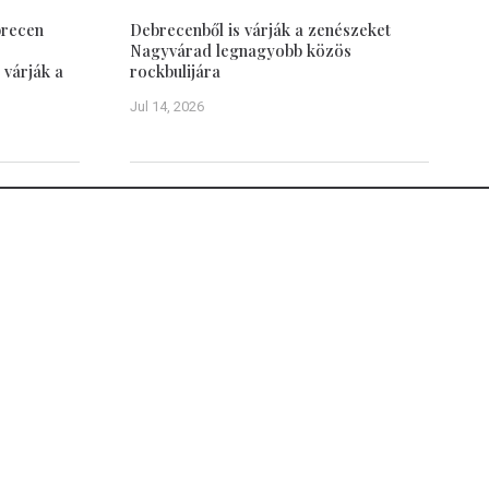
brecen
Debrecenből is várják a zenészeket
Nagyvárad legnagyobb közös
 várják a
rockbulijára
Jul 14, 2026
Debrecen–Nagyvárad
Tudástár
Testvérvárosok
Közös múlt
vasói
Emlékezet
sről
Debrecen múltja
Debrecen jelene
Debreceni képeslapok (képgaléria)
Nagyvárad múltja