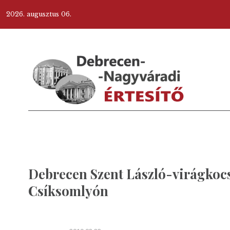
2026. augusztus 06.
Debrecen Szent László-virágkocs
Csíksomlyón