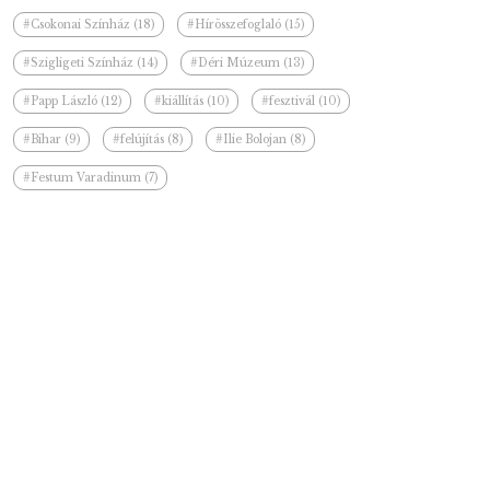
#Csokonai Színház (18)
#Hírösszefoglaló (15)
#Szigligeti Színház (14)
#Déri Múzeum (13)
#Papp László (12)
#kiállítás (10)
#fesztivál (10)
#Bihar (9)
#felújítás (8)
#Ilie Bolojan (8)
#Festum Varadinum (7)