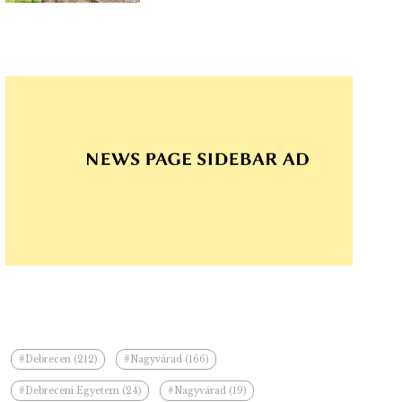
#Debrecen (212)
#Nagyvárad (166)
#Debreceni Egyetem (24)
#Nagyvárad (19)