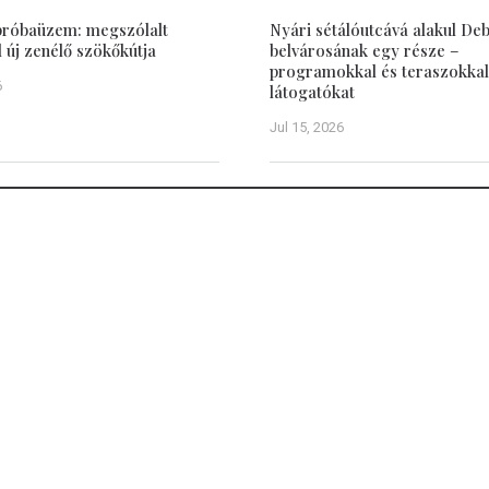
 próbaüzem: megszólalt
Nyári sétálóutcává alakul De
új zenélő szökőkútja
belvárosának egy része –
programokkal és teraszokkal
6
látogatókat
Jul 15, 2026
Hasznos
ÁSZF, Adatbiztonság
Impresszum
 Nagyvárad polgárait az
ókról, törvényhozási-,
Médiaajánlat
 közéleti eseményekről.
Szabályzat a jogellenes ol
megyei és régiós hírről,
hozzászólásokkal szembeni fellépé
pcsolatát befolyásolja
 hírportál feladatának
en. Ugyanakkor szeretné
 található, szomszédos