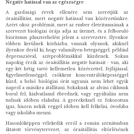
Negatív hatással van az egészségre
A gazdasági érvek ellenére sem szeretjük az
óraátállítást, mert negatív hatással van közérzetünkre.
Azért okoz problémát, mert az ember életritmusának a
szervezet biológiai órája adja az ütemét, és a felboruló
bioritmus pluszterhelést jelent a szervezetre. Ilyenkor
többen kerülnek kórházba, vannak olyanok, akiknél
ilyenkor derül ki, hogy valamilyen betegséggel, például
depresszióval, szívproblémákkal küzdenek. Sokan
napokig érzik az óraátállítás negatív hatásait - van, aki
egy-két hétig tartó kellemetlen közérzettel, fejfájással,
figyelmetlenséggel, csökkent koncentrálóképességgel
küzd, a belső biológiai órát ugyanis nem lehet egyik
napról a másikra átállítani. Sokaknak az alvási ciklusuk
borul fel, kialvatlanul ébrednek, vagy egyáltalán nem
tudnak időben elaludni. A gyerekeknél ez fokozottan
igaz, hiszen nekik reggel időben kell felkelni, óvodába
vagy iskolába menni.
Hasonlóképpen vélekedik erről a román szenátusban
iktatott törvénytervezet, az óraátállítás eltörlésének