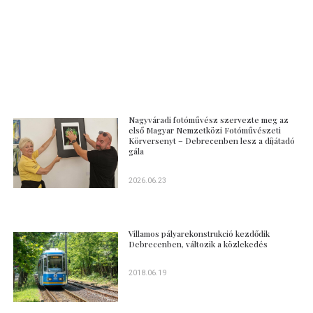
Nagyváradi fotóművész szervezte meg az
első Magyar Nemzetközi Fotóművészeti
Körversenyt – Debrecenben lesz a díjátadó
gála
2026.06.23
Villamos pályarekonstrukció kezdődik
Debrecenben, változik a közlekedés
2018.06.19