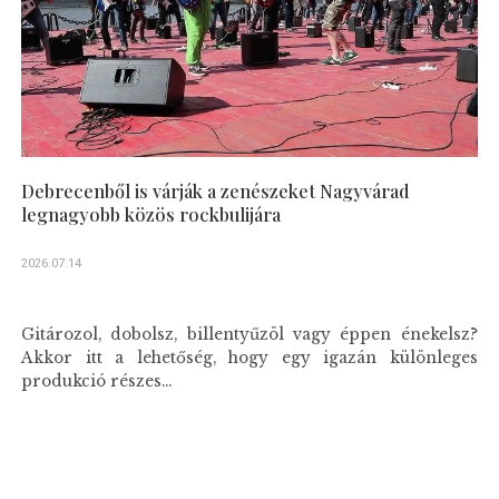
Debrecenből is várják a zenészeket Nagyvárad
legnagyobb közös rockbulijára
2026.07.14
Gitározol, dobolsz, billentyűzöl vagy éppen énekelsz?
Akkor itt a lehetőség, hogy egy igazán különleges
produkció részes...