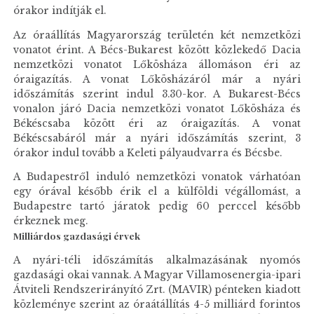
órakor indítják el.
Az óraállítás Magyarország területén két nemzetközi
vonatot érint. A Bécs-Bukarest között közlekedő Dacia
nemzetközi vonatot Lőkösháza állomáson éri az
óraigazítás. A vonat Lőkösházáról már a nyári
időszámítás szerint indul 3.30-kor. A Bukarest-Bécs
vonalon járó Dacia nemzetközi vonatot Lőkösháza és
Békéscsaba között éri az óraigazítás. A vonat
Békéscsabáról már a nyári időszámítás szerint, 3
órakor indul tovább a Keleti pályaudvarra és Bécsbe.
A Budapestről induló nemzetközi vonatok várhatóan
egy órával később érik el a külföldi végállomást, a
Budapestre tartó járatok pedig 60 perccel később
érkeznek meg.
Milliárdos gazdasági érvek
A nyári-téli időszámítás alkalmazásának nyomós
gazdasági okai vannak. A Magyar Villamosenergia-ipari
Átviteli Rendszerirányító Zrt. (MAVIR) pénteken kiadott
közleménye szerint az óraátállítás 4-5 milliárd forintos