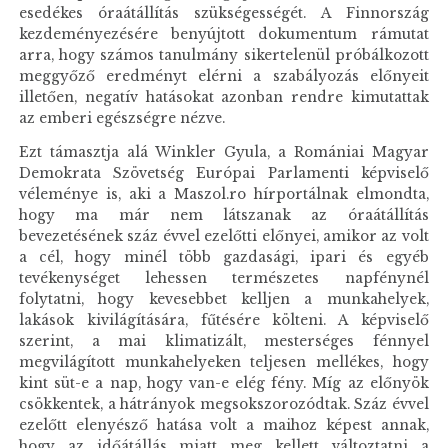
esedékes óraátállítás szükségességét. A Finnország
kezdeményezésére benyújtott dokumentum rámutat
arra, hogy számos tanulmány sikertelenül próbálkozott
meggyőző eredményt elérni a szabályozás előnyeit
illetően, negatív hatásokat azonban rendre kimutattak
az emberi egészségre nézve.
Ezt támasztja alá Winkler Gyula, a Romániai Magyar
Demokrata Szövetség Európai Parlamenti képviselő
véleménye is, aki a Maszol.ro hírportálnak elmondta,
hogy ma már nem látszanak az óraátállítás
bevezetésének száz évvel ezelőtti előnyei, amikor az volt
a cél, hogy minél több gazdasági, ipari és egyéb
tevékenységet lehessen természetes napfénynél
folytatni, hogy kevesebbet kelljen a munkahelyek,
lakások kivilágítására, fűtésére költeni. A képviselő
szerint, a mai klimatizált, mesterséges fénnyel
megvilágított munkahelyeken teljesen mellékes, hogy
kint süt-e a nap, hogy van-e elég fény. Míg az előnyök
csökkentek, a hátrányok megsokszorozódtak. Száz évvel
ezelőtt elenyésző hatása volt a maihoz képest annak,
hogy az időátállás miatt meg kellett változtatni a