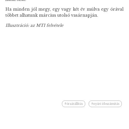
Ha minden jól megy, egy vagy két év múlva egy órával
többet alhatunk március utolsó vasárnapján.
Illusztráció: az MTI felvétele
#óraátállítás
#nyári idoszámítás