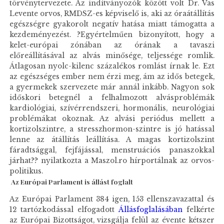
törvénytervezete. Az indítványozók között volt Dr. Vas
Levente orvos, RMDSZ-es képviselő is, aki az óraátállítás
egészségre gyakorolt negatív hatása miatt támogatta a
kezdeményezést. ?Egyértelműen bizonyított, hogy a
kelet-európai zónában az órának a tavaszi
előreállításával az alvás minősége, teljessége romlik.
Átlagosan nyolc-kilenc százalékos romlást írnak le. Ezt
az egészséges ember nem érzi meg, ám az idős betegek,
a gyermekek szervezete már annál inkább. Nagyon sok
időskori betegnél a felhalmozott alvásproblémák
kardiológiai, szívérrendszeri, hormonális, neurológiai
problémákat okoznak. Az alvási periódus mellett a
kortizolszintre, a stresszhormon-szintre is jó hatással
lenne az átállítás leállítása. A magas kortizolszint
fáradtsággal, fejfájással, menstruációs panaszokkal
járhat?? nyilatkozta a Maszol.ro hírportálnak az orvos-
politikus.
Az Európai Parlament is állást foglalt
Az Európai Parlament 384 igen, 153 ellenszavazattal és
12 tartózkodással elfogadott
Állásfoglalásában
felkérte
az Európai Bizottságot, vizsgálja felül az évente kétszer