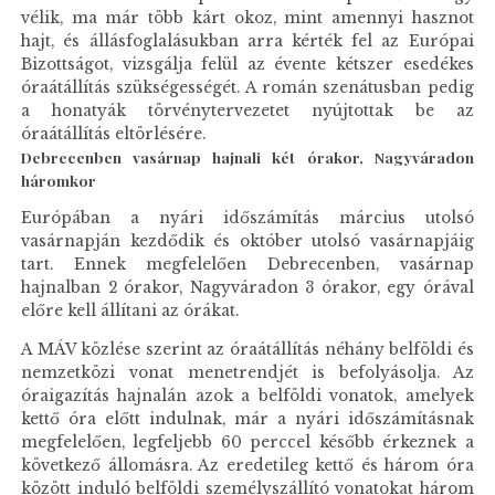
vélik, ma már több kárt okoz, mint amennyi hasznot
hajt, és állásfoglalásukban arra kérték fel az Európai
Bizottságot, vizsgálja felül az évente kétszer esedékes
óraátállítás szükségességét. A román szenátusban pedig
a honatyák törvénytervezetet nyújtottak be az
óraátállítás eltörlésére.
Debrecenben vasárnap hajnali két órakor, Nagyváradon
háromkor
Európában a nyári időszámítás március utolsó
vasárnapján kezdődik és október utolsó vasárnapjáig
tart. Ennek megfelelően Debrecenben, vasárnap
hajnalban 2 órakor, Nagyváradon 3 órakor, egy órával
előre kell állítani az órákat.
A MÁV közlése szerint az óraátállítás néhány belföldi és
nemzetközi vonat menetrendjét is befolyásolja. Az
óraigazítás hajnalán azok a belföldi vonatok, amelyek
kettő óra előtt indulnak, már a nyári időszámításnak
megfelelően, legfeljebb 60 perccel később érkeznek a
következő állomásra. Az eredetileg kettő és három óra
között induló belföldi személyszállító vonatokat három