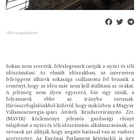
(214 megtekintés)
Sokan nem szeretik, feleslegesnek tartják a nyári és téli
időszámítást. Az elmúlt időszakban, az interneten
felröppent álhírek sokasága csillantotta fel bennük a
reményt, hogy az idén már nem kell átállítani az órákat.
A jelenség nem ilyen egyszerű, bár úgy tűnik, a
folyamatok ebbe az irányba tartanak.
Hírösszefoglalónkból kiderül, hogy miközben a Magyar
Villamosenergia-ipari Átviteli Rendszerirányító Zrt.
(MAVIR) közleménye jelentős gazdasági előnyt
tulajdonít a nyári és téli időszámítás alkalmazásának, az
orvosok azt állítják, hogy negatív hatással van az emberi
szervezetre. Az Európai Parlament képviselői is úgy