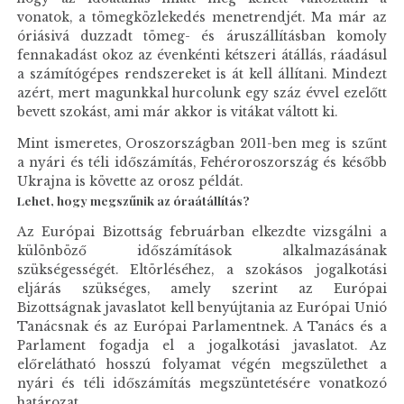
vonatok, a tömegközlekedés menetrendjét. Ma már az
óriásivá duzzadt tömeg- és áruszállításban komoly
fennakadást okoz az évenkénti kétszeri átállás, ráadásul
a számítógépes rendszereket is át kell állítani. Mindezt
azért, mert magunkkal hurcolunk egy száz évvel ezelőtt
bevett szokást, ami már akkor is vitákat váltott ki.
Mint ismeretes, Oroszországban 2011-ben meg is szűnt
a nyári és téli időszámítás, Fehéroroszország és később
Ukrajna is követte az orosz példát.
Lehet, hogy megszűnik az óraátállítás?
Az Európai Bizottság februárban elkezdte vizsgálni a
különböző időszámítások alkalmazásának
szükségességét. Eltörléséhez, a szokásos jogalkotási
eljárás szükséges, amely szerint az Európai
Bizottságnak javaslatot kell benyújtania az Európai Unió
Tanácsnak és az Európai Parlamentnek. A Tanács és a
Parlament fogadja el a jogalkotási javaslatot. Az
előrelátható hosszú folyamat végén megszülethet a
nyári és téli időszámítás megszüntetésére vonatkozó
határozat.