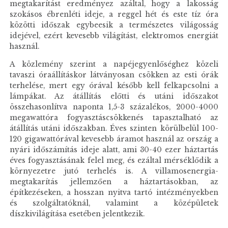
megtakarítást eredményez azáltal, hogy a lakosság
szokásos ébrenléti ideje, a reggel hét és este tíz óra
közötti időszak egybeesik a természetes világosság
idejével, ezért kevesebb világítást, elektromos energiát
használ.
A közlemény szerint a napéjegyenlőséghez közeli
tavaszi óraállításkor látványosan csökken az esti órák
terhelése, mert egy órával később kell felkapcsolni a
lámpákat. Az átállítás előtti és utáni időszakot
összehasonlítva naponta 1,5-3 százalékos, 2000-4000
megawattóra fogyasztáscsökkenés tapasztalható az
átállítás utáni időszakban. Éves szinten körülbelül 100-
120 gigawattórával kevesebb áramot használ az ország a
nyári időszámítás ideje alatt, ami 30-40 ezer háztartás
éves fogyasztásának felel meg, és ezáltal mérséklődik a
környezetre jutó terhelés is. A villamosenergia-
megtakarítás jellemzően a háztartásokban, az
építkezéseken, a hosszan nyitva tartó intézményekben
és szolgáltatóknál, valamint a középületek
díszkivilágítása esetében jelentkezik.