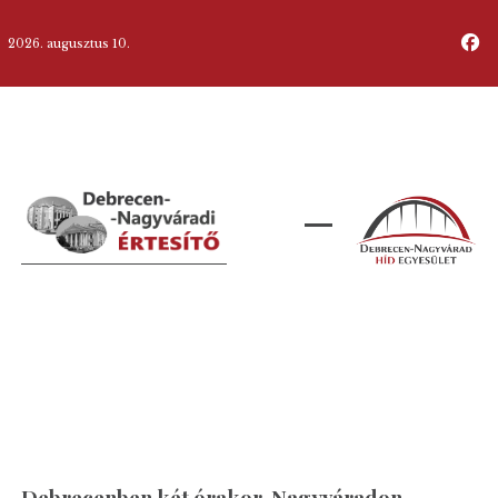
2026. augusztus 10.
Debrecenben két órakor, Nagyváradon