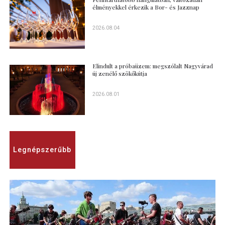
élményekkel érkezik a Bor- és Jazznap
2026.08.04
Elindult a próbaüzem: megszólalt Nagyvárad
új zenélő szökőkútja
2026.08.01
Legnépszerűbb