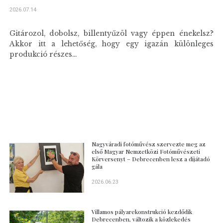
2026.07.14
Gitározol, dobolsz, billentyűzöl vagy éppen énekelsz?
Akkor itt a lehetőség, hogy egy igazán különleges
produkció részes...
Nagyváradi fotóművész szervezte meg az
első Magyar Nemzetközi Fotóművészeti
Körversenyt – Debrecenben lesz a díjátadó
gála
2026.06.23
Villamos pályarekonstrukció kezdődik
Debrecenben, változik a közlekedés