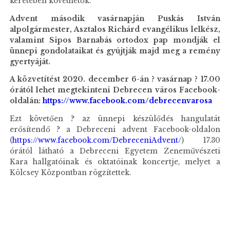
keretében követhetők.
Advent második vasárnapján
Puskás István
alpolgármester, Asztalos Richárd evangélikus lelkész,
valamint Sipos Barnabás ortodox pap mondják el
ünnepi gondolataikat és gyújtják majd meg a remény
gyertyáját.
A közvetítést 2020. december 6-án ? vasárnap ? 17.00
órától lehet megtekinteni Debrecen város Facebook-
oldalán:
https://www.facebook.com/debrecenvarosa
Ezt követően ? az ünnepi készülődés hangulatát
erősítendő ? a Debreceni advent Facebook-oldalon
(
https://www.facebook.com/DebreceniAdvent/
) 17.30
órától látható a Debreceni Egyetem Zeneművészeti
Kara hallgatóinak és oktatóinak koncertje, melyet a
Kölcsey Központban rögzítettek.