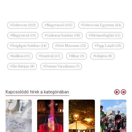
#Debrecen (212)
#Nagyvárad (166)
#Debreceni Egyetem (24)
#Nagyvárad (19)
#Csokonai Színház (18)
#Hírösszefoglaló (15)
#Szigligeti Színház (14)
#Déri Múzeum (13)
#Papp László (12)
#kiállítás (10)
#fesztivál (10)
#Bihar (9)
#felújítás (8)
#Ilie Bolojan (8)
#Festum Varadinum (7)
Kapcsolódó hírek a kategóriában