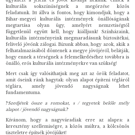
ugyanezt a jelent és jövőt kívánja nekünk: ennek a
kulturális sokszínűségnek a megőrzése közös
feladatunk. Itt állva is fontos, hogy kimondjuk, hogy a
Bihar-megyei kulturális intézmények önállóságának
megtartása olyan ügy, amelyért nemzetiségtől
függetlenül együtt kell, hogy kiálljunk! Színházaink,
kulturális intézményeink megmaradásunk biztosítékai,
felívelő jövőnk zálogai. Bízunk abban, hogy azok, akik a
felhatalmazásából döntenek a megye jövőjéről, belátják,
hogy ennek a térségnek a felemelkedéséhez továbbra is
önálló, erős kulturális intézményekre van szükség!
Mert csak így valósíthatjuk meg azt az örök feladatot,
amit őseink ránk hagytak: olyan alapot építeni tégláról
téglára, amely jövendő nagyságnak lehet
fundamentuma.
?
Szedjétek össze a romokat, s / tegyetek belőle mély
alapot / jövendő nagyságnak.
?
Kívánom, hogy a nagyváradiak erre az alapra: a
keresztény szellemiségre, a közös múltra, a kölcsönös
tiszteletre építsék jövőjüket!