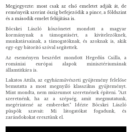
Megjegyezte: most csak az első emeletet adják át, de
reményeik szerint őszig befejeződik a pince, a földszint
és a második emelet felújítása is.
Böcskei László köszönetet mondott a magyar
kormánynak a támogatásért, a kivitelezőknek,
munkatársainak, a támogatóknak, és azoknak is, akik
egy-egy bátorító szóval segítettek.
Az eseményen beszédet mondott Hegedüs Csilla, a
romániai európai alapok minisztériumának
államtitkára is.
Lakatos Attila, az egyházművészeti gyűjtemény felelőse
bemutatta a most megnyíló klasszikus gyűjteményt.
Mint mondta, nem múzeumot szeretnének építeni. "Azt
szeretnénk, ha az a szépség, amit megmutatunk,
megérintené az embereket." Idézte Böcskei László
püspök szavait: Mi látogatókat fogadunk, és
zarándokokat eresztünk el.