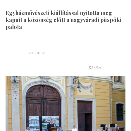
Egyházművészeti kiállítással nyitotta meg
kapuit a közönség előtt a nagyváradi püspöki
palota
2021.06.12
Közélet