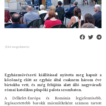
(244 megtekintés)
Egyházművészeti kiállítással nyitotta meg kapuit a
közönség előtt az egyház által csaknem három éve
birtokba vett, és még felújítás alatt álló nagyváradi
római katolikus püspöki palota szombaton.
A Délkelet-Európa és Románia legjelentősebb,
legösszetettebb barokk műemlékeként számon tartott