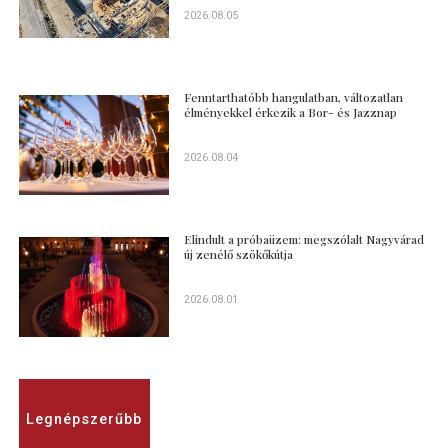
2026.08.05
Fenntarthatóbb hangulatban, változatlan
élményekkel érkezik a Bor- és Jazznap
2026.08.04
Elindult a próbaüzem: megszólalt Nagyvárad
új zenélő szökőkútja
2026.08.01
Legnépszerűbb