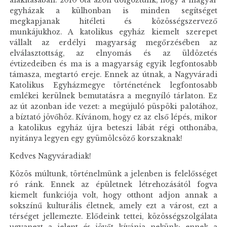
alakításában. 2010 óta azon dolgoztunk, hogy a magyar
egyházak a külhonban is minden segítséget
megkapjanak hitéleti és közösségszervező
munkájukhoz. A katolikus egyház kiemelt szerepet
vállalt az erdélyi magyarság megőrzésében az
elválasztottság, az elnyomás és az üldözetés
évtizedeiben és ma is a magyarság egyik legfontosabb
támasza, megtartó ereje. Ennek az útnak, a Nagyváradi
Katolikus Egyházmegye történetének legfontosabb
emlékei kerülnek bemutatásra a megnyíló tárlaton. Ez
az út azonban ide vezet: a megújuló püspöki palotához,
a bíztató jövőhöz. Kívánom, hogy ez az első lépés, mikor
a katolikus egyház újra beteszi lábát régi otthonába,
nyitánya legyen egy gyümölcsöző korszaknak!
Kedves Nagyváradiak!
Közös múltunk, történelmünk a jelenben is felelősséget
ró ránk. Ennek az épületnek létrehozásától fogva
kiemelt funkciója volt, hogy otthont adjon annak a
sokszínű kulturális életnek, amely ezt a várost, ezt a
térséget jellemezte. Elődeink tettei, közösségszolgálata