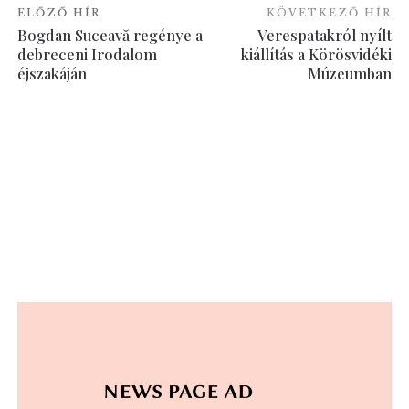
ELŐZŐ HÍR
KÖVETKEZŐ HÍR
Bogdan Suceavă regénye a
Verespatakról nyílt
debreceni Irodalom
kiállítás a Körösvidéki
éjszakáján
Múzeumban