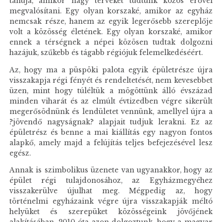
tanúja, amikor nagy terveket tudtunk közös erővel
megvalósítani. Egy olyan korszaké, amikor az egyház
nemcsak része, hanem az egyik legerősebb szereplője
volt a közösség életének. Egy olyan korszaké, amikor
ennek a térségnek a népei közösen tudtak dolgozni
hazájuk, szűkebb és tágabb régiójuk felemelkedéséért.
Az, hogy ma a püspöki palota egyik épületrésze újra
visszakapja régi fényét és rendeltetését, nem kevesebbet
üzen, mint hogy túléltük a mögöttünk álló évszázad
minden viharát és az elmúlt évtizedben végre sikerült
megerősödnünk és lendületet vennünk, amellyel újra a
?jövendő nagyságnak? alapjait tudjuk lerakni. Ez az
épületrész és benne a mai kiállítás egy nagyon fontos
alapkő, amely majd a felújítás teljes befejezésével lesz
egész.
Annak is szimbolikus üzenete van ugyanakkor, hogy az
épület régi tulajdonosához, az Egyházmegyéhez
visszakerülve újulhat meg. Mégpedig az, hogy
történelmi egyházaink végre újra visszakapják méltó
helyüket és szerepüket közösségeink jövőjének