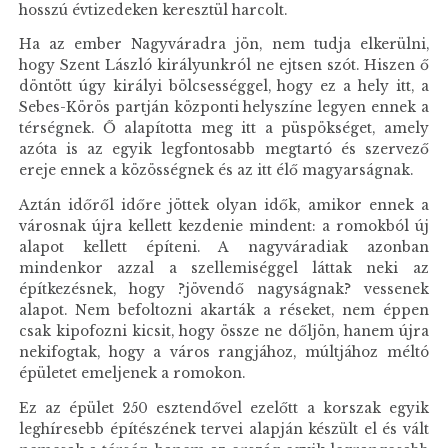
hosszú évtizedeken keresztül harcolt.
Ha az ember Nagyváradra jön, nem tudja elkerülni,
hogy Szent László királyunkról ne ejtsen szót. Hiszen ő
döntött úgy királyi bölcsességgel, hogy ez a hely itt, a
Sebes-Körös partján központi helyszíne legyen ennek a
térségnek. Ő alapította meg itt a püspökséget, amely
azóta is az egyik legfontosabb megtartó és szervező
ereje ennek a közösségnek és az itt élő magyarságnak.
Aztán időről időre jöttek olyan idők, amikor ennek a
városnak újra kellett kezdenie mindent: a romokból új
alapot kellett építeni. A nagyváradiak azonban
mindenkor azzal a szellemiséggel láttak neki az
építkezésnek, hogy ?jövendő nagyságnak? vessenek
alapot. Nem befoltozni akarták a réseket, nem éppen
csak kipofozni kicsit, hogy össze ne dőljön, hanem újra
nekifogtak, hogy a város rangjához, múltjához méltó
épületet emeljenek a romokon.
Ez az épület 250 esztendővel ezelőtt a korszak egyik
leghíresebb építészének tervei alapján készült el és vált