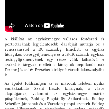
A kiállítás az egyházmegye vallásos festészeti és
portrétárának legjelentősebb darabjait mutatja be a
reneszánsztól a 19. századig. Emellett az egyház
liturgikus ötvösgyűjteménye és a 18-19. századi egyházi
textilgyűjteményének egy része válik láthatóvá. A
szakrális tárgyak mellett a látogatók bepillanthatnak
Ferenc József és Erzsébet királyné váradi lakosztályába
is.
Az épület földszintjén az év második felében nyílik
emlékkiállítás Szent László királynak, a város
alapítójának, valamint az egyházmegye mártír
püspökeinek, Boldog Bogdánffy Szilárdnak, Boldog
Scheffler Jánosnak és a Váradon pappá szentelt Boldog