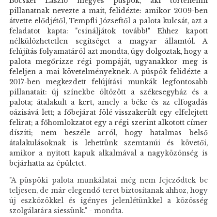
Böcskei László megyés püspök, aki történelmi
pillanatnak nevezte a mait, felidézte: amikor 2009-ben
átvette elődjétől, Tempfli Józseftől a palota kulcsát, azt a
feladatot kapta: "csináljátok tovább!" Ehhez kapott
nélkülözhetetlen segítséget a magyar államtól. A
felújítás folyamatáról azt mondta, úgy dolgoztak, hogy a
palota megőrizze régi pompáját, ugyanakkor meg is
feleljen a mai követelményeknek. A püspök felidézte a
2017-ben megkezdett felújítási munkák legfontosabb
pillanatait: új színekbe öltözött a székesegyház és a
palota; átalakult a kert, amely a béke és az elfogadás
oázisává lett; a főbejárat fölé visszakerült egy elfelejtett
felirat; a főhomlokzatot egy a régi szerint alkotott címer
díszíti; nem beszéle arról, hogy hatalmas belső
átalakulásoknak is lehettünk szemtanúi és követői,
amikor a nyitott kapuk alkalmával a nagyközönség is
bejárhatta az épületet.
"A püspöki palota munkálatai még nem fejeződtek be
teljesen, de már elegendő teret biztosítanak ahhoz, hogy
új eszközökkel és igényes jelenlétünkkel a közösség
szolgálatára siessünk." - mondta.