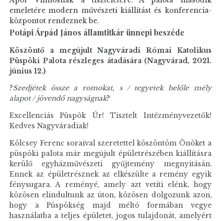
Apor Vilmosnak a tiszteletére. A palota második
emeletére modern művészeti kiállítást és konferencia-
központot rendeznek be.
Potápi Árpád János államtitkár ünnepi beszéde
Köszöntő a megújult Nagyváradi Római Katolikus
Püspöki Palota részleges átadására (Nagyvárad, 2021.
június 12.)
?
Szedjétek össze a romokat, s / tegyetek belőle mély
alapot / jövendő nagyságnak
?
Excellenciás Püspök Úr! Tisztelt Intézményvezetők!
Kedves Nagyváradiak!
Kölcsey Ferenc soraival szeretettel köszöntöm Önöket a
püspöki palota már megújult épületrészében kiállításra
kerülő egyházművészeti gyűjtemény megnyitásán.
Ennek az épületrésznek az elkészülte a remény egyik
fénysugara. A reményé, amely azt vetíti elénk, hogy
közösen elindultunk az úton, közösen dolgozunk azon,
hogy a Püspökség majd méltó formában vegye
használatba a teljes épületet, jogos tulajdonát, amelyért