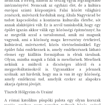
nemcsak a térség, hanem az ország egyik legrangosabb
intézményévé. Nemcsak az egyházi élet, de a kultúra
európai szintű központjává. Falai között világhírű
zenészek, művészek fordultak meg. Általa Nagyvárad be
tudott kapcsolódni a kontinens kulturális életébe, sőt
annak alakítójává vált. Ez is arról tanúskodik, hogy egy
épület igazán akkor válik egy közösségi építménnyé, ha
az megtelik azzal a tartalommal, amik mi magunk
vagyunk, ami a közösség maga: keresztény értékeivel,
kultúrával, művészettel, közös történelmünkkel. Egy
épület falai emlékeznek is, amely emlékezésnek látható
elemei egy kiállítás formájában is elénk tárulnak.
Olyan, mintha maguk a falak is mesélnének. Mesélnek
nekünk a múltról: a dicsőséges időről és a
megpróbáltatásokról is. Ugyanakkor a jelennek
szólnak: azt hirdetik, hogy ma is van itt egy közösség,
amely emlékezni tud, amelyik ezekre az alapokra
akarja építeni jövőjét.
Tisztelt Hölgyeim és Uraim!
A római katolikus püspöki palota egy olyan korszak