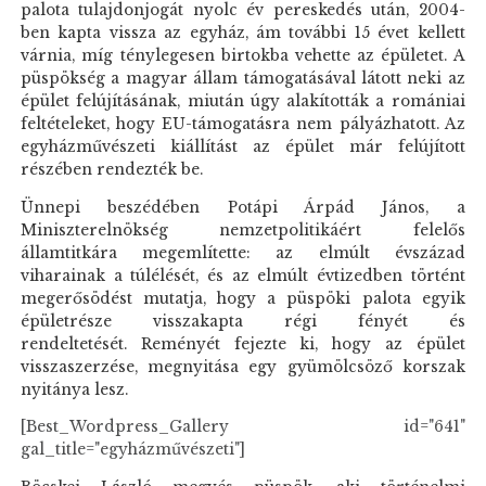
palota tulajdonjogát nyolc év pereskedés után, 2004-
ben kapta vissza az egyház, ám további 15 évet kellett
várnia, míg ténylegesen birtokba vehette az épületet. A
püspökség a magyar állam támogatásával látott neki az
épület felújításának, miután úgy alakították a romániai
feltételeket, hogy EU-támogatásra nem pályázhatott. Az
egyházművészeti kiállítást az épület már felújított
részében rendezték be.
Ünnepi beszédében Potápi Árpád János, a
Miniszterelnökség nemzetpolitikáért felelős
államtitkára megemlítette: az elmúlt évszázad
viharainak a túlélését, és az elmúlt évtizedben történt
megerősödést mutatja, hogy a püspöki palota egyik
épületrésze visszakapta régi fényét és
rendeltetését.
Reményét fejezte ki, hogy az épület
visszaszerzése, megnyitása egy gyümölcsöző korszak
nyitánya lesz.
[Best_Wordpress_Gallery id="641"
gal_title="egyházművészeti"]