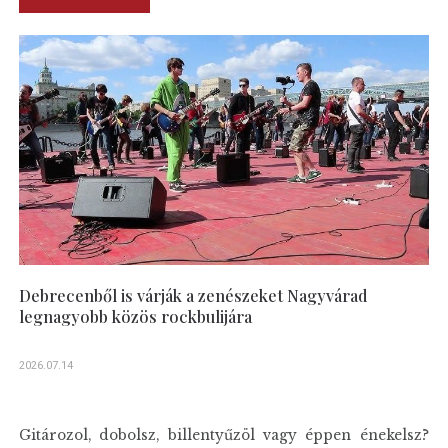
Debrecenből is várják a zenészeket Nagyvárad
legnagyobb közös rockbulijára
2026.07.14
Gitározol, dobolsz, billentyűzöl vagy éppen énekelsz?