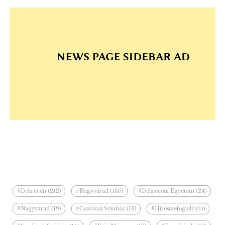
#Debrecen (212)
#Nagyvárad (166)
#Debreceni Egyetem (24)
#Nagyvárad (19)
#Csokonai Színház (18)
#Hírösszefoglaló (15)