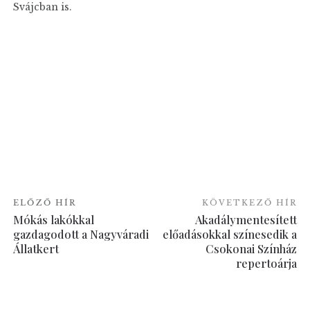
Svájcban is.
ELŐZŐ HÍR
KÖVETKEZŐ HÍR
Mókás lakókkal
Akadálymentesített
gazdagodott a Nagyváradi
előadásokkal színesedik a
Állatkert
Csokonai Színház
repertoárja