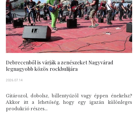
Debrecenből is várják a zenészeket Nagyvárad
legnagyobb közös rockbulijára
2026.07.14
Gitározol, dobolsz, billentyűzöl vagy éppen énekelsz?
Akkor itt a lehetőség, hogy egy igazán különleges
produkció részes...