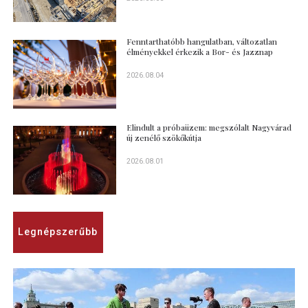
Fenntarthatóbb hangulatban, változatlan
élményekkel érkezik a Bor- és Jazznap
2026.08.04
Elindult a próbaüzem: megszólalt Nagyvárad
új zenélő szökőkútja
2026.08.01
Legnépszerűbb