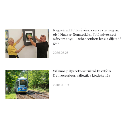
Nagyváradi fotóművész szervezte meg az
első Magyar Nemzetközi Fotóművészeti
Körversenyt – Debrecenben lesz a díjátadó
gála
2026.06.23
Villamos pályarekonstrukció kezdődik
Debrecenben, változik a közlekedés
2018.06.19