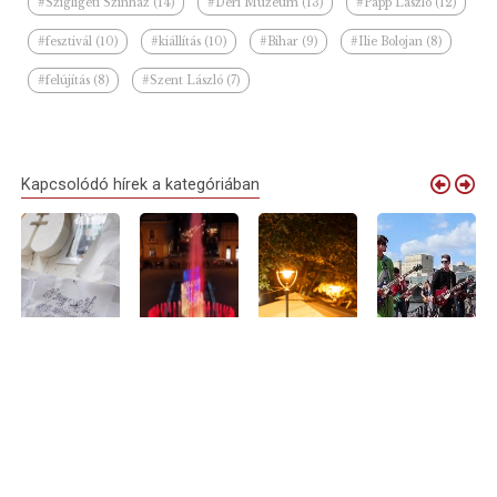
#Szigligeti Színház (14)
#Déri Múzeum (13)
#Papp László (12)
#fesztivál (10)
#kiállítás (10)
#Bihar (9)
#Ilie Bolojan (8)
#felújítás (8)
#Szent László (7)
Kapcsolódó hírek a kategóriában