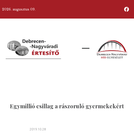
2026. augusztus 09.
Egymillió csillag a rászoruló gyermekekért
2019.10.28