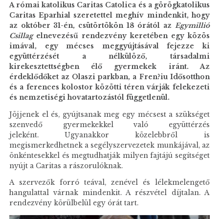
A római katolikus Caritas Catolica és a görögkatolikus
Caritas Eparhial szeretettel meghív mindenkit, hogy
az október 31-én, csütörtökön 18 órától az
Egymillió
Csillag
elnevezésű rendezvény keretében egy közös
imával, egy mécses meggyújtásával fejezze ki
együttérzését a nélkülöző, társadalmi
kirekesztettségben élő gyermekek iránt. Az
érdeklődőket az Olaszi parkban, a Fren?iu Idősotthon
és a ferences kolostor közötti téren várják felekezeti
és nemzetiségi hovatartozástól függetlenül.
Jöjjenek el és, gyújtsanak meg egy mécsest a szükséget
szenvedő gyermekekkel való együttérzés
jeleként.
Ugyanakkor közelebbről is
megismerkedhetnek a segélyszervezetek munkájával, az
önkéntesekkel és megtudhatják milyen fajtájú segítséget
nyújt a Caritas a rászorulóknak.
A szervezők forró teával, zenével és lélekmelengető
hangulattal várnak mindenkit. A részvétel díjtalan. A
rendezvény körülbelül egy órát tart.