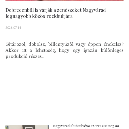
Debrecenből is várják a zenészeket Nagyvárad
legnagyobb közös rockbulijára
2026.07.14
Gitározol, dobolsz, billentyűzöl vagy éppen énekelsz?
Akkor itt a lehetőség, hogy egy igazán különleges
produkció részes...
Nagyváradi fotóművész szervezte meg az