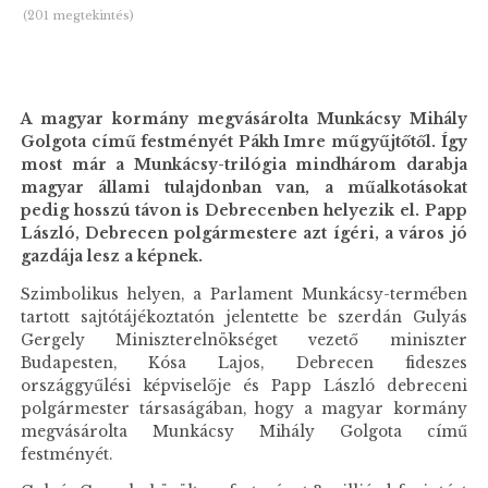
(201 megtekintés)
A magyar kormány megvásárolta Munkácsy Mihály
Golgota című festményét Pákh Imre műgyűjtőtől. Így
most már a Munkácsy-trilógia mindhárom darabja
magyar állami tulajdonban van, a műalkotásokat
pedig hosszú távon is Debrecenben helyezik el. Papp
László, Debrecen polgármestere azt ígéri, a város jó
gazdája lesz a képnek.
Szimbolikus helyen, a Parlament Munkácsy-termében
tartott sajtótájékoztatón jelentette be szerdán Gulyás
Gergely Miniszterelnökséget vezető miniszter
Budapesten, Kósa Lajos, Debrecen fideszes
országgyűlési képviselője és Papp László debreceni
polgármester társaságában, hogy a magyar kormány
megvásárolta Munkácsy Mihály Golgota című
festményét.