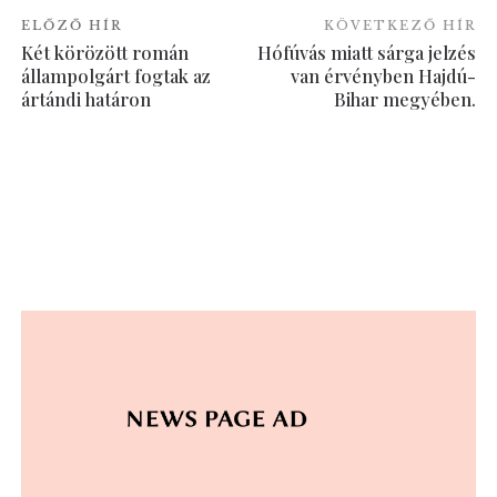
ELŐZŐ HÍR
KÖVETKEZŐ HÍR
Két körözött román
Hófúvás miatt sárga jelzés
állampolgárt fogtak az
van érvényben Hajdú-
ártándi határon
Bihar megyében.