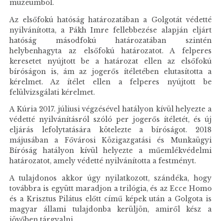
múzeumból.
Az elsőfokú hatóság határozatában a Golgotát védetté
nyilvánította, a Pákh Imre fellebbezése alapján eljárt
hatóság másodfokú határozatában szintén
helybenhagyta az elsőfokú határozatot. A felperes
keresetet nyújtott be a határozat ellen az elsőfokú
bíróságon is, ám az jogerős ítéletében elutasította a
kérelmet. Az ítélet ellen a felperes nyújtott be
felülvizsgálati kérelmet.
A Kúria 2017. júliusi végzésével hatályon kívül helyezte a
védetté nyilvánításról szóló per jogerős ítéletét, és új
eljárás lefolytatására kötelezte a bíróságot. 2018
májusában a Fővárosi Közigazgatási és Munkaügyi
Bíróság hatályon kívül helyezte a műemlékvédelmi
határozatot, amely védetté nyilvánította a festményt.
A tulajdonos akkor úgy nyilatkozott, szándéka, hogy
továbbra is együtt maradjon a trilógia, és az Ecce Homo
és a Krisztus Pilátus előtt című képek után a Golgota is
magyar állami tulajdonba kerüljön, amiről kész a
jövőben tárgyalni.