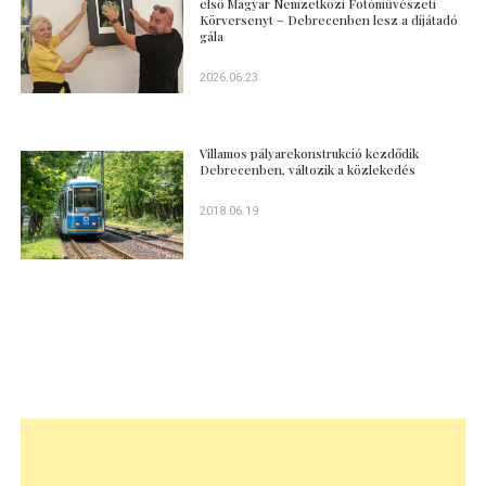
első Magyar Nemzetközi Fotóművészeti
Körversenyt – Debrecenben lesz a díjátadó
gála
2026.06.23
Villamos pályarekonstrukció kezdődik
Debrecenben, változik a közlekedés
2018.06.19