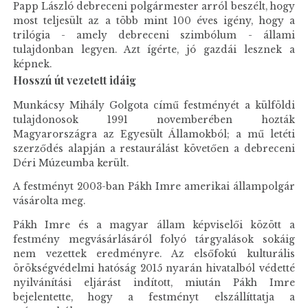
Papp László debreceni polgármester arról beszélt, hogy
most teljesült az a több mint 100 éves igény, hogy a
trilógia - amely debreceni szimbólum - állami
tulajdonban legyen. Azt ígérte, jó gazdái lesznek a
képnek.
Hosszú út vezetett idáig
Munkácsy Mihály Golgota című festményét a külföldi
tulajdonosok 1991 novemberében hozták
Magyarországra az Egyesült Államokból; a mű letéti
szerződés alapján a restaurálást követően a debreceni
Déri Múzeumba került.
A festményt 2003-ban Pákh Imre amerikai állampolgár
vásárolta meg.
Pákh Imre és a magyar állam képviselői között a
festmény megvásárlásáról folyó tárgyalások sokáig
nem vezettek eredményre. Az elsőfokú kulturális
örökségvédelmi hatóság 2015 nyarán hivatalból védetté
nyilvánítási eljárást indított, miután Pákh Imre
bejelentette, hogy a festményt elszállíttatja a