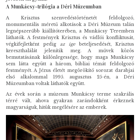
A Munkácsy-trilógia a Déri Múzeumban
A Krisztus szenvedéstörténetét feldolgozó,
monumentális méretű alkotások a Déri Múzeum talán
legnépszerűbb kiállítóterében, a Munkácsy Teremben
láthatók. A festmények Krisztus és vádlói konfliktusát,
végkifejletként pedig
az ige
beteljesedését, Krisztus
kereszthalálát jelenítik meg. A művek közös
bemutatásának különlegessége, hogy maga Munkácsy
sem látta együtt a három, bibliai témát feldolgozó
festményét. A Jézus életét megörökítő sorozat darabjai
első alkalommal 1995. augusztus 25-én, a Déri
Múzeumban voltak láthatók együtt.
Az évek során a múzeum Munkácsy terme szakrális
térré vált, ahova gyakran zarándokként érkeznek
magyarságuk, hitük megélésére az emberek.