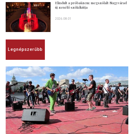
Elindult a próbaüzem: megszólalt Nagyvárad
új zenélő szökőkútja
2026.08.01
Legnépszerűbb