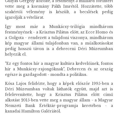
Gulyás Gergely közölte, a festményt 3 milliárd forintért
vette meg a kormány Pákh Imrétől. Hozzátette, több
szakértői vélemény is készült, a becslések pedig
igazolják a vételárat.
Így most már a Munkácsy-trilógia mindhárom
festményének - a Krisztus Pilátus előtt, az Ecce Homo és
a Golgota - rendezett a tulajdoni viszonya, mindhárom
kép magyar állami tulajdonban van, a műalkotásokat
pedig hosszú távon is a debreceni Déri Múzeumban
helyezik el.
"Ez egy fontos hír a magyar kultúra kedvelőinek, fontos
hír a Munkácsy-rajongóknak", Debrecen és az ország
egésze is gazdagodott - mondta a politikus.
Kósa Lajos felidézte, hogy a képek először 1995-ben a
Déri Múzeumban voltak láthatók együtt, majd azt is
felelevenítette, hogy a Krisztus Pilátus előtt című
alkotást 2015-ben vette meg a magyar állam - a Magyar
Nemzeti Bank Értéktár-programja keretében - a
kanadai Hamilton Galériától.