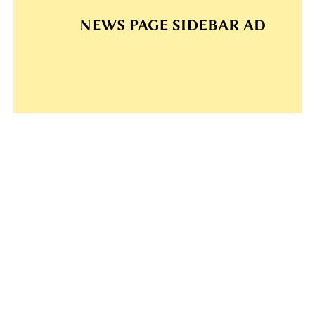
#Debrecen (212)
#Nagyvárad (166)
#Debreceni Egyetem (24)
#Nagyvárad (19)
#Csokonai Színház (18)
#Hírösszefoglaló (15)
#Szigligeti Színház (14)
#Déri Múzeum (13)
#Papp László (12)
#kiállítás (10)
#fesztivál (10)
#Bihar (9)
#felújítás (8)