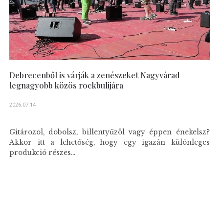
Debrecenből is várják a zenészeket Nagyvárad
legnagyobb közös rockbulijára
2026.07.14
Gitározol, dobolsz, billentyűzöl vagy éppen énekelsz?
Akkor itt a lehetőség, hogy egy igazán különleges
produkció részes...