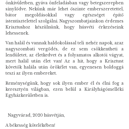
önkívületben, gyáva önfeladásban vagy betegszerepben
sínylődve. Nekünk már lehet őszinte emberszeretettel,
bátor megoldásokkal vagy egészséget építő
istentisztelettel szolgálni. Nagyszombatjainkon érdemes
Krisztushoz készülnünk, hogy húsvéti érkezéseink
lehessenek.
Van halál és vannak haldokolással teli nehéz napok, azaz
nagyszombati vergődés, de ez sem csökkentheti a
lendületet, az életkedvet és a folyamatos alkotói vágyat,
mert halál után élet van! Az a hit, hogy a Krisztust
követők halála után örökélet van, egyenesen boldoggá
teszi az ilyen embereket.
Reménységünk, hogy sok ilyen ember él és élni fog a
keresztyén világban, ezen belül a Királyhágómelléki
Egyházkerületben is.
Nagyvárad, 2020 húsvétján,
A békesség kötelékében!