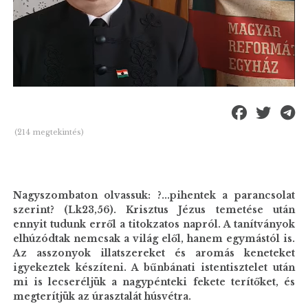
(214 megtekintés)
Nagyszombaton olvassuk: ?...pihentek a parancsolat
szerint? (Lk23,56). Krisztus Jézus temetése után
ennyit tudunk erről a titokzatos napról. A tanítványok
elhúzódtak nemcsak a világ elől, hanem egymástól is.
Az asszonyok illatszereket és aromás keneteket
igyekeztek készíteni. A bűnbánati istentisztelet után
mi is lecseréljük a nagypénteki fekete terítőket, és
megterítjük az úrasztalát húsvétra.