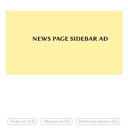
#Debrecen (212)
#Nagyvárad (166)
#Debreceni Egyetem (24)