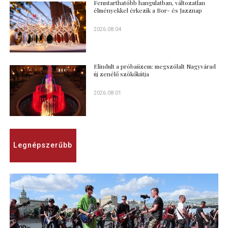
Fenntarthatóbb hangulatban, változatlan
élményekkel érkezik a Bor- és Jazznap
2026.08.04
Elindult a próbaüzem: megszólalt Nagyvárad
új zenélő szökőkútja
2026.08.01
Legnépszerűbb