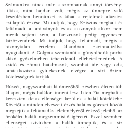
Számunkra nincs már a szombatnak annyi törvényi
tiltása, mint hajdan volt, mégis az ünnepre való
készülésben bennünket is áthat a rejtelmek alázatra
csillapító érzése. Mi tudjuk, hogy Krisztus meghalt és
feltámadt, a tanítványok és az asszonyok akkor nem
merik sejteni sem, a farizeusok pedig egyenesen
kárörvendnek. Mi tudjuk, hogy feltámadt, mégis a
bizonytalan értelem állandóan racionalizálva
nyugtalanít. A Golgota szemtanúi a gúnyolódók porba
alázó győzelmében tehetetlenül ellehetetlenednek. A
zsidó és római hatalmasok, szombat ide vagy oda,
tanácskozásra gyülekeznek, elvégre a sírt őrizni
kötelességnek tartják.
Húsvét, nagyszombati látómezőből, részben életen túli
állapot, mégis halálon inneni lesz. Isten Fia meghalt a
kereszten, de az ellenségei kerültek a halál kötelékébe.
Követői a minden elveszett érzés halálos görcsei között
megsejtik a feltámadás lélekmélyéről érkező jeleiből az
örökélet halált megsemmisítő ígéretét. Ezzel szemben
ellenségei szívükben a halált ünneplik, és a sír