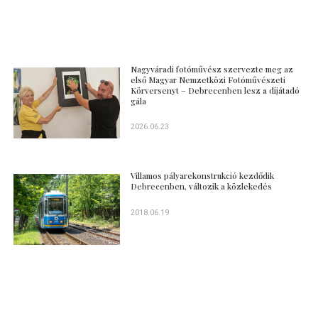
Nagyváradi fotóművész szervezte meg az
első Magyar Nemzetközi Fotóművészeti
Körversenyt – Debrecenben lesz a díjátadó
gála
2026.06.23
Villamos pályarekonstrukció kezdődik
Debrecenben, változik a közlekedés
2018.06.19