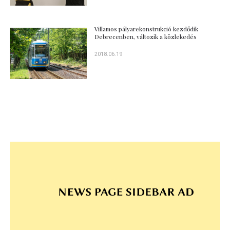
Villamos pályarekonstrukció kezdődik
Debrecenben, változik a közlekedés
2018.06.19