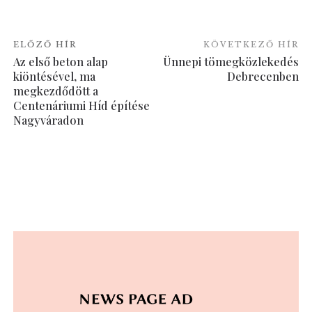
ELŐZŐ HÍR
KÖVETKEZŐ HÍR
Az első beton alap
Ünnepi tömegközlekedés
kiöntésével, ma
Debrecenben
megkezdődött a
Centenáriumi Híd építése
Nagyváradon