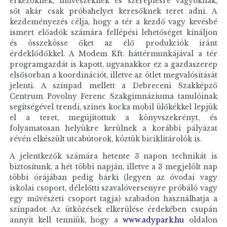
érkezőknek, művészeknek és szereplésre vágyóknak,
sőt akár csak próbahelyet keresőknek teret adni. A
kezdeményezés célja, hogy a tér a kezdő vagy kevésbé
ismert előadók számára fellépési lehetőséget kínáljon
és összekösse őket az élő produkciók iránt
érdeklődőkkel. A Modem Kft. háttérmunkájával a tér
programgazdát is kapott, ugyanakkor ez a gazdaszerep
elsősorban a koordinációt, illetve az ötlet megvalósítását
jelenti. A színpad mellett a Debreceni Szakképző
Centrum Povolny Ferenc Szakgimnáziuma tanulóinak
segítségével trendi, színes kocka mobil ülőkékkel lepjük
el a teret, megújítottuk a könyvszekrényt, és
folyamatosan helyükre kerülnek a korábbi pályázat
révén elkészült utcabútorok, köztük biciklitárolók is.
A jelentkezők számára hetente 3 napon technikát is
biztosítunk, a hét többi napján, illetve a 3 megjelölt nap
többi órájában pedig bárki (legyen az óvodai vagy
iskolai csoport, délelőtti szavalóversenyre próbáló vagy
egy művészeti csoport tagja) szabadon használhatja a
színpadot. Az ütközések elkerülése érdekében csupán
annyit kell tenniük, hogy a
www.adypark.hu
oldalon