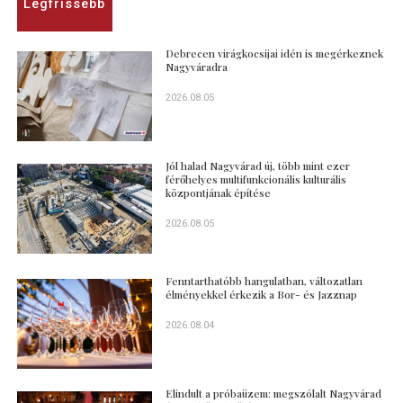
Legfrissebb
Debrecen virágkocsijai idén is megérkeznek
Nagyváradra
2026.08.05
Jól halad Nagyvárad új, több mint ezer
férőhelyes multifunkcionális kulturális
központjának építése
2026.08.05
Fenntarthatóbb hangulatban, változatlan
élményekkel érkezik a Bor- és Jazznap
2026.08.04
Elindult a próbaüzem: megszólalt Nagyvárad