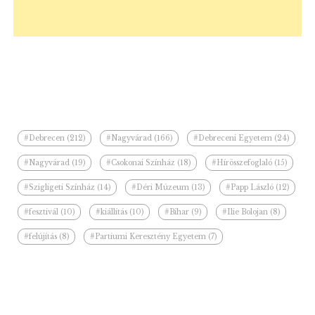
#Debrecen (212)
#Nagyvárad (166)
#Debreceni Egyetem (24)
#Nagyvárad (19)
#Csokonai Színház (18)
#Hírösszefoglaló (15)
#Szigligeti Színház (14)
#Déri Múzeum (13)
#Papp László (12)
#fesztivál (10)
#kiállítás (10)
#Bihar (9)
#Ilie Bolojan (8)
#felújítás (8)
#Partiumi Keresztény Egyetem (7)
Kapcsolódó hírek a kategóriában