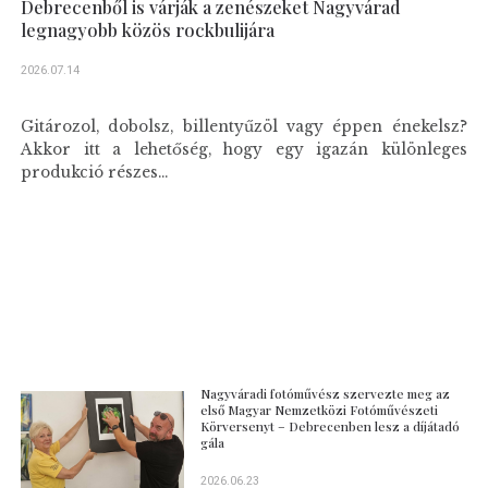
Debrecenből is várják a zenészeket Nagyvárad
legnagyobb közös rockbulijára
2026.07.14
Gitározol, dobolsz, billentyűzöl vagy éppen énekelsz?
Akkor itt a lehetőség, hogy egy igazán különleges
produkció részes...
Nagyváradi fotóművész szervezte meg az
első Magyar Nemzetközi Fotóművészeti
Körversenyt – Debrecenben lesz a díjátadó
gála
2026.06.23