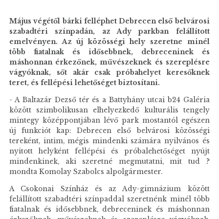
Május végétől bárki felléphet Debrecen első belvárosi
szabadtéri színpadán, az Ady parkban felállított
emelvényen. Az új közösségi hely szeretne minél
több fiatalnak és idősebbnek, debreceninek és
máshonnan érkezőnek, művészeknek és szereplésre
vágyóknak, sőt akár csak próbahelyet keresőknek
teret, és fellépési lehetőséget biztosítani.
- A Baltazár Dezső tér és a Battyhány utcai b24 Galéria
között szimbolikusan elhelyezkedő kulturális tengely
mintegy középpontjában lévő park mostantól egészen
új funkciót kap: Debrecen első belvárosi közösségi
tereként, intim, mégis mindenki számára nyilvános és
nyitott helyként fellépési és próbalehetőséget nyújt
mindenkinek, aki szeretné megmutatni, mit tud ?
mondta Komolay Szabolcs alpolgármester.
A Csokonai Színház és az Ady-gimnázium között
felállított szabadtéri színpaddal szeretnénk minél több
fiatalnak és idősebbnek, debreceninek és máshonnan