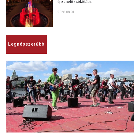
új zenélő szökőkútja
2026.08.01
Legnépszerűbb