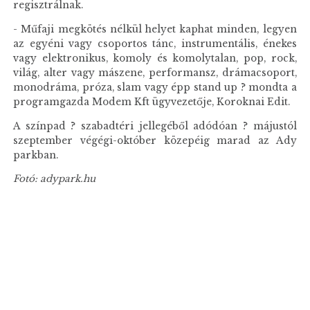
regisztrálnak.
- Műfaji megkötés nélkül helyet kaphat minden, legyen
az egyéni vagy csoportos tánc, instrumentális, énekes
vagy elektronikus, komoly és komolytalan, pop, rock,
világ, alter vagy mászene, performansz, drámacsoport,
monodráma, próza, slam vagy épp stand up ? mondta a
programgazda Modem Kft ügyvezetője, Koroknai Edit.
A színpad ? szabadtéri jellegéből adódóan ? májustól
szeptember végégi-október közepéig marad az Ady
parkban.
Fotó: adypark.hu