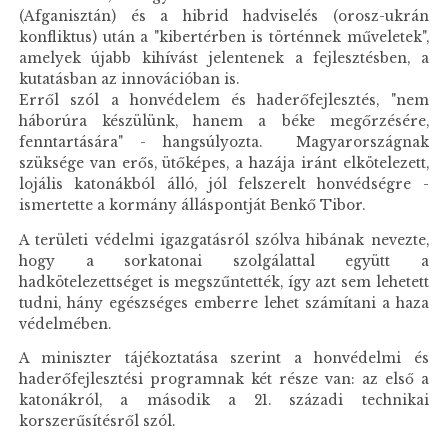
(Afganisztán) és a hibrid hadviselés (orosz-ukrán
konfliktus) után a "kibertérben is történnek műveletek",
amelyek újabb kihívást jelentenek a fejlesztésben, a
kutatásban az innovációban is.
Erről szól a honvédelem és haderőfejlesztés, "nem
háborúra készülünk, hanem a béke megőrzésére,
fenntartására" - hangsúlyozta. Magyarországnak
szüksége van erős, ütőképes, a hazája iránt elkötelezett,
lojális katonákból álló, jól felszerelt honvédségre -
ismertette a kormány álláspontját Benkő Tibor.
A területi védelmi igazgatásról szólva hibának nevezte,
hogy a sorkatonai szolgálattal együtt a
hadkötelezettséget is megszűntették, így azt sem lehetett
tudni, hány egészséges emberre lehet számítani a haza
védelmében.
A miniszter tájékoztatása szerint a honvédelmi és
haderőfejlesztési programnak két része van: az első a
katonákról, a második a 21. századi technikai
korszerűsítésről szól.