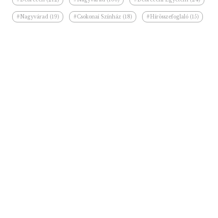
#Nagyvárad (19)
#Csokonai Színház (18)
#Hírösszefoglaló (15)
#Szigligeti Színház (14)
#Déri Múzeum (13)
#Papp László (12)
#fesztivál (10)
#kiállítás (10)
#Bihar (9)
#Ilie Bolojan (8)
#felújítás (8)
#Wizz Air (7)
Kapcsolódó hírek a kategóriában