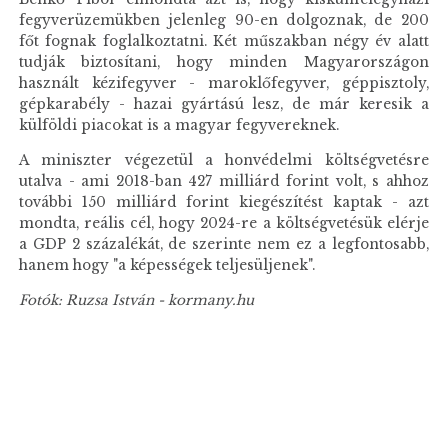
fegyverüzemükben jelenleg 90-en dolgoznak, de 200
főt fognak foglalkoztatni. Két műszakban négy év alatt
tudják biztosítani, hogy minden Magyarországon
használt kézifegyver - maroklőfegyver, géppisztoly,
gépkarabély - hazai gyártású lesz, de már keresik a
külföldi piacokat is a magyar fegyvereknek.
A miniszter végezetül a honvédelmi költségvetésre
utalva - ami 2018-ban 427 milliárd forint volt, s ahhoz
további 150 milliárd forint kiegészítést kaptak - azt
mondta, reális cél, hogy 2024-re a költségvetésük elérje
a GDP 2 százalékát, de szerinte nem ez a legfontosabb,
hanem hogy "a képességek teljesüljenek".
Fotók: Ruzsa István - kormany.hu