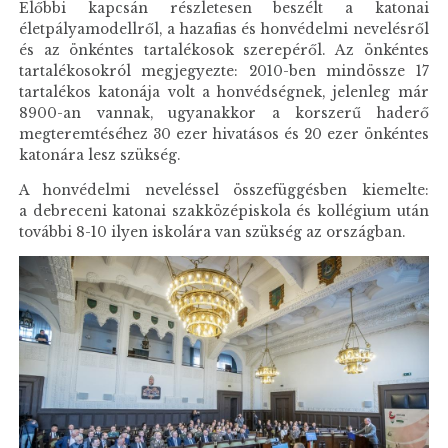
Előbbi kapcsán részletesen beszélt a katonai
életpályamodellről, a hazafias és honvédelmi nevelésről
és az önkéntes tartalékosok szerepéről. Az önkéntes
tartalékosokról megjegyezte: 2010-ben mindössze 17
tartalékos katonája volt a honvédségnek, jelenleg már
8900-an vannak, ugyanakkor a korszerű haderő
megteremtéséhez 30 ezer hivatásos és 20 ezer önkéntes
katonára lesz szükség.
A honvédelmi neveléssel összefüggésben kiemelte:
a debreceni katonai szakközépiskola és kollégium után
további 8-10 ilyen iskolára van szükség az országban.