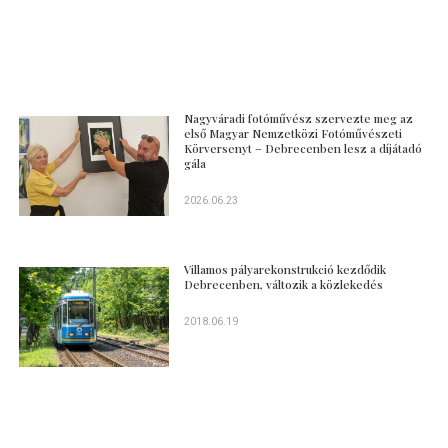
Nagyváradi fotóművész szervezte meg az
első Magyar Nemzetközi Fotóművészeti
Körversenyt – Debrecenben lesz a díjátadó
gála
2026.06.23
Villamos pályarekonstrukció kezdődik
Debrecenben, változik a közlekedés
2018.06.19