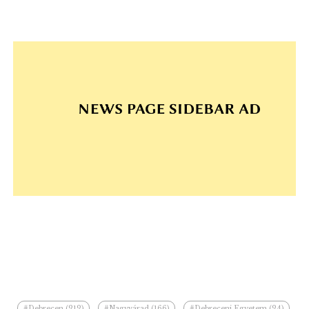
#Debrecen (212)
#Nagyvárad (166)
#Debreceni Egyetem (24)