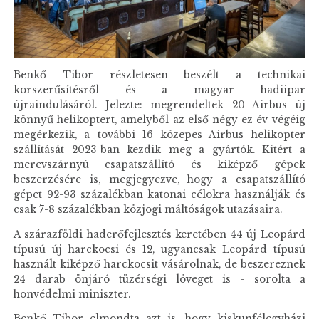
Benkő Tibor részletesen beszélt a technikai
korszerűsítésről és a magyar hadiipar
újraindulásáról. Jelezte: megrendeltek 20 Airbus új
könnyű helikoptert, amelyből az első négy ez év végéig
megérkezik, a további 16 közepes Airbus helikopter
szállítását 2023-ban kezdik meg a gyártók. Kitért a
merevszárnyú csapatszállító és kiképző gépek
beszerzésére is, megjegyezve, hogy a csapatszállító
gépet 92-93 százalékban katonai célokra használják és
csak 7-8 százalékban közjogi máltóságok utazásaira.
A szárazföldi haderőfejlesztés keretében 44 új Leopárd
típusú új harckocsi és 12, ugyancsak Leopárd típusú
használt kiképző harckocsit vásárolnak, de beszereznek
24 darab önjáró tüzérségi löveget is - sorolta a
honvédelmi miniszter.
Benkő Tibor elmondta azt is, hogy kiskunfélegyházi