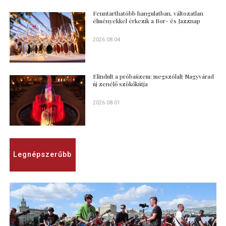
Fenntarthatóbb hangulatban, változatlan
élményekkel érkezik a Bor- és Jazznap
2026.08.04
Elindult a próbaüzem: megszólalt Nagyvárad
új zenélő szökőkútja
2026.08.01
Legnépszerűbb