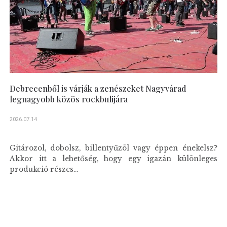
Debrecenből is várják a zenészeket Nagyvárad
legnagyobb közös rockbulijára
2026.07.14
Gitározol, dobolsz, billentyűzöl vagy éppen énekelsz?
Akkor itt a lehetőség, hogy egy igazán különleges
produkció részes...