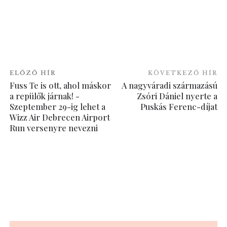
ELŐZŐ HÍR
KÖVETKEZŐ HÍR
Fuss Te is ott, ahol máskor
A nagyváradi származású
a repülők járnak! -
Zsóri Dániel nyerte a
Szeptember 29-ig lehet a
Puskás Ferenc-díjat
Wizz Air Debrecen Airport
Run versenyre nevezni