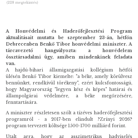
(228 megtekintés)
A Honvédelmi és Haderőfejlesztési Program
aktualitásait mutatta be szeptember 23-án, hétfőn
Debrecenben Benkő Tibor honvédelmi miniszter. A
tárcavezető hangsúlyozta: a honvédelem
össztársadalmi ügy, amiben mindenkinek feladata
van.
A hajdú-bihari államigazgatási kollégium hétfői
ülésén Benkő Tibor kiemelte: "a béke, amely körülvesz
bennünket, rendkívül törékeny", ezért kulcsfontosságú,
hogy Magyarország "legyen kész és képes" határai és
állampolgárai védelmére, a béke megőrzésére,
fenntartására.
A miniszter részletesen szólt a tízéves haderőfejlesztési
programról - a 2017-ben elindult ?Zrínyi 2026?
program tervezett költsége 1500-1700 milliárd forint.
Utalt arra, hogy az asszimetrikus hadviselés