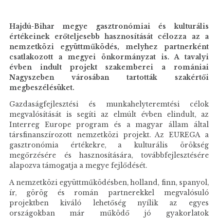
Hajdú-Bihar megye gasztronómiai és kulturális
értékeinek erőteljesebb hasznosítását célozza az a
nemzetközi együttműködés, melyhez partnerként
csatlakozott a megyei önkormányzat is. A tavalyi
évben indult projekt szakemberei a romániai
Nagyszeben városában tartották szakértői
megbeszélésüket.
Gazdaságfejlesztési és munkahelyteremtési célok
megvalósítását is segíti az elmúlt évben elindult, az
Interreg Europe program és a magyar állam által
társfinanszírozott nemzetközi projekt. Az EUREGA a
gasztronómia értékekre, a kulturális örökség
megőrzésére és hasznosítására, továbbfejlesztésére
alapozva támogatja a megye fejlődését.
A nemzetközi együttműködésben, holland, finn, spanyol,
ír, görög és román partnerekkel megvalósuló
projektben kiváló lehetőség nyílik az egyes
országokban már működő jó gyakorlatok