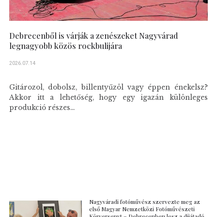
Debrecenből is várják a zenészeket Nagyvárad
legnagyobb közös rockbulijára
2026.07.14
Gitározol, dobolsz, billentyűzöl vagy éppen énekelsz?
Akkor itt a lehetőség, hogy egy igazán különleges
produkció részes...
Nagyváradi fotóművész szervezte meg az
első Magyar Nemzetközi Fotóművészeti
Körversenyt – Debrecenben lesz a díjátadó