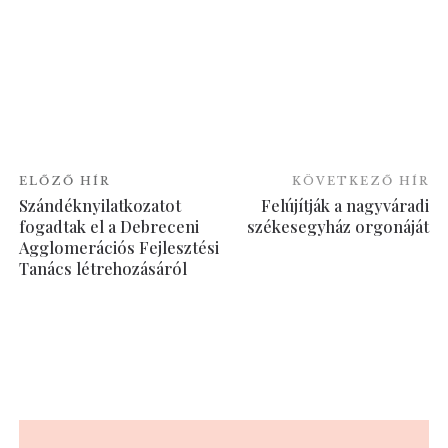
ELŐZŐ HÍR
KÖVETKEZŐ HÍR
Szándéknyilatkozatot
Felújítják a nagyváradi
fogadtak el a Debreceni
székesegyház orgonáját
Agglomerációs Fejlesztési
Tanács létrehozásáról