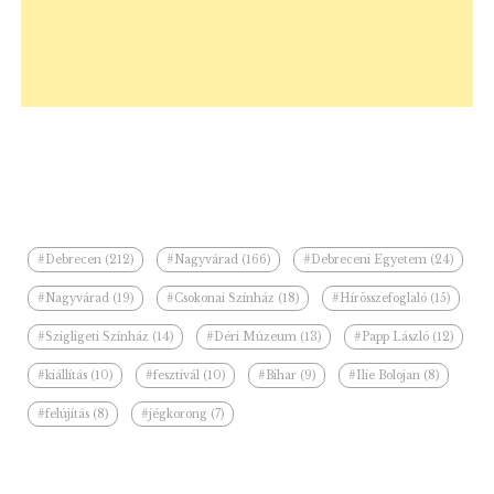
#Debrecen (212)
#Nagyvárad (166)
#Debreceni Egyetem (24)
#Nagyvárad (19)
#Csokonai Színház (18)
#Hírösszefoglaló (15)
#Szigligeti Színház (14)
#Déri Múzeum (13)
#Papp László (12)
#kiállítás (10)
#fesztivál (10)
#Bihar (9)
#Ilie Bolojan (8)
#felújítás (8)
#jégkorong (7)