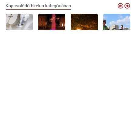
Kapcsolódó hírek a kategóriában
Debrecen
Elindult a
Nyári
Debrecenből is
virágkocsijai
próbaüzem:
sétálóutcává
várják a
idén is
megszólalt
alakul Debrecen
zenészeket
megérkeznek
Nagyvárad új
belvárosának
Nagyvárad
Nagyváradra
zenélő
egy része –
legnagyobb
szökőkútja
programokkal
közös
és teraszokkal
rockbulijára
Aug 05, 2026
várják a
Aug 01, 2026
látogatókat
Jul 14, 2026