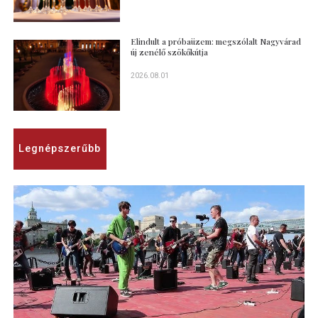
Elindult a próbaüzem: megszólalt Nagyvárad
új zenélő szökőkútja
2026.08.01
Legnépszerűbb