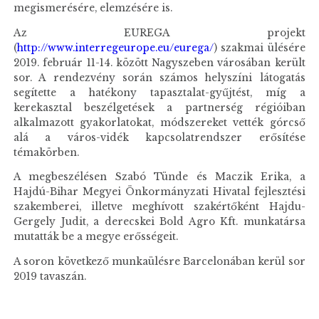
megismerésére, elemzésére is.
Az EUREGA projekt
(
http://www.interregeurope.eu/eurega/
) szakmai ülésére
2019. február 11-14. között Nagyszeben városában került
sor. A rendezvény során számos helyszíni látogatás
segítette a hatékony tapasztalat-gyűjtést, míg a
kerekasztal beszélgetések a partnerség régióiban
alkalmazott gyakorlatokat, módszereket vették górcső
alá a város-vidék kapcsolatrendszer erősítése
témakörben.
A megbeszélésen Szabó Tünde és Maczik Erika, a
Hajdú-Bihar Megyei Önkormányzati Hivatal fejlesztési
szakemberei, illetve meghívott szakértőként Hajdu-
Gergely Judit, a derecskei Bold Agro Kft. munkatársa
mutatták be a megye erősségeit.
A soron következő munkaülésre Barcelonában kerül sor
2019 tavaszán.