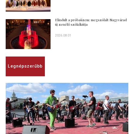
Elindult a próbaüzem: megszólalt Nagyvárad
új zenélő szökőkútja
2026.08.01
Legnépszerűbb