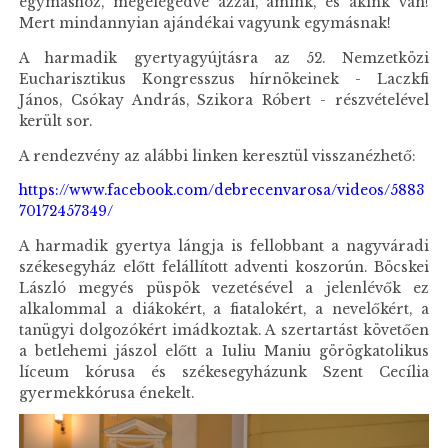
egymáshoz, megelégedve azzal, amink, és akink van!
Mert mindannyian ajándékai vagyunk egymásnak!
A harmadik gyertyagyújtásra az 52. Nemzetközi
Eucharisztikus Kongresszus hírnökeinek - Laczkfi
János, Csókay András, Szikora Róbert - részvételével
került sor.
A rendezvény az alábbi linken keresztül visszanézhető:
https://www.facebook.com/debrecenvarosa/videos/5883
70172457349/
A harmadik gyertya lángja is fellobbant a nagyváradi
székesegyház előtt felállított adventi koszorún. Böcskei
László megyés püspök vezetésével a jelenlévők ez
alkalommal a diákokért, a fiatalokért, a nevelőkért, a
tanügyi dolgozókért imádkoztak. A szertartást követően
a betlehemi jászol előtt a Iuliu Maniu görögkatolikus
líceum kórusa és székesegyházunk Szent Cecília
gyermekkórusa énekelt.