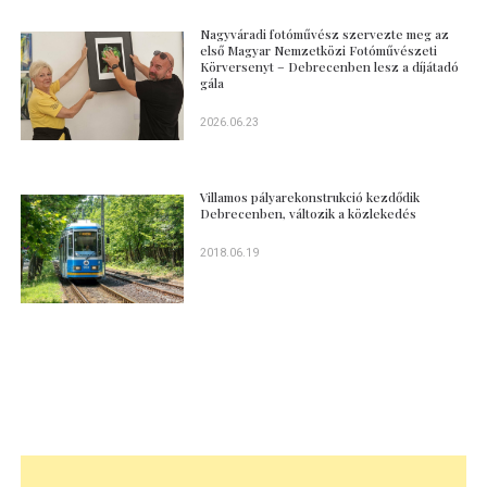
Nagyváradi fotóművész szervezte meg az
első Magyar Nemzetközi Fotóművészeti
Körversenyt – Debrecenben lesz a díjátadó
gála
2026.06.23
Villamos pályarekonstrukció kezdődik
Debrecenben, változik a közlekedés
2018.06.19