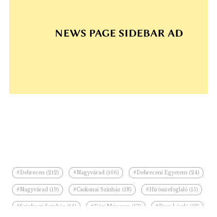
#Debrecen (212)
#Nagyvárad (166)
#Debreceni Egyetem (24)
#Nagyvárad (19)
#Csokonai Színház (18)
#Hírösszefoglaló (15)
#Szigligeti Színház (14)
#Déri Múzeum (13)
#Papp László (12)