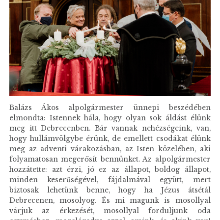
Balázs Ákos alpolgármester ünnepi beszédében
elmondta: Istennek hála, hogy olyan sok áldást élünk
meg itt Debrecenben. Bár vannak nehézségeink, van,
hogy hullámvölgybe érünk, de emellett csodákat élünk
meg az adventi várakozásban, az Isten közelében, aki
folyamatosan megerősít bennünket. Az alpolgármester
hozzátette: azt érzi, jó ez az állapot, boldog állapot,
minden keserűségével, fájdalmával együtt, mert
biztosak lehetünk benne, hogy ha Jézus átsétál
Debrecenen, mosolyog. És mi magunk is mosollyal
várjuk az érkezését, mosollyal forduljunk oda