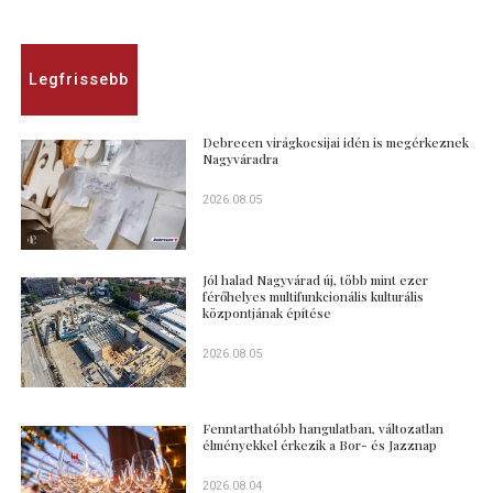
Legfrissebb
Debrecen virágkocsijai idén is megérkeznek
Nagyváradra
2026.08.05
Jól halad Nagyvárad új, több mint ezer
férőhelyes multifunkcionális kulturális
központjának építése
2026.08.05
Fenntarthatóbb hangulatban, változatlan
élményekkel érkezik a Bor- és Jazznap
2026.08.04