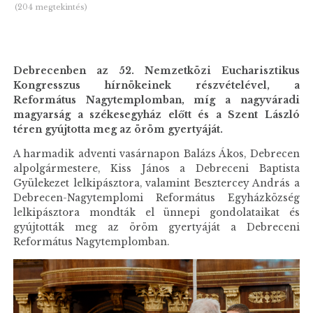
(204 megtekintés)
Debrecenben az 52. Nemzetközi Eucharisztikus
Kongresszus hírnökeinek részvételével, a
Református Nagytemplomban, míg a nagyváradi
magyarság a székesegyház előtt és a Szent László
téren gyújtotta meg az öröm gyertyáját.
A harmadik adventi vasárnapon Balázs Ákos, Debrecen
alpolgármestere, Kiss János a Debreceni Baptista
Gyülekezet lelkipásztora, valamint Besztercey András a
Debrecen-Nagytemplomi Református Egyházközség
lelkipásztora mondták el ünnepi gondolataikat és
gyújtották meg az öröm gyertyáját a Debreceni
Református Nagytemplomban.