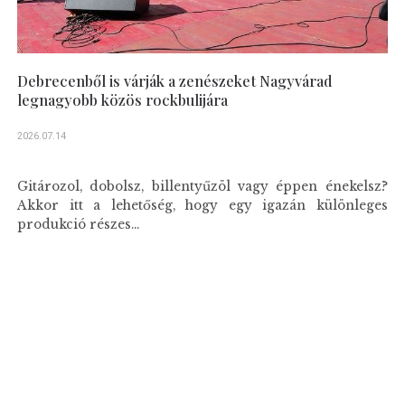
Debrecenből is várják a zenészeket Nagyvárad
legnagyobb közös rockbulijára
2026.07.14
Gitározol, dobolsz, billentyűzöl vagy éppen énekelsz?
Akkor itt a lehetőség, hogy egy igazán különleges
produkció részes...