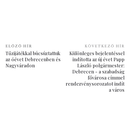
ELŐZŐ HÍR
KÖVETKEZŐ HÍR
Tűzijátékkal búcsúztattuk
Különleges bejelentéssel
az óévet Debrecenben és
indította az új évet Papp
Nagyváradon
László polgármester:
Debrecen - a szabadság
fővárosa címmel
rendezvénysorozatot indít
a város