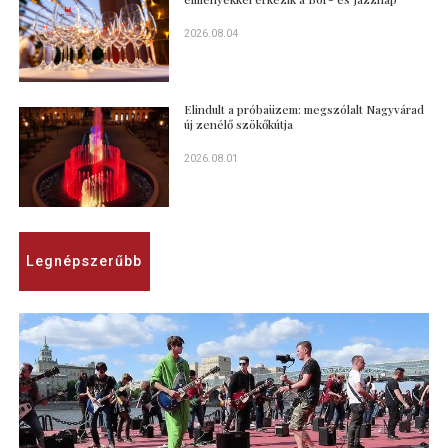
2026.08.04
Elindult a próbaüzem: megszólalt Nagyvárad
új zenélő szökőkútja
2026.08.01
Legnépszerűbb