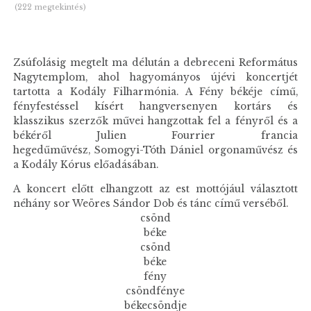
(222 megtekintés)
Zsúfolásig megtelt ma délután a debreceni Református
Nagytemplom, ahol hagyományos újévi koncertjét
tartotta a Kodály Filharmónia. A Fény békéje című,
fényfestéssel kísért hangversenyen kortárs és
klasszikus szerzők művei hangzottak fel a fényről és a
békéről Julien Fourrier francia
hegedűművész, Somogyi-Tóth Dániel orgonaművész és
a Kodály Kórus előadásában.
A koncert előtt elhangzott az est mottójául választott
néhány sor Weöres Sándor Dob és tánc című verséből.
csönd
béke
csönd
béke
fény
csöndfénye
békecsöndje