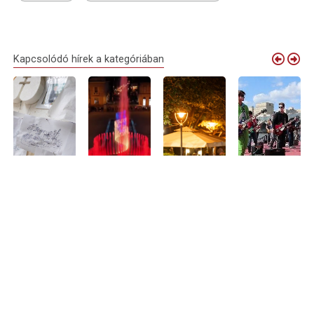
Kapcsolódó hírek a kategóriában
Debrecen
Elindult a
Nyári
Debrecenből is
virágkocsijai
próbaüzem:
sétálóutcává
várják a
idén is
megszólalt
alakul Debrecen
zenészeket
megérkeznek
Nagyvárad új
belvárosának
Nagyvárad
Nagyváradra
zenélő
egy része –
legnagyobb