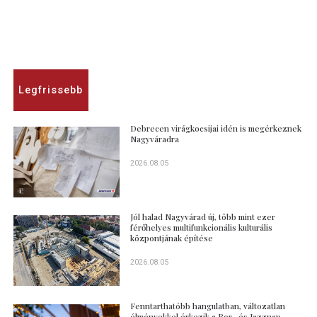
Legfrissebb
Debrecen virágkocsijai idén is megérkeznek
Nagyváradra
2026.08.05
Jól halad Nagyvárad új, több mint ezer
férőhelyes multifunkcionális kulturális
központjának építése
2026.08.05
Fenntarthatóbb hangulatban, változatlan
élményekkel érkezik a Bor- és Jazznap