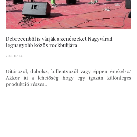
Debrecenből is várják a zenészeket Nagyvárad
legnagyobb közös rockbulijára
2026.07.14
Gitározol, dobolsz, billentyűzöl vagy éppen énekelsz?
Akkor itt a lehetőség, hogy egy igazán különleges
produkció részes...