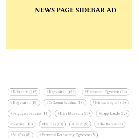
#Debrecen (212)
#Nagyvárad (166)
#Debreceni Egyetem (24)
#Nagyvárad (19)
#Csokonai Színház (18)
#Hírösszefoglaló (15)
#Szigligeti Színház (14)
#Déri Múzeum (13)
#Papp László (12)
#fesztivál (10)
#kiállítás (10)
#Bihar (9)
#Ilie Bolojan (8)
#felújítás (8)
#Partiumi Keresztény Egyetem (7)