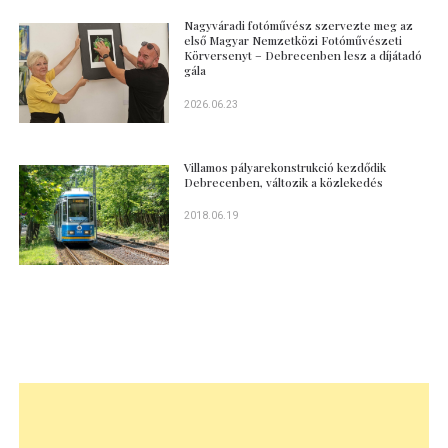
Nagyváradi fotóművész szervezte meg az
első Magyar Nemzetközi Fotóművészeti
Körversenyt – Debrecenben lesz a díjátadó
gála
2026.06.23
Villamos pályarekonstrukció kezdődik
Debrecenben, változik a közlekedés
2018.06.19