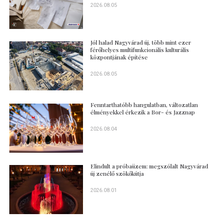
2026.08.05
Jól halad Nagyvárad új, több mint ezer
férőhelyes multifunkcionális kulturális
központjának építése
2026.08.05
Fenntarthatóbb hangulatban, változatlan
élményekkel érkezik a Bor- és Jazznap
2026.08.04
Elindult a próbaüzem: megszólalt Nagyvárad
új zenélő szökőkútja
2026.08.01