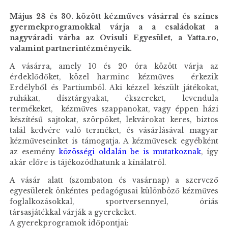
Május 28 és 30. között kézműves vásárral és színes
gyermekprogramokkal várja a a családokat a
nagyváradi várba az Ovisuli Egyesület, a Yatta.ro,
valamint partnerintézményeik.
A vásárra, amely 10 és 20 óra között várja az
érdeklődőket, közel harminc kézműves érkezik
Erdélyből és Partiumból. Aki kézzel készült játékokat,
ruhákat, dísztárgyakat, ékszereket, levendula
termékeket, kézműves szappanokat, vagy éppen házi
készítésű sajtokat, szörpöket, lekvárokat keres, biztos
talál kedvére való terméket, és vásárlásával magyar
kézműveseinket is támogatja. A kézművesek egyébként
az esemény
közösségi oldalán be is mutatkoznak
, így
akár előre is tájékozódhatunk a kínálatról.
A vásár alatt (szombaton és vasárnap) a szervező
egyesületek önkéntes pedagógusai különböző kézműves
foglalkozásokkal, sportversennyel, óriás
társasjátékkal várják a gyerekeket.
A gyerekprogramok időpontjai: