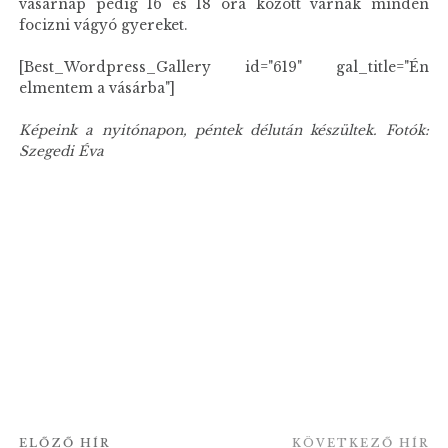
vasárnap pedig 16 és 18 óra között várnak minden
focizni vágyó gyereket.
[Best_Wordpress_Gallery id="619" gal_title="Én
elmentem a vásárba"]
Képeink a nyitónapon, péntek délután készültek. Fotók:
Szegedi Éva
ELŐZŐ HÍR
KÖVETKEZŐ HÍR