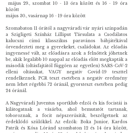
május 29., szombat 10 - 13 óra között és 16 - 19 óra
között
május 30., vasárnap 16 - 19 óra között
Szomabaton 11 órától a nagyváradi vár nyári színpadán
a Szigligeti Színház Lilliput Társulata a Csodálatos
kalucsni című klasszikus paravános bábjátékával
örvendezteti meg a gyerekeket, családokat. Az előadás
ingyenessé vált, az előadásra azok a felnőttek jöhetnek
be, akik legalább 10 nappal az előadás előtt megkapták a
második (oltásfajtától függően az egyetlen) SARS-CoV-2
elleni oltásukat, VAGY negatív Covid-19 teszttel
rendelkeznek. PCR teszt esetében a negatív eredmény
nem lehet régebbi 72 óránál, gyorsteszt esetében pedig
24 óránál.
A Nagyváradi Juventus sportklub edzői és kis focistái is
kilátogatnak a vásárba, ahol bemutatót tartanak,
toboroznak, a focit népszerűsítik, beszélgetnek az
érdeklődő szülőkkel. Az edzők: Boka Junior, Kardos
Patrik és Kósa Lóránd szombaton 12 és 14 óra között,