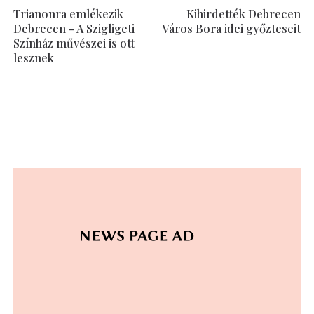
Trianonra emlékezik
Kihirdették Debrecen
Debrecen - A Szigligeti
Város Bora idei győzteseit
Színház művészei is ott
lesznek