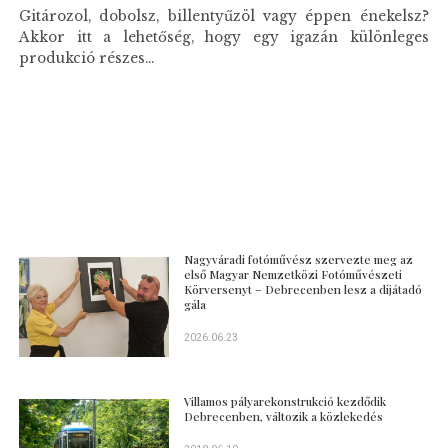
Gitározol, dobolsz, billentyűzöl vagy éppen énekelsz?
Akkor itt a lehetőség, hogy egy igazán különleges
produkció részes...
Nagyváradi fotóművész szervezte meg az
első Magyar Nemzetközi Fotóművészeti
Körversenyt – Debrecenben lesz a díjátadó
gála
2026.06.23
Villamos pályarekonstrukció kezdődik
Debrecenben, változik a közlekedés