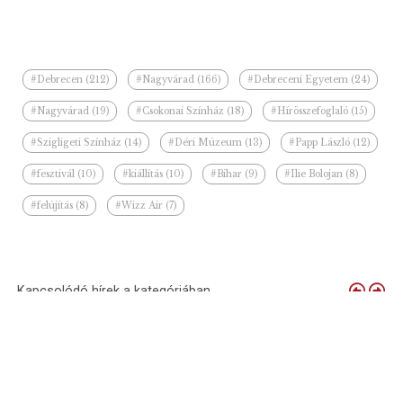
#Debrecen (212)
#Nagyvárad (166)
#Debreceni Egyetem (24)
#Nagyvárad (19)
#Csokonai Színház (18)
#Hírösszefoglaló (15)
#Szigligeti Színház (14)
#Déri Múzeum (13)
#Papp László (12)
#fesztivál (10)
#kiállítás (10)
#Bihar (9)
#Ilie Bolojan (8)
#felújítás (8)
#Wizz Air (7)
Kapcsolódó hírek a kategóriában