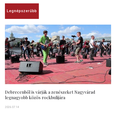
Legnépszerűbb
Debrecenből is várják a zenészeket Nagyvárad
legnagyobb közös rockbulijára
2026.07.14