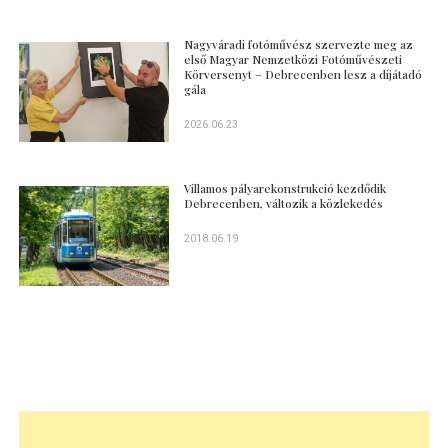
Nagyváradi fotóművész szervezte meg az
első Magyar Nemzetközi Fotóművészeti
Körversenyt – Debrecenben lesz a díjátadó
gála
2026.06.23
Villamos pályarekonstrukció kezdődik
Debrecenben, változik a közlekedés
2018.06.19