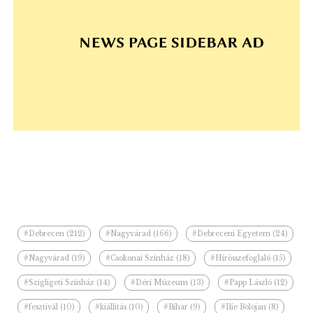
#Debrecen (212)
#Nagyvárad (166)
#Debreceni Egyetem (24)
#Nagyvárad (19)
#Csokonai Színház (18)
#Hírösszefoglaló (15)
#Szigligeti Színház (14)
#Déri Múzeum (13)
#Papp László (12)
#fesztivál (10)
#kiállítás (10)
#Bihar (9)
#Ilie Bolojan (8)