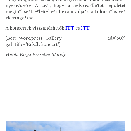
nyeze?se?re. A ce?l, hogy a helyrea?lli?tott épületet
megto?ltse?k e?lettel e?s bekapcsolja?k a kultura?lis ve?
rkeringe?sbe.
A koncertek visszanézhetők
ITT
és
ITT
.
[Best_Wordpress_Gallery id="607"
gal_title="Erkélykoncert"]
Fotók: Varga Erzsébet Mandy