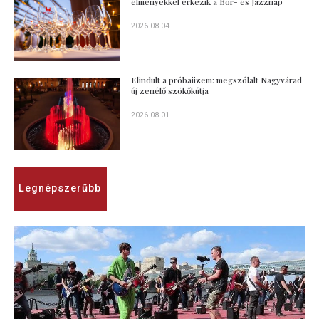
élményekkel érkezik a Bor- és Jazznap
2026.08.04
Elindult a próbaüzem: megszólalt Nagyvárad
új zenélő szökőkútja
2026.08.01
Legnépszerűbb