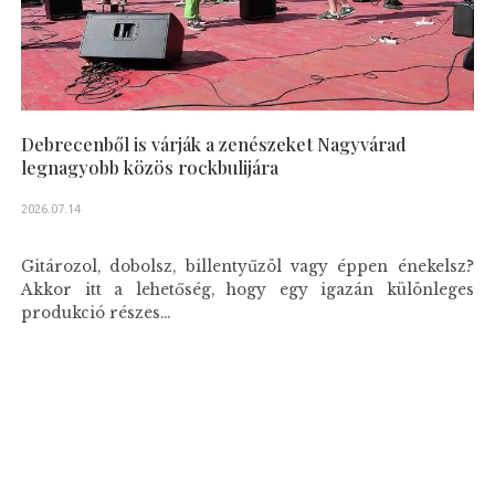
Debrecenből is várják a zenészeket Nagyvárad
legnagyobb közös rockbulijára
2026.07.14
Gitározol, dobolsz, billentyűzöl vagy éppen énekelsz?
Akkor itt a lehetőség, hogy egy igazán különleges
produkció részes...