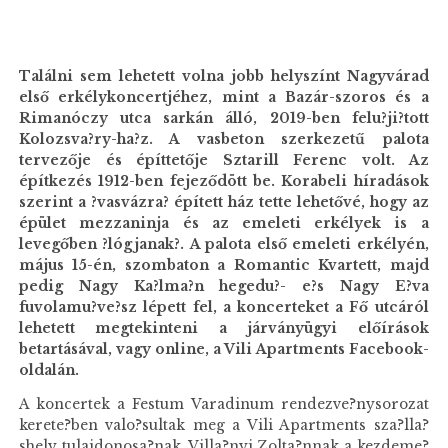
Találni sem lehetett volna jobb helyszínt Nagyvárad
első erkélykoncertjéhez, mint a Bazár-szoros és a
Rimanóczy utca sarkán álló, 2019-ben felu?ji?tott
Kolozsva?ry-ha?z. A vasbeton szerkezetű palota
tervezője és építtetője Sztarill Ferenc volt. Az
építkezés 1912-ben fejeződött be. Korabeli híradások
szerint a ?vasvázra? épített ház tette lehetővé, hogy az
épület mezzaninja és az emeleti erkélyek is a
levegőben ?lógjanak?. A palota első emeleti erkélyén,
május 15-én, szombaton a Romantic Kvartett, majd
pedig Nagy Ka?lma?n hegedu?- e?s Nagy E?va
fuvolamu?ve?sz lépett fel, a koncerteket a Fő utcáról
lehetett megtekinteni a járványügyi előírások
betartásával, vagy online, a Vili Apartments Facebook-
oldalán.
A koncertek a Festum Varadinum rendezve?nysorozat
kerete?ben valo?sultak meg a Vili Apartments sza?lla?
shely tulajdonosa?nak, Villa?nyi Zolta?nnak a kezdeme?