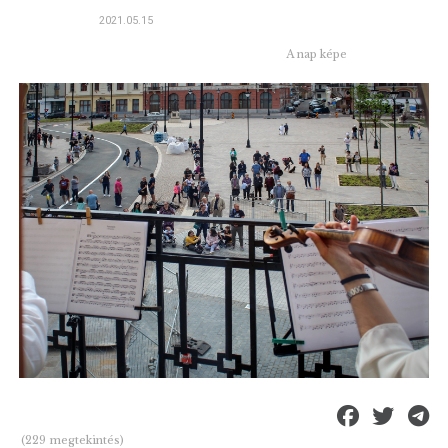
2021.05.15
A nap képe
(229 megtekintés)