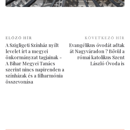
ELŐZŐ HÍR
KÖVETKEZŐ HÍR
A Szigligeti Színház nyílt
Evangélikus óvodát adtak
levelet írt a megyei
át Nagyváradon ? Bővül a
önkormányzat tagjainak -
római katolikus Szent
A Bihar Megyei Tanács
László Óvoda is
szerint nincs napirenden a
színházak és a filharmónia
összevonása