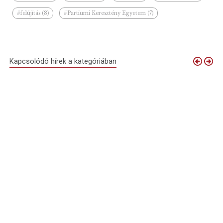
#felújítás (8)
#Partiumi Keresztény Egyetem (7)
Kapcsolódó hírek a kategóriában
Vendégségben
Kenyérszentelés
Hazatért a
Bocskai-
a Debreceni
Nagyváradon
Golgota, ismét
emlékverseny -