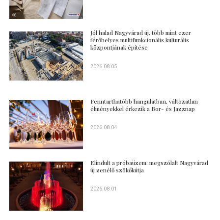
Jól halad Nagyvárad új, több mint ezer
férőhelyes multifunkcionális kulturális
központjának építése
2026.08.05
Fenntarthatóbb hangulatban, változatlan
élményekkel érkezik a Bor- és Jazznap
2026.08.04
Elindult a próbaüzem: megszólalt Nagyvárad
új zenélő szökőkútja
2026.08.01