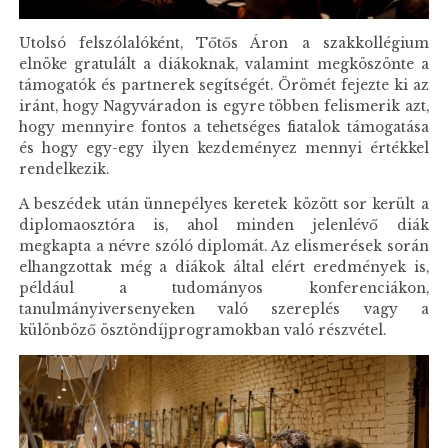
Utolsó felszólalóként, Tőtős Áron a szakkollégium
elnöke gratulált a diákoknak, valamint megköszönte a
támogatók és partnerek segítségét. Örömét fejezte ki az
iránt, hogy Nagyváradon is egyre többen felismerik azt,
hogy mennyire fontos a tehetséges fiatalok támogatása
és hogy egy-egy ilyen kezdeményez mennyi értékkel
rendelkezik.
A beszédek után ünnepélyes keretek között sor került a
diplomaosztóra is, ahol minden jelenlévő diák
megkapta a névre szóló diplomát. Az elismerések során
elhangzottak még a diákok által elért eredmények is,
például a tudományos konferenciákon,
tanulmányiversenyeken való szereplés vagy a
különböző ösztöndíjprogramokban való részvétel.