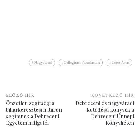
#Nagyvárad
#Collegium Varadinum
#Totos Áron
ELŐZŐ HÍR
KÖVETKEZŐ HÍR
Önzetlen segítség: a
Debreceni és nagyváradi
biharkeresztesi határon
kötődésű könyvek a
segítenek a Debreceni
Debreceni Ünnepi
Egyetem hallgatói
Könyvhéten