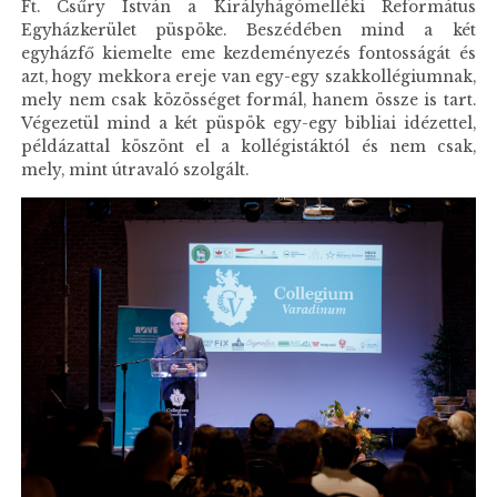
Ft. Csűry István a Királyhágómelléki Református
Egyházkerület püspöke. Beszédében mind a két
egyházfő kiemelte eme kezdeményezés fontosságát és
azt, hogy mekkora ereje van egy-egy szakkollégiumnak,
mely nem csak közösséget formál, hanem össze is tart.
Végezetül mind a két püspök egy-egy bibliai idézettel,
példázattal köszönt el a kollégistáktól és nem csak,
mely, mint útravaló szolgált.