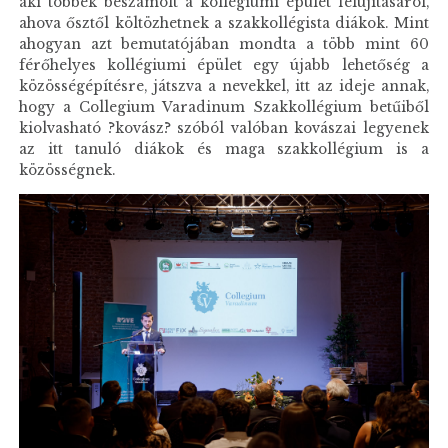
aki többek beszámolt a kollégiumi épület felújításáról,
ahova ősztől költözhetnek a szakkollégista diákok. Mint
ahogyan azt bemutatójában mondta a több mint 60
férőhelyes kollégiumi épület egy újabb lehetőség a
közösségépítésre, játszva a nevekkel, itt az ideje annak,
hogy a Collegium Varadinum Szakkollégium betűiből
kiolvasható ?kovász? szóból valóban kovászai legyenek
az itt tanuló diákok és maga szakkollégium is a
közösségnek.