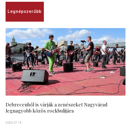
Legnépszerűbb
Debrecenből is várják a zenészeket Nagyvárad
legnagyobb közös rockbulijára
2026.07.14