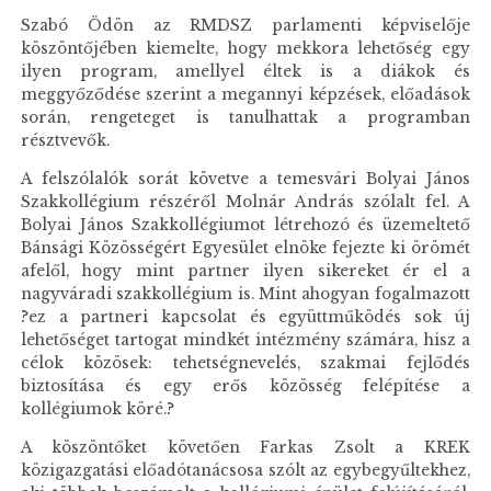
Szabó Ödön az RMDSZ parlamenti képviselője
köszöntőjében kiemelte, hogy mekkora lehetőség egy
ilyen program, amellyel éltek is a diákok és
meggyőződése szerint a megannyi képzések, előadások
során, rengeteget is tanulhattak a programban
résztvevők.
A felszólalók sorát követve a temesvári Bolyai János
Szakkollégium részéről Molnár András szólalt fel. A
Bolyai János Szakkollégiumot létrehozó és üzemeltető
Bánsági Közösségért Egyesület elnöke fejezte ki örömét
afelől, hogy mint partner ilyen sikereket ér el a
nagyváradi szakkollégium is. Mint ahogyan fogalmazott
?ez a partneri kapcsolat és együttműködés sok új
lehetőséget tartogat mindkét intézmény számára, hisz a
célok közösek: tehetségnevelés, szakmai fejlődés
biztosítása és egy erős közösség felépítése a
kollégiumok köré.?
A köszöntőket követően Farkas Zsolt a KREK
közigazgatási előadótanácsosa szólt az egybegyűltekhez,