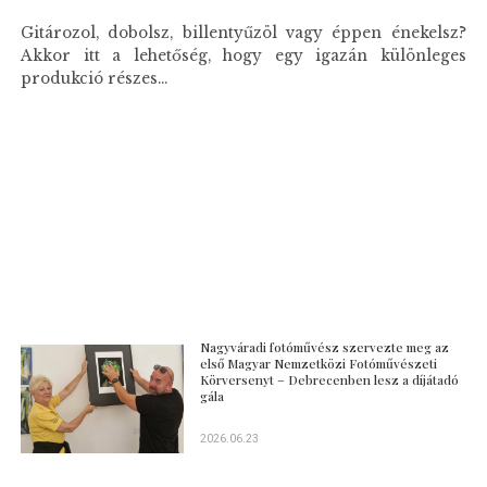
Gitározol, dobolsz, billentyűzöl vagy éppen énekelsz?
Akkor itt a lehetőség, hogy egy igazán különleges
produkció részes...
Nagyváradi fotóművész szervezte meg az
első Magyar Nemzetközi Fotóművészeti
Körversenyt – Debrecenben lesz a díjátadó
gála
2026.06.23