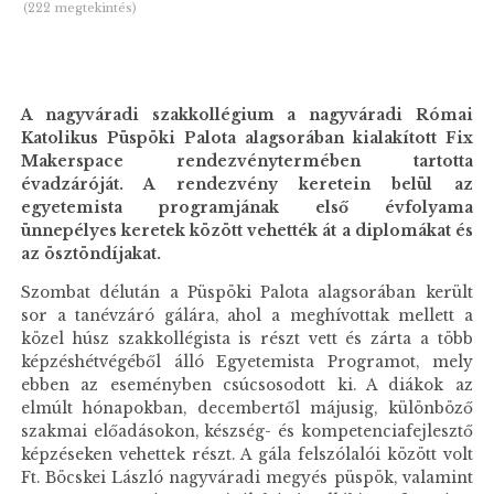
(222 megtekintés)
A nagyváradi szakkollégium a nagyváradi Római
Katolikus Püspöki Palota alagsorában kialakított Fix
Makerspace rendezvénytermében tartotta
évadzáróját. A rendezvény keretein belül az
egyetemista programjának első évfolyama
ünnepélyes keretek között vehették át a diplomákat és
az ösztöndíjakat.
Szombat délután a Püspöki Palota alagsorában került
sor a tanévzáró gálára, ahol a meghívottak mellett a
közel húsz szakkollégista is részt vett és zárta a több
képzéshétvégéből álló Egyetemista Programot, mely
ebben az eseményben csúcsosodott ki. A diákok az
elmúlt hónapokban, decembertől májusig, különböző
szakmai előadásokon, készség- és kompetenciafejlesztő
képzéseken vehettek részt. A gála felszólalói között volt
Ft. Böcskei László nagyváradi megyés püspök, valamint