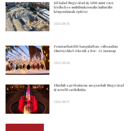
Jól halad Nagyvárad új, több mint ezer
férőhelyes multifunkcionális kulturális
központjának építése
2026.08.05
Fenntarthatóbb hangulatban, változatlan
élményekkel érkezik a Bor- és Jazznap
2026.08.04
Elindult a próbaüzem: megszólalt Nagyvárad
új zenélő szökőkútja
2026.08.01