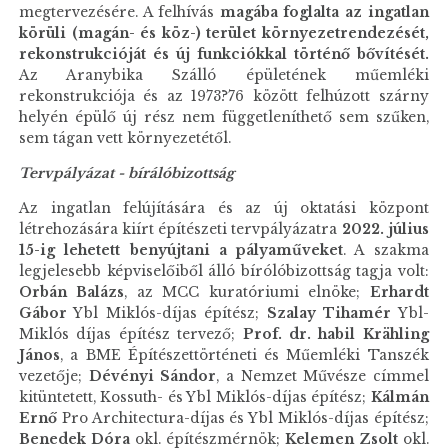
megtervezésére. A felhívás
magába foglalta az ingatlan
körüli (magán- és köz-) terület környezetrendezését,
rekonstrukcióját és új funkciókkal történő bővítését.
Az Aranybika Szálló épületének műemléki
rekonstrukciója és az 1973?76 között felhúzott szárny
helyén épülő új rész nem függetleníthető sem szűken,
sem tágan vett környezetétől.
Tervpályázat - bírálóbizottság
Az ingatlan felújítására és az új oktatási központ
létrehozására kiírt építészeti tervpályázatra
2022. július
15-ig lehetett benyújtani a pályaműveket
. A szakma
legjelesebb képviselőiből álló bírólóbizottság tagja volt:
Orbán Balázs
, az MCC kuratóriumi elnöke;
Erhardt
Gábor
Ybl Miklós-díjas építész;
Szalay Tihamér
Ybl-
Miklós díjas építész tervező;
Prof. dr. habil Krähling
János
, a BME Építészettörténeti és Műemléki Tanszék
vezetője;
Dévényi Sándor
, a Nemzet Művésze címmel
kitüntetett, Kossuth- és Ybl Miklós-díjas építész;
Kálmán
Ernő
Pro Architectura-díjas és Ybl Miklós-díjas építész;
Benedek Dóra
okl. építészmérnök;
Kelemen Zsolt
okl.