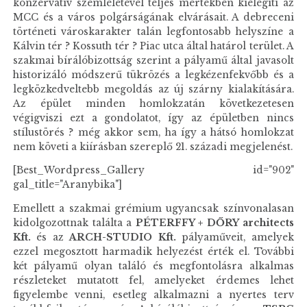
konzervatív szemléletével teljes mértékben kielégíti az
MCC és a város polgárságának elvárásait. A debreceni
történeti városkarakter talán legfontosabb helyszíne a
Kálvin tér ? Kossuth tér ? Piac utca által határol terület. A
szakmai bírálóbizottság szerint a pályamű által javasolt
historizáló módszerű tükrözés a legkézenfekvőbb és a
legközkedveltebb megoldás az új szárny kialakítására.
Az épület minden homlokzatán következetesen
végigviszi ezt a gondolatot, így az épületben nincs
stílustörés ? még akkor sem, ha így a hátsó homlokzat
nem követi a kiírásban szereplő 21. századi megjelenést.
[Best_Wordpress_Gallery id="902"
gal_title="Aranybika"]
Emellett a szakmai grémium ugyancsak színvonalasan
kidolgozottnak találta a
PÉTERFFY + DŐRY architects
Kft.
és az
ARCH-STUDIO Kft.
pályaműveit, amelyek
ezzel megosztott harmadik helyezést érték el. További
két pályamű olyan találó és megfontolásra alkalmas
részleteket mutatott fel, amelyeket érdemes lehet
figyelembe venni, esetleg alkalmazni a nyertes terv