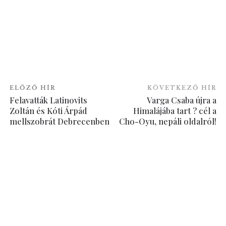
ELŐZŐ HÍR
KÖVETKEZŐ HÍR
Felavatták Latinovits
Varga Csaba újra a
Zoltán és Kóti Árpád
Himalájába tart ? cél a
mellszobrát Debrecenben
Cho-Oyu, nepáli oldalról!