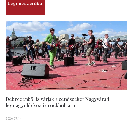
Legnépszerűbb
Debrecenből is várják a zenészeket Nagyvárad
legnagyobb közös rockbulijára
2026.07.14