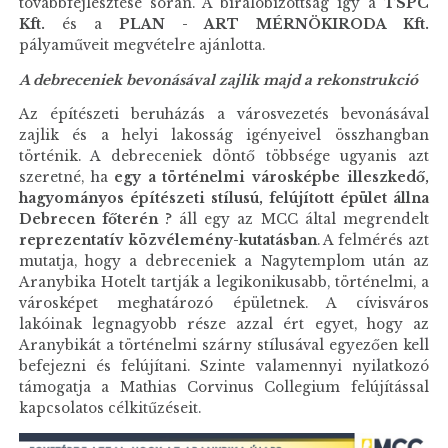
továbbfejlesztése során. A bírálóbizottság így a
TSPC
Kft.
és a
PLAN - ART MÉRNÖKIRODA Kft.
pályaműveit megvételre ajánlotta.
A debreceniek bevonásával zajlik majd a rekonstrukció
Az építészeti beruházás a városvezetés bevonásával
zajlik és a helyi lakosság igényeivel összhangban
történik. A debreceniek döntő többsége ugyanis azt
szeretné, ha
egy a történelmi városképbe illeszkedő,
hagyományos építészeti stílusú, felújított épület állna
Debrecen főterén
? áll egy az MCC által megrendelt
reprezentatív közvélemény-kutatásban
. A felmérés azt
mutatja, hogy a debreceniek a Nagytemplom után az
Aranybika Hotelt tartják a legikonikusabb, történelmi, a
városképet meghatározó épületnek. A cívisváros
lakóinak legnagyobb része azzal ért egyet, hogy az
Aranybikát a történelmi szárny stílusával egyezően kell
befejezni és felújítani. Szinte valamennyi nyilatkozó
támogatja a Mathias Corvinus Collegium felújítással
kapcsolatos célkitűzéseit.