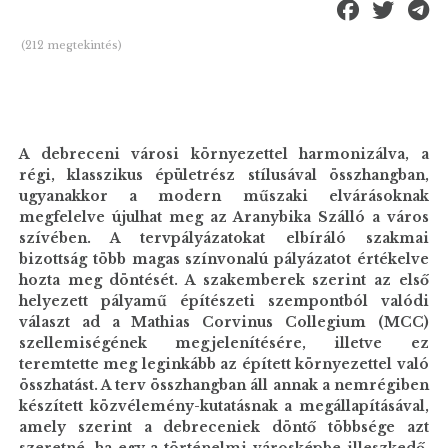
(212 megtekintés)
A debreceni városi környezettel harmonizálva, a
régi, klasszikus épületrész stílusával összhangban,
ugyanakkor a modern műszaki elvárásoknak
megfelelve újulhat meg az Aranybika Szálló a város
szívében. A tervpályázatokat elbíráló szakmai
bizottság több magas színvonalú pályázatot értékelve
hozta meg döntését. A szakemberek szerint az első
helyezett pályamű építészeti szempontból valódi
választ ad a Mathias Corvinus Collegium (MCC)
szellemiségének megjelenítésére, illetve ez
teremtette meg leginkább az épített környezettel való
összhatást. A terv összhangban áll annak a nemrégiben
készített közvélemény-kutatásnak a megállapításával,
amely szerint a debreceniek döntő többsége azt