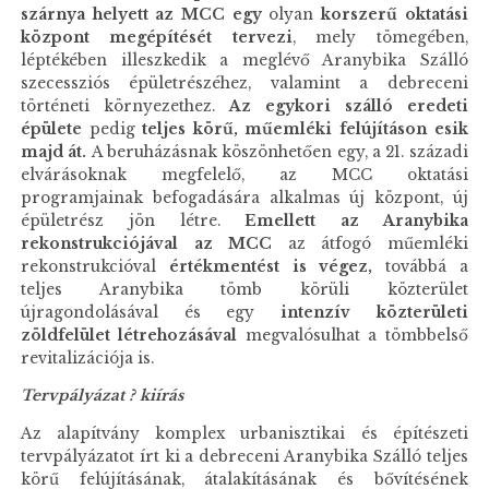
szárnya helyett az MCC
egy
olyan
korszerű oktatási
központ megépítését tervezi
, mely tömegében,
léptékében illeszkedik a meglévő Aranybika Szálló
szecessziós épületrészéhez, valamint a debreceni
történeti környezethez.
Az egykori szálló eredeti
épülete
pedig
teljes körű, műemléki felújításon esik
majd át.
A beruházásnak köszönhetően egy, a 21. századi
elvárásoknak megfelelő, az MCC oktatási
programjainak befogadására alkalmas új központ, új
épületrész jön létre.
Emellett az Aranybika
rekonstrukciójával az MCC
az átfogó műemléki
rekonstrukcióval
értékmentést is végez,
továbbá a
teljes Aranybika tömb körüli közterület
újragondolásával és egy
intenzív közterületi
zöldfelület létrehozásával
megvalósulhat a tömbbelső
revitalizációja is.
Tervpályázat ? kiírás
Az alapítvány komplex urbanisztikai és építészeti
tervpályázatot írt ki a debreceni Aranybika Szálló teljes
körű felújításának, átalakításának és bővítésének