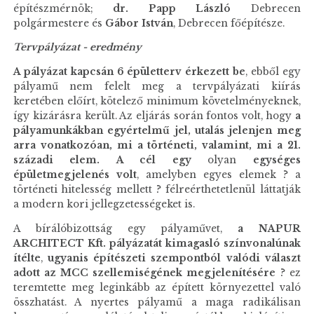
építészmérnök;
dr. Papp László
Debrecen
polgármestere és
Gábor István
, Debrecen főépítésze.
Tervpályázat - eredmény
A pályázat kapcsán 6 épületterv érkezett be
, ebből egy
pályamű nem felelt meg a tervpályázati kiírás
keretében előírt, kötelező minimum követelményeknek,
így kizárásra került. Az eljárás során fontos volt, hogy
a
pályamunkákban egyértelmű jel, utalás jelenjen meg
arra vonatkozóan, mi a történeti, valamint, mi a 21.
századi elem.
A cél egy
olyan
egységes
épületmegjelenés volt
, amelyben egyes elemek ? a
történeti hitelesség mellett ? félreérthetetlenül láttatják
a modern kori jellegzetességeket is.
A bírálóbizottság egy pályaművet,
a NAPUR
ARCHITECT Kft. pályázatát kimagasló színvonalúnak
ítélte
,
ugyanis építészeti szempontból valódi választ
adott az MCC szellemiségének megjelenítésére
? ez
teremtette meg leginkább az épített környezettel való
összhatást. A nyertes pályamű a maga radikálisan