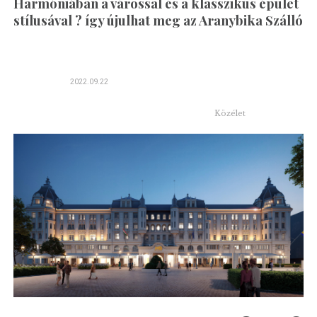
Harmóniában a várossal és a klasszikus épület
stílusával ? így újulhat meg az Aranybika Szálló
2022.09.22
Közélet