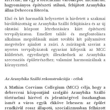
szeretné, ha egy a történelmi városképbe illeszkedő,
hagyományos építészeti stílusú, felújított Aranybika
állna Debrecen főterén.
Első és két harmadik helyezettet is hirdetett a szakmai
bírólóbizottság az Aranybika Szálló felújítására és az új
oktatási központ létrehozására kiírt építészeti
tervpályázaton. Emellett találó és megfontolásra
alkalmas megoldásaik miatt további két pályaművet
megvételre ajánlott a zsűri. A zsűritagok szerint a
nyertes tervpályázatok egyaránt kifejezik az MCC
küldetését, egyediségét; illeszkednek az Aranybika
szecessziós épületrészéhez; valamint harmonizálnak a
környezettel.
Az Aranybika Szálló rekonstrukciója - célok
A Mathias Corvinus Collegium (MCC) célja, hogy a
debreceni központjául szolgáló Aranybika Szálló
történelmi hírével és jelentőségével összhangban
ismét a város egyik ékköve lehessen
:
az épület
rendkívül rossz állapotú, szocializmusban felhúzott