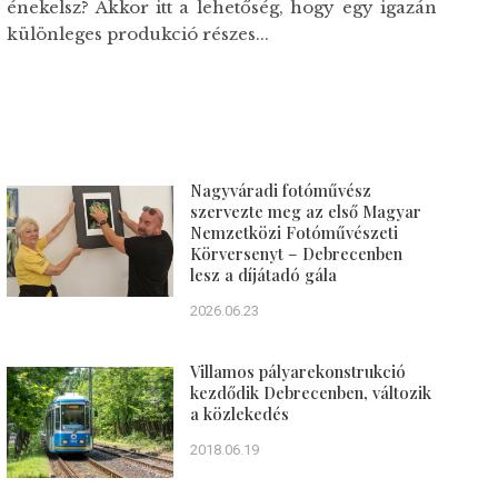
énekelsz? Akkor itt a lehetőség, hogy egy igazán
különleges produkció részes...
Nagyváradi fotóművész
szervezte meg az első Magyar
Nemzetközi Fotóművészeti
Körversenyt – Debrecenben
lesz a díjátadó gála
2026.06.23
Villamos pályarekonstrukció
kezdődik Debrecenben, változik
a közlekedés
2018.06.19