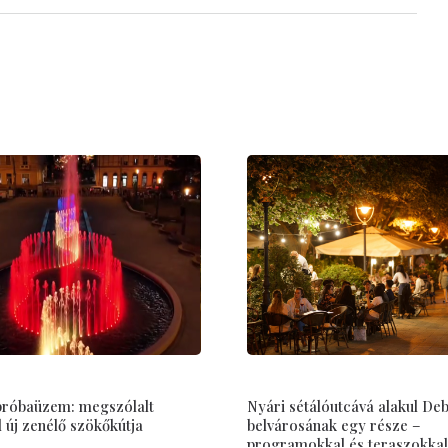
 próbaüzem: megszólalt
Nyári sétálóutcává alakul De
új zenélő szökőkútja
belvárosának egy része –
programokkal és teraszokkal