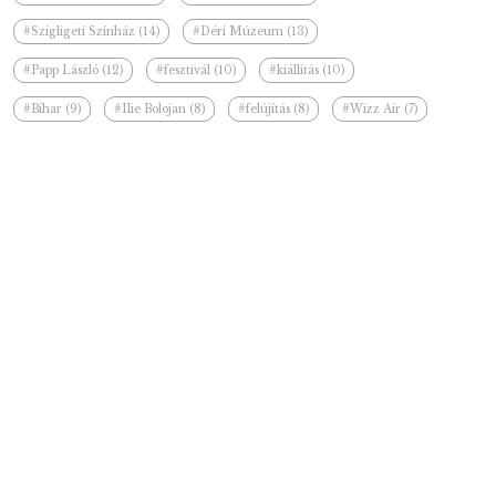
#Szigligeti Színház (14)
#Déri Múzeum (13)
#Papp László (12)
#fesztivál (10)
#kiállítás (10)
#Bihar (9)
#Ilie Bolojan (8)
#felújítás (8)
#Wizz Air (7)