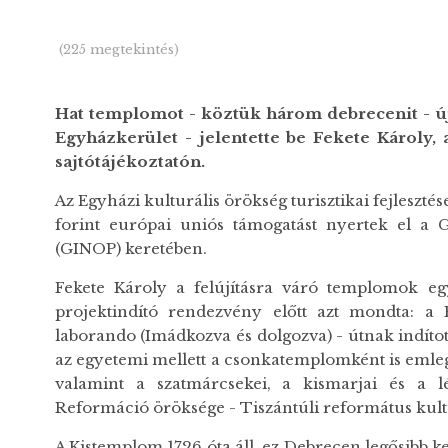
(225 megtekintés)
Hat templomot - köztük három debrecenit - újí
Egyházkerület - jelentette be Fekete Károly
sajtótájékoztatón.
Az Egyházi kulturális örökség turisztikai fejleszt
forint európai uniós támogatást nyertek el a G
(GINOP) keretében.
Fekete Károly a felújításra váró templomok eg
projektindító rendezvény előtt azt mondta: a
laborando (Imádkozva és dolgozva) - útnak indít
az egyetemi mellett a csonkatemplomként is emleg
valamint a szatmárcsekei, a kismarjai és a l
Reformáció öröksége - Tiszántúli református kultu
A Kistemplom 1726 óta áll, ez Debrecen legősibb 