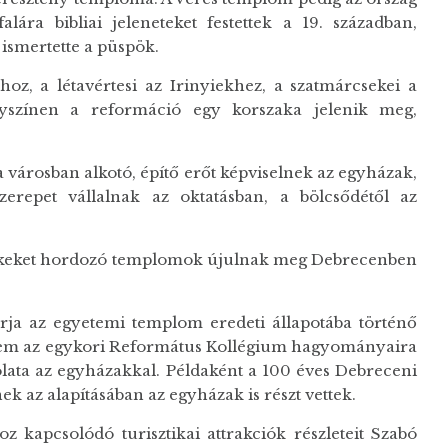
ra bibliai jeleneteket festettek a 19. században,
 ismertette a püspök.
oz, a létavértesi az Irinyiekhez, a szatmárcsekei a
yszínen a reformáció egy korszaka jelenik meg,
 városban alkotó, építő erőt képviselnek az egyházak,
zerepet vállalnak az oktatásban, a bölcsődétől az
 értékeket hordozó templomok újulnak meg Debrecenben
rja az egyetemi templom eredeti állapotába történő
yetem az egykori Református Kollégium hagyományaira
olata az egyházakkal. Példaként a 100 éves Debreceni
ek az alapításában az egyházak is részt vettek.
 kapcsolódó turisztikai attrakciók részleteit Szabó