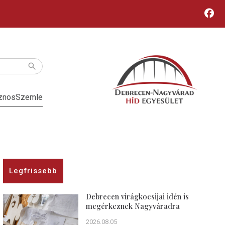
znos
Szemle
Legfrissebb
Debrecen virágkocsijai idén is
megérkeznek Nagyváradra
2026.08.05