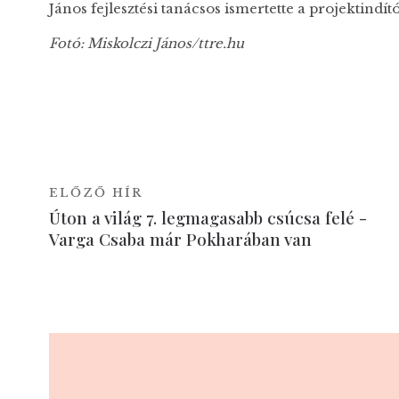
János fejlesztési tanácsos ismertette a projektind
Fotó: Miskolczi János/ttre.hu
ELŐZŐ HÍR
Úton a világ 7. legmagasabb csúcsa felé -
Varga Csaba már Pokharában van