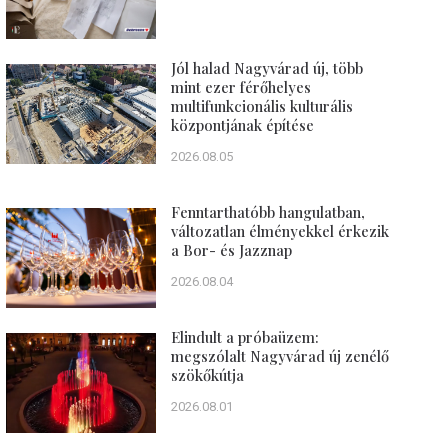
Jól halad Nagyvárad új, több
mint ezer férőhelyes
multifunkcionális kulturális
központjának építése
2026.08.05
Fenntarthatóbb hangulatban,
változatlan élményekkel érkezik
a Bor- és Jazznap
2026.08.04
Elindult a próbaüzem:
megszólalt Nagyvárad új zenélő
szökőkútja
2026.08.01