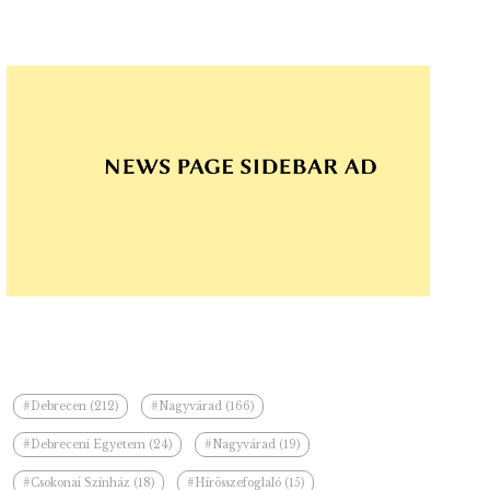
#Debrecen (212)
#Nagyvárad (166)
#Debreceni Egyetem (24)
#Nagyvárad (19)
#Csokonai Színház (18)
#Hírösszefoglaló (15)