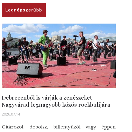
Legnépszerűbb
Debrecenből is várják a zenészeket
Nagyvárad legnagyobb közös rockbulijára
2026.07.14
Gitározol, dobolsz, billentyűzöl vagy éppen