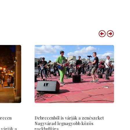
brecen
Debrecenből is várják a zenészeket
Nagyvárad legnagyobb közös
 várják a
rockbulijára