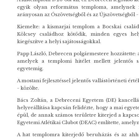
egyik olyan református temploma, amelynek falá
arányosan az Ószövetségből és az Újszövetségből -
Kiemelte: a kismarjai templom a Bocskai családh
Kölcsey családhoz kötődik, minden egyes hel
kiegészítve a helyi sajátosságokkal.
Papp László, Debrecen polgármestere hozzátette: a
amelyek a templomi hitélet mellett jelentős s
egyetemig.
A mostani fejlesztéssel jelentős vallástörténeti
- közölte.
Bács Zoltán, a Debreceni Egyetem (DE) kancellá
helyreállítása kapcsán felidézte, hogy a mai eg
épül, de annak számos területre kiterjed a kapcs
Egyetemi Atlétikai Clubot (DEAC) említette, amelyn
A hat templomra kiterjedő beruházás és az ahhoz