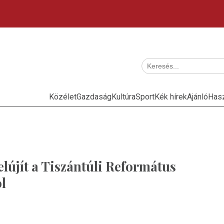
Közélet
Gazdaság
Kultúra
Sport
Kék hírek
Ajánló
Has
lújít a Tiszántúli Református
l