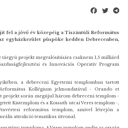
t fel a jövő év közepéig a Tiszántúli Református
, az egyházkerület püspöke kedden Debrecenben,
ése tárgyú projekt megvalósítására csaknem 1,5 milliárd
azdaságfejlesztési és Innovációs Operatív Program
yikében, a debreceni Egyetemi templomban tartott
 Református Kollégium jelmondatával - Orando et
ott projekt során megújul három debreceni templom -
etett Kistemplom és a Kossuth utcai Veres templom -,
étavértesi református templom, amivel létrejön a
rális attrakció tematikus útvonal.
keresztény temploma. A Veres templom pedig az ország