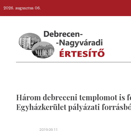
2026. augusztus 06.
Három debreceni templomot is fe
Egyházkerület pályázati forrásbó
2019.09.11