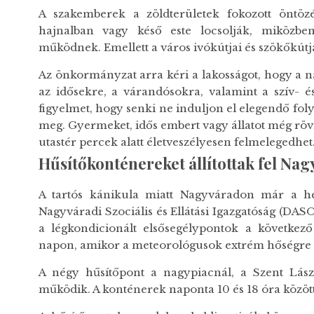
A szakemberek a zöldterületek fokozott öntözé
hajnalban vagy késő este locsolják, miközbe
működnek. Emellett a város ivókútjai és szökőkútja
Az önkormányzat arra kéri a lakosságot, hogy a 
az idősekre, a várandósokra, valamint a szív- és
figyelmet, hogy senki ne induljon el elegendő fol
meg. Gyermeket, idős embert vagy állatot még röv
utastér percek alatt életveszélyesen felmelegedhet
Hűsítőkonténereket állítottak fel Na
A tartós kánikula miatt Nagyváradon már a hé
Nagyváradi Szociális és Ellátási Igazgatóság (DA
a légkondicionált elsősegélypontok a következ
napon, amikor a meteorológusok extrém hőségre 
A négy hűsítőpont a nagypiacnál, a Szent Lász
működik. A konténerek naponta 10 és 18 óra között 