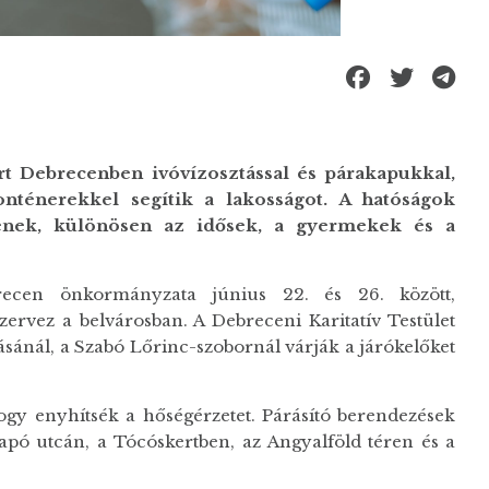
t Debrecenben ivóvízosztással és párakapukkal,
nténerekkel segítik a lakosságot. A hatóságok
tenek, különösen az idősek, a gyermekek és a
brecen önkormányzata június 22. és 26. között,
szervez a belvárosban. A Debreceni Karitatív Testület
zásánál, a Szabó Lőrinc-szobornál várják a járókelőket
gy enyhítsék a hőségérzetet. Párásító berendezések
apó utcán, a Tócóskertben, az Angyalföld téren és a