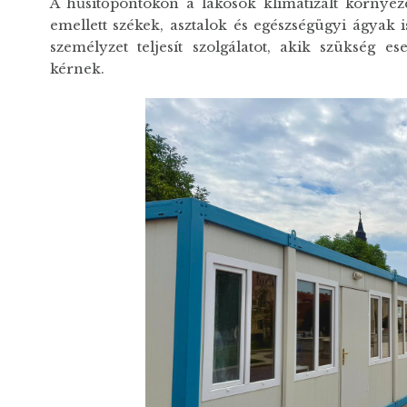
A hűsítőpontokon a lakosok klimatizált környez
emellett székek, asztalok és egészségügyi ágyak 
személyzet teljesít szolgálatot, akik szükség es
kérnek.