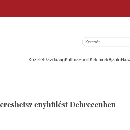
Közélet
Gazdaság
Kultúra
Sport
Kék hírek
Ajánló
Has
kereshetsz enyhülést Debrecenben