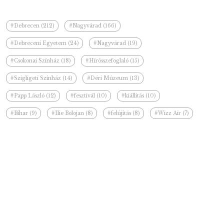
#Debrecen (212)
#Nagyvárad (166)
#Debreceni Egyetem (24)
#Nagyvárad (19)
#Csokonai Színház (18)
#Hírösszefoglaló (15)
#Szigligeti Színház (14)
#Déri Múzeum (13)
#Papp László (12)
#fesztivál (10)
#kiállítás (10)
#Bihar (9)
#Ilie Bolojan (8)
#felújítás (8)
#Wizz Air (7)