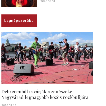
2026.08.01
Legnépszerűbb
Debrecenből is várják a zenészeket
Nagyvárad legnagyobb közös rockbulijára
2026.07.14