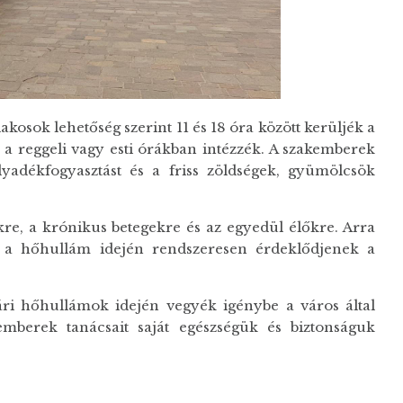
 lakosok lehetőség szerint 11 és 18 óra között kerüljék a
 a reggeli vagy esti órákban intézzék. A szakemberek
lyadékfogyasztást és a friss zöldségek, gyümölcsök
kre, a krónikus betegekre és az egyedül élőkre. Arra
y a hőhullám idején rendszeresen érdeklődjenek a
ri hőhullámok idején vegyék igénybe a város által
kemberek tanácsait saját egészségük és biztonságuk