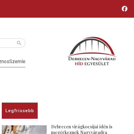
znos
Szemle
Legfrissebb
Debrecen virágkocsijai idén is
megérkeznek Nagyváradra