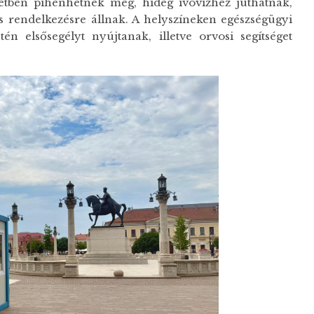
etben pihenhetnek meg, hideg ivóvízhez juthatnak,
is rendelkezésre állnak. A helyszíneken egészségügyi
etén elsősegélyt nyújtanak, illetve orvosi segítséget