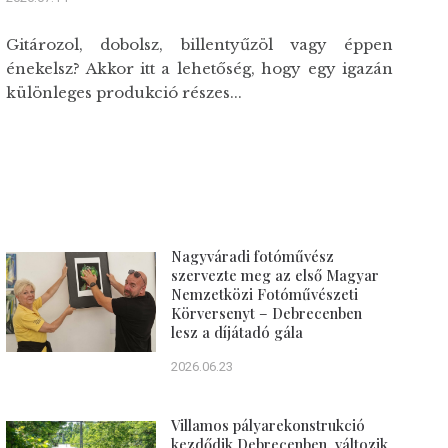
Gitározol, dobolsz, billentyűzöl vagy éppen
énekelsz? Akkor itt a lehetőség, hogy egy igazán
különleges produkció részes...
Nagyváradi fotóművész
szervezte meg az első Magyar
Nemzetközi Fotóművészeti
Körversenyt – Debrecenben
lesz a díjátadó gála
2026.06.23
Villamos pályarekonstrukció
kezdődik Debrecenben, változik