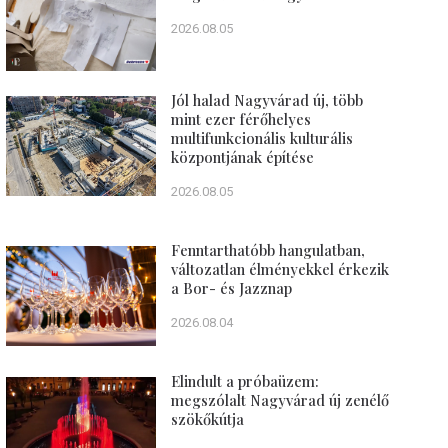
2026.08.05
Jól halad Nagyvárad új, több
mint ezer férőhelyes
multifunkcionális kulturális
központjának építése
2026.08.05
Fenntarthatóbb hangulatban,
változatlan élményekkel érkezik
a Bor- és Jazznap
2026.08.04
Elindult a próbaüzem:
megszólalt Nagyvárad új zenélő
szökőkútja