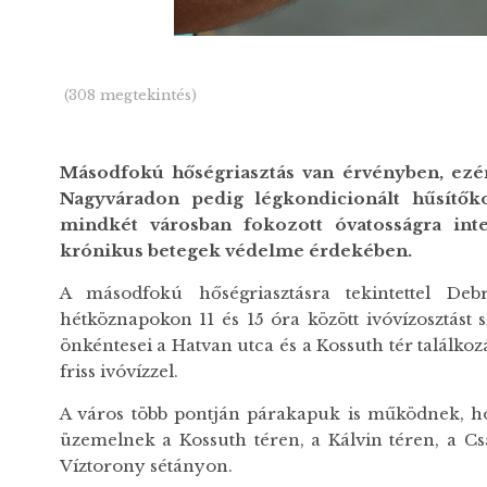
(308 megtekintés)
Másodfokú hőségriasztás van érvényben, ezér
Nagyváradon pedig légkondicionált hűsítőko
mindkét városban fokozott óvatosságra in
krónikus betegek védelme érdekében.
A másodfokú hőségriasztásra tekintettel De
hétköznapokon 11 és 15 óra között ivóvízosztást 
önkéntesei a Hatvan utca és a Kossuth tér találko
friss ivóvízzel.
A város több pontján párakapuk is működnek, ho
üzemelnek a Kossuth téren, a Kálvin téren, a Cs
Víztorony sétányon.