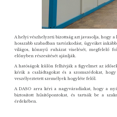
A helyi vészhelyzeti bizottság azt javasolja, hogy a
hosszabb szabadban tartózkodást, ügyeiket inkább
világos, könnyű ruházat viselését, megfelelő fo
előnyben részesítését ajánlják.
A hatóságok külön felhívják a figyelmet az időse
kérik a családtagokat és a szomszédokat, hog
veszélyeztetett személyek hogyléte felől.
A DASO arra kéri a nagyváradiakat, hogy a nyá
biztosított hűsítőpontokat, és tartsák be a sza
érdekében.