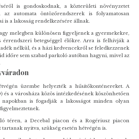
séről is gondoskodnak, a közterületi növényzetet
n az automata öntözőrendszerek is folyamatosan
i is a lakosság rendelkezésére állnak.
nagy melegben különösen figyeljenek a gyermekekre,
 érrendszeri betegséggel élőkre. Arra is felhívják a
yadék nélkül, és a házi kedvencekről se feledkezzenek
id időre sem szabad parkoló autóban hagyni, mivel az
.
gyváradon
tvégén üzembe helyezték a hűsítőkonténereket. A
SO) és a városháza közös intézkedésének köszönhetően
ő napokban is fogadják a lakosságot minden olyan
figyelmeztetnek.
ló téren, a Decebal piacon és a Rogériusz piacon
tartanak nyitva, szükség esetén hétvégén is.