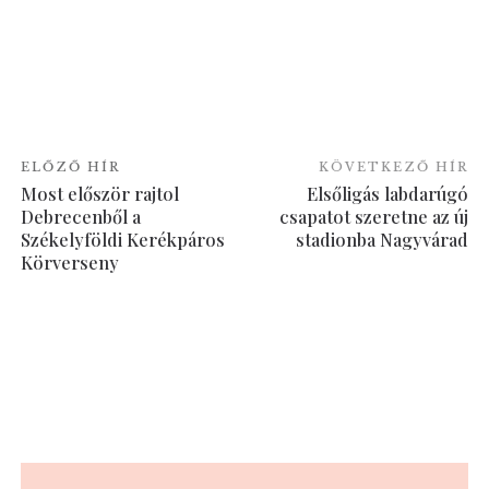
ELŐZŐ HÍR
KÖVETKEZŐ HÍR
Most először rajtol
Elsőligás labdarúgó
Debrecenből a
csapatot szeretne az új
Székelyföldi Kerékpáros
stadionba Nagyvárad
Körverseny