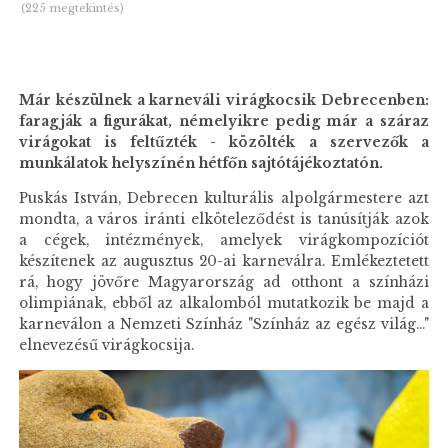
(225 megtekintés)
Már készülnek a karneváli virágkocsik Debrecenben:
faragják a figurákat, némelyikre pedig már a száraz
virágokat is feltűzték - közölték a szervezők a
munkálatok helyszínén hétfőn sajtótájékoztatón.
Puskás István, Debrecen kulturális alpolgármestere azt
mondta, a város iránti elköteleződést is tanúsítják azok
a cégek, intézmények, amelyek virágkompozíciót
készítenek az augusztus 20-ai karneválra. Emlékeztetett
rá, hogy jövőre Magyarország ad otthont a színházi
olimpiának, ebből az alkalomból mutatkozik be majd a
karneválon a Nemzeti Színház "Színház az egész világ..."
elnevezésű virágkocsija.