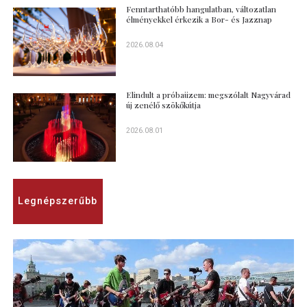
Fenntarthatóbb hangulatban, változatlan
élményekkel érkezik a Bor- és Jazznap
2026.08.04
Elindult a próbaüzem: megszólalt Nagyvárad
új zenélő szökőkútja
2026.08.01
Legnépszerűbb