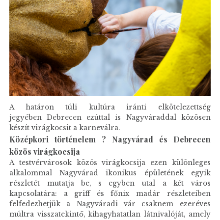
A határon túli kultúra iránti elkötelezettség
jegyében Debrecen ezúttal is Nagyváraddal közösen
készít virágkocsit a karneválra.
Középkori történelem ? Nagyvárad és Debrecen
közös virágkocsija
A testvérvárosok közös virágkocsija ezen különleges
alkalommal Nagyvárad ikonikus épületének egyik
részletét mutatja be, s egyben utal a két város
kapcsolatára: a griff és főnix madár részleteiben
felfedezhetjük a Nagyváradi vár csaknem ezeréves
múltra visszatekintő, kihagyhatatlan látnivalóját, amely