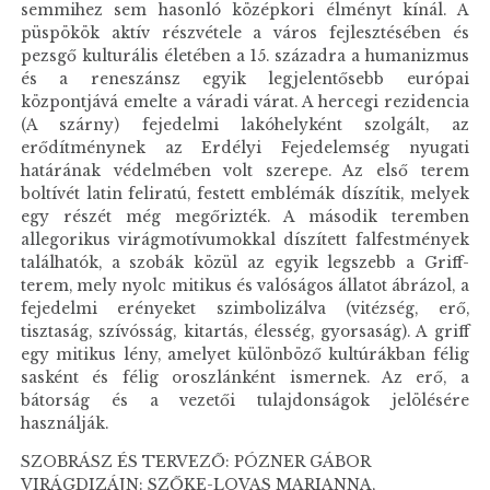
semmihez sem hasonló középkori élményt kínál. A
püspökök aktív részvétele a város fejlesztésében és
pezsgő kulturális életében a 15. századra a humanizmus
és a reneszánsz egyik legjelentősebb európai
központjává emelte a váradi várat. A hercegi rezidencia
(A szárny) fejedelmi lakóhelyként szolgált, az
erődítménynek az Erdélyi Fejedelemség nyugati
határának védelmében volt szerepe. Az első terem
boltívét latin feliratú, festett emblémák díszítik, melyek
egy részét még megőrizték. A második teremben
allegorikus virágmotívumokkal díszített falfestmények
találhatók, a szobák közül az egyik legszebb a Griff-
terem, mely nyolc mitikus és valóságos állatot ábrázol, a
fejedelmi erényeket szimbolizálva (vitézség, erő,
tisztaság, szívósság, kitartás, élesség, gyorsaság). A griff
egy mitikus lény, amelyet különböző kultúrákban félig
sasként és félig oroszlánként ismernek. Az erő, a
bátorság és a vezetői tulajdonságok jelölésére
használják.
SZOBRÁSZ ÉS TERVEZŐ: PÓZNER GÁBOR
VIRÁGDIZÁJN: SZŐKE-LOVAS MARIANNA,