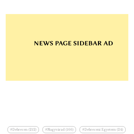
#Debrecen (212)
#Nagyvárad (166)
#Debreceni Egyetem (24)