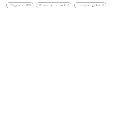
#Nagyvárad (19)
#Csokonai Színház (18)
#Hírösszefoglaló (15)
#Szigligeti Színház (14)
#Déri Múzeum (13)
#Papp László (12)
#kiállítás (10)
#fesztivál (10)
#Bihar (9)
#felújítás (8)
#Ilie Bolojan (8)
#Festum Varadinum (7)
Kapcsolódó hírek a kategóriában