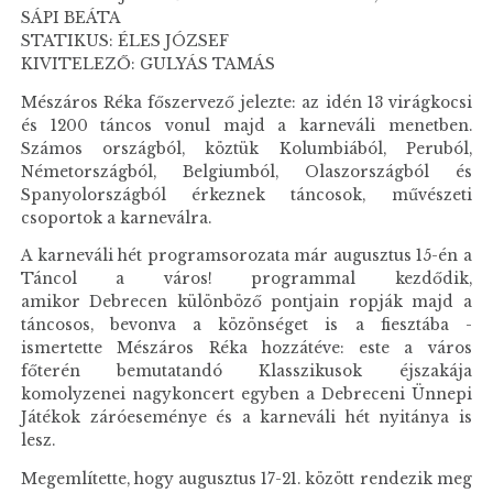
SÁPI BEÁTA
STATIKUS: ÉLES JÓZSEF
KIVITELEZŐ: GULYÁS TAMÁS
Mészáros Réka főszervező jelezte: az idén 13 virágkocsi
és 1200 táncos vonul majd a karneváli menetben.
Számos országból, köztük Kolumbiából, Peruból,
Németországból, Belgiumból, Olaszországból és
Spanyolországból érkeznek táncosok, művészeti
csoportok a karneválra.
A karneváli hét programsorozata már augusztus 15-én a
Táncol a város! programmal kezdődik,
amikor Debrecen különböző pontjain ropják majd a
táncosos, bevonva a közönséget is a fiesztába -
ismertette Mészáros Réka hozzátéve: este a város
főterén bemutatandó Klasszikusok éjszakája
komolyzenei nagykoncert egyben a Debreceni Ünnepi
Játékok záróeseménye és a karneváli hét nyitánya is
lesz.
Megemlítette, hogy augusztus 17-21. között rendezik meg