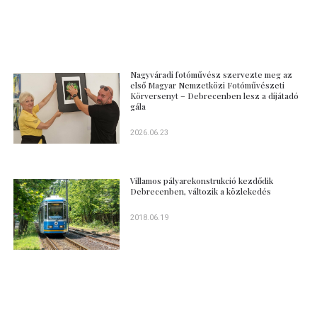
Nagyváradi fotóművész szervezte meg az
első Magyar Nemzetközi Fotóművészeti
Körversenyt – Debrecenben lesz a díjátadó
gála
2026.06.23
Villamos pályarekonstrukció kezdődik
Debrecenben, változik a közlekedés
2018.06.19