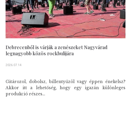
Debrecenből is várják a zenészeket Nagyvárad
legnagyobb közös rockbulijára
2026.07.14
Gitározol, dobolsz, billentyűzöl vagy éppen énekelsz?
Akkor itt a lehetőség, hogy egy igazán különleges
produkció részes...